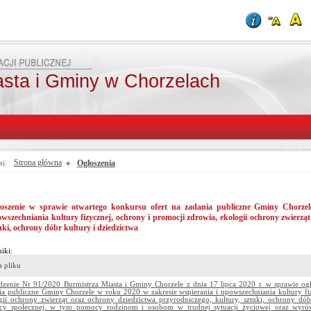
asta i Gminy w Chorzelach
Strona główna
Ogłoszenia
aj:
oszenie w sprawie otwartego konkursu ofert na zadania publiczne Gminy Chorzel
wszechniania kultury fizycznej, ochrony i promocji zdrowia, ekologii ochrony zwierząt
uki, ochrony dóbr kultury i dziedzictwa
iki:
 pliku
dzenie Nr 91/2020 Burmistrza Miasta i Gminy Chorzele z dnia 17 lipca 2020 r. w sprawie ogł
ia publiczne Gminy Chorzele w roku 2020 w zakresie wspierania i upowszechniania kultury fi
gii ochrony zwierząt oraz ochrony dziedzictwa przyrodniczego, kultury, sztuki, ochrony dób
y społecznej, w tym pomocy rodzinom i osobom w trudnej sytuacji życiowej oraz wyrów