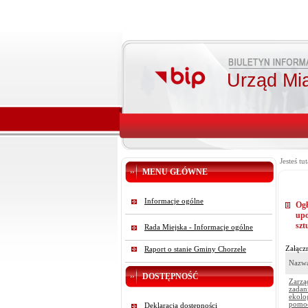
Urząd Mi
Jesteś tut
MENU GŁÓWNE
Informacje ogólne
Ogł
upo
szt
Rada Miejska - Informacje ogólne
Załączn
Raport o stanie Gminy Chorzele
Nazwa
DOSTĘPNOŚĆ
Zarzą
zadan
ekolo
pomoc
Deklaracja dostępności