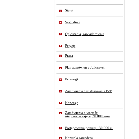
Statut
Sygnaliści
Ogłoszenia, zawiadomienia
Petycje
Praca
Plan zamówień publicznych
Przetargi
Zamówienia bez stosowania PZP
Koncesje
Zamówienia o wartości
nieprzekraczającej 30.000 euro
Postępowania poniżej 130 000 zł
Kontrola zarządcza