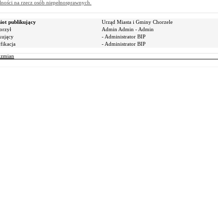
alności na rzecz osób niepełnosprawnych.
ot publikujący
Urząd Miasta i Gminy Chorzele
orzył
Admin Admin - Admin
kujący
- Administrator BIP
ikacja
- Administrator BIP
r zmian