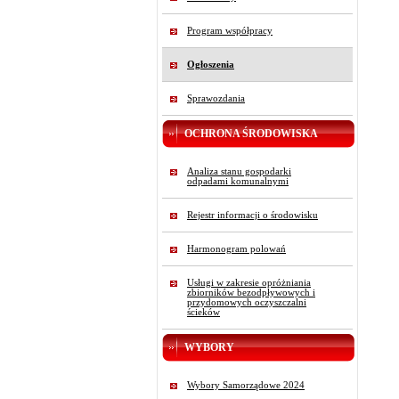
Program współpracy
Ogłoszenia
Sprawozdania
OCHRONA ŚRODOWISKA
Analiza stanu gospodarki
odpadami komunalnymi
Rejestr informacji o środowisku
Harmonogram polowań
Usługi w zakresie opróżniania
zbiorników bezodpływowych i
przydomowych oczyszczalni
ścieków
WYBORY
Wybory Samorządowe 2024