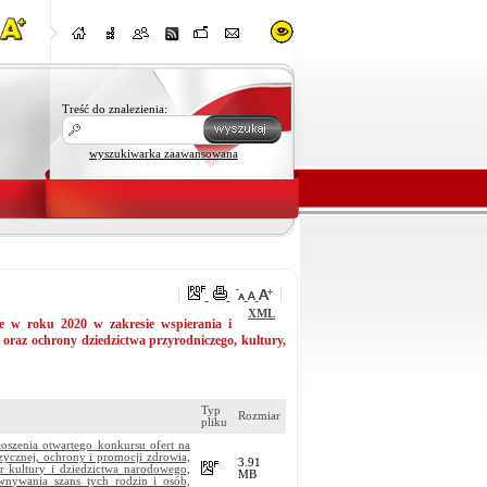
Treść do znalezienia:
wyszukiwarka zaawansowana
XML
e w roku 2020 w zakresie wspierania i
 oraz ochrony dziedzictwa przyrodniczego, kultury,
Typ
Rozmiar
pliku
oszenia otwartego konkursu ofert na
zycznej, ochrony i promocji zdrowia,
3.91
r kultury i dziedzictwa narodowego,
MB
nywania szans tych rodzin i osób,