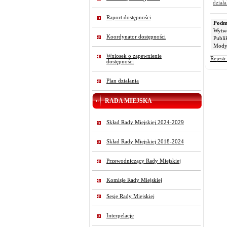
dział
Raport dostępności
Podmi
Wytw
Koordynator dostępności
Publi
Modyf
Wniosek o zapewnienie
Rejest
dostępności
Plan działania
RADA MIEJSKA
Skład Rady Miejskiej 2024-2029
Skład Rady Miejskiej 2018-2024
Przewodniczący Rady Miejskiej
Komisje Rady Miejskiej
Sesje Rady Miejskiej
Interpelacje