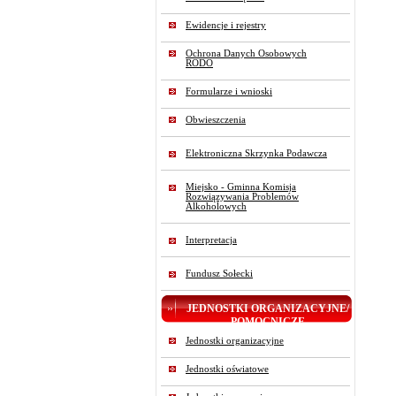
Ewidencje i rejestry
Ochrona Danych Osobowych
RODO
Formularze i wnioski
Obwieszczenia
Elektroniczna Skrzynka Podawcza
Miejsko - Gminna Komisja
Rozwiązywania Problemów
Alkoholowych
Interpretacja
Fundusz Sołecki
JEDNOSTKI ORGANIZACYJNE/
POMOCNICZE
Jednostki organizacyjne
Jednostki oświatowe