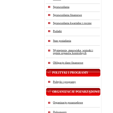
Sprawozdania
Sprawozdania finansowe
Sprawozdania kwartalne i roczne
Podatki
Stan posiadania
Wystąpienia, stanowiska, wnioski i
opinie organów kontrolnych
Obligacje-dane finansowe
POLITYKI I PROGRAMY
Polityki i programy
ORGANIZACJE POZARZĄDOWE
Organizacje pozarządowe
Dokumenty