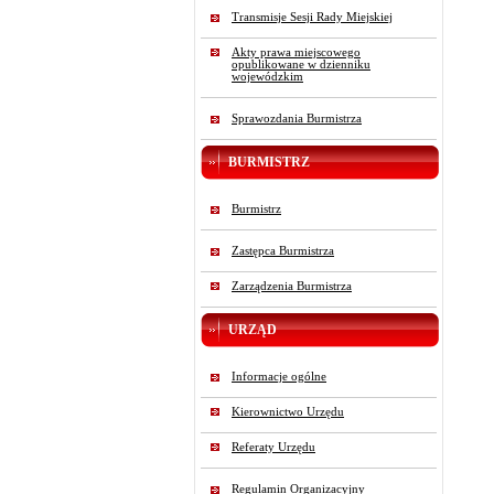
Transmisje Sesji Rady Miejskiej
Akty prawa miejscowego
opublikowane w dzienniku
wojewódzkim
Sprawozdania Burmistrza
BURMISTRZ
Burmistrz
Zastępca Burmistrza
Zarządzenia Burmistrza
URZĄD
Informacje ogólne
Kierownictwo Urzędu
Referaty Urzędu
Regulamin Organizacyjny