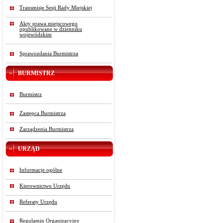
Transmisje Sesji Rady Miejskiej
Akty prawa miejscowego
opublikowane w dzienniku
wojewódzkim
Sprawozdania Burmistrza
BURMISTRZ
Burmistrz
Zastępca Burmistrza
Zarządzenia Burmistrza
URZĄD
Informacje ogólne
Kierownictwo Urzędu
Referaty Urzędu
Regulamin Organizacyjny