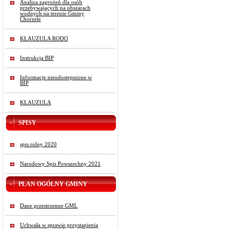
Analiza zagrożeń dla osób
przebywających na obszarach
wodnych na terenie Gminy
Chorzele
KLAUZULA RODO
Instrukcja BIP
Informacje nieudostępnione w
BIP
KLAUZULA
SPISY
spis rolny 2020
Narodowy Spis Powszechny 2021
PLAN OGÓLNY GMINY
Dane przestrzenne GML
Uchwała w sprawie przystąpienia