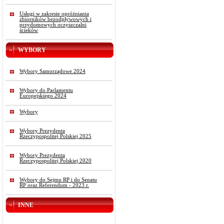
Usługi w zakresie opróżniania
zbiorników bezodpływowych i
przydomowych oczyszczalni
ścieków
WYBORY
Wybory Samorządowe 2024
Wybory do Parlamentu
Europejskiego 2024
Wybory
Wybory Prezydenta
Rzeczypospolitej Polskiej 2025
Wybory Prezydenta
Rzeczypospolitej Polskiej 2020
Wybory do Sejmu RP i do Senatu
RP oraz Referendum - 2023 r.
INNE