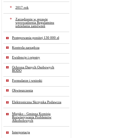
2017 rok
Zarządzenie w sprawie
wprowadzenia Regulaminu
udzielania zamówień
Postępowania poniżej 130 000 zł
Kontrola zarządcza
Ewidencje i rejestry
Ochrona Danych Osobowych
RODO
Formularze i wnioski
Obwieszczenia
Elektroniczna Skrzynka Podawcza
Miejsko - Gminna Komisja
Rozwiązywania Problemów
Alkoholowych
Interpretacja