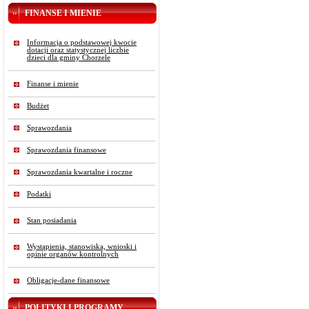
FINANSE I MIENIE
Informacja o podstawowej kwocie
dotacji oraz statystycznej liczbie
dzieci dla gminy Chorzele
Finanse i mienie
Budżet
Sprawozdania
Sprawozdania finansowe
Sprawozdania kwartalne i roczne
Podatki
Stan posiadania
Wystąpienia, stanowiska, wnioski i
opinie organów kontrolnych
Obligacje-dane finansowe
POLITYKI I PROGRAMY