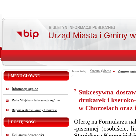
Urząd Miasta i Gminy 
Strona główna
Zamówienia 
Jesteś tutaj:
MENU GŁÓWNE
Informacje ogólne
Sukcesywna dostawa
drukarek i kseroko
Rada Miejska - Informacje ogólne
w Chorzelach oraz i
Raport o stanie Gminy Chorzele
Ofertę na Formularzu na
DOSTĘPNOŚĆ
-pisemnej (osobiście, l
Stanisława Komosińskie
Deklaracja dostępności