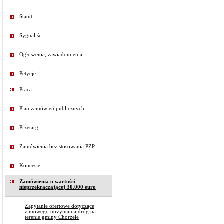
Statut
Sygnaliści
Ogłoszenia, zawiadomienia
Petycje
Praca
Plan zamówień publicznych
Przetargi
Zamówienia bez stosowania PZP
Koncesje
Zamówienia o wartości
nieprzekraczającej 30.000 euro
Zapytanie ofertowe dotyczące
zimowego utrzymania dróg na
terenie gminy Chorzele