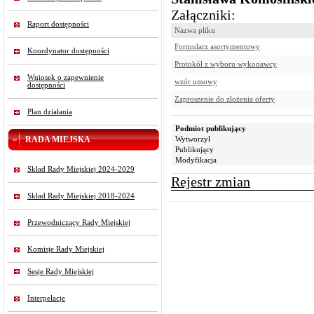
Załączniki:
Raport dostępności
Nazwa pliku
Formularz asortymentowy
Koordynator dostępności
Protokół z wyboru wykonawcy
Wniosek o zapewnienie
wzór umowy
dostępności
Zaproszenie do złożenia oferty
Plan działania
Podmiot publikujący
RADA MIEJSKA
Wytworzył
Publikujący
Modyfikacja
Skład Rady Miejskiej 2024-2029
Rejestr zmian
Skład Rady Miejskiej 2018-2024
Przewodniczący Rady Miejskiej
Komisje Rady Miejskiej
Sesje Rady Miejskiej
Interpelacje