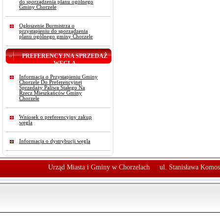
do sporządzenia planu ogólnego
Gminy Chorzele
Ogłoszenie Burmistrza o
przystąpieniu do sporządzenia
planu ogólnego gminy Chorzele
PREFERENCYJNA SPRZEDAŻ
WĘGLA
Informacja o Przystąpieniu Gminy
Chorzele Do Preferencyjnej
Sprzedaży Paliwa Stałego Na
Rzecz Mieszkańców Gminy
Chorzele
Wniosek o preferencyjny zakup
węgla
Informacja o dystrybucji węgla
Urząd Miasta i Gminy w Chorzelach
ul. Stanisława Komos