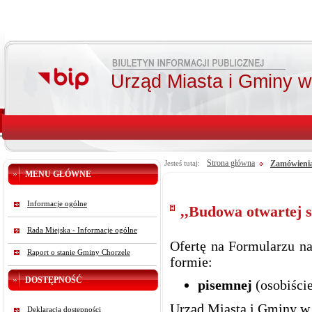
Urząd Miasta i Gminy 
Strona główna
Zamówienia 
Jesteś tutaj:
MENU GŁÓWNE
Informacje ogólne
,,Budowa otwartej 
Rada Miejska - Informacje ogólne
Ofertę na Formularzu na
Raport o stanie Gminy Chorzele
formie:
DOSTĘPNOŚĆ
pisemnej
(osobiście
Urząd Miasta i Gminy w 
Deklaracja dostępności