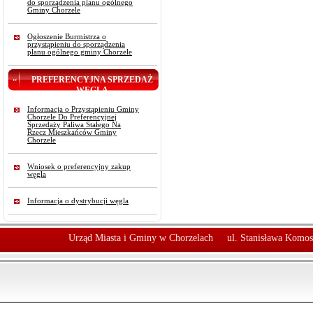
do sporządzenia planu ogólnego
Gminy Chorzele
Ogłoszenie Burmistrza o
przystąpieniu do sporządzenia
planu ogólnego gminy Chorzele
PREFERENCYJNA SPRZEDAŻ
WĘGLA
Informacja o Przystąpieniu Gminy
Chorzele Do Preferencyjnej
Sprzedaży Paliwa Stałego Na
Rzecz Mieszkańców Gminy
Chorzele
Wniosek o preferencyjny zakup
węgla
Informacja o dystrybucji węgla
Urząd Miasta i Gminy w Chorzelach
ul. Stanisława Komos