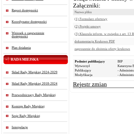
Załączniki:
Raport dostępności
Nazwa pliku
(1) Formularz ofertowy
Koordynator dostępności
(2) Projekt umowy
Wniosek o zapewnienie
(3) Klauzula inform. w związku z art. 13
dostępności
dokumentacja Krukowo PDF
Plan działania
zaproszenie do złożenia oferty krukowo
RADA MIEJSKA
Podmiot publikujący
BIP
Wytworzył
Katarzyna B
Publikujący
- Administr
Skład Rady Miejskiej 2024-2029
Modyfikacja
- Administr
Rejestr zmian
Skład Rady Miejskiej 2018-2024
Przewodniczący Rady Miejskiej
Komisje Rady Miejskiej
Sesje Rady Miejskiej
Interpelacje