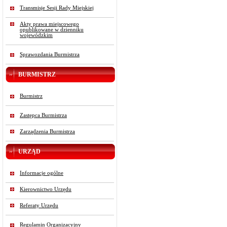
Transmisje Sesji Rady Miejskiej
Akty prawa miejscowego
opublikowane w dzienniku
wojewódzkim
Sprawozdania Burmistrza
BURMISTRZ
Burmistrz
Zastępca Burmistrza
Zarządzenia Burmistrza
URZĄD
Informacje ogólne
Kierownictwo Urzędu
Referaty Urzędu
Regulamin Organizacyjny