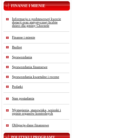
FINANSE I MIENIE
Informacja o podstawowej kwocie
dotacji oraz statystycznej liczbie
dzieci dla gminy Chorzele
Finanse i mienie
Budżet
Sprawozdania
Sprawozdania finansowe
Sprawozdania kwartalne i roczne
Podatki
Stan posiadania
Wystąpienia, stanowiska, wnioski i
opinie organów kontrolnych
Obligacje-dane finansowe
POLITYKI I PROGRAMY