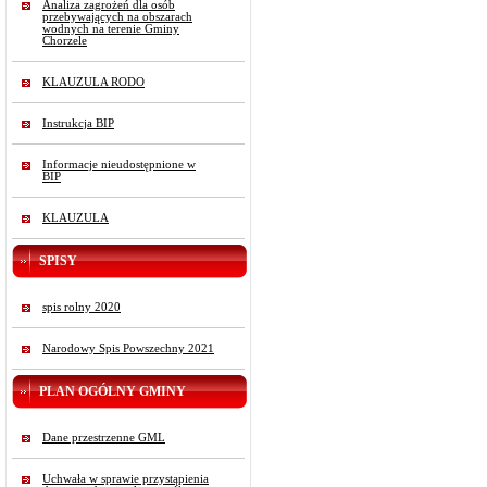
Analiza zagrożeń dla osób
przebywających na obszarach
wodnych na terenie Gminy
Chorzele
KLAUZULA RODO
Instrukcja BIP
Informacje nieudostępnione w
BIP
KLAUZULA
SPISY
spis rolny 2020
Narodowy Spis Powszechny 2021
PLAN OGÓLNY GMINY
Dane przestrzenne GML
Uchwała w sprawie przystąpienia