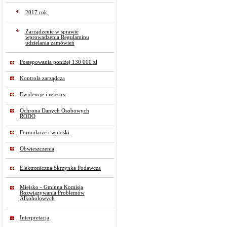
2017 rok
Zarządzenie w sprawie
wprowadzenia Regulaminu
udzielania zamówień
Postępowania poniżej 130 000 zł
Kontrola zarządcza
Ewidencje i rejestry
Ochrona Danych Osobowych
RODO
Formularze i wnioski
Obwieszczenia
Elektroniczna Skrzynka Podawcza
Miejsko - Gminna Komisja
Rozwiązywania Problemów
Alkoholowych
Interpretacja