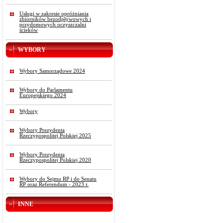
Usługi w zakresie opróżniania
zbiorników bezodpływowych i
przydomowych oczyszczalni
ścieków
WYBORY
Wybory Samorządowe 2024
Wybory do Parlamentu
Europejskiego 2024
Wybory
Wybory Prezydenta
Rzeczypospolitej Polskiej 2025
Wybory Prezydenta
Rzeczypospolitej Polskiej 2020
Wybory do Sejmu RP i do Senatu
RP oraz Referendum - 2023 r.
INNE