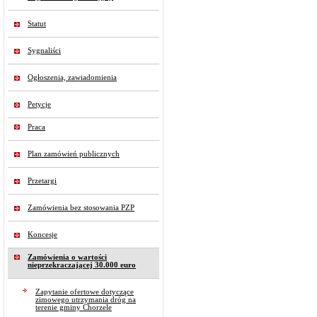
Statut
Sygnaliści
Ogłoszenia, zawiadomienia
Petycje
Praca
Plan zamówień publicznych
Przetargi
Zamówienia bez stosowania PZP
Koncesje
Zamówienia o wartości
nieprzekraczającej 30.000 euro
Zapytanie ofertowe dotyczące
zimowego utrzymania dróg na
terenie gminy Chorzele