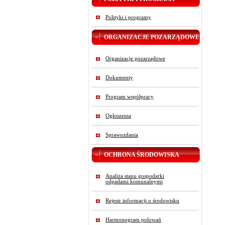
Polityki i programy
ORGANIZACJE POZARZĄDOWE
Organizacje pozarządowe
Dokumenty
Program współpracy
Ogłoszenia
Sprawozdania
OCHRONA ŚRODOWISKA
Analiza stanu gospodarki
odpadami komunalnymi
Rejestr informacji o środowisku
Harmonogram polowań