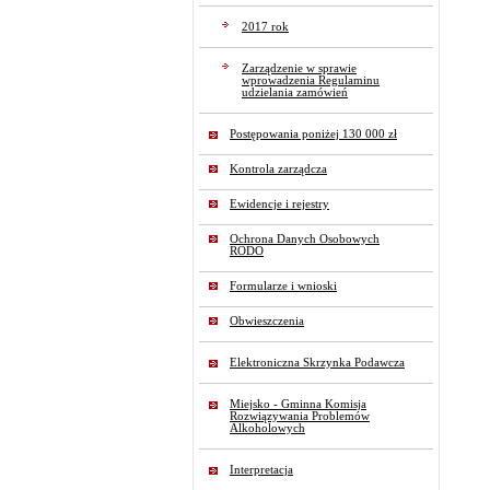
2017 rok
Zarządzenie w sprawie
wprowadzenia Regulaminu
udzielania zamówień
Postępowania poniżej 130 000 zł
Kontrola zarządcza
Ewidencje i rejestry
Ochrona Danych Osobowych
RODO
Formularze i wnioski
Obwieszczenia
Elektroniczna Skrzynka Podawcza
Miejsko - Gminna Komisja
Rozwiązywania Problemów
Alkoholowych
Interpretacja