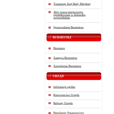
Transmisje Sesji Rady Miejskiej
Akty prawa miejscowego
opublikowane w dzienniku
wojewódzkim
Sprawozdania Burmistrza
BURMISTRZ
Burmistrz
Zastępca Burmistrza
Zarządzenia Burmistrza
URZĄD
Informacje ogólne
Kierownictwo Urzędu
Referaty Urzędu
Regulamin Organizacyjny