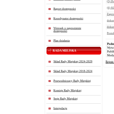
(5) P
(6) K
Raport dostępności
Zapro
Koordynator dostępności
dokum
dokum
Wniosek o zapewnienie
dostępności
Proto
Plan działania
Podmi
Wytw
RADA MIEJSKA
Publi
Modyf
Skład Rady Miejskiej 2024-2029
Rejest
Skład Rady Miejskiej 2018-2024
Przewodniczący Rady Miejskiej
Komisje Rady Miejskiej
Sesje Rady Miejskiej
Interpelacje