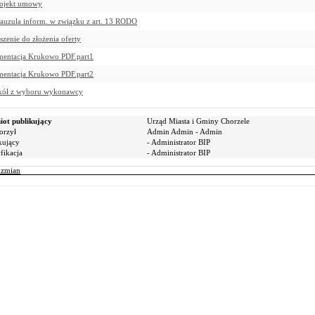
rojekt umowy
lauzula inform. w związku z art. 13 RODO
szenie do złożenia oferty
entacja Krukowo PDF.part1
entacja Krukowo PDF.part2
kół z wyboru wykonawcy
ot publikujący
Urząd Miasta i Gminy Chorzele
orzył
Admin Admin - Admin
kujący
- Administrator BIP
ikacja
- Administrator BIP
r zmian