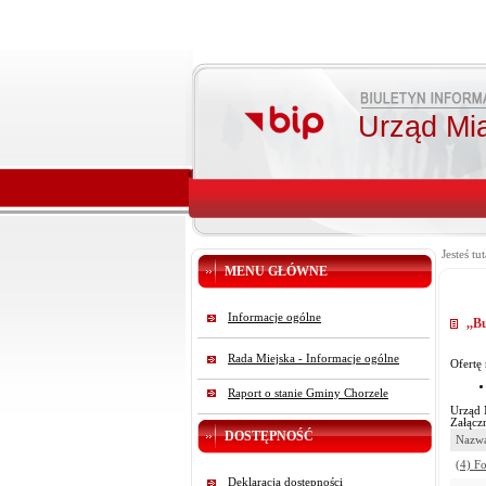
Urząd Mi
Jesteś tut
MENU GŁÓWNE
Informacje ogólne
,,B
Rada Miejska - Informacje ogólne
Ofertę
Raport o stanie Gminy Chorzele
Urząd 
Załączn
DOSTĘPNOŚĆ
Nazwa
(4) F
Deklaracja dostępności