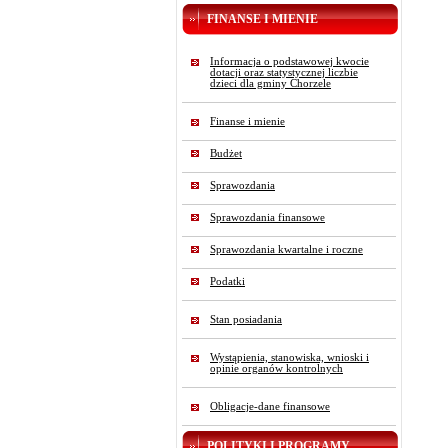
FINANSE I MIENIE
Informacja o podstawowej kwocie
dotacji oraz statystycznej liczbie
dzieci dla gminy Chorzele
Finanse i mienie
Budżet
Sprawozdania
Sprawozdania finansowe
Sprawozdania kwartalne i roczne
Podatki
Stan posiadania
Wystąpienia, stanowiska, wnioski i
opinie organów kontrolnych
Obligacje-dane finansowe
POLITYKI I PROGRAMY