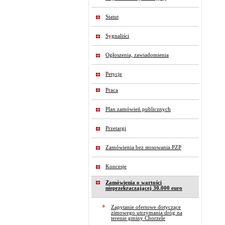
Statut
Sygnaliści
Ogłoszenia, zawiadomienia
Petycje
Praca
Plan zamówień publicznych
Przetargi
Zamówienia bez stosowania PZP
Koncesje
Zamówienia o wartości
nieprzekraczającej 30.000 euro
Zapytanie ofertowe dotyczące
zimowego utrzymania dróg na
terenie gminy Chorzele