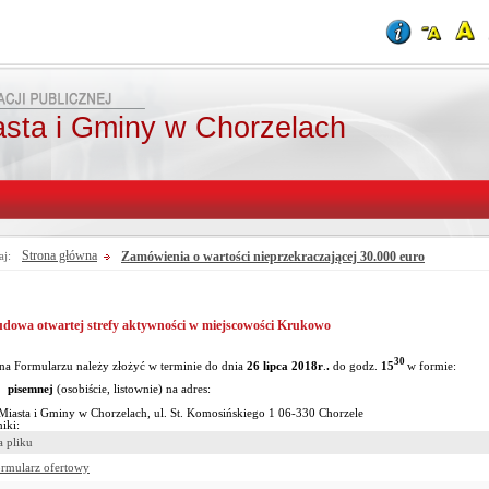
asta i Gminy w Chorzelach
Strona główna
Zamówienia o wartości nieprzekraczającej 30.000 euro
aj:
udowa otwartej strefy aktywności w miejscowości Krukowo
30
 na Formularzu należy złożyć w terminie do dnia
26 lipca 2018r
.
.
do godz.
15
w formie:
pisemnej
(osobiście, listownie) na adres:
Miasta i Gminy w Chorzelach, ul. St. Komosińskiego 1 06-330 Chorzele
iki:
 pliku
ormularz ofertowy