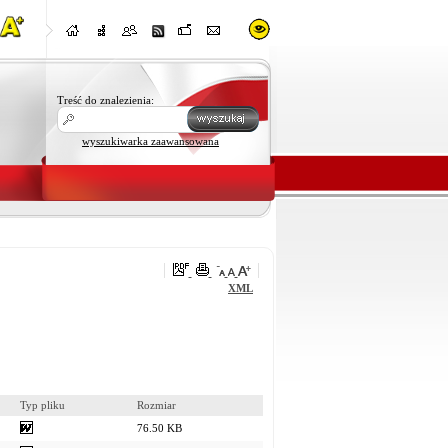
Treść do znalezienia:
wyszukiwarka zaawansowana
XML
Typ pliku
Rozmiar
76.50 KB