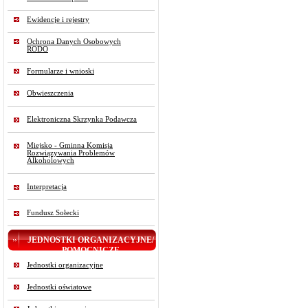
Ewidencje i rejestry
Ochrona Danych Osobowych
RODO
Formularze i wnioski
Obwieszczenia
Elektroniczna Skrzynka Podawcza
Miejsko - Gminna Komisja
Rozwiązywania Problemów
Alkoholowych
Interpretacja
Fundusz Sołecki
JEDNOSTKI ORGANIZACYJNE/
POMOCNICZE
Jednostki organizacyjne
Jednostki oświatowe