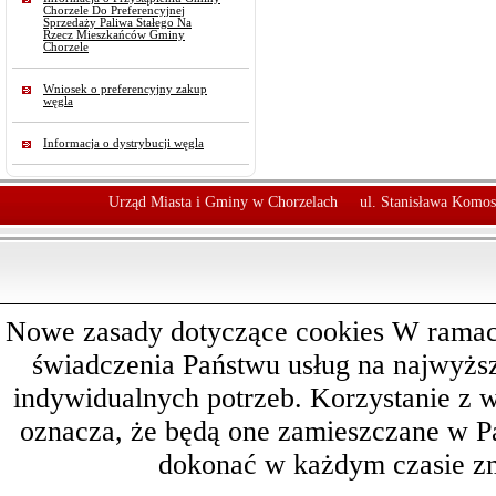
Chorzele Do Preferencyjnej
Sprzedaży Paliwa Stałego Na
Rzecz Mieszkańców Gminy
Chorzele
Wniosek o preferencyjny zakup
węgla
Informacja o dystrybucji węgla
Urząd Miasta i Gminy w Chorzelach
ul. Stanisława Komos
Nowe zasady dotyczące cookies W ramach 
świadczenia Państwu usług na najwyż
indywidualnych potrzeb. Korzystanie z 
oznacza, że będą one zamieszczane w 
dokonać w każdym czasie zm