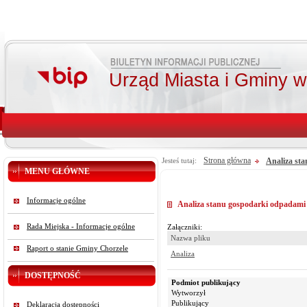
Urząd Miasta i Gminy 
Strona główna
Analiza st
Jesteś tutaj:
MENU GŁÓWNE
Informacje ogólne
Analiza stanu gospodarki odpadami 
Rada Miejska - Informacje ogólne
Załączniki:
Nazwa pliku
Raport o stanie Gminy Chorzele
Analiza
DOSTĘPNOŚĆ
Podmiot publikujący
Wytworzył
Publikujący
Deklaracja dostępności