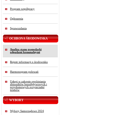
Program współpracy
Ogłoszenia
Sprawozdania
OCHRONA ŚRODOWISKA
Analiza stanu gospodarki
odpadami komunalnymi
Rejestr informacji o środowisku
Harmonogram polowań
Usługi w zakresie opróżniania
zbiorników bezodpływowych i
przydomowych oczyszczalni
ścieków
WYBORY
Wybory Samorządowe 2024