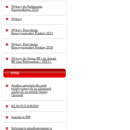
Wybory do Parlamentu
Europejskiego 2024
Wybory
Wybory Prezydenta
Rzeczypospolitej Polskiej 2025
Wybory Prezydenta
Rzeczypospolitej Polskiej 2020
Wybory do Sejmu RP i do Senatu
RP oraz Referendum - 2023 r.
INNE
Analiza zagrożeń dla osób
przebywających na obszarach
wodnych na terenie Gminy
Chorzele
KLAUZULA RODO
Instrukcja BIP
Informacje nieudostępnione w