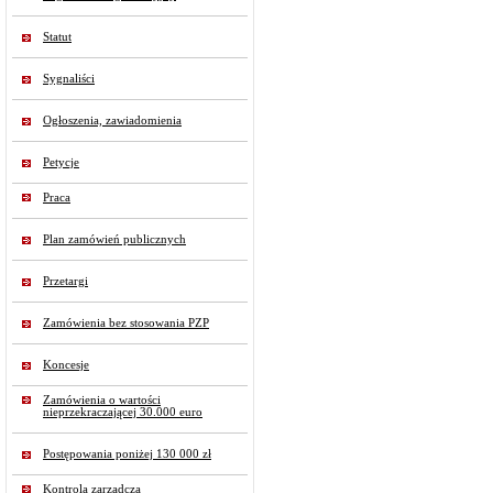
Statut
Sygnaliści
Ogłoszenia, zawiadomienia
Petycje
Praca
Plan zamówień publicznych
Przetargi
Zamówienia bez stosowania PZP
Koncesje
Zamówienia o wartości
nieprzekraczającej 30.000 euro
Postępowania poniżej 130 000 zł
Kontrola zarządcza