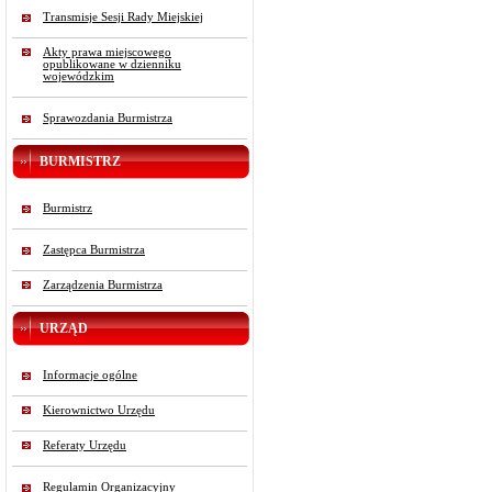
Transmisje Sesji Rady Miejskiej
Akty prawa miejscowego
opublikowane w dzienniku
wojewódzkim
Sprawozdania Burmistrza
BURMISTRZ
Burmistrz
Zastępca Burmistrza
Zarządzenia Burmistrza
URZĄD
Informacje ogólne
Kierownictwo Urzędu
Referaty Urzędu
Regulamin Organizacyjny