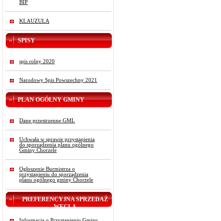
BIP
KLAUZULA
SPISY
spis rolny 2020
Narodowy Spis Powszechny 2021
PLAN OGÓLNY GMINY
Dane przestrzenne GML
Uchwała w sprawie przystąpienia
do sporządzenia planu ogólnego
Gminy Chorzele
Ogłoszenie Burmistrza o
przystąpieniu do sporządzenia
planu ogólnego gminy Chorzele
PREFERENCYJNA SPRZEDAŻ
WĘGLA
Informacja o Przystąpieniu Gminy