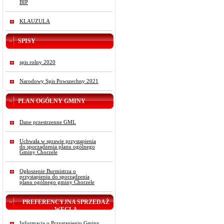
BIP
KLAUZULA
SPISY
spis rolny 2020
Narodowy Spis Powszechny 2021
PLAN OGÓLNY GMINY
Dane przestrzenne GML
Uchwała w sprawie przystąpienia
do sporządzenia planu ogólnego
Gminy Chorzele
Ogłoszenie Burmistrza o
przystąpieniu do sporządzenia
planu ogólnego gminy Chorzele
PREFERENCYJNA SPRZEDAŻ
WĘGLA
Informacja o Przystąpieniu Gminy