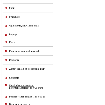
Statut
Sygnaliści
Ogłoszenia, zawiadomienia
Petycje
Praca
Plan zamówień publicznych
Przetargi
Zamówienia bez stosowania PZP
Koncesje
Zamówienia o wartości
nieprzekraczającej 30.000 euro
Postępowania poniżej 130 000 zł
Kontrola zarządcza