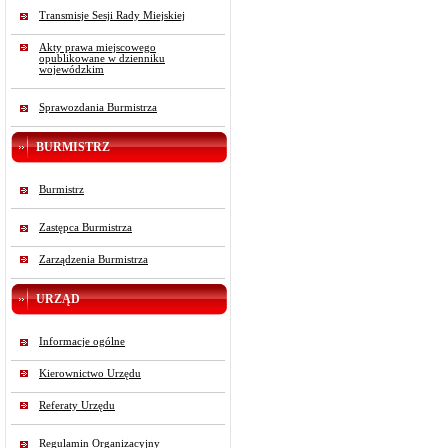
Transmisje Sesji Rady Miejskiej
Akty prawa miejscowego
opublikowane w dzienniku
wojewódzkim
Sprawozdania Burmistrza
BURMISTRZ
Burmistrz
Zastępca Burmistrza
Zarządzenia Burmistrza
URZĄD
Informacje ogólne
Kierownictwo Urzędu
Referaty Urzędu
Regulamin Organizacyjny