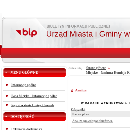
Urząd Miasta i Gminy 
Strona główna
Jesteś tutaj:
MENU GŁÓWNE
Miejsko - Gminna Komisja 
Informacje ogólne
Analiza
Rada Miejska - Informacje ogólne
W RAMACH WYKONYWANIA DZ
Raport o stanie Gminy Chorzele
Załączniki:
Nazwa pliku
DOSTĘPNOŚĆ
Analiza prawdopodobieństwa.
Deklaracja dostępności