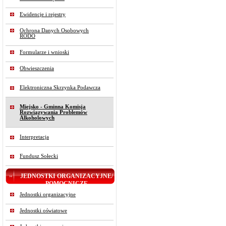
Ewidencje i rejestry
Ochrona Danych Osobowych
RODO
Formularze i wnioski
Obwieszczenia
Elektroniczna Skrzynka Podawcza
Miejsko - Gminna Komisja
Rozwiązywania Problemów
Alkoholowych
Interpretacja
Fundusz Sołecki
JEDNOSTKI ORGANIZACYJNE/
POMOCNICZE
Jednostki organizacyjne
Jednostki oświatowe