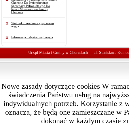
Chorzele Do Preferencyjnej
Sprzedaży Paliwa Stałego Na
Rzecz Mieszkańców Gminy
Chorzele
Wniosek o preferencyjny zakup
węgla
Informacja o dystrybucji węgla
Urząd Miasta i Gminy w Chorzelach
ul. Stanisława Komos
Nowe zasady dotyczące cookies W ramach 
świadczenia Państwu usług na najwyż
indywidualnych potrzeb. Korzystanie z 
oznacza, że będą one zamieszczane w 
dokonać w każdym czasie zm