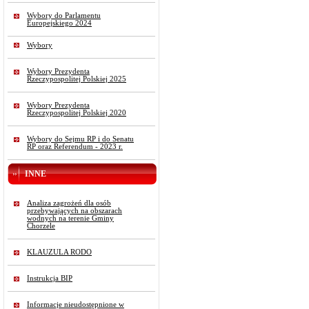
Wybory do Parlamentu
Europejskiego 2024
Wybory
Wybory Prezydenta
Rzeczypospolitej Polskiej 2025
Wybory Prezydenta
Rzeczypospolitej Polskiej 2020
Wybory do Sejmu RP i do Senatu
RP oraz Referendum - 2023 r.
INNE
Analiza zagrożeń dla osób
przebywających na obszarach
wodnych na terenie Gminy
Chorzele
KLAUZULA RODO
Instrukcja BIP
Informacje nieudostępnione w