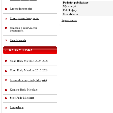
Podmiot publikujący
Wytworzył
Raport dostępności
Publikujący
Modyfikacja
Koordynator dostępności
Rejestr zmian
Wniosek o zapewnienie
dostępności
Plan działania
RADA MIEJSKA
Skład Rady Miejskiej 2024-2029
Skład Rady Miejskiej 2018-2024
Przewodniczący Rady Miejskiej
Komisje Rady Miejskiej
Sesje Rady Miejskiej
Interpelacje