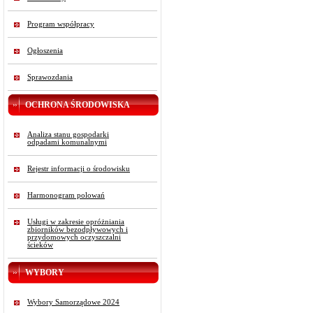
Program współpracy
Ogłoszenia
Sprawozdania
OCHRONA ŚRODOWISKA
Analiza stanu gospodarki
odpadami komunalnymi
Rejestr informacji o środowisku
Harmonogram polowań
Usługi w zakresie opróżniania
zbiorników bezodpływowych i
przydomowych oczyszczalni
ścieków
WYBORY
Wybory Samorządowe 2024