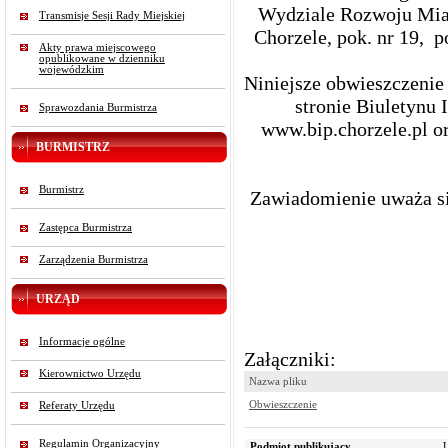
Wydziale Rozwoju Mias
Transmisje Sesji Rady Miejskiej
Chorzele, pok. nr 19, po
Akty prawa miejscowego
opublikowane w dzienniku
wojewódzkim
Niniejsze obwieszczenie
stronie Biuletynu
Sprawozdania Burmistrza
www.bip.chorzele.pl or
BURMISTRZ
Burmistrz
Zawiadomienie uważa się
Zastępca Burmistrza
Zarządzenia Burmistrza
URZĄD
Informacje ogólne
Załączniki:
Kierownictwo Urzędu
Nazwa pliku
Obwieszczenie
Referaty Urzędu
Regulamin Organizacyjny
Podmiot publikujący