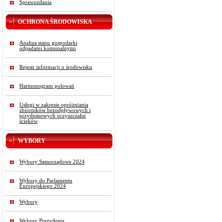
Sprawozdania
OCHRONA ŚRODOWISKA
Analiza stanu gospodarki
odpadami komunalnymi
Rejestr informacji o środowisku
Harmonogram polowań
Usługi w zakresie opróżniania
zbiorników bezodpływowych i
przydomowych oczyszczalni
ścieków
WYBORY
Wybory Samorządowe 2024
Wybory do Parlamentu
Europejskiego 2024
Wybory
Wybory Prezydenta