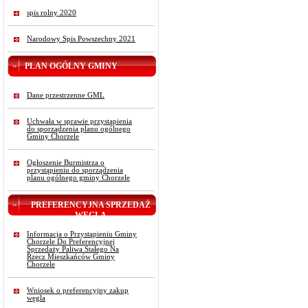
spis rolny 2020
Narodowy Spis Powszechny 2021
PLAN OGÓLNY GMINY
Dane przestrzenne GML
Uchwała w sprawie przystąpienia
do sporządzenia planu ogólnego
Gminy Chorzele
Ogłoszenie Burmistrza o
przystąpieniu do sporządzenia
planu ogólnego gminy Chorzele
PREFERENCYJNA SPRZEDAŻ
WĘGLA
Informacja o Przystąpieniu Gminy
Chorzele Do Preferencyjnej
Sprzedaży Paliwa Stałego Na
Rzecz Mieszkańców Gminy
Chorzele
Wniosek o preferencyjny zakup
węgla