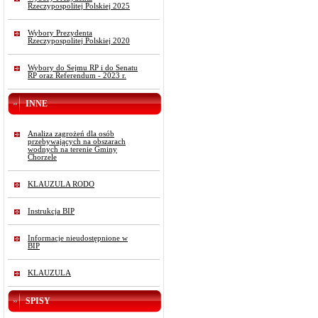
Rzeczypospolitej Polskiej 2025
Wybory Prezydenta
Rzeczypospolitej Polskiej 2020
Wybory do Sejmu RP i do Senatu
RP oraz Referendum - 2023 r.
INNE
Analiza zagrożeń dla osób
przebywających na obszarach
wodnych na terenie Gminy
Chorzele
KLAUZULA RODO
Instrukcja BIP
Informacje nieudostępnione w
BIP
KLAUZULA
SPISY