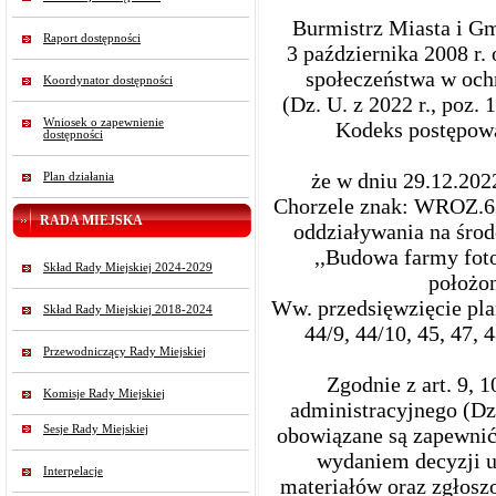
Burmistrz Miasta i Gmi
Raport dostępności
3 października 2008 r. 
społeczeństwa w och
Koordynator dostępności
(Dz. U. z 2022 r., poz.
Wniosek o zapewnienie
Kodeks postępowan
dostępności
że w dniu 29.12.202
Plan działania
Chorzele znak: WROZ.6
RADA MIEJSKA
oddziaływania na środ
,,Budowa farmy foto
Skład Rady Miejskiej 2024-2029
położon
Ww. przedsięwzięcie pla
Skład Rady Miejskiej 2018-2024
44/9, 44/10, 45, 47, 
Przewodniczący Rady Miejskiej
Zgodnie z art. 9, 
Komisje Rady Miejskiej
administracyjnego (Dz.
Sesje Rady Miejskiej
obowiązane są zapewnić
wydaniem decyzji u
Interpelacje
materiałów oraz zgłosz