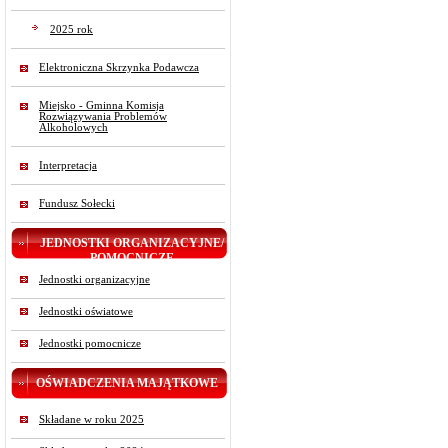
2025 rok
Elektroniczna Skrzynka Podawcza
Miejsko - Gminna Komisja
Rozwiązywania Problemów
Alkoholowych
Interpretacja
Fundusz Sołecki
JEDNOSTKI ORGANIZACYJNE/
POMOCNICZE
Jednostki organizacyjne
Jednostki oświatowe
Jednostki pomocnicze
OŚWIADCZENIA MAJĄTKOWE
Składane w roku 2025