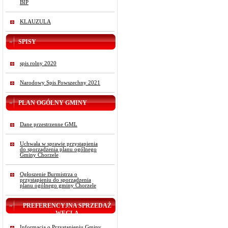
BIP
KLAUZULA
SPISY
spis rolny 2020
Narodowy Spis Powszechny 2021
PLAN OGÓLNY GMINY
Dane przestrzenne GML
Uchwała w sprawie przystąpienia
do sporządzenia planu ogólnego
Gminy Chorzele
Ogłoszenie Burmistrza o
przystąpieniu do sporządzenia
planu ogólnego gminy Chorzele
PREFERENCYJNA SPRZEDAŻ
WĘGLA
Informacja o Przystąpieniu Gminy