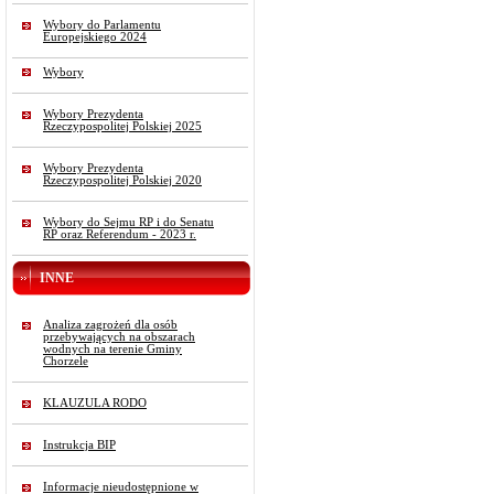
Wybory do Parlamentu
Europejskiego 2024
Wybory
Wybory Prezydenta
Rzeczypospolitej Polskiej 2025
Wybory Prezydenta
Rzeczypospolitej Polskiej 2020
Wybory do Sejmu RP i do Senatu
RP oraz Referendum - 2023 r.
INNE
Analiza zagrożeń dla osób
przebywających na obszarach
wodnych na terenie Gminy
Chorzele
KLAUZULA RODO
Instrukcja BIP
Informacje nieudostępnione w