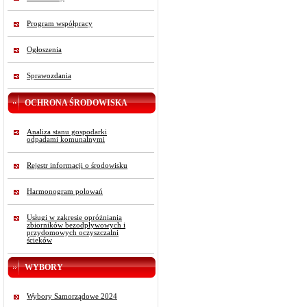
Program współpracy
Ogłoszenia
Sprawozdania
OCHRONA ŚRODOWISKA
Analiza stanu gospodarki
odpadami komunalnymi
Rejestr informacji o środowisku
Harmonogram polowań
Usługi w zakresie opróżniania
zbiorników bezodpływowych i
przydomowych oczyszczalni
ścieków
WYBORY
Wybory Samorządowe 2024