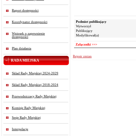
13.
Raport dostępności
14.
15.
Podmiot publikujący
Koordynator dostępności
16.
Wytworzył
Publikujący
17.
Wniosek o zapewnienie
Modyfikował(a)
dostępności
18.
Załączniki >>>
19.
Plan działania
20.
Rejestr zmian
21.
RADA MIEJSKA
22.
23.
Skład Rady Miejskiej 2024-2029
Skład Rady Miejskiej 2018-2024
Przewodniczący Rady Miejskiej
Komisje Rady Miejskiej
Sesje Rady Miejskiej
Interpelacje