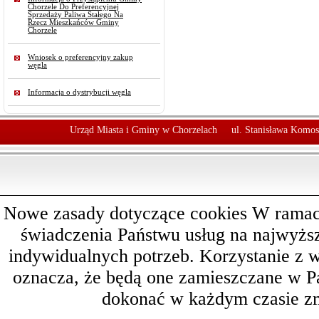
Chorzele Do Preferencyjnej
Sprzedaży Paliwa Stałego Na
Rzecz Mieszkańców Gminy
Chorzele
Wniosek o preferencyjny zakup
węgla
Informacja o dystrybucji węgla
Urząd Miasta i Gminy w Chorzelach
ul. Stanisława Komos
Nowe zasady dotyczące cookies W ramach 
świadczenia Państwu usług na najwyż
indywidualnych potrzeb. Korzystanie z 
oznacza, że będą one zamieszczane w 
dokonać w każdym czasie zm