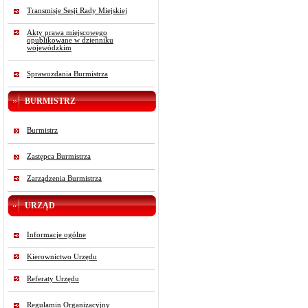
Transmisje Sesji Rady Miejskiej
Akty prawa miejscowego
opublikowane w dzienniku
wojewódzkim
Sprawozdania Burmistrza
BURMISTRZ
Burmistrz
Zastępca Burmistrza
Zarządzenia Burmistrza
URZĄD
Informacje ogólne
Kierownictwo Urzędu
Referaty Urzędu
Regulamin Organizacyjny