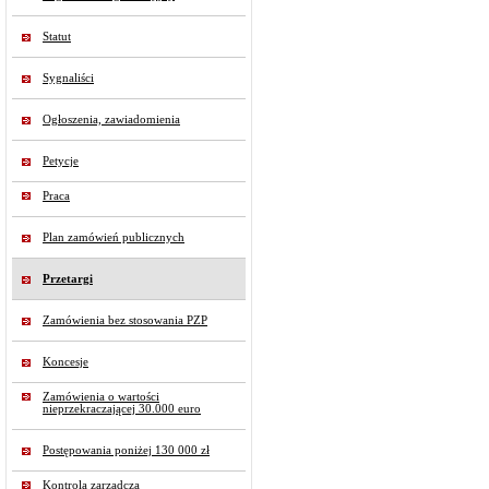
Statut
Sygnaliści
Ogłoszenia, zawiadomienia
Petycje
Praca
Plan zamówień publicznych
Przetargi
Zamówienia bez stosowania PZP
Koncesje
Zamówienia o wartości
nieprzekraczającej 30.000 euro
Postępowania poniżej 130 000 zł
Kontrola zarządcza