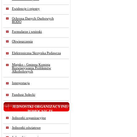
Ewidencje i rejestry
Ochrona Danych Osobowych
RODO
Formularze i wnioski
Obwieszczenia
Elektroniczna Skrzynka Podawcza
Miejsko - Gminna Komisja
Rozwiązywania Problemów
Alkoholowych
Interpretacja
Fundusz Sołecki
JEDNOSTKI ORGANIZACYJNE/
POMOCNICZE
Jednostki organizacyjne
Jednostki oświatowe