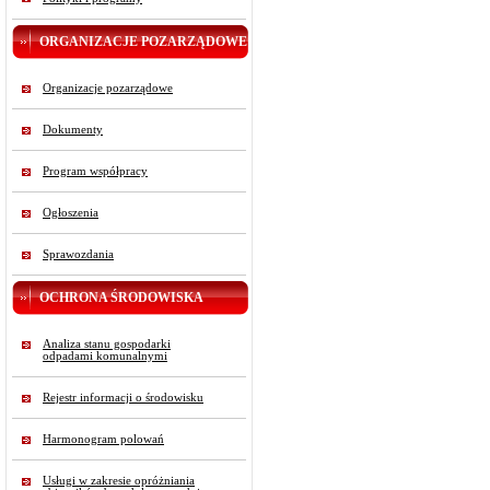
ORGANIZACJE POZARZĄDOWE
Organizacje pozarządowe
Dokumenty
Program współpracy
Ogłoszenia
Sprawozdania
OCHRONA ŚRODOWISKA
Analiza stanu gospodarki
odpadami komunalnymi
Rejestr informacji o środowisku
Harmonogram polowań
Usługi w zakresie opróżniania