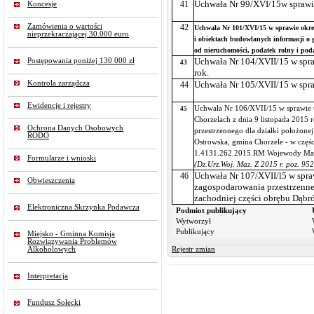
41
Uchwała Nr 99/XVI/15w sprawi
Koncesje
Zamówienia o wartości
42
Uchwała Nr 101/XVI/15 w sprawie okreś
nieprzekraczającej 30.000 euro
i obiektach budowlanych informacji o g
od nieruchomości, podatek rolny i pod
Postępowania poniżej 130 000 zł
Uchwała Nr 104/XVII/15 w spr
43
rok.
Kontrola zarządcza
44
Uchwała Nr 105/XVII/15 w spr
Ewidencje i rejestry
Uchwała Nr 106/XVII/15 w sprawie u
45
Chorzelach z dnia 9 listopada 2015
Ochrona Danych Osobowych
przestrzennego dla działki położon
RODO
Ostrowska, gmina Chorzele - w częś
1.4131.262.2015.RM Wojewody Mazo
Formularze i wnioski
(Dz.Urz.Woj. Maz. Z 2015 r. poz. 95
46
Uchwała Nr 107/XVII/l5 w spr
Obwieszczenia
zagospodarowania przestrzenne
zachodniej części obrębu Dąbr
Elektroniczna Skrzynka Podawcza
Podmiot publikujący
Wytworzył
Publikujący
Miejsko - Gminna Komisja
Rozwiązywania Problemów
Alkoholowych
Rejestr zmian
Interpretacja
Fundusz Sołecki