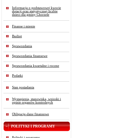
Informacja o podstawowej kwocie
dotacji oraz statystycznej liczbie
dzieci dla gminy Chorzele
Finanse i mienie
Budżet
Sprawozdania
Sprawozdania finansowe
Sprawozdania kwartalne i roczne
Podatki
Stan posiadania
Wystąpienia, stanowiska, wnioski i
opinie organów kontrolnych
Obligacje-dane finansowe
POLITYKI I PROGRAMY
Polityki i programy