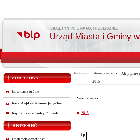
Urząd Miasta i Gminy 
Strona główna
Akty prawa
Jesteś tutaj:
MENU GŁÓWNE
2015
Od:
Informacje ogólne
Do:
Szukaj
Wyszukiwarka
Rada Miejska - Informacje ogólne
2015
Raport o stanie Gminy Chorzele
DOSTĘPNOŚĆ
Lp
Deklaracja dostępności