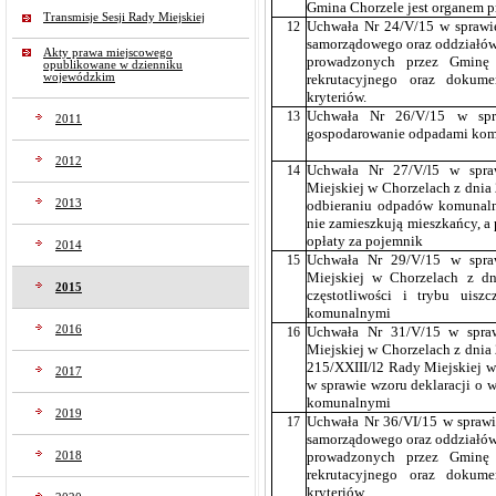
Gmina Chorzele jest organem 
Transmisje Sesji Rady Miejskiej
12
Uchwała Nr 24/V/15 w sprawie
samorządowego oraz oddziałów
Akty prawa miejscowego
prowadzonych przez Gminę 
opublikowane w dzienniku
wojewódzkim
rekrutacyjnego oraz dokum
kryteriów.
13
Uchwała Nr 26/V/15 w spr
2011
gospodarowanie odpadami komun
2012
14
Uchwała Nr 27/V/l5 w spra
Miejskiej w Chorzelach z dnia 
2013
odbieraniu odpadów komunalny
nie zamieszkują mieszkańcy, a
opłaty za pojemnik
2014
15
Uchwała Nr 29/V/15 w spr
Miejskiej w Chorzelach z dn
2015
częstotliwości i trybu uis
komunalnymi
2016
16
Uchwała Nr 31/V/15 w spra
Miejskiej w Chorzelach z dnia
215/XXIII/l2 Rady Miejskiej w
2017
w sprawie wzoru deklaracji o
komunalnymi
2019
17
Uchwała Nr 36/VI/15 w sprawi
samorządowego oraz oddziałów
2018
prowadzonych przez Gminę 
rekrutacyjnego oraz dokum
kryteriów.