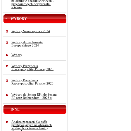
zbiorników bezodpływowych i
przydomowych oczyszczalni
ścieków
WYBORY
Wybory Samorządowe 2024
Wybory do Parlamentu
Europejskiego 2024
Wybory
Wybory Prezydenta
Rzeczypospolitej Polskiej 2025
Wybory Prezydenta
Rzeczypospolitej Polskiej 2020
Wybory do Sejmu RP i do Senatu
RP oraz Referendum - 2023 r.
INNE
Analiza zagrożeń dla osób
przebywających na obszarach
wodnych na terenie Gminy