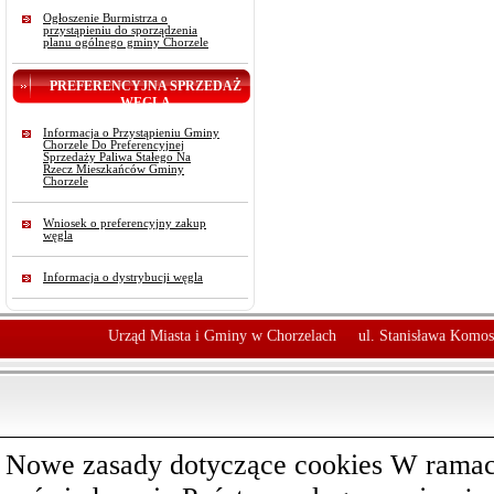
Ogłoszenie Burmistrza o
przystąpieniu do sporządzenia
planu ogólnego gminy Chorzele
PREFERENCYJNA SPRZEDAŻ
WĘGLA
Informacja o Przystąpieniu Gminy
Chorzele Do Preferencyjnej
Sprzedaży Paliwa Stałego Na
Rzecz Mieszkańców Gminy
Chorzele
Wniosek o preferencyjny zakup
węgla
Informacja o dystrybucji węgla
Urząd Miasta i Gminy w Chorzelach
ul. Stanisława Komos
Nowe zasady dotyczące cookies W ramach 