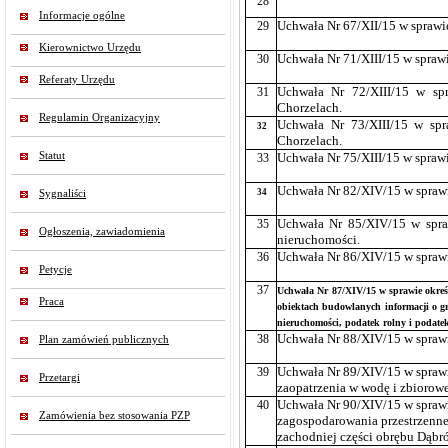
28
Informacje ogólne
29
Uchwała Nr 67/XII/15 w sprawi
Kierownictwo Urzędu
30
Uchwała Nr 71/XIII/15 w spraw
Referaty Urzędu
31
Uchwała Nr 72/XIII/15 w sp
Chorzelach.
Regulamin Organizacyjny
Uchwała Nr 73/XIII/15 w spr
32
Chorzelach.
Statut
33
Uchwała Nr 75/XIII/15 w spraw
Uchwała Nr 82/XIV/15 w spraw
34
Sygnaliści
35
Uchwała Nr 85/XIV/15 w spra
Ogłoszenia, zawiadomienia
nieruchomości.
36
Uchwała Nr 86/XIV/15 w sprawi
Petycje
37
Uchwała Nr 87/XIV/15 w sprawie określ
Praca
obiektach budowlanych informacji o gr
nieruchomości, podatek rolny i podatek
38
Uchwała Nr 88/XIV/15 w sprawi
Plan zamówień publicznych
39
Uchwała Nr 89/XIV/15 w sprawi
Przetargi
zaopatrzenia w wodę i zbiorow
40
Uchwała Nr 90/XIV/15 w spraw
Zamówienia bez stosowania PZP
zagospodarowania przestrzenne
zachodniej części obrębu Dąbr