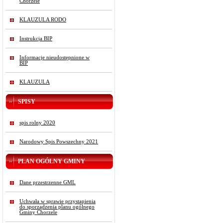
Chorzele
KLAUZULA RODO
Instrukcja BIP
Informacje nieudostępnione w
BIP
KLAUZULA
SPISY
spis rolny 2020
Narodowy Spis Powszechny 2021
PLAN OGÓLNY GMINY
Dane przestrzenne GML
Uchwała w sprawie przystąpienia
do sporządzenia planu ogólnego
Gminy Chorzele