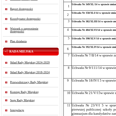
Uchwała Nr 349/XL/14 w sprawie zmian
1
Raport dostępności
Uchwała Nr 358/XLI/14 w sprawie zmia
2
Koordynator dostępności
3
Uchwała Nr 382/XLIII/14 w sprawie zm
Wniosek o zapewnienie
4
Uchwała Nr 404/XLVI/14 w sprawie zmi
dostępności
5
Uchwała Nr 398/XLV/14 w sprawie zmi
Plan działania
Uchwała Nr 392/XLIV14 w sprawie zmi
6
RADA MIEJSKA
7
Uchwała Nr 7/II/14 w sprawie 
Skład Rady Miejskiej 2024-2029
8
Uchwała Nr 9/111/14 w sprawie
Skład Rady Miejskiej 2018-2024
9
Uchwała Nr 18/IV/l 5 w sprawi
Przewodniczący Rady Miejskiej
Komisje Rady Miejskiej
10
Uchwała Nr 21/V/15w sprawie 
Sesje Rady Miejskiej
11
Uchwała Nr 23/V/l 5 w sprawi
pierwszej publicznej szkoły 
Interpelacje
gimnazjum dla kandydatów zam