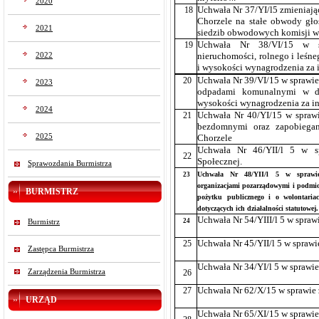
2020
18
Uchwała Nr 37/YI/l5 zmieniają
Chorzele na stałe obwody gło
2021
siedzib obwodowych komisji w
19
Uchwała Nr 38/VI/15 w s
2022
nieruchomości, rolnego i leśne
i wysokości wynagrodzenia za 
20
Uchwała Nr 39/VI/15 w sprawie
2023
odpadami komunalnymi w dro
wysokości wynagrodzenia za in
2024
21
Uchwała Nr 40/YI/15 w sprawi
bezdomnymi oraz zapobiegan
2025
Chorzele
Uchwała Nr 46/YII/l 5 w s
22
Społecznej.
Sprawozdania Burmistrza
Uchwała Nr 48/YII/l 5 w sprawie 
23
organizacjami pozarządowymi i podmiot
BURMISTRZ
pożytku publicznego i o wolontaria
dotyczących ich działalności statutowej.
Uchwała Nr 54/YIII/l 5 w spraw
24
Burmistrz
25
Uchwała Nr 45/YII/l 5 w spraw
Zastępca Burmistrza
Uchwała Nr 34/YI/l 5 w sprawi
Zarządzenia Burmistrza
26
27
Uchwała Nr 62/X/15 w sprawie 
URZĄD
Uchwała Nr 65/XI/15 w sprawie