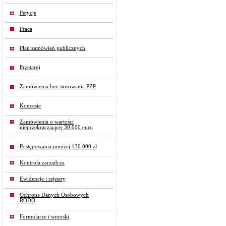
Petycje
Praca
Plan zamówień publicznych
Przetargi
Zamówienia bez stosowania PZP
Koncesje
Zamówienia o wartości
nieprzekraczającej 30.000 euro
Postępowania poniżej 130 000 zł
Kontrola zarządcza
Ewidencje i rejestry
Ochrona Danych Osobowych
RODO
Formularze i wnioski