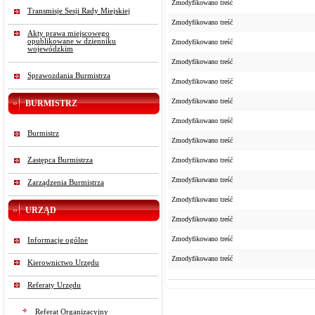
Zmodyfikowano treść
Transmisje Sesji Rady Miejskiej
Zmodyfikowano treść
Akty prawa miejscowego
opublikowane w dzienniku
Zmodyfikowano treść
wojewódzkim
Zmodyfikowano treść
Sprawozdania Burmistrza
Zmodyfikowano treść
Zmodyfikowano treść
BURMISTRZ
Zmodyfikowano treść
Burmistrz
Zmodyfikowano treść
Zastępca Burmistrza
Zmodyfikowano treść
Zmodyfikowano treść
Zarządzenia Burmistrza
Zmodyfikowano treść
URZĄD
Zmodyfikowano treść
Zmodyfikowano treść
Informacje ogólne
Zmodyfikowano treść
Kierownictwo Urzędu
Referaty Urzędu
Referat Organizacyjny