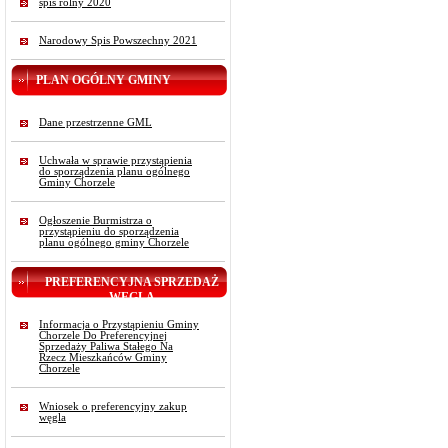
spis rolny 2020
Narodowy Spis Powszechny 2021
PLAN OGÓLNY GMINY
Dane przestrzenne GML
Uchwała w sprawie przystąpienia
do sporządzenia planu ogólnego
Gminy Chorzele
Ogłoszenie Burmistrza o
przystąpieniu do sporządzenia
planu ogólnego gminy Chorzele
PREFERENCYJNA SPRZEDAŻ
WĘGLA
Informacja o Przystąpieniu Gminy
Chorzele Do Preferencyjnej
Sprzedaży Paliwa Stałego Na
Rzecz Mieszkańców Gminy
Chorzele
Wniosek o preferencyjny zakup
węgla