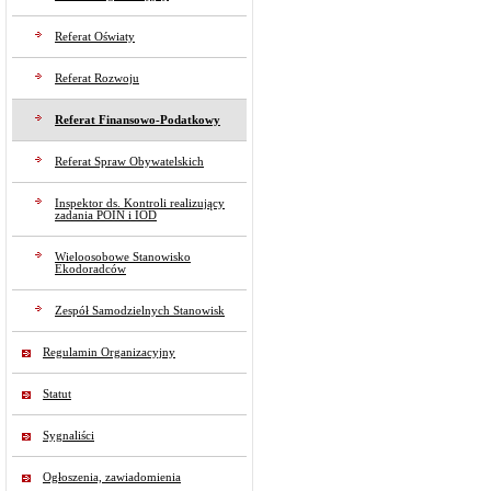
Referat Oświaty
Referat Rozwoju
Referat Finansowo-Podatkowy
Referat Spraw Obywatelskich
Inspektor ds. Kontroli realizujący
zadania POIN i IOD
Wieloosobowe Stanowisko
Ekodoradców
Zespół Samodzielnych Stanowisk
Regulamin Organizacyjny
Statut
Sygnaliści
Ogłoszenia, zawiadomienia