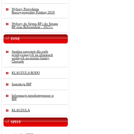
Wybory Prezydenta
Rzeczypospolitej Polskiej 2020
Wybory do Sejmu RP i do Senatu
RP oraz Referendum - 2023 r.
INNE
Analiza zagrożeń dla osób
przebywających na obszarach
wodnych na terenie Gminy
Chorzele
KLAUZULA RODO
Instrukcja BIP
Informacje nieudostępnione w
BIP
KLAUZULA
SPISY