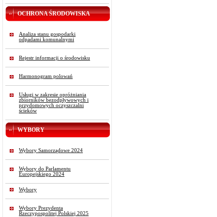
OCHRONA ŚRODOWISKA
Analiza stanu gospodarki
odpadami komunalnymi
Rejestr informacji o środowisku
Harmonogram polowań
Usługi w zakresie opróżniania
zbiorników bezodpływowych i
przydomowych oczyszczalni
ścieków
WYBORY
Wybory Samorządowe 2024
Wybory do Parlamentu
Europejskiego 2024
Wybory
Wybory Prezydenta
Rzeczypospolitej Polskiej 2025