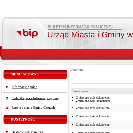
Urząd Miasta i Gminy 
Jesteś tutaj:
MENU GŁÓWNE
Informacje ogólne
Nazwa operacji
Zmieniono treść dokumentu
Rada Miejska - Informacje ogólne
Zmieniono tytuł dokumentu
Raport o stanie Gminy Chorzele
Zmieniono treść dokumentu
Zmieniono treść dokumentu
DOSTĘPNOŚĆ
Zmieniono treść dokumentu
Deklaracja dostępności
Zmieniono treść dokumentu