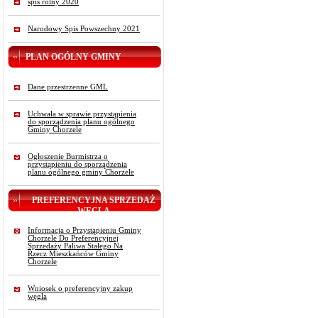
spis rolny 2020
Narodowy Spis Powszechny 2021
PLAN OGÓLNY GMINY
Dane przestrzenne GML
Uchwała w sprawie przystąpienia
do sporządzenia planu ogólnego
Gminy Chorzele
Ogłoszenie Burmistrza o
przystąpieniu do sporządzenia
planu ogólnego gminy Chorzele
PREFERENCYJNA SPRZEDAŻ
WĘGLA
Informacja o Przystąpieniu Gminy
Chorzele Do Preferencyjnej
Sprzedaży Paliwa Stałego Na
Rzecz Mieszkańców Gminy
Chorzele
Wniosek o preferencyjny zakup
węgla