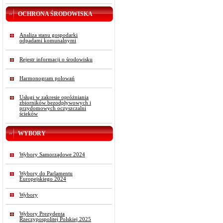
OCHRONA ŚRODOWISKA
Analiza stanu gospodarki
odpadami komunalnymi
Rejestr informacji o środowisku
Harmonogram polowań
Usługi w zakresie opróżniania
zbiorników bezodpływowych i
przydomowych oczyszczalni
ścieków
WYBORY
Wybory Samorządowe 2024
Wybory do Parlamentu
Europejskiego 2024
Wybory
Wybory Prezydenta
Rzeczypospolitej Polskiej 2025