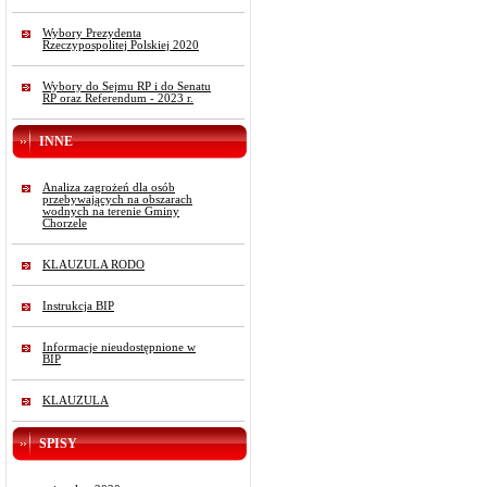
Wybory Prezydenta
Rzeczypospolitej Polskiej 2020
Wybory do Sejmu RP i do Senatu
RP oraz Referendum - 2023 r.
INNE
Analiza zagrożeń dla osób
przebywających na obszarach
wodnych na terenie Gminy
Chorzele
KLAUZULA RODO
Instrukcja BIP
Informacje nieudostępnione w
BIP
KLAUZULA
SPISY