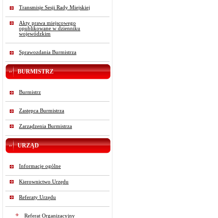
Transmisje Sesji Rady Miejskiej
Akty prawa miejscowego
opublikowane w dzienniku
wojewódzkim
Sprawozdania Burmistrza
BURMISTRZ
Burmistrz
Zastępca Burmistrza
Zarządzenia Burmistrza
URZĄD
Informacje ogólne
Kierownictwo Urzędu
Referaty Urzędu
Referat Organizacyjny