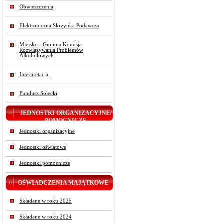
Obwieszczenia
Elektroniczna Skrzynka Podawcza
Miejsko - Gminna Komisja
Rozwiązywania Problemów
Alkoholowych
Interpretacja
Fundusz Sołecki
JEDNOSTKI ORGANIZACYJNE/
POMOCNICZE
Jednostki organizacyjne
Jednostki oświatowe
Jednostki pomocnicze
OŚWIADCZENIA MAJĄTKOWE
Składane w roku 2025
Składane w roku 2024