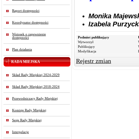
Raport dostępności
Monika Majews
​Izabela Purzyc
Koordynator dostępności
Wniosek o zapewnienie
Podmiot publikujący
dostępności
Wytworzył
Publikujący
Plan działania
Modyfikacja
Rejestr zmian
RADA MIEJSKA
Skład Rady Miejskiej 2024-2029
Skład Rady Miejskiej 2018-2024
Przewodniczący Rady Miejskiej
Komisje Rady Miejskiej
Sesje Rady Miejskiej
Interpelacje