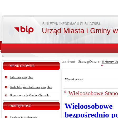
Urząd Miasta i Gminy 
Strona główna
Referaty U
Jesteś tutaj:
MENU GŁÓWNE
Od:
Do:
Informacje ogólne
Szukaj
Wyszukiwarka
Rada Miejska - Informacje ogólne
Wieloosobowe Stan
Raport o stanie Gminy Chorzele
Wieloosobow
DOSTĘPNOŚĆ
bezpośrednio p
Deklaracja dostępności