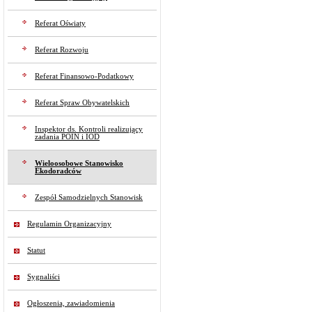
Referat Oświaty
Referat Rozwoju
Referat Finansowo-Podatkowy
Referat Spraw Obywatelskich
Inspektor ds. Kontroli realizujący
zadania POIN i IOD
Wieloosobowe Stanowisko
Ekodoradców
Zespół Samodzielnych Stanowisk
Regulamin Organizacyjny
Statut
Sygnaliści
Ogłoszenia, zawiadomienia