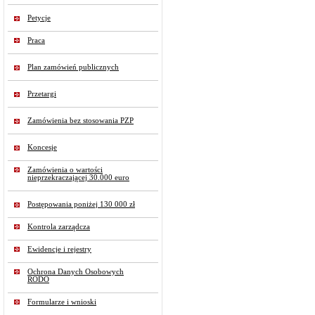
Petycje
Praca
Plan zamówień publicznych
Przetargi
Zamówienia bez stosowania PZP
Koncesje
Zamówienia o wartości
nieprzekraczającej 30.000 euro
Postępowania poniżej 130 000 zł
Kontrola zarządcza
Ewidencje i rejestry
Ochrona Danych Osobowych
RODO
Formularze i wnioski