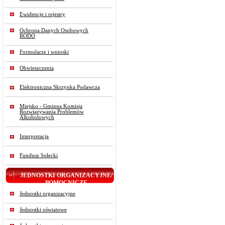
Ewidencje i rejestry
Ochrona Danych Osobowych
RODO
Formularze i wnioski
Obwieszczenia
Elektroniczna Skrzynka Podawcza
Miejsko - Gminna Komisja
Rozwiązywania Problemów
Alkoholowych
Interpretacja
Fundusz Sołecki
JEDNOSTKI ORGANIZACYJNE/
POMOCNICZE
Jednostki organizacyjne
Jednostki oświatowe