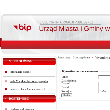
Urząd Miasta i Gminy 
Strona główna
Wyszukiwa
Jesteś tutaj:
MENU GŁÓWNE
Wyszukiwarka zaawansowana
Informacje ogólne
Tekst:
Data dodania:
Rada Miejska - Informacje ogólne
Data od:
Data do:
Raport o stanie Gminy Chorzele
Szukaj w:
DOSTĘPNOŚĆ
Deklaracja dostępności