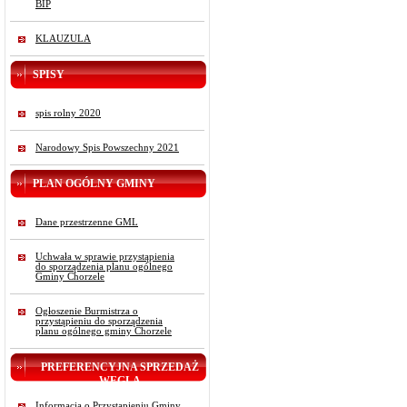
BIP
KLAUZULA
SPISY
spis rolny 2020
Narodowy Spis Powszechny 2021
PLAN OGÓLNY GMINY
Dane przestrzenne GML
Uchwała w sprawie przystąpienia
do sporządzenia planu ogólnego
Gminy Chorzele
Ogłoszenie Burmistrza o
przystąpieniu do sporządzenia
planu ogólnego gminy Chorzele
PREFERENCYJNA SPRZEDAŻ
WĘGLA
Informacja o Przystąpieniu Gminy