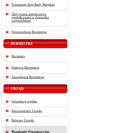
Transmisje Sesji Rady Miejskiej
Akty prawa miejscowego
opublikowane w dzienniku
wojewódzkim
Sprawozdania Burmistrza
BURMISTRZ
Burmistrz
Zastępca Burmistrza
Zarządzenia Burmistrza
URZĄD
Informacje ogólne
Kierownictwo Urzędu
Referaty Urzędu
Regulamin Organizacyjny