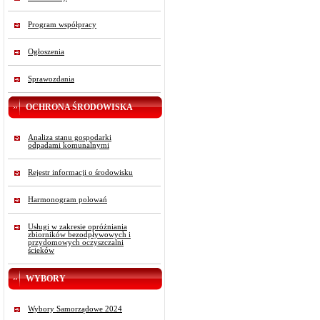
Program współpracy
Ogłoszenia
Sprawozdania
OCHRONA ŚRODOWISKA
Analiza stanu gospodarki
odpadami komunalnymi
Rejestr informacji o środowisku
Harmonogram polowań
Usługi w zakresie opróżniania
zbiorników bezodpływowych i
przydomowych oczyszczalni
ścieków
WYBORY
Wybory Samorządowe 2024