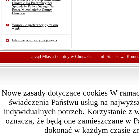
Chorzele Do Preferencyjnej
Sprzedaży Paliwa Stałego Na
Rzecz Mieszkańców Gminy
Chorzele
Wniosek o preferencyjny zakup
węgla
Informacja o dystrybucji węgla
Urząd Miasta i Gminy w Chorzelach
ul. Stanisława Komos
Nowe zasady dotyczące cookies W ramach 
świadczenia Państwu usług na najwyż
indywidualnych potrzeb. Korzystanie z 
oznacza, że będą one zamieszczane w 
dokonać w każdym czasie zm