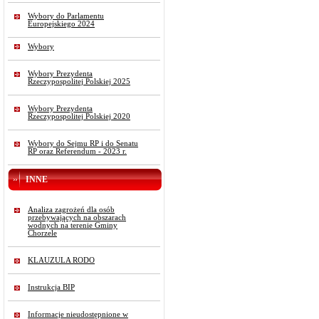
Wybory do Parlamentu
Europejskiego 2024
Wybory
Wybory Prezydenta
Rzeczypospolitej Polskiej 2025
Wybory Prezydenta
Rzeczypospolitej Polskiej 2020
Wybory do Sejmu RP i do Senatu
RP oraz Referendum - 2023 r.
INNE
Analiza zagrożeń dla osób
przebywających na obszarach
wodnych na terenie Gminy
Chorzele
KLAUZULA RODO
Instrukcja BIP
Informacje nieudostępnione w