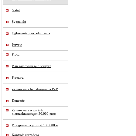
Statut
Sygnaliści
Ogłoszenia, zawiadomienia
Petycje
Praca
Plan zamówień publicznych
Przetargi
Zamówienia bez stosowania PZP
Koncesje
Zamówienia o wartości
nieprzekraczającej 30.000 euro
Postępowania poniżej 130 000 zł
Kontrola zarządcza