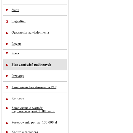
Statut
Sygnaliści
Ogłoszenia, zawiadomienia
Petycje
Praca
Plan zamówień publicznych
Przetargi
Zamówienia bez stosowania PZP
Koncesje
Zamówienia o wartości
nieprzekraczającej 30.000 euro
Postępowania poniżej 130 000 zł
Kontrola zarządcza