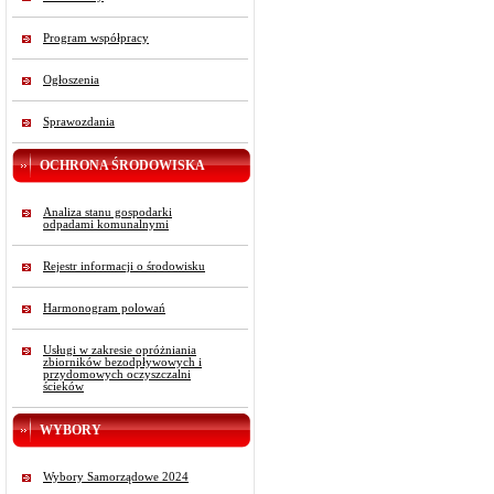
Program współpracy
Ogłoszenia
Sprawozdania
OCHRONA ŚRODOWISKA
Analiza stanu gospodarki
odpadami komunalnymi
Rejestr informacji o środowisku
Harmonogram polowań
Usługi w zakresie opróżniania
zbiorników bezodpływowych i
przydomowych oczyszczalni
ścieków
WYBORY
Wybory Samorządowe 2024