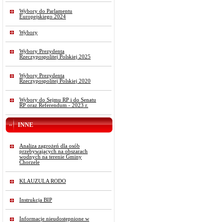
Wybory do Parlamentu
Europejskiego 2024
Wybory
Wybory Prezydenta
Rzeczypospolitej Polskiej 2025
Wybory Prezydenta
Rzeczypospolitej Polskiej 2020
Wybory do Sejmu RP i do Senatu
RP oraz Referendum - 2023 r.
INNE
Analiza zagrożeń dla osób
przebywających na obszarach
wodnych na terenie Gminy
Chorzele
KLAUZULA RODO
Instrukcja BIP
Informacje nieudostępnione w