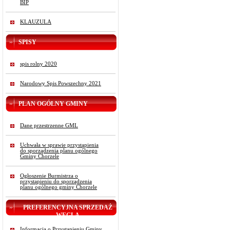
BIP
KLAUZULA
SPISY
spis rolny 2020
Narodowy Spis Powszechny 2021
PLAN OGÓLNY GMINY
Dane przestrzenne GML
Uchwała w sprawie przystąpienia
do sporządzenia planu ogólnego
Gminy Chorzele
Ogłoszenie Burmistrza o
przystąpieniu do sporządzenia
planu ogólnego gminy Chorzele
PREFERENCYJNA SPRZEDAŻ
WĘGLA
Informacja o Przystąpieniu Gminy