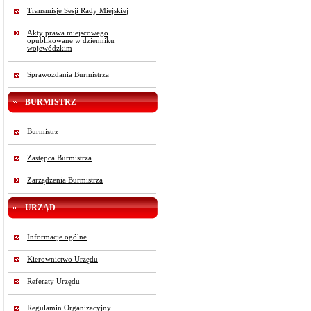
Transmisje Sesji Rady Miejskiej
Akty prawa miejscowego
opublikowane w dzienniku
wojewódzkim
Sprawozdania Burmistrza
BURMISTRZ
Burmistrz
Zastępca Burmistrza
Zarządzenia Burmistrza
URZĄD
Informacje ogólne
Kierownictwo Urzędu
Referaty Urzędu
Regulamin Organizacyjny