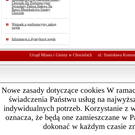
Chorzele Do Preferencyjnej
Sprzedaży Paliwa Stałego Na
Rzecz Mieszkańców Gminy
Chorzele
Wniosek o preferencyjny zakup
węgla
Informacja o dystrybucji węgla
Urząd Miasta i Gminy w Chorzelach
ul. Stanisława Komos
Nowe zasady dotyczące cookies W ramach 
świadczenia Państwu usług na najwyż
indywidualnych potrzeb. Korzystanie z 
oznacza, że będą one zamieszczane w 
dokonać w każdym czasie zm