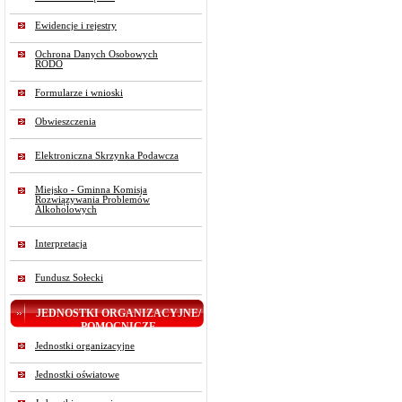
Ewidencje i rejestry
Ochrona Danych Osobowych
RODO
Formularze i wnioski
Obwieszczenia
Elektroniczna Skrzynka Podawcza
Miejsko - Gminna Komisja
Rozwiązywania Problemów
Alkoholowych
Interpretacja
Fundusz Sołecki
JEDNOSTKI ORGANIZACYJNE/
POMOCNICZE
Jednostki organizacyjne
Jednostki oświatowe