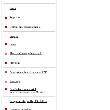
Statut
Sygnaliści
Ogłoszenia, zawiadomienia
Petycje
Praca
Plan zamówień publicznych
Przetargi
Zamówienia bez stosowania PZP
Koncesje
Zamówienia o wartości
nieprzekraczającej 30.000 euro
Postępowania poniżej 130 000 zł
Kontrola zarządcza