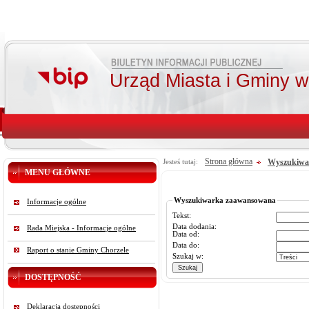
Urząd Miasta i Gminy 
Strona główna
Wyszukiwa
Jesteś tutaj:
MENU GŁÓWNE
Wyszukiwarka zaawansowana
Informacje ogólne
Tekst:
Data dodania:
Rada Miejska - Informacje ogólne
Data od:
Data do:
Raport o stanie Gminy Chorzele
Szukaj w:
DOSTĘPNOŚĆ
Deklaracja dostępności