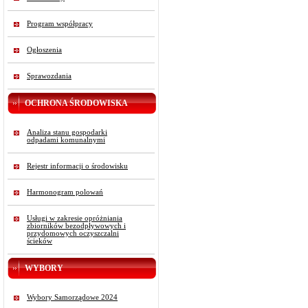
Program współpracy
Ogłoszenia
Sprawozdania
OCHRONA ŚRODOWISKA
Analiza stanu gospodarki
odpadami komunalnymi
Rejestr informacji o środowisku
Harmonogram polowań
Usługi w zakresie opróżniania
zbiorników bezodpływowych i
przydomowych oczyszczalni
ścieków
WYBORY
Wybory Samorządowe 2024