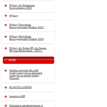
Wybory do Parlamentu
Europejskiego 2024
Wybory
Wybory Prezydenta
Rzeczypospolitej Polskiej 2025
Wybory Prezydenta
Rzeczypospolitej Polskiej 2020
Wybory do Sejmu RP i do Senatu
RP oraz Referendum - 2023 r.
INNE
Analiza zagrożeń dla osób
przebywających na obszarach
wodnych na terenie Gminy
Chorzele
KLAUZULA RODO
Instrukcja BIP
Informacje nieudostępnione w