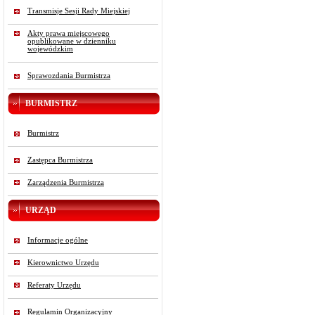
Transmisje Sesji Rady Miejskiej
Akty prawa miejscowego
opublikowane w dzienniku
wojewódzkim
Sprawozdania Burmistrza
BURMISTRZ
Burmistrz
Zastępca Burmistrza
Zarządzenia Burmistrza
URZĄD
Informacje ogólne
Kierownictwo Urzędu
Referaty Urzędu
Regulamin Organizacyjny