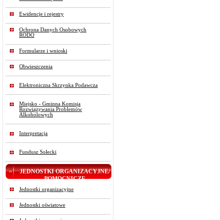
Ewidencje i rejestry
Ochrona Danych Osobowych
RODO
Formularze i wnioski
Obwieszczenia
Elektroniczna Skrzynka Podawcza
Miejsko - Gminna Komisja
Rozwiązywania Problemów
Alkoholowych
Interpretacja
Fundusz Sołecki
JEDNOSTKI ORGANIZACYJNE/
POMOCNICZE
Jednostki organizacyjne
Jednostki oświatowe