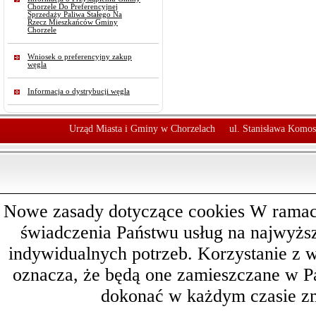
Chorzele Do Preferencyjnej
Sprzedaży Paliwa Stałego Na
Rzecz Mieszkańców Gminy
Chorzele
Wniosek o preferencyjny zakup
węgla
Informacja o dystrybucji węgla
Urząd Miasta i Gminy w Chorzelach
ul. Stanisława Komos
Nowe zasady dotyczące cookies W ramach 
świadczenia Państwu usług na najwyż
indywidualnych potrzeb. Korzystanie z 
oznacza, że będą one zamieszczane w 
dokonać w każdym czasie zm