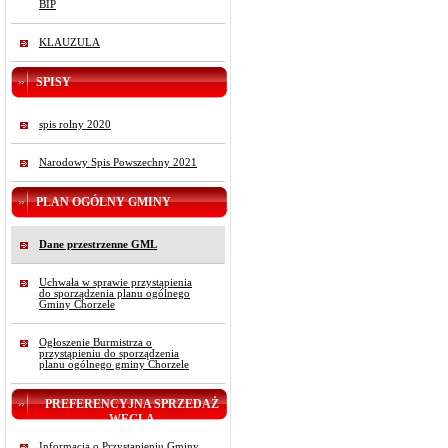
BIP
KLAUZULA
SPISY
spis rolny 2020
Narodowy Spis Powszechny 2021
PLAN OGÓLNY GMINY
Dane przestrzenne GML
Uchwała w sprawie przystąpienia
do sporządzenia planu ogólnego
Gminy Chorzele
Ogłoszenie Burmistrza o
przystąpieniu do sporządzenia
planu ogólnego gminy Chorzele
PREFERENCYJNA SPRZEDAŻ
WĘGLA
Informacja o Przystąpieniu Gminy