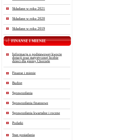
Składane w roku 2021
Składane w roku 2020
Składane w roku 2019
FINANSE I MIENIE
Informacja o podstawowej kwocie
dotacji oraz statystycznej liczbie
dzieci dla gminy Chorzele
Finanse i mienie
Budżet
Sprawozdania
Sprawozdania finansowe
Sprawozdania kwartalne i roczne
Podatki
Stan posiadania