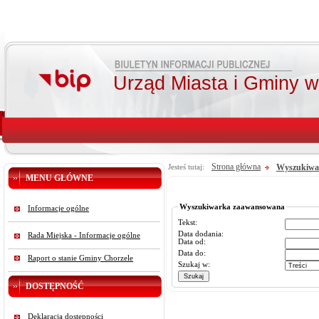
Urząd Miasta i Gminy 
Strona główna
Wyszukiwa
Jesteś tutaj:
MENU GŁÓWNE
Wyszukiwarka zaawansowana
Informacje ogólne
Tekst:
Data dodania:
Rada Miejska - Informacje ogólne
Data od:
Data do:
Raport o stanie Gminy Chorzele
Szukaj w:
DOSTĘPNOŚĆ
Deklaracja dostępności