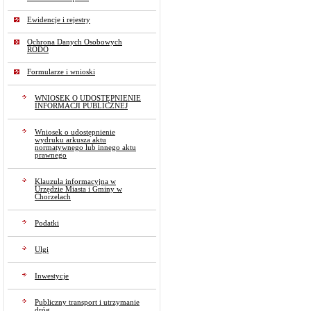
Ewidencje i rejestry
Ochrona Danych Osobowych
RODO
Formularze i wnioski
WNIOSEK O UDOSTĘPNIENIE
INFORMACJI PUBLICZNEJ
Wniosek o udostępnienie
wydruku arkusza aktu
normatywnego lub innego aktu
prawnego
Klauzula informacyjna w
Urzędzie Miasta i Gminy w
Chorzelach
Podatki
Ulgi
Inwestycje
Publiczny transport i utrzymanie
dróg