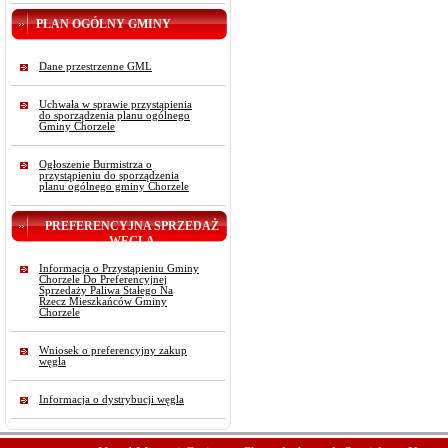
PLAN OGÓLNY GMINY
Dane przestrzenne GML
Uchwała w sprawie przystąpienia
do sporządzenia planu ogólnego
Gminy Chorzele
Ogłoszenie Burmistrza o
przystąpieniu do sporządzenia
planu ogólnego gminy Chorzele
PREFERENCYJNA SPRZEDAŻ
WĘGLA
Informacja o Przystąpieniu Gminy
Chorzele Do Preferencyjnej
Sprzedaży Paliwa Stałego Na
Rzecz Mieszkańców Gminy
Chorzele
Wniosek o preferencyjny zakup
węgla
Informacja o dystrybucji węgla