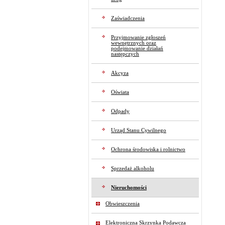
Zaświadczenia
Przyjmowanie zgłoszeń
wewnętrznych oraz
podejmowanie działań
następczych
Akcyza
Oświata
Odpady
Urząd Stanu Cywilnego
Ochrona środowiska i rolnictwo
Sprzedaż alkoholu
Nieruchomości
Obwieszczenia
Elektroniczna Skrzynka Podawcza