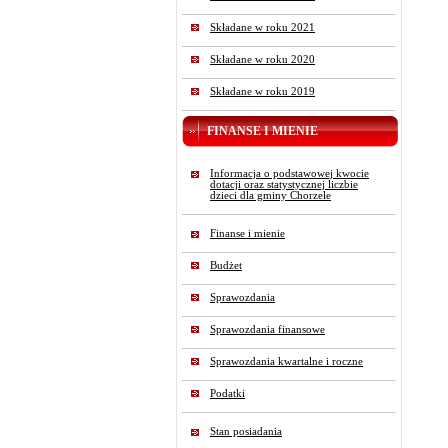
Składane w roku 2021
Składane w roku 2020
Składane w roku 2019
FINANSE I MIENIE
Informacja o podstawowej kwocie
dotacji oraz statystycznej liczbie
dzieci dla gminy Chorzele
Finanse i mienie
Budżet
Sprawozdania
Sprawozdania finansowe
Sprawozdania kwartalne i roczne
Podatki
Stan posiadania