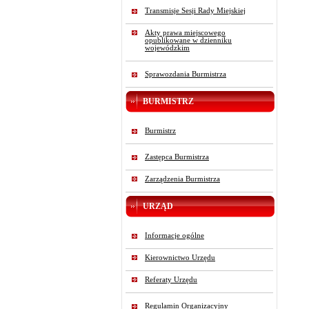
Transmisje Sesji Rady Miejskiej
Akty prawa miejscowego
opublikowane w dzienniku
wojewódzkim
Sprawozdania Burmistrza
BURMISTRZ
Burmistrz
Zastępca Burmistrza
Zarządzenia Burmistrza
URZĄD
Informacje ogólne
Kierownictwo Urzędu
Referaty Urzędu
Regulamin Organizacyjny