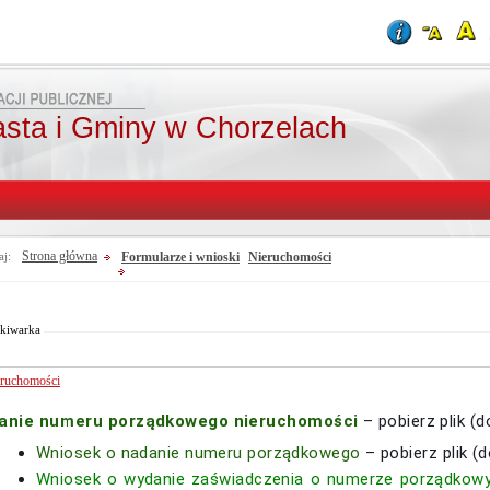
asta i Gminy w Chorzelach
Strona główna
Formularze i wnioski
Nieruchomości
aj:
Od:
Fraza:
Do:
Treści archiwalne
Szukaj
kiwarka
ruchomości
anie numeru porządkowego nieruchomości
– pobierz plik (
Wniosek o nadanie numeru porządkowego
– pobierz plik (
Wniosek o wydanie zaświadczenia o numerze porządkow