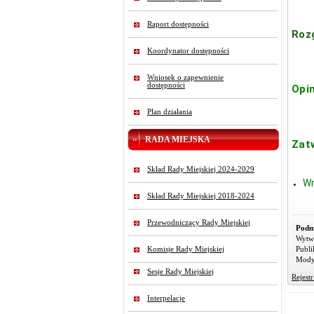
Raport dostępności
Roz
Koordynator dostępności
Wniosek o zapewnienie
dostępności
Opi
Plan działania
RADA MIEJSKA
Zat
Skład Rady Miejskiej 2024-2029
Wn
Skład Rady Miejskiej 2018-2024
Przewodniczący Rady Miejskiej
Podm
Wytw
Publi
Komisje Rady Miejskiej
Mody
Sesje Rady Miejskiej
Rejest
Interpelacje