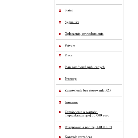
Statut
Sygnaliści
Ogłoszenia, zawiadomienia
Petycje
Praca
Plan zamówień publicznych
Przetargi
Zamówienia bez stosowania PZP
Koncesje
Zamówienia o wartości
nieprzekraczającej 30.000 euro
Postępowania poniżej 130 000 zł
Kontrola zarządcza