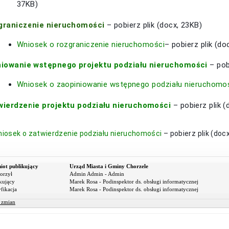
37KB)
graniczenie nieruchomości
– pobierz plik (docx, 23KB)
Wniosek o rozgraniczenie nieruchomości
– pobierz plik (do
niowanie wstępnego projektu podziału nieruchomości
– pob
Wniosek o zaopiniowanie wstępnego podziału nieruchomo
wierdzenie projektu podziału nieruchomości
– pobierz plik 
iosek o zatwierdzenie podziału nieruchomości
– pobierz plik (doc
iot publikujący
Urząd Miasta i Gminy Chorzele
orzył
Admin Admin - Admin
kujący
Marek Rosa - Podinspektor ds. obsługi informatycznej
fikacja
Marek Rosa - Podinspektor ds. obsługi informatycznej
r zmian