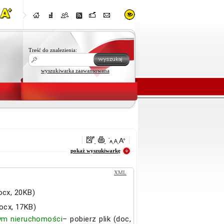
Treść do znalezienia:
wyszukiwarka zaawansowana
oraz
pokaż wyszukiwarkę
XML
docx, 20KB)
docx, 17KB)
ym nieruchomości
– pobierz plik (doc,