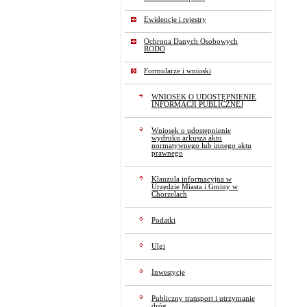
Ewidencje i rejestry
Ochrona Danych Osobowych
RODO
Formularze i wnioski
WNIOSEK O UDOSTĘPNIENIE
INFORMACJI PUBLICZNEJ
Wniosek o udostępnienie
wydruku arkusza aktu
normatywnego lub innego aktu
prawnego
Klauzula informacyjna w
Urzędzie Miasta i Gminy w
Chorzelach
Podatki
Ulgi
Inwestycje
Publiczny transport i utrzymanie
dróg