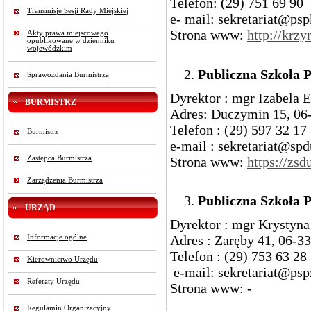
Telefon: (29) 751 69 90
Transmisje Sesji Rady Miejskiej
e- mail: sekretariat@ps
Strona www:
http://krzy
Akty prawa miejscowego
opublikowane w dzienniku
wojewódzkim
Publiczna Szkoła 
Sprawozdania Burmistrza
Dyrektor : mgr Izabela 
BURMISTRZ
Adres: Duczymin 15, 06
Telefon : (29) 597 32 17
Burmistrz
e-mail : sekretariat@sp
Strona www:
https://zs
Zastępca Burmistrza
Zarządzenia Burmistrza
Publiczna Szkoła 
URZĄD
Dyrektor : mgr Krystyn
Adres : Zaręby 41, 06-3
Informacje ogólne
Telefon : (29) 753 63 28
Kierownictwo Urzędu
e-mail: sekretariat@psp
Referaty Urzędu
Strona www: -
Regulamin Organizacyjny