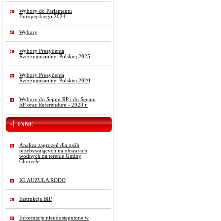
Wybory do Parlamentu
Europejskiego 2024
Wybory
Wybory Prezydenta
Rzeczypospolitej Polskiej 2025
Wybory Prezydenta
Rzeczypospolitej Polskiej 2020
Wybory do Sejmu RP i do Senatu
RP oraz Referendum - 2023 r.
INNE
Analiza zagrożeń dla osób
przebywających na obszarach
wodnych na terenie Gminy
Chorzele
KLAUZULA RODO
Instrukcja BIP
Informacje nieudostępnione w