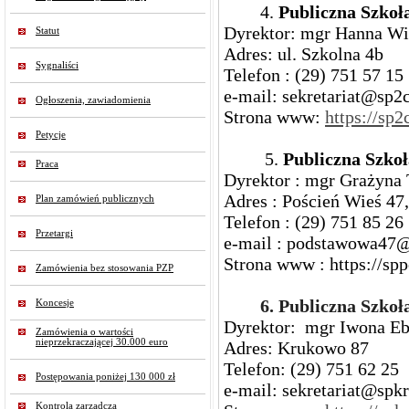
4.
Publiczna Szkoł
Dyrektor: mgr Hanna Wi
Statut
Adres: ul. Szkolna 4b
Sygnaliści
Telefon : (29) 751 57 1
e-mail: sekretariat@sp2c
Ogłoszenia, zawiadomienia
Strona www:
https://sp2
Petycje
5.
Publiczna Szko
Praca
Dyrektor : mgr Grażyna
Adres : Poścień Wieś 47,
Plan zamówień publicznych
Telefon : (29) 751 85 26
Przetargi
e-mail : podstawowa47
Strona www : https://sp
Zamówienia bez stosowania PZP
6. Publiczna Szkoła
Koncesje
Dyrektor: mgr Iwona Eb
Zamówienia o wartości
nieprzekraczającej 30.000 euro
Adres: Krukowo 87
Telefon: (29) 751 62 25
Postępowania poniżej 130 000 zł
e-mail: sekretariat@spk
Kontrola zarządcza