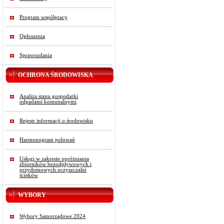
Program współpracy
Ogłoszenia
Sprawozdania
OCHRONA ŚRODOWISKA
Analiza stanu gospodarki
odpadami komunalnymi
Rejestr informacji o środowisku
Harmonogram polowań
Usługi w zakresie opróżniania
zbiorników bezodpływowych i
przydomowych oczyszczalni
ścieków
WYBORY
Wybory Samorządowe 2024