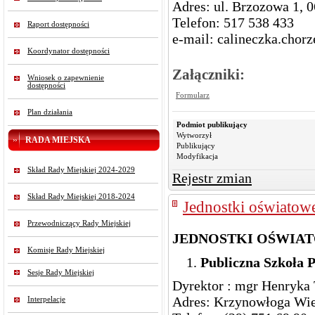
Adres: ul. Brzozowa 1, 
Telefon: 517 538 433
Raport dostępności
e-mail: calineczka.chor
Koordynator dostępności
Załączniki:
Wniosek o zapewnienie
dostępności
Formularz
Plan działania
Podmiot publikujący
Wytworzył
RADA MIEJSKA
Publikujący
Modyfikacja
Skład Rady Miejskiej 2024-2029
Rejestr zmian
Skład Rady Miejskiej 2018-2024
Jednostki oświatow
Przewodniczący Rady Miejskiej
JEDNOSTKI OŚWIA
Komisje Rady Miejskiej
Publiczna Szkoła
Sesje Rady Miejskiej
Dyrektor : mgr Henryk
Adres: Krzynowłoga Wie
Interpelacje