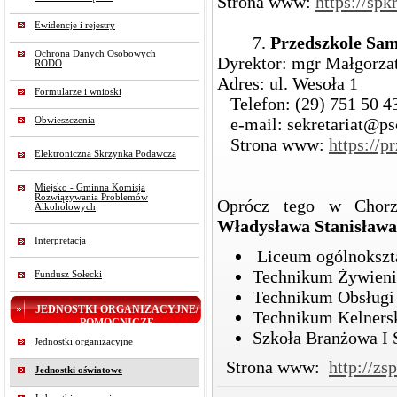
Strona www:
https://sp
Ewidencje i rejestry
7.
Przedszkole Sa
Ochrona Danych Osobowych
Dyrektor: mgr Małgorza
RODO
Adres: ul. Wesoła 1
Formularze i wnioski
Telefon: (29) 751 50 4
e-mail: sekretariat@psc
Obwieszczenia
Strona www:
https://p
Elektroniczna Skrzynka Podawcza
Miejsko - Gminna Komisja
Rozwiązywania Problemów
Oprócz tego w Chor
Alkoholowych
Władysława Stanisław
Interpretacja
Liceum ogólnokszta
Technikum Żywieni
Fundusz Sołecki
Technikum Obsługi 
JEDNOSTKI ORGANIZACYJNE/
Technikum Kelnersk
POMOCNICZE
Szkoła Branżowa I 
Jednostki organizacyjne
Strona www:
http://zs
Jednostki oświatowe