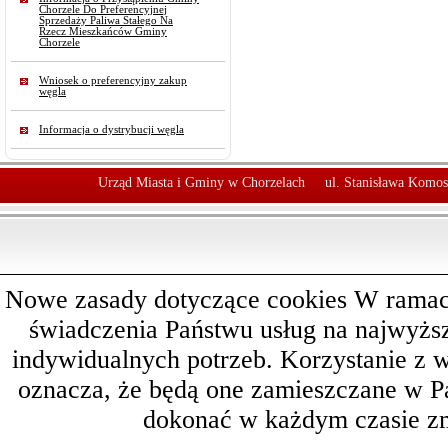
Chorzele Do Preferencyjnej
Sprzedaży Paliwa Stałego Na
Rzecz Mieszkańców Gminy
Chorzele
Wniosek o preferencyjny zakup
węgla
Informacja o dystrybucji węgla
Urząd Miasta i Gminy w Chorzelach
ul. Stanisława Komos
Nowe zasady dotyczące cookies W ramach 
świadczenia Państwu usług na najwyż
indywidualnych potrzeb. Korzystanie z 
oznacza, że będą one zamieszczane w 
dokonać w każdym czasie zm