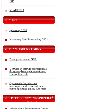
BIP
KLAUZULA
SPISY
spis rolny 2020
Narodowy Spis Powszechny 2021
PLAN OGÓLNY GMINY
Dane przestrzenne GML
Uchwała w sprawie przystąpienia
do sporządzenia planu ogólnego
Gminy Chorzele
Ogłoszenie Burmistrza o
przystąpieniu do sporządzenia
planu ogólnego gminy Chorzele
PREFERENCYJNA SPRZEDAŻ
WĘGLA
Informacja o Przystąpieniu Gminy