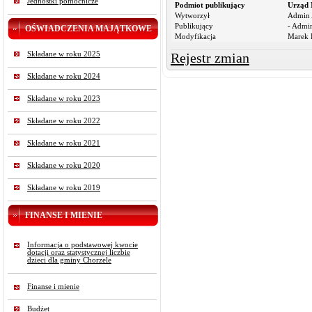
Jednostki pomocnicze
Podmiot publikujący
Urząd 
Wytworzył
Admin 
Publikujący
- Admin
OŚWIADCZENIA MAJĄTKOWE
Modyfikacja
Marek R
Składane w roku 2025
Rejestr zmian
Składane w roku 2024
Składane w roku 2023
Składane w roku 2022
Składane w roku 2021
Składane w roku 2020
Składane w roku 2019
FINANSE I MIENIE
Informacja o podstawowej kwocie
dotacji oraz statystycznej liczbie
dzieci dla gminy Chorzele
Finanse i mienie
Budżet