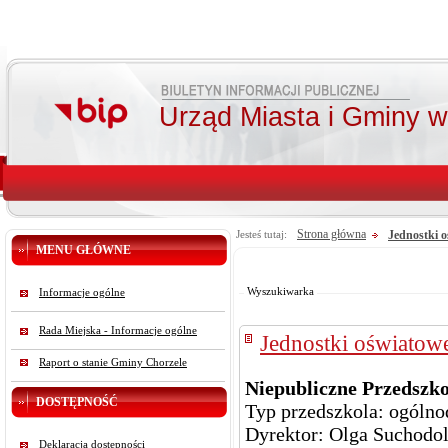
Urząd Miasta i Gminy 
Strona główna
Jednostki 
Jesteś tutaj:
MENU GŁÓWNE
Od:
Do:
Szukaj
Wyszukiwarka
Informacje ogólne
Rada Miejska - Informacje ogólne
Jednostki oświatowe
Raport o stanie Gminy Chorzele
Niepubliczne Przedszko
DOSTĘPNOŚĆ
Typ przedszkola: ogólno
Dyrektor: Olga Suchodo
Deklaracja dostępności