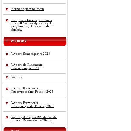
Harmonogram polowań
Usługi w zakresie opróżniania
zbiorników bezodpływowych i
przydomowych oczyszczalni
ścieków
WYBORY
Wybory Samorządowe 2024
Wybory do Parlamentu
Europejskiego 2024
Wybory
Wybory Prezydenta
Rzeczypospolitej Polskiej 2025
Wybory Prezydenta
Rzeczypospolitej Polskiej 2020
Wybory do Sejmu RP i do Senatu
RP oraz Referendum - 2023 r.