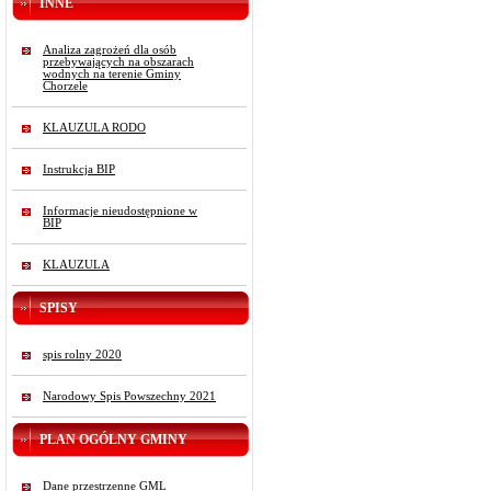
INNE
Analiza zagrożeń dla osób
przebywających na obszarach
wodnych na terenie Gminy
Chorzele
KLAUZULA RODO
Instrukcja BIP
Informacje nieudostępnione w
BIP
KLAUZULA
SPISY
spis rolny 2020
Narodowy Spis Powszechny 2021
PLAN OGÓLNY GMINY
Dane przestrzenne GML