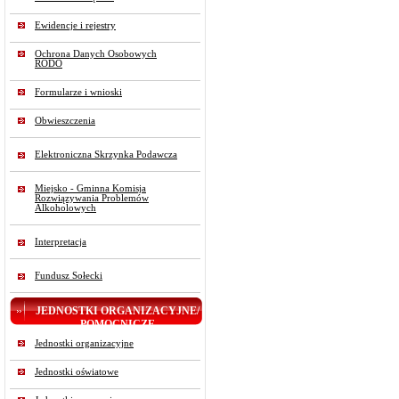
Ewidencje i rejestry
Ochrona Danych Osobowych
RODO
Formularze i wnioski
Obwieszczenia
Elektroniczna Skrzynka Podawcza
Miejsko - Gminna Komisja
Rozwiązywania Problemów
Alkoholowych
Interpretacja
Fundusz Sołecki
JEDNOSTKI ORGANIZACYJNE/
POMOCNICZE
Jednostki organizacyjne
Jednostki oświatowe