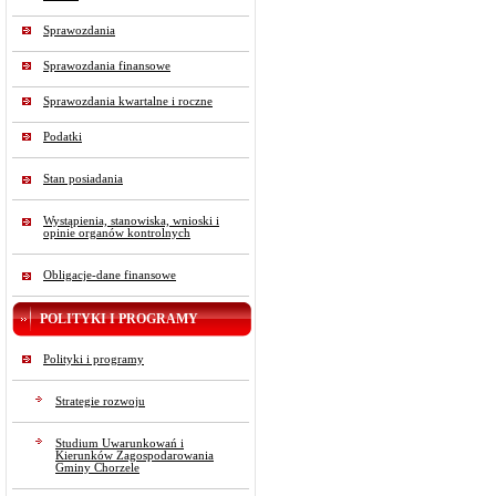
Sprawozdania
Sprawozdania finansowe
Sprawozdania kwartalne i roczne
Podatki
Stan posiadania
Wystąpienia, stanowiska, wnioski i
opinie organów kontrolnych
Obligacje-dane finansowe
POLITYKI I PROGRAMY
Polityki i programy
Strategie rozwoju
Studium Uwarunkowań i
Kierunków Zagospodarowania
Gminy Chorzele