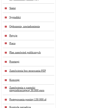
Statut
Sygnaliści
Ogłoszenia, zawiadomienia
Petycje
Praca
Plan zamówień publicznych
Przetargi
Zamówienia bez stosowania PZP
Koncesje
Zamówienia o wartości
nieprzekraczającej 30.000 euro
Postępowania poniżej 130 000 zł
Kontrola zarządcza