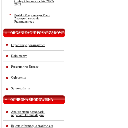
Gminy Chorzele na lata 2022-
2032
Projekt Miejscowego Planu
Zagospodarowania
Przestrzennego
ORGANIZACJE POZARZĄDOWE
Organizacje pozarządowe
Dokumenty
Program współpracy
Ogłoszenia
Sprawozdania
OCHRONA ŚRODOWISKA
Analiza stanu gospodarki
odpadami komunalnymi
Rejestr informacji o środowisku