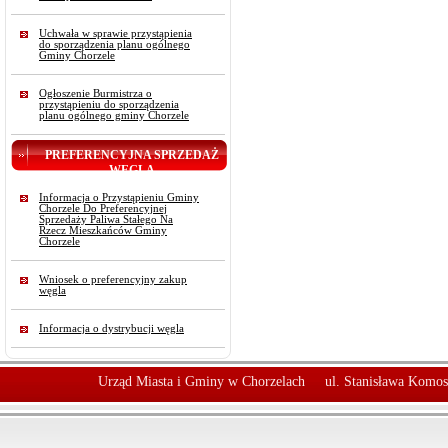
Uchwała w sprawie przystąpienia
do sporządzenia planu ogólnego
Gminy Chorzele
Ogłoszenie Burmistrza o
przystąpieniu do sporządzenia
planu ogólnego gminy Chorzele
PREFERENCYJNA SPRZEDAŻ
WĘGLA
Informacja o Przystąpieniu Gminy
Chorzele Do Preferencyjnej
Sprzedaży Paliwa Stałego Na
Rzecz Mieszkańców Gminy
Chorzele
Wniosek o preferencyjny zakup
węgla
Informacja o dystrybucji węgla
Urząd Miasta i Gminy w Chorzelach
ul. Stanisława Komos