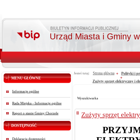
Urząd Miasta i Gminy 
Strona główna
Polityki i 
Jesteś tutaj:
MENU GŁÓWNE
Zużyty sprzęt elektryczny i e
Od:
Informacje ogólne
Do:
Szukaj
Wyszukiwarka
Rada Miejska - Informacje ogólne
Zużyty sprzęt elektr
Raport o stanie Gminy Chorzele
DOSTĘPNOŚĆ
PRZYJM
Deklaracja dostępności