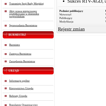
Sukces RTV-AGD,
Transmisje Sesji Rady Miejskiej
Podmiot publikujący
Akty prawa miejscowego
opublikowane w dzienniku
Wytworzył
wojewódzkim
Publikujący
Modyfikacja
Sprawozdania Burmistrza
Rejestr zmian
BURMISTRZ
Burmistrz
Zastępca Burmistrza
Zarządzenia Burmistrza
URZĄD
Informacje ogólne
Kierownictwo Urzędu
Referaty Urzędu
Regulamin Organizacyjny