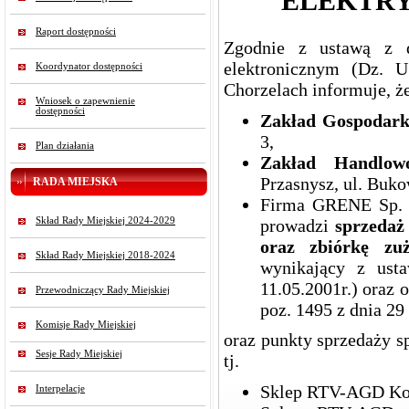
ELEKTRY
Raport dostępności
Zgodnie z ustawą z d
elektronicznym (Dz. 
Koordynator dostępności
Chorzelach informuje, ż
Wniosek o zapewnienie
dostępności
Zakład Gospodark
3,
Plan działania
Zakład Handlo
Przasnysz, ul. Buko
RADA MIEJSKA
Firma GRENE Sp. z
prowadzi
sprzedaż
Skład Rady Miejskiej 2024-2029
oraz zbiórkę zu
Skład Rady Miejskiej 2018-2024
wynikający z ust
11.05.2001r.) oraz 
Przewodniczący Rady Miejskiej
poz. 1495 z dnia 29 
Komisje Rady Miejskiej
oraz punkty sprzedaży sp
Sesje Rady Miejskiej
tj.
Sklep RTV-AGD Kopk
Interpelacje