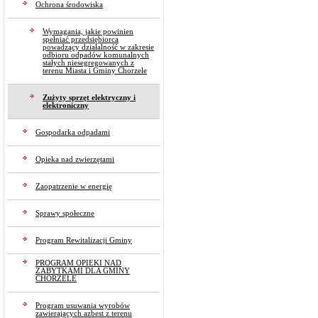
Ochrona środowiska
Wymagania, jakie powinien
spełniać przedsiębiorca
powadzący działalność w zakresie
odbioru odpadów komunalnych
stałych niesegregowanych z
terenu Miasta i Gminy Chorzele
Zużyty sprzęt elektryczny i
elektroniczny
Gospodarka odpadami
Opieka nad zwierzętami
Zaopatrzenie w energię
Sprawy społeczne
Program Rewitalizacji Gminy
PROGRAM OPIEKI NAD
ZABYTKAMI DLA GMINY
CHORZELE
Program usuwania wyrobów
zawierających azbest z terenu