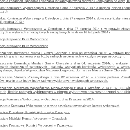
acje o zasadach i sposobie zgłaszania list kandydatów na radnych i kandydatów na wójta, 
kat Komisarza Wyborczego w Ostrołece z dnia 27 sierpnia 2014 r. o miejscu, dniach i god
czych
ikat Komisarza Wyborczego w Ostrołęce z dnia 27 sierpnia 2014 r. dotyczący liczby mi
31 grudnia 2013 r.
macja Komisarza Wyborczego w Ostrołęce z dnia 27 sierpnia 2014 r. w sprawie złasza
czych w wyborach smorządowych zarządzonych na dzień 16 listopada 2014 r
macja Krajowego Biura Wyborczego
macja Krajowego Biura Wyborczego
szczenie Burmistrza Miasta i Gminy Chorzele z dnia 04 września 2014r. w sprawie pod
nia ich granic i numerów oraz liczby radnych wybieranych w każdym okręgu wyborczym.
szczenie Burmistrza Miasta i Gminy Chorzele z dnia 04. września 2014r. o wykazie 
owych obwieszczeń wyborczych i plakatów wszystkich komitetów wyborczych w wybora
yskiego, Sejmiku Województwa Mazowieckiego oraz Burmistrza Miasta i Gminy Chorzele.
szczenie Starosty Przasnyskiego z dnia 02 września 2014r. w sprawie podziału Powiat
w i granic oraz liczby liczby radnych wybieranych w okręgach wyborczych.
w sprawie
szczenie Marszałka Województwa Mazowieckiego z dnia 1 września 2014 r.
cach, liczbie radnych wybieranych w okręgu wyborczym oraz wyznaczonej siedzib
acja Komisarza Wyborczego w Ostrołęce z dnia 15 września 2014r.
owienie Komisarza Wyborczego w sprawie powołania terytorialnych komisji wyborczych
acja o Powiatowej Komisji Wyborczej w Przasnyszu
acja o Miejskiej Komisji Wyborczej w Chorzelach
acja o Powiatowej Komisji Wyborczej w Przasnyszu