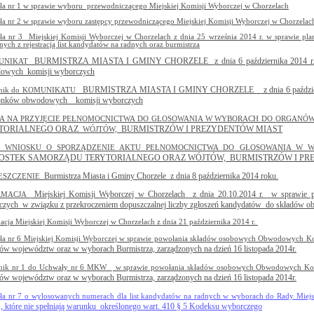
a nr 1 w sprawie wyboru przewodniczącego Miejskiej Komisji Wyborczej w Chorzelach
a nr 2 w sprawie wyboru zastępcy przewodniczącego Miejskiej Komisji Wyborczej w Chorzelac
a nr 3 Miejskiej Komisji Wyborczej w Chorzelach z dnia 25 września 2014 r. w sprawie pl
nych z rejestracją list kandydatów na radnych oraz burmistrza
BURMISTRZA MIASTA I GMINY CHORZELE
z dnia 6 października 2014 
UNIKAT
dowych
komisji wyborczych
BURMISTRZA MIASTA I GMINY CHORZELE
z dnia 6 paździ
znik do KOMUNIKATU
łonków obwodowych
komisji wyborczych
A NA PRZYJĘCIE PEŁNOMOCNICTWA DO GŁOSOWANIA W WYBORACH DO ORGANÓ
TORIALNEGO ORAZ
BURMISTRZÓW I PREZYDENTÓW MIAST
WÓJTÓW,
 WNIOSKU O SPORZĄDZENIE AKTU PEŁNOMOCNICTWA DO GŁOSOWANIA W
OSTEK SAMORZĄDU TERYTORIALNEGO ORAZ WÓJTÓW,
BURMISTRZÓW I PR
Burmistrza Miasta i Gminy Chorzele
z dnia 8 października 2014 roku.
ESZCZENIE
Miejskiej Komisji Wyborczej w Chorzelach
z dnia 20.10.2014 r.
w sprawie 
RMACJA
czych
w związku z przekroczeniem dopuszczalnej liczby zgłoszeń kandydatów
do składów o
acja Miejskiej Komisji Wyborczej w Chorzelach z dnia 21 października 2014 r.
a nr 6 Miejskiej Komisji Wyborczej w sprawie powołania składów osobowych Obwodowych K
ów województw oraz w wyborach Burmistrza, zarządzonych na dzień 16 listopada 2014r.
znik nr 1 do Uchwały nr 6 MKW
w sprawie powołania składów osobowych Obwodowych Kom
ów województw oraz w wyborach Burmistrza, zarządzonych na dzień 16 listopada 2014r.
a nr 7 o wylosowanych numerach dla list kandydatów na radnych w wyborach do Rady Miejs
., które nie spełniają warunku
określonego wart. 410 § 5 Kodeksu wyborczego