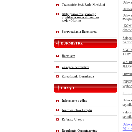
Uchwał
Transmisje Sesji Rady Miejskiej
Uchwał
Akty prawa miejscowego
Uchwał
opublikowane w dzienniku
związa
wojewódzkim
KOM
obwo
Sprawozdania Burmistrza
Załąc
na cz
BURMISTRZ
ZGOD
TERY
Burmistrz
WZÓR
JEDN
Zastępca Burmistrza
OBWI
Zarządzenia Burmistrza
INFO
wybor
URZĄD
Inform
Uchwał
Informacje ogólne
sejmik
Kierownictwo Urzędu
Załąc
sejmik
Referaty Urzędu
Uchwał
2014 r
Regulamin Organizacyjny