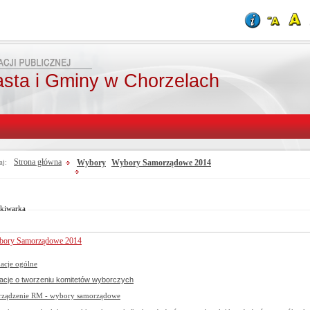
asta i Gminy w Chorzelach
Strona główna
Wybory
Wybory Samorządowe 2014
aj:
Od:
Fraza:
Do:
Treści archiwalne
Szukaj
kiwarka
bory Samorządowe 2014
acje ogólne
acje o tworzeniu komitetów wyborczych
rządzenie RM - wybory samorządowe