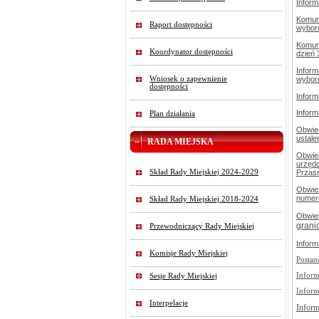
Inform
Komuni
Raport dostępności
wybor
Komun
Koordynator dostępności
dzień 
Infor
Wniosek o zapewnienie
wybor
dostępności
Infor
Infor
Plan działania
Obwie
ustale
RADA MIEJSKA
Obwie
urzęd
Skład Rady Miejskiej 2024-2029
Przasn
Obwie
numeró
Skład Rady Miejskiej 2018-2024
Obwie
grani
Przewodniczący Rady Miejskiej
Inform
Komisje Rady Miejskiej
Postan
Inform
Sesje Rady Miejskiej
Inform
Interpelacje
Inform