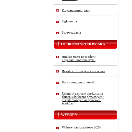
Program współpracy
Ogłoszenia
Sprawozdania
OCHRONA ŚRODOWISKA
Analiza stanu gospodarki
odpadami komunalnymi
Rejestr informacji o środowisku
Harmonogram polowań
Usługi w zakresie opróżniania
zbiorników bezodpływowych i
przydomowych oczyszczalni
ścieków
WYBORY
Wybory Samorządowe 2024