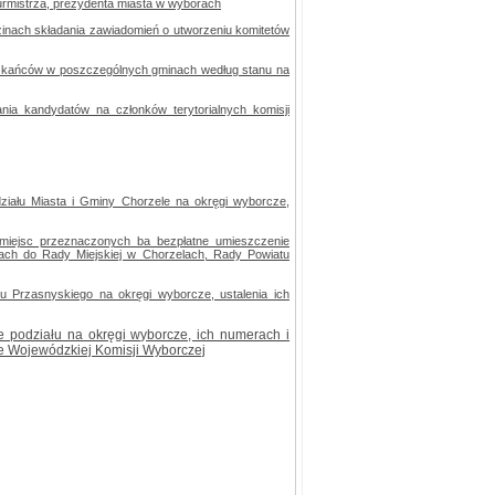
burmistrza, prezydenta miasta w wyborach
zinach składania zawiadomień o utworzeniu komitetów
eszkańców w poszczególnych gminach według stanu na
nia kandydatów na członków terytorialnych komisji
ziału Miasta i Gminy Chorzele na okręgi wyborcze,
miejsc przeznaczonych ba bezpłatne umieszczenie
ch do Rady Miejskiej w Chorzelach, Rady Powiatu
u Przasnyskiego na okręgi wyborcze, ustalenia ich
 podziału na okręgi wyborcze, ich numerach i
ie Wojewódzkiej Komisji Wyborczej