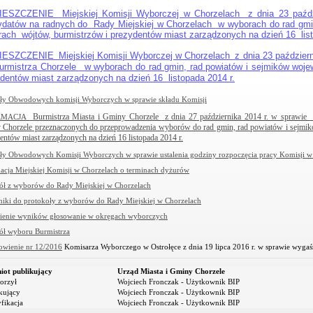
IESZCZENIE
Miejskiej Komisji Wyborczej w Chorzelach
z dnia 23 paźd
ydatów na radnych do
Rady Miejskiej w Chorzelach
w wyborach do rad gmi
ach wójtów, burmistrzów i prezydentów miast zarządzonych na dzień 16 list
IESZCZENIE
Miejskiej Komisji Wyborczej w Chorzelach
z dnia 23 paździer
urmistrza Chorzele
w wyborach do rad gmin, rad powiatów i sejmików woje
dentów miast zarządzonych na dzień 16 listopada 2014 r.
y Obwodowych komisji Wyborczych w sprawie składu Komisji
Burmistrza Miasta i Gminy Chorzele
z dnia 27 października 2014 r. w sprawie
RMACJA
Chorzele przeznaczonych do przeprowadzenia wyborów do rad gmin, rad powiatów i sejmi
entów miast zarządzonych na dzień 16 listopada 2014 r.
y Obwodowych Komisji Wyborczych w sprawie ustalenia godziny rozpoczęcia pracy Komisji w d
acja Miejskiej Komisji w Chorzelach o terminach dyżurów
ół z wyborów do Rady Miejskiej w Chorzelach
niki do protokoły z wyborów do Rady Miejskiej w Chorzelach
ienie wyników głosowanie w okręgach wyborczych
ół wyboru Burmistrza
owienie nr 12/2016
Komisarza Wyborczego w Ostrołęce z dnia 19 lipca 2016 r. w sprawie wyga
iot publikujący
Urząd Miasta i Gminy Chorzele
orzył
Wojciech Fronczak - Użytkownik BIP
kujący
Wojciech Fronczak - Użytkownik BIP
fikacja
Wojciech Fronczak - Użytkownik BIP