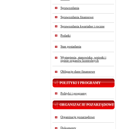
Sprawozdania
Sprawozdania finansowe
Sprawozdania kwartalne i roczne
Podatki
Stan posiadania
Wystąpienia, stanowiska, wnioski i
opinie organów kontrolnych
Obligacje-dane finansowe
POLITYKI I PROGRAMY
Polityki i programy
ORGANIZACJE POZARZĄDOWE
Organizacje pozarządowe
Dokumenty