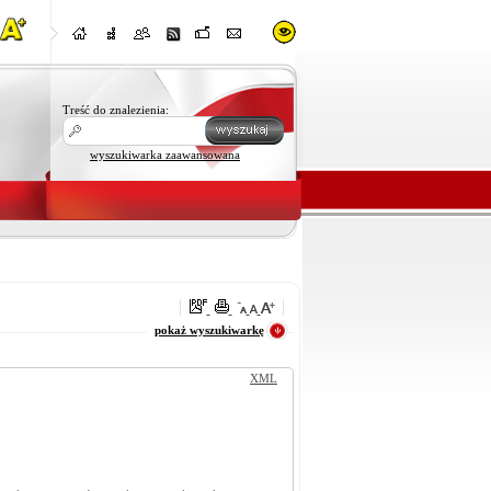
Treść do znalezienia:
wyszukiwarka zaawansowana
oraz
pokaż wyszukiwarkę
XML