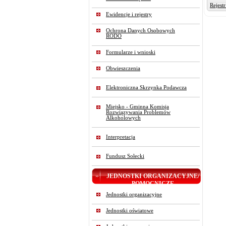
Rejest
Ewidencje i rejestry
Ochrona Danych Osobowych
RODO
Formularze i wnioski
Obwieszczenia
Elektroniczna Skrzynka Podawcza
Miejsko - Gminna Komisja
Rozwiązywania Problemów
Alkoholowych
Interpretacja
Fundusz Sołecki
JEDNOSTKI ORGANIZACYJNE/
POMOCNICZE
Jednostki organizacyjne
Jednostki oświatowe