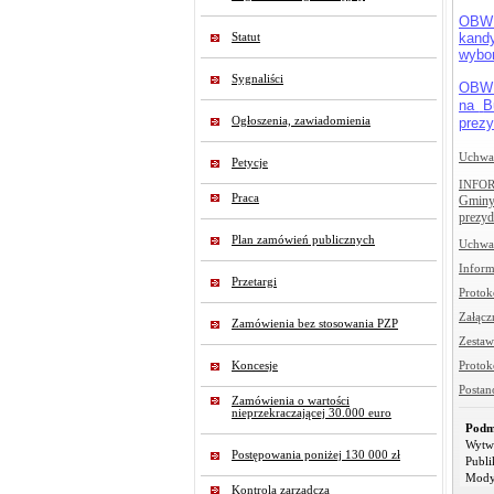
OBW
kand
Statut
wybor
Sygnaliści
OBW
na
B
Ogłoszenia, zawiadomienia
prezy
Uchwał
Petycje
INFO
Praca
Gminy 
prezyd
Plan zamówień publicznych
Uchwał
Inform
Przetargi
Protok
Załącz
Zamówienia bez stosowania PZP
Zestaw
Koncesje
Protok
Postan
Zamówienia o wartości
nieprzekraczającej 30.000 euro
Podm
Wytw
Postępowania poniżej 130 000 zł
Publi
Mody
Kontrola zarządcza