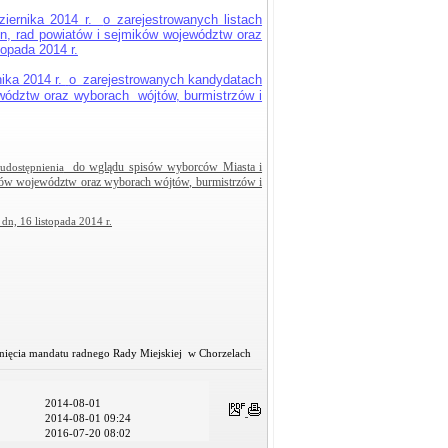
ziernika 2014 r.
o zarejestrowanych listach
n, rad powiatów i sejmików województw oraz
opada 2014 r.
nika 2014 r.
o
zarejestrowanych kandydatach
wództw oraz wyborach wójtów, burmistrzów i
do wglądu spisów wyborców Miasta i
udostępnienia
ków województw oraz wyborach wójtów, burmistrzów i
n, 16 listopada 2014 r.
śnięcia mandatu radnego Rady Miejskiej w Chorzelach
2014-08-01
2014-08-01 09:24
2016-07-20 08:02