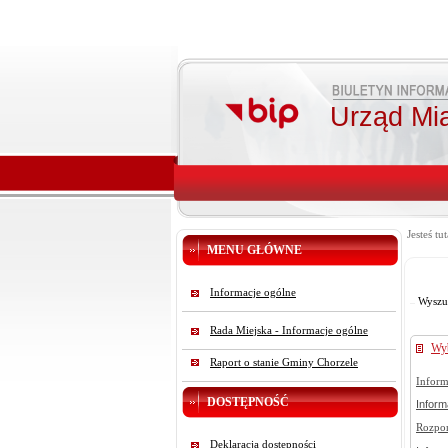
Urząd Mi
Jesteś tut
MENU GŁÓWNE
Informacje ogólne
Wyszu
Rada Miejska - Informacje ogólne
Wy
Raport o stanie Gminy Chorzele
Inform
DOSTĘPNOŚĆ
Inform
Rozpo
Deklaracja dostępności