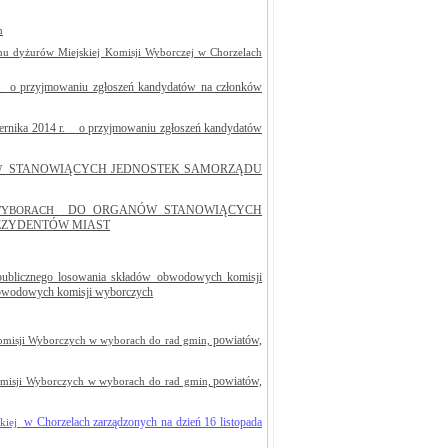
h
anu dyżurów Miejskiej Komisji Wyborczej w Chorzelach
r.
o przyjmowaniu zgłoszeń kandydatów na członków
ernika 2014 r.
o przyjmowaniu zgłoszeń kandydatów
STANOWIĄCYCH JEDNOSTEK SAMORZĄDU
W
DO ORGANÓW STANOWIĄCYCH
 WYBORACH
EZYDENTÓW MIAST
publicznego losowania składów obwodowych komisji
bwodowych komisji wyborczych
powiatów,
omisji Wyborczych w wyborach do rad gmin,
powiatów,
isji Wyborczych w wyborach do rad gmin,
w Chorzelach zarządzonych na dzień 16 listopada
kiej