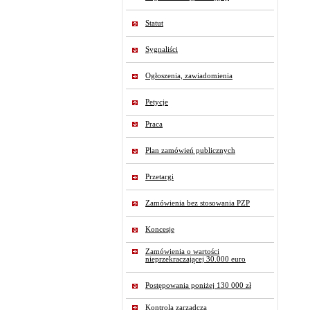
Statut
Sygnaliści
Ogłoszenia, zawiadomienia
Petycje
Praca
Plan zamówień publicznych
Przetargi
Zamówienia bez stosowania PZP
Koncesje
Zamówienia o wartości
nieprzekraczającej 30.000 euro
Postępowania poniżej 130 000 zł
Kontrola zarządcza