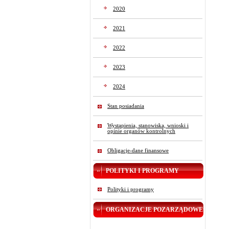
2020
2021
2022
2023
2024
Stan posiadania
Wystąpienia, stanowiska, wnioski i
opinie organów kontrolnych
Obligacje-dane finansowe
POLITYKI I PROGRAMY
Polityki i programy
ORGANIZACJE POZARZĄDOWE