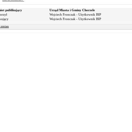
iot publikujący
Urząd Miasta i Gminy Chorzele
orzył
Wojciech Fronczak - Użytkownik BIP
kujący
Wojciech Fronczak - Użytkownik BIP
r zmian