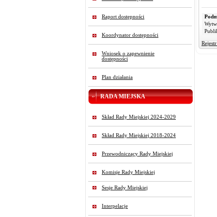
Raport dostępności
Podm
Wytw
Publi
Koordynator dostępności
Rejest
Wniosek o zapewnienie
dostępności
Plan działania
RADA MIEJSKA
Skład Rady Miejskiej 2024-2029
Skład Rady Miejskiej 2018-2024
Przewodniczący Rady Miejskiej
Komisje Rady Miejskiej
Sesje Rady Miejskiej
Interpelacje