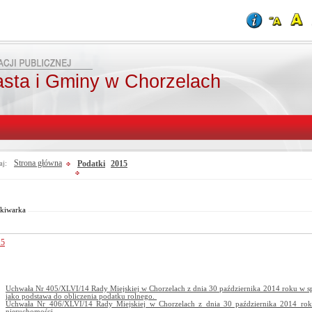
asta i Gminy w Chorzelach
Strona główna
Podatki
2015
aj:
Od:
Fraza:
Do:
Treści archiwalne
Szukaj
kiwarka
15
Uchwała Nr 405/XLVI/14 Rady Miejskiej w Chorzelach z dnia 30 października 2014 roku w sp
jako podstawa do obliczenia podatku rolnego.
Uchwała Nr 406/XLVI/14 Rady Miejskiej w Chorzelach z dnia 30 października 2014 rok
nieruchomości.