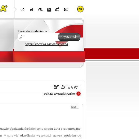
Treść do znalezienia:
wyszukiwarka zaawansowana
oraz
pokaż wyszukiwarkę
XML
rawie obniżenia średniej ceny skupu żyta przyjmowanej
u w sprawie określenia wysokości stawek podatku od