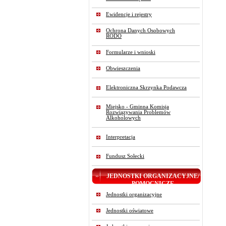
Ewidencje i rejestry
Ochrona Danych Osobowych
RODO
Formularze i wnioski
Obwieszczenia
Elektroniczna Skrzynka Podawcza
Miejsko - Gminna Komisja
Rozwiązywania Problemów
Alkoholowych
Interpretacja
Fundusz Sołecki
JEDNOSTKI ORGANIZACYJNE/
POMOCNICZE
Jednostki organizacyjne
Jednostki oświatowe