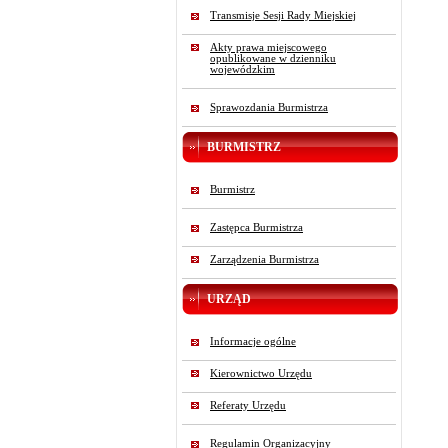
Transmisje Sesji Rady Miejskiej
Akty prawa miejscowego
opublikowane w dzienniku
wojewódzkim
Sprawozdania Burmistrza
BURMISTRZ
Burmistrz
Zastępca Burmistrza
Zarządzenia Burmistrza
URZĄD
Informacje ogólne
Kierownictwo Urzędu
Referaty Urzędu
Regulamin Organizacyjny