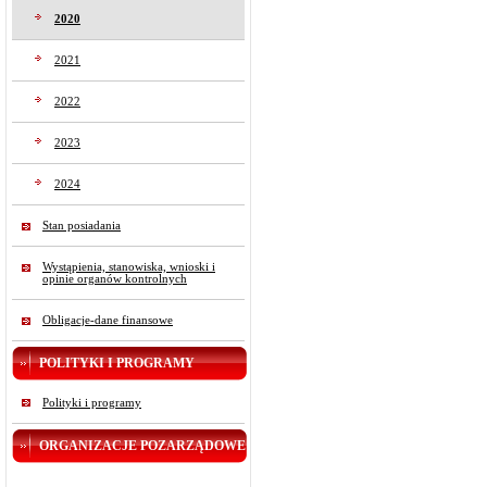
2020
2021
2022
2023
2024
Stan posiadania
Wystąpienia, stanowiska, wnioski i
opinie organów kontrolnych
Obligacje-dane finansowe
POLITYKI I PROGRAMY
Polityki i programy
ORGANIZACJE POZARZĄDOWE