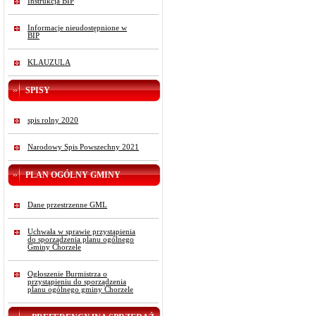
Instrukcja BIP
Informacje nieudostępnione w
BIP
KLAUZULA
SPISY
spis rolny 2020
Narodowy Spis Powszechny 2021
PLAN OGÓLNY GMINY
Dane przestrzenne GML
Uchwała w sprawie przystąpienia
do sporządzenia planu ogólnego
Gminy Chorzele
Ogłoszenie Burmistrza o
przystąpieniu do sporządzenia
planu ogólnego gminy Chorzele