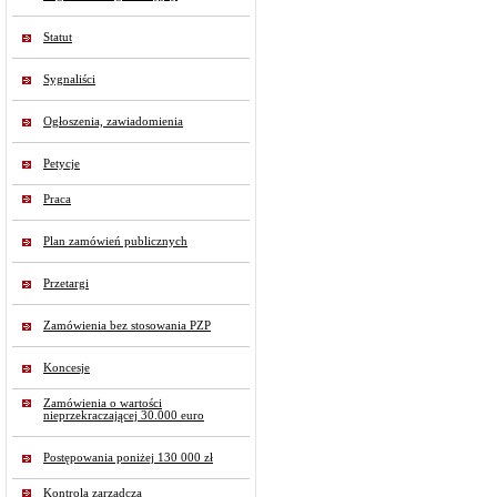
Statut
Sygnaliści
Ogłoszenia, zawiadomienia
Petycje
Praca
Plan zamówień publicznych
Przetargi
Zamówienia bez stosowania PZP
Koncesje
Zamówienia o wartości
nieprzekraczającej 30.000 euro
Postępowania poniżej 130 000 zł
Kontrola zarządcza