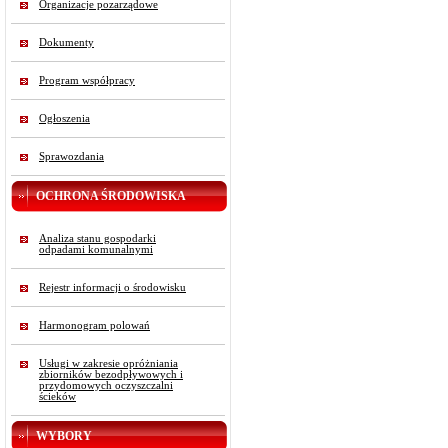
Organizacje pozarządowe
Dokumenty
Program współpracy
Ogłoszenia
Sprawozdania
OCHRONA ŚRODOWISKA
Analiza stanu gospodarki
odpadami komunalnymi
Rejestr informacji o środowisku
Harmonogram polowań
Usługi w zakresie opróżniania
zbiorników bezodpływowych i
przydomowych oczyszczalni
ścieków
WYBORY