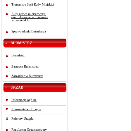
Transmisje Sesji Rady Miejskiej
Akty prawa miejscowego
opublikowane w dzienniku
wojewódzkim
Sprawozdania Burmistrza
BURMISTRZ
Burmistrz
Zastępca Burmistrza
Zarządzenia Burmistrza
URZĄD
Informacje ogólne
Kierownictwo Urzędu
Referaty Urzędu
Regulamin Organizacyjny