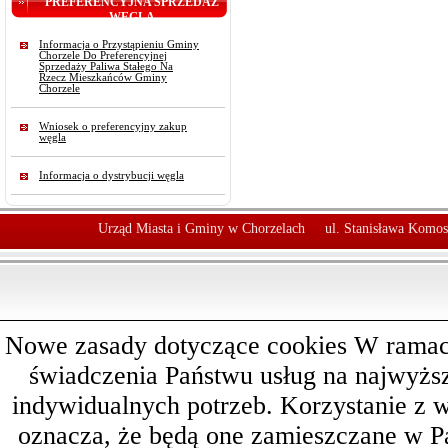
PREFERENCYJNA SPRZEDAŻ
WĘGLA
Informacja o Przystąpieniu Gminy
Chorzele Do Preferencyjnej
Sprzedaży Paliwa Stałego Na
Rzecz Mieszkańców Gminy
Chorzele
Wniosek o preferencyjny zakup
węgla
Informacja o dystrybucji węgla
Urząd Miasta i Gminy w Chorzelach
ul. Stanisława Komos
Nowe zasady dotyczące cookies W ramach 
świadczenia Państwu usług na najwyż
indywidualnych potrzeb. Korzystanie z 
oznacza, że będą one zamieszczane w 