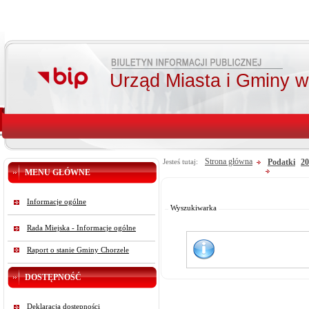
Urząd Miasta i Gminy 
Strona główna
Podatki
20
Jesteś tutaj:
MENU GŁÓWNE
Od:
Do:
Informacje ogólne
Szukaj
Wyszukiwarka
Rada Miejska - Informacje ogólne
Raport o stanie Gminy Chorzele
DOSTĘPNOŚĆ
Deklaracja dostępności