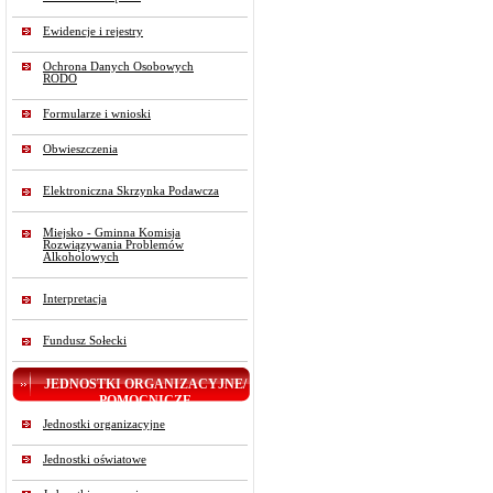
Ewidencje i rejestry
Ochrona Danych Osobowych
RODO
Formularze i wnioski
Obwieszczenia
Elektroniczna Skrzynka Podawcza
Miejsko - Gminna Komisja
Rozwiązywania Problemów
Alkoholowych
Interpretacja
Fundusz Sołecki
JEDNOSTKI ORGANIZACYJNE/
POMOCNICZE
Jednostki organizacyjne
Jednostki oświatowe