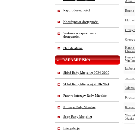
Anna L
Raport dostępności
Bogna 
Elżbie
Koordynator dostępności
Grażyn
Wniosek o zapewnienie
dostępności
Grzego
Hanna
Plan działania
Chorze
Henry
RADA MIEJSKA
Wielki
Izabel
Skład Rady Miejskiej 2024-2029
Janusz
Skład Rady Miejskiej 2018-2024
Jolant
Przewodniczący Rady Miejskiej
Krysty
Komisje Rady Miejskiej
Krzysz
Weroni
Sesje Rady Miejskiej
Józefa
Interpelacje