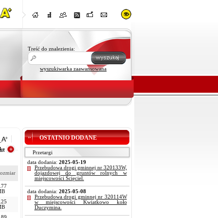
Treść do znalezienia:
wyszukiwarka zaawansowana
OSTATNIO DODANE
kę
Przetargi
data dodania:
2025-05-19
Przebudowa drogi gminnej nr 320133W,
ozmiar
dojazdowej do gruntów rolnych w
miejscowości Ścięciel.
.77
MB
data dodania:
2025-05-08
Przebudowa drogi gminnej nr 320114W
.25
w miejscowości Kwiatkowo koło
MB
Duczymina.
.89