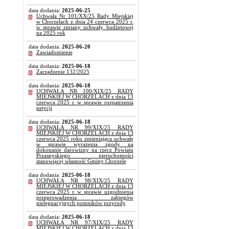
data dodania:
2025-06-25
Uchwała Nr 101/XX/25 Rady Miejskiej
w Chorzelach z dnia 24 czerwca 2025 r.
w sprawie zmiany uchwały budżetowej
na 2025 rok
data dodania:
2025-06-20
Zawiadomienie
data dodania:
2025-06-18
Zarządzenie 132/2025
data dodania:
2025-06-18
UCHWAŁA NR 100/XIX/25 RADY
MIEJSKIEJ W CHORZELACH z dnia 13
czerwca 2025 r. w sprawie rozpatrzenia
petycji
data dodania:
2025-06-18
UCHWAŁA NR 99/XIX/25 RADY
MIEJSKIEJ W CHORZELACH z dnia 13
czerwca 2025 roku zmieniająca uchwałę
w sprawie wyrażenia zgody na
dokonanie darowizny na rzecz Powiatu
Przasnyskiego nieruchomości
stanowiącej własność Gminy Chorzele
data dodania:
2025-06-18
UCHWAŁA NR 98/XIX/25 RADY
MIEJSKIEJ W CHORZELACH z dnia 13
czerwca 2025 r. w sprawie uzgodnienia
przeprowadzenia zabiegów
pielęgnacyjnych pomników przyrody
data dodania:
2025-06-18
UCHWAŁA NR 97/XIX/25 RADY
MIEJSKIEJ W CHORZELACH z dnia 13