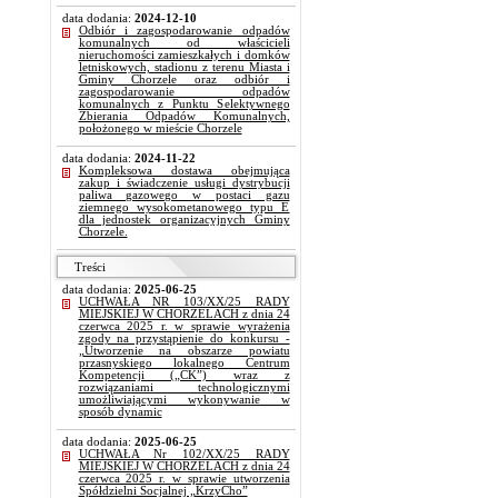
data dodania:
2024-12-10
Odbiór i zagospodarowanie odpadów
komunalnych od właścicieli
nieruchomości zamieszkałych i domków
letniskowych, stadionu z terenu Miasta i
Gminy Chorzele oraz odbiór i
zagospodarowanie odpadów
komunalnych z Punktu Selektywnego
Zbierania Odpadów Komunalnych,
położonego w mieście Chorzele
data dodania:
2024-11-22
Kompleksowa dostawa obejmująca
zakup i świadczenie usługi dystrybucji
paliwa gazowego w postaci gazu
ziemnego wysokometanowego typu E
dla jednostek organizacyjnych Gminy
Chorzele.
Treści
data dodania:
2025-06-25
UCHWAŁA NR 103/XX/25 RADY
MIEJSKIEJ W CHORZELACH z dnia 24
czerwca 2025 r. w sprawie wyrażenia
zgody na przystąpienie do konkursu -
„Utworzenie na obszarze powiatu
przasnyskiego lokalnego Centrum
Kompetencji („CK”) wraz z
rozwiązaniami technologicznymi
umożliwiającymi wykonywanie w
sposób dynamic
data dodania:
2025-06-25
UCHWAŁA Nr 102/XX/25 RADY
MIEJSKIEJ W CHORZELACH z dnia 24
czerwca 2025 r. w sprawie utworzenia
Spółdzielni Socjalnej „KrzyCho”