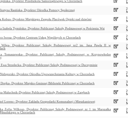
ipińska- Dyrektor Przedszkola Samorządowego w Chorzelach
2
Justyna Rasińska- Dyrektor Ośrodka Pomocy Społecznej
1
ta Kobus- Dyrektor Miejskiego Zespołu Placówek Opieki nad dziećmi
2
a Izabela Tymińska- Dyrektor Publicznej Szkoły Podstawowej w Pościeniu Wsi
2
rz Iwosa- Dyrektor Centrum Usług Wspólnych w Chorzelach
 Wilga- Dyrektor Publicznej Szkoły Podstawowej nr2 im. Jana Pawła II w
2
lach
ka Tomaszewska- Dyrektor Publicznej Szkoły Podstawowej w Krzynowłodze
1
ej
1
a Ewa Strzelecka- Dyrektor Publicznej Szkoły Podstawowej w Duczyminie
2
 Nidzgorski- Dyrektor Ośrodka Upowszechniania Kultury w Chorzelach
3
a Drejka- Dyrektor Miejsko-Gminnej Biblioteki Publicznej w Chorzelach
2
na Maluchnik-Dyrektor Publicznej Szkoły Podstawowej w Zarębach
1
tof Lorenc- Dyrektor Zakładu Gospodarki Komunalnej i Mieszkaniowej
ka Zofia Wilkosz- Dyrektor Publicznej Szkoły Podstawowej nr 1 im Marszałka
2
 Piłsudskiego w Chorzelach