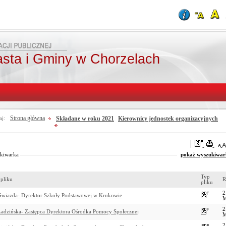
asta i Gminy w Chorzelach
Strona główna
Składane w roku 2021
Kierownicy jednostek organizacyjnych
aj:
oraz
Od:
Fraza:
Do:
Treści archiwalne
Szukaj
kiwarka
pokaż wyszukiwar
Typ
pliku
R
pliku
2
wiazda- Dyrektor Szkoły Podstawowej w Krukowie
2
adzińska- Zastępca Dyrektora Ośrodka Pomocy Społecznej
2