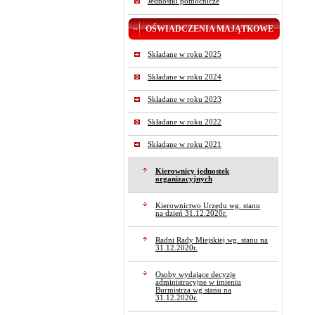
Jednostki pomocnicze
OŚWIADCZENIA MAJĄTKOWE
Składane w roku 2025
Składane w roku 2024
Składane w roku 2023
Składane w roku 2022
Składane w roku 2021
Kierownicy jednostek
organizacyjnych
Kierownictwo Urzędu wg. stanu
na dzień 31.12.2020r.
Radni Rady Miejskiej wg. stanu na
31.12.2020r.
Osoby wydające decyzje
administracyjne w imieniu
Burmistrza wg stanu na
31.12.2020r.