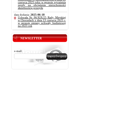
czerwca 2025 roku w sprawie wyrażenia
zgody na obciążenie nieruchomości
służebnością przesyłu
data dodania:
2025-06-18
Uchwała Nr 96/XIX/25 Rady Miejskiej
w Chorzelach z dnia 13 czerwca 2025 r.
w sprawie zmiany uchwały budżetowej
na 2025 rok
NEWSLETTER
e-mail: