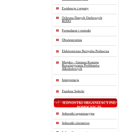
Ewidencje i rejestry
Ochrona Danych Osobowych
RODO
Formularze i wnioski
Obwieszczenia
Elektroniczna Skrzynka Podawcza
Miejsko - Gminna Komisja
Rozwiązywania Problemów
Alkoholowych
Interpretacja
Fundusz Sołecki
JEDNOSTKI ORGANIZACYJNE/
POMOCNICZE
Jednostki organizacyjne
Jednostki oświatowe