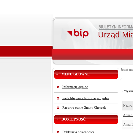
Urząd Mi
Jesteś tut
MENU GŁÓWNE
Informacje ogólne
Wyszu
Rada Miejska - Informacje ogólne
Nazwa 
Raport o stanie Gminy Chorzele
Anna G
DOSTĘPNOŚĆ
Anna L
Deklaracja dostępności