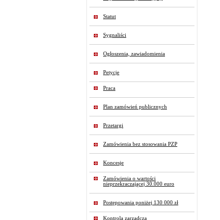
Statut
Sygnaliści
Ogłoszenia, zawiadomienia
Petycje
Praca
Plan zamówień publicznych
Przetargi
Zamówienia bez stosowania PZP
Koncesje
Zamówienia o wartości
nieprzekraczającej 30.000 euro
Postępowania poniżej 130 000 zł
Kontrola zarządcza