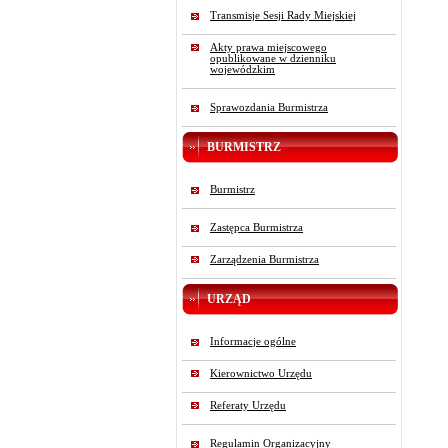
Transmisje Sesji Rady Miejskiej
Akty prawa miejscowego
opublikowane w dzienniku
wojewódzkim
Sprawozdania Burmistrza
BURMISTRZ
Burmistrz
Zastępca Burmistrza
Zarządzenia Burmistrza
URZĄD
Informacje ogólne
Kierownictwo Urzędu
Referaty Urzędu
Regulamin Organizacyjny