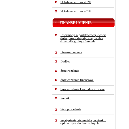
Składane w roku 2020
Składane w roku 2019
FINANSE I MIENIE
Informacja o podstawowej kwocie
dotacji oraz statystycznej liczbie
dzieci dla gminy Chorzele
Finanse i mienie
Budżet
Sprawozdania
Sprawozdania finansowe
Sprawozdania kwartalne i roczne
Podatki
Stan posiadania
Wystąpienia, stanowiska, wnioski i
opinie organów kontrolnych