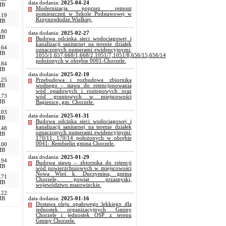
data dodania:
2025-04-24
MB
Modernizacja poprzez remont
pomieszczeń w Szkole Podstawowej w
.19
Krzynowłodze Wielkiej.
MB
.80
data dodania:
2025-02-27
MB
Budowa odcinka sieci wodociągowej i
kanalizacji sanitarnej na terenie działek
.64
oznaczonych numerami ewidencyjnymi:
MB
1055/1,657,668/1,668/2,1051/7,1051/8,656/15,656/14
położonych w obrębie 0001-Chorzele.
.84
MB
data dodania:
2025-02-10
.25
Przebudowa i rozbudowa zbiornika
MB
wodnego – stawu do retencjonowania
wód opadowych i roztopowych oraz
.73
wód gruntowych w miejscowości
MB
Bagienice, gm. Chorzele.
.03
data dodania:
2025-01-31
MB
Budowa odcinka sieci wodociągowej i
kanalizacji sanitarnej na terenie działek
.48
oznaczonych numerami ewidencyjnymi:
MB
170/11, 170/14 położonych w obrębie
0041- Rembielin gmina Chorzele.
.00
MB
data dodania:
2025-01-29
.94
Budowa stawu – zbiornika do retencji
MB
wód powierzchniowych w miejscowości
Nowa Wieś k. Duczymina, gmina
.71
Chorzele, powiat przasnyski,
MB
województwo mazowieckie.
.22
MB
data dodania:
2025-01-16
Dostawa oleju opałowego lekkiego dla
jednostek organizacyjnych Gminy
Chorzele i jednostek OSP z terenu
Gminy Chorzele.