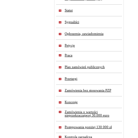
Statut
Sygnaliści
Ogłoszenia, zawiadomienia
Petycje
Praca
Plan zamówień publicznych
Przetargi
Zamówienia bez stosowania PZP
Koncesje
Zamówienia o wartości
nieprzekraczającej 30.000 euro
Postępowania poniżej 130 000 zł
Kontrola zarządcza