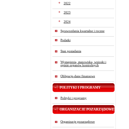
2022
2023
2024
Sprawozdania kwartalne i roczne
Podatki
Stan posiadania
Wystąpienia, stanowiska, wnioski i
opinie organów kontrolnych
Obligacje-dane finansowe
POLITYKI I PROGRAMY
Polityki i programy
ORGANIZACJE POZARZĄDOWE
Organizacje pozarządowe