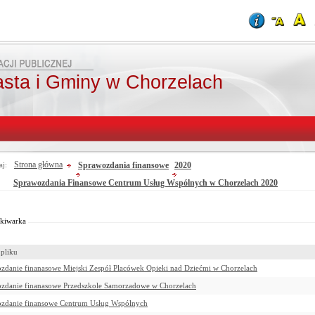
asta i Gminy w Chorzelach
Strona główna
Sprawozdania finansowe
2020
aj:
Sprawozdania Finansowe Centrum Usług Wspólnych w Chorzelach 2020
Od:
Fraza:
Do:
Treści archiwalne
Szukaj
kiwarka
pliku
zdanie finanasowe Miejski Zespół Placówek Opieki nad Dziećmi w Chorzelach
zdanie finanasowe Przedszkole Samorzadowe w Chorzelach
zdanie finansowe Centrum Usług Wspólnych