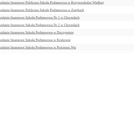
zdanie finansowe Publiczna Szkoła Podstawowa w Krzynowłodze Wielkiej
zdanie finansowe Publiczna Szkołą Podstawowa w Zarębach
zdanie finansowe Szkoła Podstawowa Nr 1 w Chorzelach
zdanie finansowe Szkoła Podstawowa Nr 2 w Chorzelach
zdanie finansowe Szkoła Podstawowa w Duczyminie
zdanie finansowe Szkoła Podstawowa w Krukowie
zdanie finansowe Szkoła Podstawowa w Pościeniu Wsi