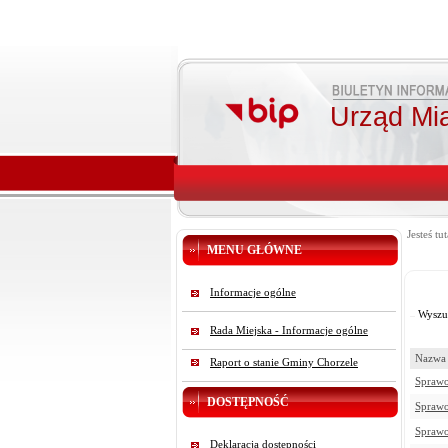
Urząd Mi
Jesteś tut
MENU GŁÓWNE
Informacje ogólne
Wyszu
Rada Miejska - Informacje ogólne
Nazwa 
Raport o stanie Gminy Chorzele
Sprawo
DOSTĘPNOŚĆ
Sprawo
Sprawo
Deklaracja dostępności