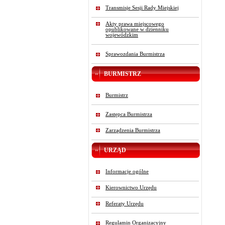
Transmisje Sesji Rady Miejskiej
Akty prawa miejscowego
opublikowane w dzienniku
wojewódzkim
Sprawozdania Burmistrza
BURMISTRZ
Burmistrz
Zastępca Burmistrza
Zarządzenia Burmistrza
URZĄD
Informacje ogólne
Kierownictwo Urzędu
Referaty Urzędu
Regulamin Organizacyjny