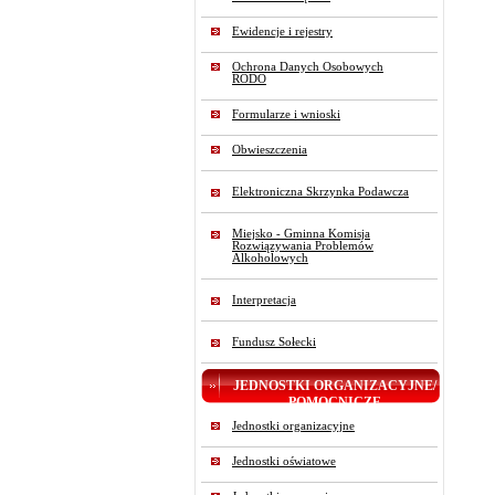
Ewidencje i rejestry
Ochrona Danych Osobowych
RODO
Formularze i wnioski
Obwieszczenia
Elektroniczna Skrzynka Podawcza
Miejsko - Gminna Komisja
Rozwiązywania Problemów
Alkoholowych
Interpretacja
Fundusz Sołecki
JEDNOSTKI ORGANIZACYJNE/
POMOCNICZE
Jednostki organizacyjne
Jednostki oświatowe