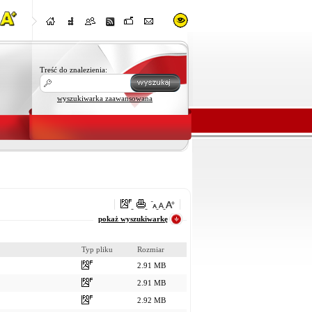
Treść do znalezienia:
wyszukiwarka zaawansowana
oraz
pokaż wyszukiwarkę
Typ pliku
Rozmiar
2.91 MB
2.91 MB
2.92 MB