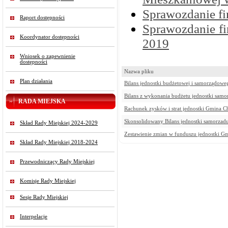
Sprawozdanie f
Raport dostępności
Sprawozdanie f
Koordynator dostępności
2019
Wniosek o zapewnienie
dostępności
Nazwa pliku
Plan działania
Bilans jednostki budżetowej i samorządow
Bilans z wykonania budżetu jednostki samo
RADA MIEJSKA
Rachunek zysków i strat jednostki Gmina C
Skonsolidowany Bilans jednostki samorzad
Skład Rady Miejskiej 2024-2029
Zestawienie zmian w funduszu jednostki G
Skład Rady Miejskiej 2018-2024
Przewodniczący Rady Miejskiej
Komisje Rady Miejskiej
Sesje Rady Miejskiej
Interpelacje