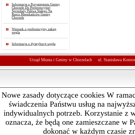
Informacja o Przystąpieniu Gminy
Chorzele Do Preferencyjnej
Sprzedaży Paliwa Stałego Na
Rzecz Mieszkańców Gminy
Chorzele
Wniosek o preferencyjny zakup
węgla
Informacja o dystrybucji węgla
Urząd Miasta i Gminy w Chorzelach
ul. Stanisława Komos
Nowe zasady dotyczące cookies W ramach 
świadczenia Państwu usług na najwyż
indywidualnych potrzeb. Korzystanie z 
oznacza, że będą one zamieszczane w 
dokonać w każdym czasie zm