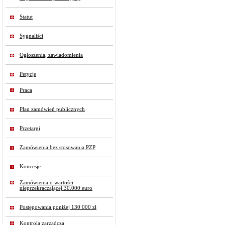
Statut
Sygnaliści
Ogłoszenia, zawiadomienia
Petycje
Praca
Plan zamówień publicznych
Przetargi
Zamówienia bez stosowania PZP
Koncesje
Zamówienia o wartości
nieprzekraczającej 30.000 euro
Postępowania poniżej 130 000 zł
Kontrola zarządcza