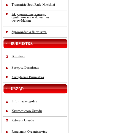
Transmisje Sesji Rady Miejskiej
Akty prawa miejscowego
opublikowane w dzienniku
wojewódzkim
Sprawozdania Burmistrza
BURMISTRZ
Burmistrz
Zastępca Burmistrza
Zarządzenia Burmistrza
URZĄD
Informacje ogólne
Kierownictwo Urzędu
Referaty Urzędu
Regulamin Organizacyjny