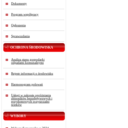
Dokumenty
Program współpracy
Ogłoszenia
Sprawozdania
OCHRONA ŚRODOWISKA
Analiza stanu gospodarki
odpadami komunalnymi
Rejestr informacji o środowisku
Harmonogram polowań
Usługi w zakresie opróżniania
zbiorników bezodpływowych i
przydomowych oczyszczalni
ścieków
WYBORY