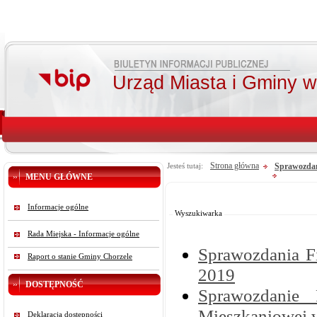
Urząd Miasta i Gminy 
Strona główna
Sprawozdan
Jesteś tutaj:
MENU GŁÓWNE
Od:
Do:
Informacje ogólne
Szukaj
Wyszukiwarka
Rada Miejska - Informacje ogólne
Sprawozdania F
Raport o stanie Gminy Chorzele
2019
DOSTĘPNOŚĆ
Sprawozdanie
Mieszkaniowej 
Deklaracja dostępności