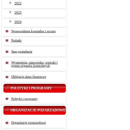
2022
2023
2024
Sprawozdania kwartalne i roczne
Podatki
Stan posiadania
Wystąpienia, stanowiska, wnioski i
opinie organów kontrolnych
Obligacje-dane finansowe
POLITYKI I PROGRAMY
Polityki i programy
ORGANIZACJE POZARZĄDOWE
Organizacje pozarządowe