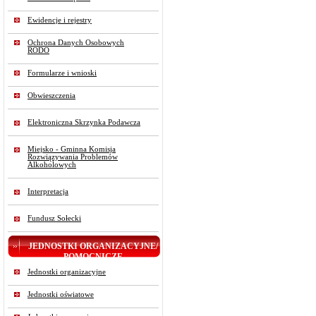
Ewidencje i rejestry
Ochrona Danych Osobowych
RODO
Formularze i wnioski
Obwieszczenia
Elektroniczna Skrzynka Podawcza
Miejsko - Gminna Komisja
Rozwiązywania Problemów
Alkoholowych
Interpretacja
Fundusz Sołecki
JEDNOSTKI ORGANIZACYJNE/
POMOCNICZE
Jednostki organizacyjne
Jednostki oświatowe