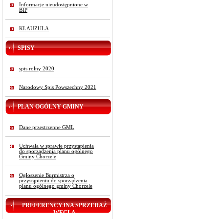
Informacje nieudostępnione w
BIP
KLAUZULA
SPISY
spis rolny 2020
Narodowy Spis Powszechny 2021
PLAN OGÓLNY GMINY
Dane przestrzenne GML
Uchwała w sprawie przystąpienia
do sporządzenia planu ogólnego
Gminy Chorzele
Ogłoszenie Burmistrza o
przystąpieniu do sporządzenia
planu ogólnego gminy Chorzele
PREFERENCYJNA SPRZEDAŻ
WĘGLA