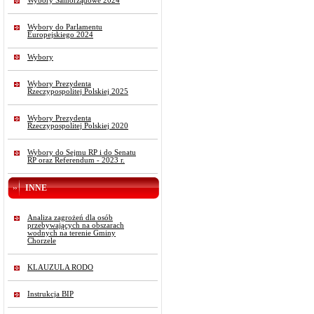
Wybory Samorządowe 2024
Wybory do Parlamentu
Europejskiego 2024
Wybory
Wybory Prezydenta
Rzeczypospolitej Polskiej 2025
Wybory Prezydenta
Rzeczypospolitej Polskiej 2020
Wybory do Sejmu RP i do Senatu
RP oraz Referendum - 2023 r.
INNE
Analiza zagrożeń dla osób
przebywających na obszarach
wodnych na terenie Gminy
Chorzele
KLAUZULA RODO
Instrukcja BIP