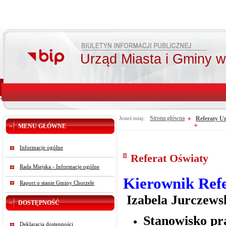
Urząd Miasta i Gminy 
Strona główna
Referaty U
Jesteś tutaj:
MENU GŁÓWNE
Informacje ogólne
Referat Oświaty
Rada Miejska - Informacje ogólne
Kierownik Ref
Raport o stanie Gminy Chorzele
Izabela Jurczews
DOSTĘPNOŚĆ
Stanowisko pra
Deklaracja dostępności