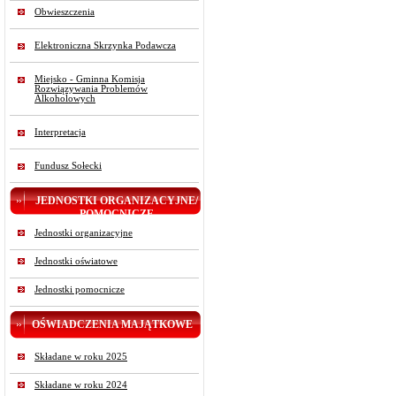
Obwieszczenia
Elektroniczna Skrzynka Podawcza
Miejsko - Gminna Komisja
Rozwiązywania Problemów
Alkoholowych
Interpretacja
Fundusz Sołecki
JEDNOSTKI ORGANIZACYJNE/
POMOCNICZE
Jednostki organizacyjne
Jednostki oświatowe
Jednostki pomocnicze
OŚWIADCZENIA MAJĄTKOWE
Składane w roku 2025
Składane w roku 2024