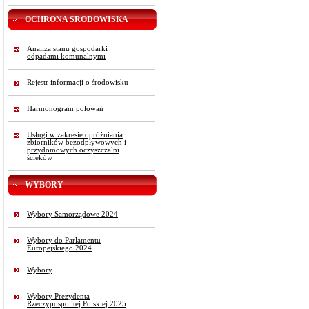
OCHRONA ŚRODOWISKA
Analiza stanu gospodarki
odpadami komunalnymi
Rejestr informacji o środowisku
Harmonogram polowań
Usługi w zakresie opróżniania
zbiorników bezodpływowych i
przydomowych oczyszczalni
ścieków
WYBORY
Wybory Samorządowe 2024
Wybory do Parlamentu
Europejskiego 2024
Wybory
Wybory Prezydenta
Rzeczypospolitej Polskiej 2025