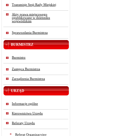
Transmisje Sesji Rady Miejskiej
Akty prawa miejscowego
opublikowane w dzienniku
wojewódzkim
Sprawozdania Burmistrza
BURMISTRZ
Burmistrz
Zastępca Burmistrza
Zarządzenia Burmistrza
URZĄD
Informacje ogólne
Kierownictwo Urzędu
Referaty Urzędu
Referat Organizacyjny