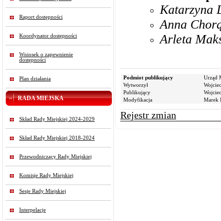
Katarzyna 
Raport dostępności
Anna Chorąż
Arleta Mak
Koordynator dostępności
Wniosek o zapewnienie
dostępności
Podmiot publikujący
Urząd 
Plan działania
Wytworzył
Wojcie
Publikujący
Wojcie
RADA MIEJSKA
Modyfikacja
Marek R
Rejestr zmian
Skład Rady Miejskiej 2024-2029
Skład Rady Miejskiej 2018-2024
Przewodniczący Rady Miejskiej
Komisje Rady Miejskiej
Sesje Rady Miejskiej
Interpelacje