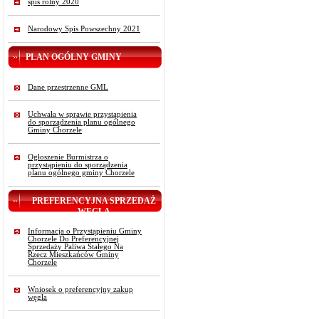
spis rolny 2020
Narodowy Spis Powszechny 2021
PLAN OGÓLNY GMINY
Dane przestrzenne GML
Uchwała w sprawie przystąpienia
do sporządzenia planu ogólnego
Gminy Chorzele
Ogłoszenie Burmistrza o
przystąpieniu do sporządzenia
planu ogólnego gminy Chorzele
PREFERENCYJNA SPRZEDAŻ
WĘGLA
Informacja o Przystąpieniu Gminy
Chorzele Do Preferencyjnej
Sprzedaży Paliwa Stałego Na
Rzecz Mieszkańców Gminy
Chorzele
Wniosek o preferencyjny zakup
węgla