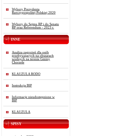
Wybory Prezydenta
Rzeczypospolitej Polskiej 2020
Wybory do Sejmu RP i do Senatu
RP oraz Referendum - 2023 r.
INNE
Analiza zagrożeń dla osób
przebywających na obszarach
wodnych na terenie Gminy
Chorzele
KLAUZULA RODO
Instrukcja BIP
Informacje nieudostępnione w
BIP
KLAUZULA
SPISY