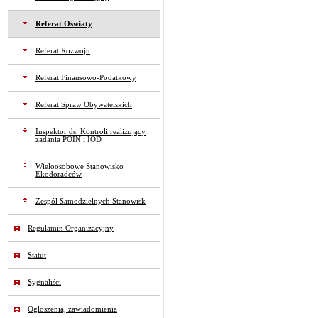
Referat Oświaty
Referat Rozwoju
Referat Finansowo-Podatkowy
Referat Spraw Obywatelskich
Inspektor ds. Kontroli realizujący
zadania POIN i IOD
Wieloosobowe Stanowisko
Ekodoradców
Zespół Samodzielnych Stanowisk
Regulamin Organizacyjny
Statut
Sygnaliści
Ogłoszenia, zawiadomienia