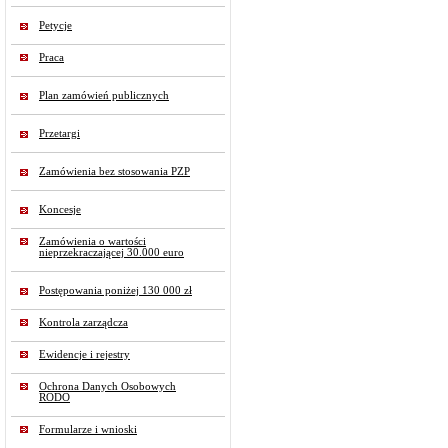
Petycje
Praca
Plan zamówień publicznych
Przetargi
Zamówienia bez stosowania PZP
Koncesje
Zamówienia o wartości
nieprzekraczającej 30.000 euro
Postępowania poniżej 130 000 zł
Kontrola zarządcza
Ewidencje i rejestry
Ochrona Danych Osobowych
RODO
Formularze i wnioski