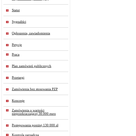
Statut
Sygnaliści
Ogłoszenia, zawiadomienia
Petycje
Praca
Plan zamówień publicznych
Przetargi
Zamówienia bez stosowania PZP
Koncesje
Zamówienia o wartości
nieprzekraczającej 30.000 euro
Postępowania poniżej 130 000 zł
Kontrola zarządcza