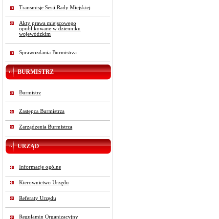
Transmisje Sesji Rady Miejskiej
Akty prawa miejscowego
opublikowane w dzienniku
wojewódzkim
Sprawozdania Burmistrza
BURMISTRZ
Burmistrz
Zastępca Burmistrza
Zarządzenia Burmistrza
URZĄD
Informacje ogólne
Kierownictwo Urzędu
Referaty Urzędu
Regulamin Organizacyjny