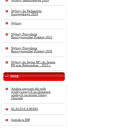
Wybory Samorządowe 2024
Wybory do Parlamentu
Europejskiego 2024
Wybory
Wybory Prezydenta
Rzeczypospolitej Polskiej 2025
Wybory Prezydenta
Rzeczypospolitej Polskiej 2020
Wybory do Sejmu RP i do Senatu
RP oraz Referendum - 2023 r.
INNE
Analiza zagrożeń dla osób
przebywających na obszarach
wodnych na terenie Gminy
Chorzele
KLAUZULA RODO
Instrukcja BIP