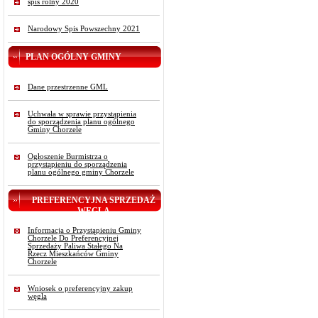
spis rolny 2020
Narodowy Spis Powszechny 2021
PLAN OGÓLNY GMINY
Dane przestrzenne GML
Uchwała w sprawie przystąpienia
do sporządzenia planu ogólnego
Gminy Chorzele
Ogłoszenie Burmistrza o
przystąpieniu do sporządzenia
planu ogólnego gminy Chorzele
PREFERENCYJNA SPRZEDAŻ
WĘGLA
Informacja o Przystąpieniu Gminy
Chorzele Do Preferencyjnej
Sprzedaży Paliwa Stałego Na
Rzecz Mieszkańców Gminy
Chorzele
Wniosek o preferencyjny zakup
węgla