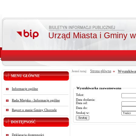
Urząd Miasta i Gminy 
Strona główna
Wyszukiwa
Jesteś tutaj:
MENU GŁÓWNE
Wyszukiwarka zaawansowana
Informacje ogólne
Tekst:
Data dodania:
Rada Miejska - Informacje ogólne
Data od:
Data do:
Raport o stanie Gminy Chorzele
Szukaj w:
DOSTĘPNOŚĆ
Deklaracja dostępności