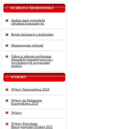
OCHRONA ŚRODOWISKA
Analiza stanu gospodarki
odpadami komunalnymi
Rejestr informacji o środowisku
Harmonogram polowań
Usługi w zakresie opróżniania
zbiorników bezodpływowych i
przydomowych oczyszczalni
ścieków
WYBORY
Wybory Samorządowe 2024
Wybory do Parlamentu
Europejskiego 2024
Wybory
Wybory Prezydenta
Rzeczypospolitej Polskiej 2025