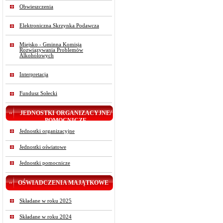
Obwieszczenia
Elektroniczna Skrzynka Podawcza
Miejsko - Gminna Komisja
Rozwiązywania Problemów
Alkoholowych
Interpretacja
Fundusz Sołecki
JEDNOSTKI ORGANIZACYJNE/
POMOCNICZE
Jednostki organizacyjne
Jednostki oświatowe
Jednostki pomocnicze
OŚWIADCZENIA MAJĄTKOWE
Składane w roku 2025
Składane w roku 2024