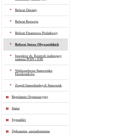
Referat Oświaty
Referat Rozwoju
Referat Finansowo-Podatkowy
Referat Spraw Obywatelskich
Inspektor ds. Kontroli realizujący
zadania POIN i IOD
Wieloosobowe Stanowisko
Ekodoradców
Zespół Samodzielnych Stanowisk
Regulamin Organizacyjny
Statut
Sygnaliści
Ogłoszenia, zawiadomienia