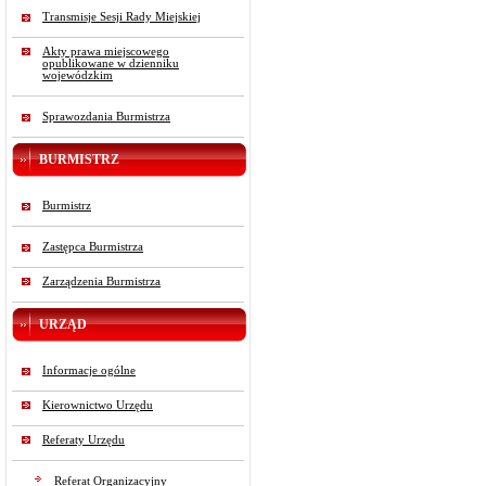
Transmisje Sesji Rady Miejskiej
Akty prawa miejscowego
opublikowane w dzienniku
wojewódzkim
Sprawozdania Burmistrza
BURMISTRZ
Burmistrz
Zastępca Burmistrza
Zarządzenia Burmistrza
URZĄD
Informacje ogólne
Kierownictwo Urzędu
Referaty Urzędu
Referat Organizacyjny