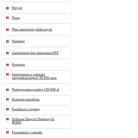
Petycje
Praca
Plan zamówień publicznych
Przetargi
Zamówienia bez stosowania PZP
Koncesje
Zamówienia o wartości
nieprzekraczającej 30.000 euro
Postępowania poniżej 130 000 zł
Kontrola zarządcza
Ewidencje i rejestry
Ochrona Danych Osobowych
RODO
Formularze i wnioski