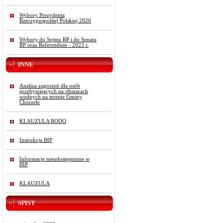
Wybory Prezydenta
Rzeczypospolitej Polskiej 2020
Wybory do Sejmu RP i do Senatu
RP oraz Referendum - 2023 r.
INNE
Analiza zagrożeń dla osób
przebywających na obszarach
wodnych na terenie Gminy
Chorzele
KLAUZULA RODO
Instrukcja BIP
Informacje nieudostępnione w
BIP
KLAUZULA
SPISY