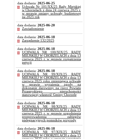
data dodania:
2025-06-25
Uchwała Nr 101/XX/25 Rady Miejskiej
w Chorzelach z dnia 24 czerwca 2025 r.
w sprawie zmiany uchwały budżetowej
na 2025 rok
data dodania:
2025-06-20
Zawiadomienie
data dodania:
2025-06-18
Zarządzenie 132/2025
data dodania:
2025-06-18
UCHWAŁA NR 100/XIX/25 RADY
MIEJSKIEJ W CHORZELACH z dnia 13
czerwca 2025 r. w sprawie rozpatrzenia
petycji
data dodania:
2025-06-18
UCHWAŁA NR 99/XIX/25 RADY
MIEJSKIEJ W CHORZELACH z dnia 13
czerwca 2025 roku zmieniająca uchwałę
w sprawie wyrażenia zgody na
dokonanie darowizny na rzecz Powiatu
Przasnyskiego nieruchomości
stanowiącej własność Gminy Chorzele
data dodania:
2025-06-18
UCHWAŁA NR 98/XIX/25 RADY
MIEJSKIEJ W CHORZELACH z dnia 13
czerwca 2025 r. w sprawie uzgodnienia
przeprowadzenia zabiegów
pielęgnacyjnych pomników przyrody
data dodania:
2025-06-18
UCHWAŁA NR 97/XIX/25 RADY
MIEJSKIEJ W CHORZELACH z dnia 13
czerwca 2025 roku w sprawie wyrażenia