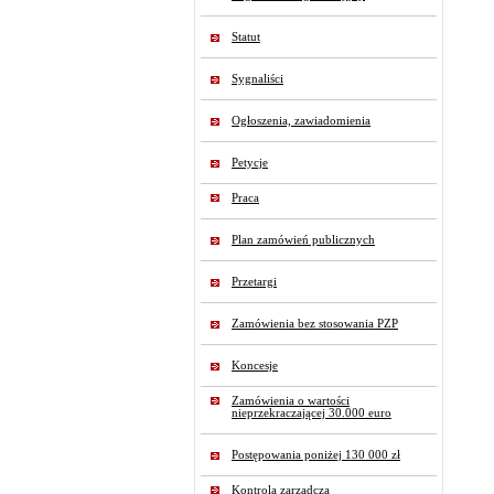
Statut
Sygnaliści
Ogłoszenia, zawiadomienia
Petycje
Praca
Plan zamówień publicznych
Przetargi
Zamówienia bez stosowania PZP
Koncesje
Zamówienia o wartości
nieprzekraczającej 30.000 euro
Postępowania poniżej 130 000 zł
Kontrola zarządcza