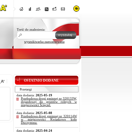
Treść do znalezienia:
wyszukiwarka zaawansowana
OSTATNIO DODANE
Przetargi
data dodania:
2025-05-19
Przebudowa drogi gminnej nr 320133W,
dojazdowej do gruntów rolnych w
miejscowości Ścięciel.
data dodania:
2025-05-08
Przebudowa drogi gminnej nr 320114W
w miejscowości Kwiatkowo koło
Duczymina.
data dodania:
2025-04-24