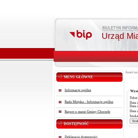
Urząd Mi
Jesteś tut
MENU GŁÓWNE
Informacje ogólne
Wysz
Tekst:
Rada Miejska - Informacje ogólne
Data 
Data 
Data 
Raport o stanie Gminy Chorzele
Szuka
DOSTĘPNOŚĆ
Deklaracja dostępności