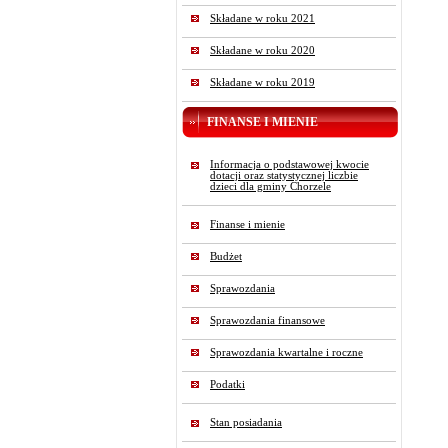
Składane w roku 2021
Składane w roku 2020
Składane w roku 2019
FINANSE I MIENIE
Informacja o podstawowej kwocie
dotacji oraz statystycznej liczbie
dzieci dla gminy Chorzele
Finanse i mienie
Budżet
Sprawozdania
Sprawozdania finansowe
Sprawozdania kwartalne i roczne
Podatki
Stan posiadania