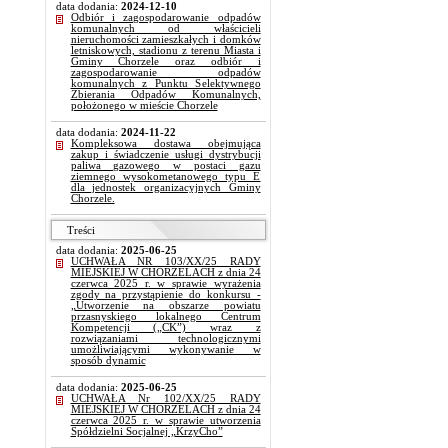
data dodania:
2024-12-10
Odbiór i zagospodarowanie odpadów
komunalnych od właścicieli
nieruchomości zamieszkałych i domków
letniskowych, stadionu z terenu Miasta i
Gminy Chorzele oraz odbiór i
zagospodarowanie odpadów
komunalnych z Punktu Selektywnego
Zbierania Odpadów Komunalnych,
położonego w mieście Chorzele
data dodania:
2024-11-22
Kompleksowa dostawa obejmująca
zakup i świadczenie usługi dystrybucji
paliwa gazowego w postaci gazu
ziemnego wysokometanowego typu E
dla jednostek organizacyjnych Gminy
Chorzele.
Treści
data dodania:
2025-06-25
UCHWAŁA NR 103/XX/25 RADY
MIEJSKIEJ W CHORZELACH z dnia 24
czerwca 2025 r. w sprawie wyrażenia
zgody na przystąpienie do konkursu -
„Utworzenie na obszarze powiatu
przasnyskiego lokalnego Centrum
Kompetencji („CK”) wraz z
rozwiązaniami technologicznymi
umożliwiającymi wykonywanie w
sposób dynamic
data dodania:
2025-06-25
UCHWAŁA Nr 102/XX/25 RADY
MIEJSKIEJ W CHORZELACH z dnia 24
czerwca 2025 r. w sprawie utworzenia
Spółdzielni Socjalnej „KrzyCho”