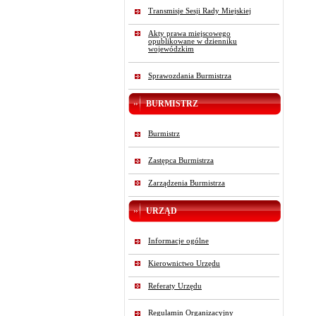
Transmisje Sesji Rady Miejskiej
Akty prawa miejscowego
opublikowane w dzienniku
wojewódzkim
Sprawozdania Burmistrza
BURMISTRZ
Burmistrz
Zastępca Burmistrza
Zarządzenia Burmistrza
URZĄD
Informacje ogólne
Kierownictwo Urzędu
Referaty Urzędu
Regulamin Organizacyjny