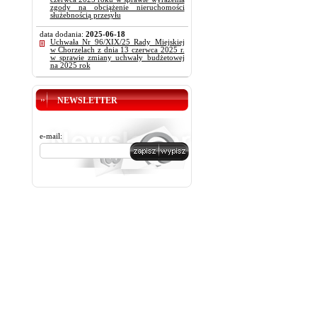
zgody na obciążenie nieruchomości
służebnością przesyłu
data dodania:
2025-06-18
Uchwała Nr 96/XIX/25 Rady Miejskiej
w Chorzelach z dnia 13 czerwca 2025 r.
w sprawie zmiany uchwały budżetowej
na 2025 rok
NEWSLETTER
e-mail: