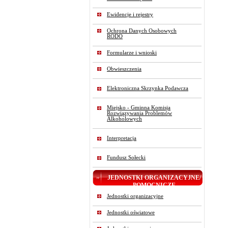
Ewidencje i rejestry
Ochrona Danych Osobowych
RODO
Formularze i wnioski
Obwieszczenia
Elektroniczna Skrzynka Podawcza
Miejsko - Gminna Komisja
Rozwiązywania Problemów
Alkoholowych
Interpretacja
Fundusz Sołecki
JEDNOSTKI ORGANIZACYJNE/
POMOCNICZE
Jednostki organizacyjne
Jednostki oświatowe