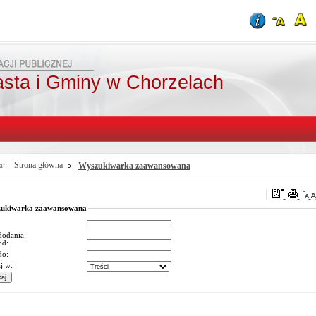
asta i Gminy w Chorzelach
Strona główna
Wyszukiwarka zaawansowana
aj:
ukiwarka zaawansowana
dodania:
od:
do:
j w: