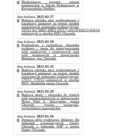
Modernizacja poprzez remont
pomieszczeń w Szkole Podstawowej w
Krzynowłodze Wielkiej.
data dodania:
2025-02-27
Budowa odcinka sieci wodociągowej i
kanalizacji sanitarnej na terenie działek
oznaczonych numerami ewidencyjnymi:
1055/1,657,668/1,668/2,1051/7,1051/8,656/15,656/14
położonych w obrębie 0001-Chorzele.
data dodania:
2025-02-10
Przebudowa i rozbudowa zbiornika
wodnego – stawu do retencjonowania
wód opadowych i roztopowych oraz
wód gruntowych w miejscowości
Bagienice, gm. Chorzele.
data dodania:
2025-01-31
Budowa odcinka sieci wodociągowej i
kanalizacji sanitarnej na terenie działek
oznaczonych numerami ewidencyjnymi:
170/11, 170/14 położonych w obrębie
0041- Rembielin gmina Chorzele.
data dodania:
2025-01-29
Budowa stawu – zbiornika do retencji
wód powierzchniowych w miejscowości
Nowa Wieś k. Duczymina, gmina
Chorzele, powiat przasnyski,
województwo mazowieckie.
data dodania:
2025-01-16
Dostawa oleju opałowego lekkiego dla
jednostek organizacyjnych Gminy
Chorzele i jednostek OSP z terenu
Gminy Chorzele.