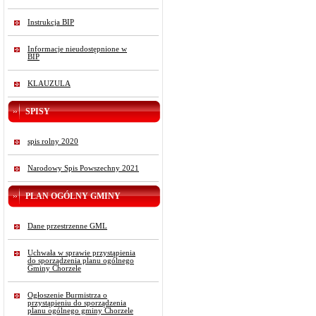
Instrukcja BIP
Informacje nieudostępnione w
BIP
KLAUZULA
SPISY
spis rolny 2020
Narodowy Spis Powszechny 2021
PLAN OGÓLNY GMINY
Dane przestrzenne GML
Uchwała w sprawie przystąpienia
do sporządzenia planu ogólnego
Gminy Chorzele
Ogłoszenie Burmistrza o
przystąpieniu do sporządzenia
planu ogólnego gminy Chorzele