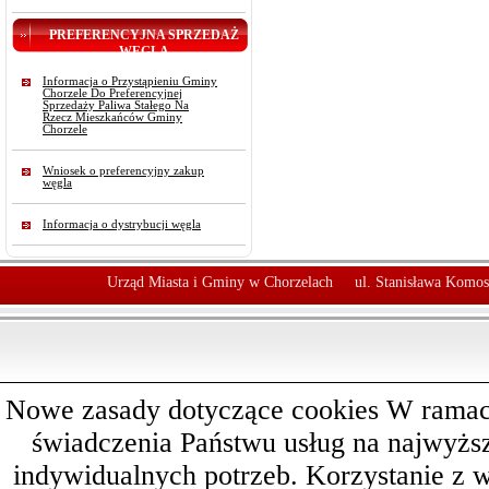
PREFERENCYJNA SPRZEDAŻ
WĘGLA
Informacja o Przystąpieniu Gminy
Chorzele Do Preferencyjnej
Sprzedaży Paliwa Stałego Na
Rzecz Mieszkańców Gminy
Chorzele
Wniosek o preferencyjny zakup
węgla
Informacja o dystrybucji węgla
Urząd Miasta i Gminy w Chorzelach
ul. Stanisława Komos
Nowe zasady dotyczące cookies W ramach 
świadczenia Państwu usług na najwyż
indywidualnych potrzeb. Korzystanie z 