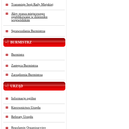
Transmisje Sesji Rady Miejskiej
Akty prawa miejscowego
opublikowane w dzienniku
wojewódzkim
Sprawozdania Burmistrza
BURMISTRZ
Burmistrz
Zastępca Burmistrza
Zarządzenia Burmistrza
URZĄD
Informacje ogólne
Kierownictwo Urzędu
Referaty Urzędu
Regulamin Organizacyjny