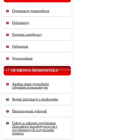
Organizacje pozarządowe
Dokumenty
Program współpracy
Ogłoszenia
Sprawozdania
OCHRONA ŚRODOWISKA
Analiza stanu gospodarki
odpadami komunalnymi
Rejestr informacji o środowisku
Harmonogram polowań
Usługi w zakresie opróżniania
zbiorników bezodpływowych i
przydomowych oczyszczalni
ścieków