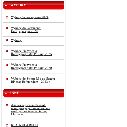
WYBORY
Wybory Samorządowe 2024
Wybory do Parlamentu
Europejskiego 2024
Wybory
Wybory Prezydenta
Rzeczypospolitej Polskiej 2025
Wybory Prezydenta
Rzeczypospolitej Polskiej 2020
Wybory do Sejmu RP i do Senatu
RP oraz Referendum - 2023 r.
INNE
Analiza zagrożeń dla osób
przebywających na obszarach
wodnych na terenie Gminy
Chorzele
KLAUZULA RODO