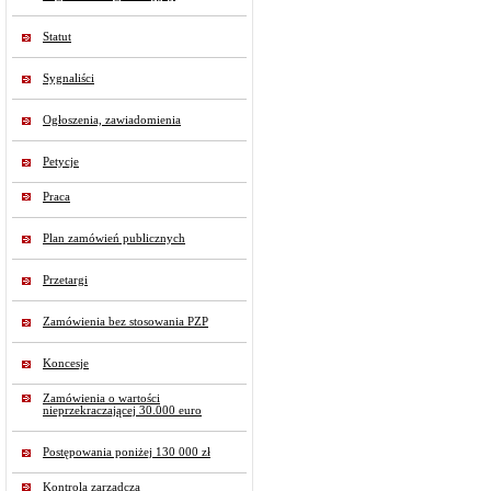
Statut
Sygnaliści
Ogłoszenia, zawiadomienia
Petycje
Praca
Plan zamówień publicznych
Przetargi
Zamówienia bez stosowania PZP
Koncesje
Zamówienia o wartości
nieprzekraczającej 30.000 euro
Postępowania poniżej 130 000 zł
Kontrola zarządcza