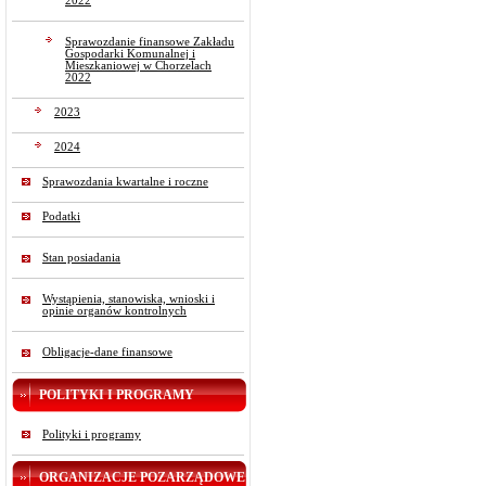
2022
Sprawozdanie finansowe Zakładu
Gospodarki Komunalnej i
Mieszkaniowej w Chorzelach
2022
2023
2024
Sprawozdania kwartalne i roczne
Podatki
Stan posiadania
Wystąpienia, stanowiska, wnioski i
opinie organów kontrolnych
Obligacje-dane finansowe
POLITYKI I PROGRAMY
Polityki i programy
ORGANIZACJE POZARZĄDOWE