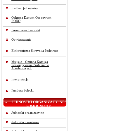
Ewidencje i rejestry
Ochrona Danych Osobowych
RODO
Formularze i wnioski
Obwieszczenia
Elektroniczna Skrzynka Podawcza
Miejsko - Gminna Komisja
Rozwiązywania Problemów
Alkoholowych
Interpretacja
Fundusz Sołecki
JEDNOSTKI ORGANIZACYJNE/
POMOCNICZE
Jednostki organizacyjne
Jednostki oświatowe