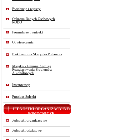
Ewidencje i rejestry
Ochrona Danych Osobowych
RODO
Formularze i wnioski
Obwieszczenia
Elektroniczna Skrzynka Podawcza
Miejsko - Gminna Komisja
Rozwiązywania Problemów
Alkoholowych
Interpretacja
Fundusz Sołecki
JEDNOSTKI ORGANIZACYJNE/
POMOCNICZE
Jednostki organizacyjne
Jednostki oświatowe