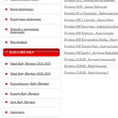
Dyrektor OPS - Bogdna Justyna Rasińska
Dyrektor OUK - Janusz Nidzgorski
Raport dostępności
Dyrektor PS w Chorzelach - Małgorzata An
Koordynator dostępności
Dyrektor PSP 2 Chorzele - Hanna Wilga
Dyrektor PSP Duczymin - Izabela Ewa Strz
Wniosek o zapewnienie
dostępności
Dyrektor PSP Krukowo - Anna Gwiazda
Dyrektor PSP Krzynowłoga Wielka - Henr
Plan działania
Dyrektor PSP Poścień Wieś - Grażyna Izab
RADA MIEJSKA
Dyrektor PSP Zaręby - Krystyna Maluchnik
Dyrektor ZGKiM - Krzysztof Jagaczewski
Skład Rady Miejskiej 2024-2029
Dyrektor ZGKiM - Rafał Gotowiec
Dyrektor ZGKiM - Rafał Gotowiec2
Skład Rady Miejskiej 2018-2024
Przewodniczący Rady Miejskiej
Komisje Rady Miejskiej
Sesje Rady Miejskiej
Interpelacje