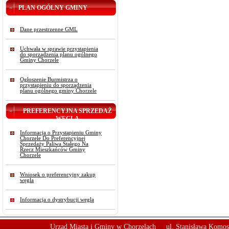
PLAN OGÓLNY GMINY
Dane przestrzenne GML
Uchwała w sprawie przystąpienia
do sporządzenia planu ogólnego
Gminy Chorzele
Ogłoszenie Burmistrza o
przystąpieniu do sporządzenia
planu ogólnego gminy Chorzele
PREFERENCYJNA SPRZEDAŻ
WĘGLA
Informacja o Przystąpieniu Gminy
Chorzele Do Preferencyjnej
Sprzedaży Paliwa Stałego Na
Rzecz Mieszkańców Gminy
Chorzele
Wniosek o preferencyjny zakup
węgla
Informacja o dystrybucji węgla
Urząd Miasta i Gminy w Chorzelach
ul. Stanisława Komos