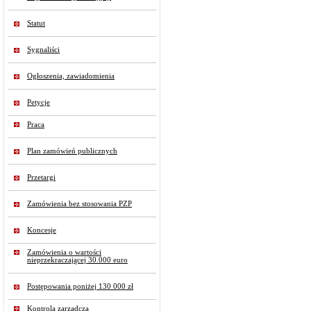
Statut
Sygnaliści
Ogłoszenia, zawiadomienia
Petycje
Praca
Plan zamówień publicznych
Przetargi
Zamówienia bez stosowania PZP
Koncesje
Zamówienia o wartości
nieprzekraczającej 30.000 euro
Postępowania poniżej 130 000 zł
Kontrola zarządcza