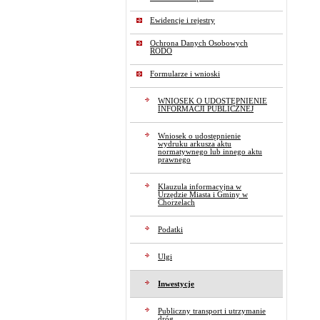
Ewidencje i rejestry
Ochrona Danych Osobowych
RODO
Formularze i wnioski
WNIOSEK O UDOSTĘPNIENIE
INFORMACJI PUBLICZNEJ
Wniosek o udostępnienie
wydruku arkusza aktu
normatywnego lub innego aktu
prawnego
Klauzula informacyjna w
Urzędzie Miasta i Gminy w
Chorzelach
Podatki
Ulgi
Inwestycje
Publiczny transport i utrzymanie
dróg