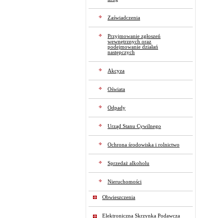
Zaświadczenia
Przyjmowanie zgłoszeń
wewnętrznych oraz
podejmowanie działań
następczych
Akcyza
Oświata
Odpady
Urząd Stanu Cywilnego
Ochrona środowiska i rolnictwo
Sprzedaż alkoholu
Nieruchomości
Obwieszczenia
Elektroniczna Skrzynka Podawcza