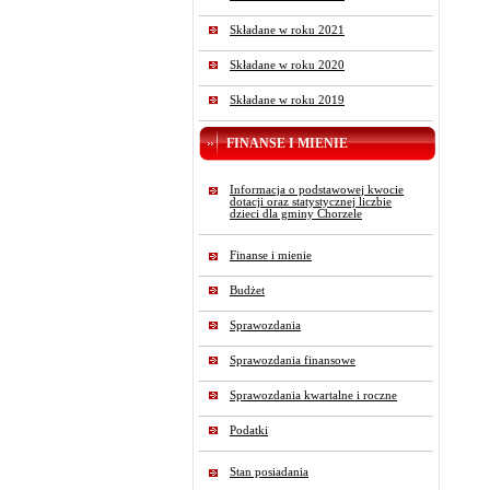
Składane w roku 2021
Składane w roku 2020
Składane w roku 2019
FINANSE I MIENIE
Informacja o podstawowej kwocie
dotacji oraz statystycznej liczbie
dzieci dla gminy Chorzele
Finanse i mienie
Budżet
Sprawozdania
Sprawozdania finansowe
Sprawozdania kwartalne i roczne
Podatki
Stan posiadania