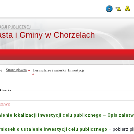
asta i Gminy w Chorzelach
Strona główna
Formularze i wnioski
Inwestycje
aj:
Od:
Fraza:
Do:
Treści archiwalne
Szukaj
kiwarka
estycje
lenie lokalizacji inwestycji celu publicznego – Opis załat
niosek o ustalenie inwestycji celu publicznego
– pobierz pl