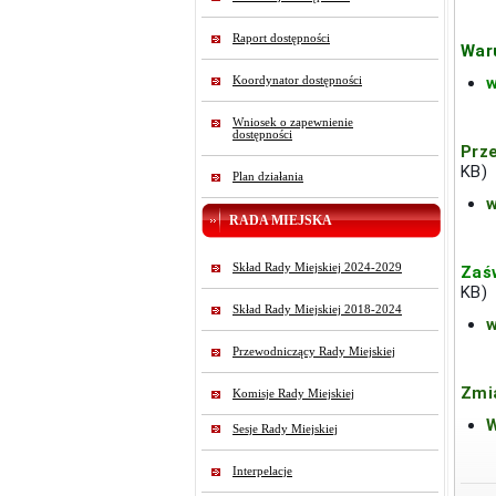
Raport dostępności
War
w
Koordynator dostępności
Wniosek o zapewnienie
dostępności
Prz
KB)
Plan działania
w
RADA MIEJSKA
Skład Rady Miejskiej 2024-2029
Zaś
KB)
Skład Rady Miejskiej 2018-2024
w
Przewodniczący Rady Miejskiej
Zmi
Komisje Rady Miejskiej
W
Sesje Rady Miejskiej
Interpelacje