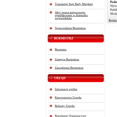
Podm
Transmisje Sesji Rady Miejskiej
Wytw
Publi
Akty prawa miejscowego
Mody
opublikowane w dzienniku
wojewódzkim
Rejest
Sprawozdania Burmistrza
BURMISTRZ
Burmistrz
Zastępca Burmistrza
Zarządzenia Burmistrza
URZĄD
Informacje ogólne
Kierownictwo Urzędu
Referaty Urzędu
Regulamin Organizacyjny