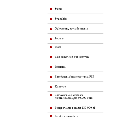
Statut
Sygnaliści
Ogłoszenia, zawiadomienia
Petycje
Praca
Plan zamówień publicznych
Przetargi
Zamówienia bez stosowania PZP
Koncesje
Zamówienia o wartości
nieprzekraczającej 30.000 euro
Postępowania poniżej 130 000 zł
Kontrola zarządcza