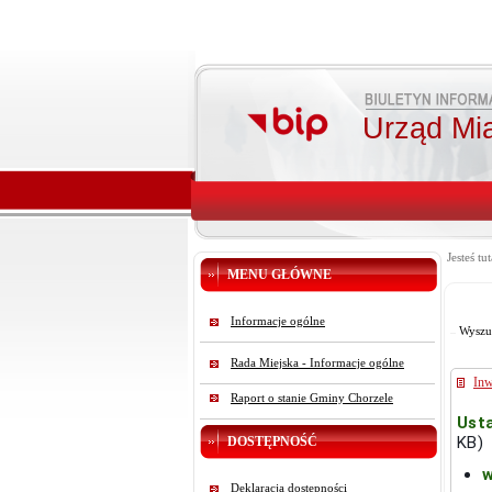
Urząd Mi
Jesteś tut
MENU GŁÓWNE
Informacje ogólne
Wyszu
Rada Miejska - Informacje ogólne
Inw
Raport o stanie Gminy Chorzele
Usta
KB)
DOSTĘPNOŚĆ
w
Deklaracja dostępności