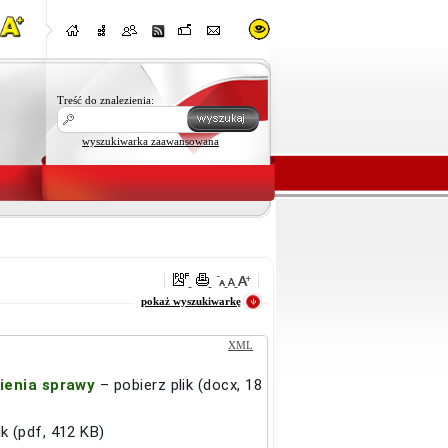
Treść do znalezienia:
wyszukiwarka zaawansowana
oraz
pokaż wyszukiwarkę
XML
wienia sprawy
– pobierz plik (docx, 18
ik (pdf, 412 KB)