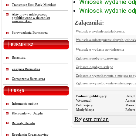
Wniosek wydanie od
Transmisje Sesji Rady Miejskiej
Wniosek wydanie odp
Akty prawa miejscowego
opublikowane w dzienniku
Załączniki:
wojewódzkim
Wniosek o wydanie zaświadczenia.
Sprawozdania Burmistrza
Wniosek-o-udostepnienie-danych-jednost
BURMISTRZ
Wniosek-o-wydanie-zawiadczenia
Burmistrz
Zgloszenie-pobytu-czasowego
Zgloszenie-pobytu-stalego
Zastępca Burmistrza
Zgloszenie-wymeldowania-z-miejsca-pob
Zarządzenia Burmistrza
Zgloszenie-wymeldowania-z-miejsca-poby
URZĄD
Podmiot publikujący
Urząd 
Wytworzył
Admin 
Informacje ogólne
Publikujący
Marek R
Modyfikacja
Robert 
Kierownictwo Urzędu
Rejestr zmian
Referaty Urzędu
Regulamin Organizacyjny