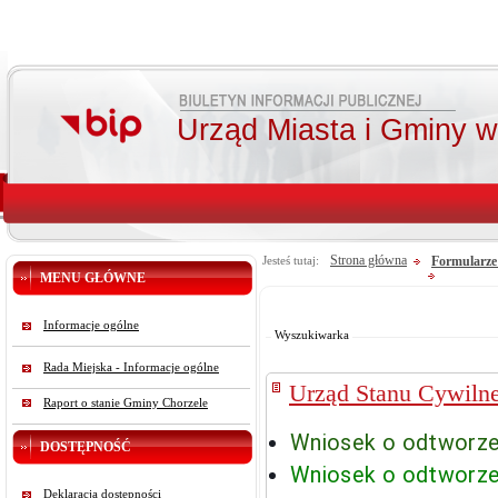
Urząd Miasta i Gminy 
Strona główna
Formularze 
Jesteś tutaj:
MENU GŁÓWNE
Od:
Do:
Informacje ogólne
Szukaj
Wyszukiwarka
Rada Miejska - Informacje ogólne
Urząd Stanu Cywiln
Raport o stanie Gminy Chorzele
Wniosek o odtworze
DOSTĘPNOŚĆ
Wniosek o odtworzen
Deklaracja dostępności