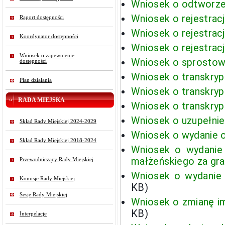
Wniosek o odtworzen
Wniosek o rejestrac
Raport dostępności
Wniosek o rejestracj
Koordynator dostępności
Wniosek o rejestracj
Wniosek o zapewnienie
Wniosek o sprostowa
dostępności
Wniosek o transkryp
Plan działania
Wniosek o transkryp
RADA MIEJSKA
Wniosek o transkryp
Wniosek o uzupełnie
Skład Rady Miejskiej 2024-2029
Wniosek o wydanie o
Skład Rady Miejskiej 2018-2024
Wniosek o wydanie 
małżeńskiego za gra
Przewodniczący Rady Miejskiej
Wniosek o wydanie 
Komisje Rady Miejskiej
KB)
Sesje Rady Miejskiej
Wniosek o zmianę im
KB)
Interpelacje