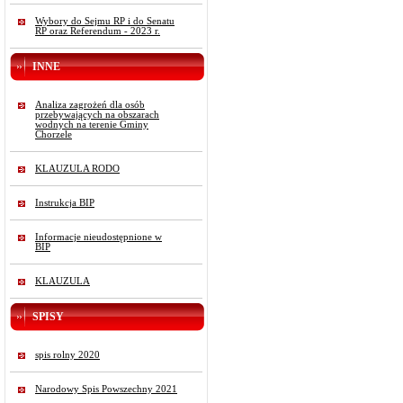
Wybory do Sejmu RP i do Senatu
RP oraz Referendum - 2023 r.
INNE
Analiza zagrożeń dla osób
przebywających na obszarach
wodnych na terenie Gminy
Chorzele
KLAUZULA RODO
Instrukcja BIP
Informacje nieudostępnione w
BIP
KLAUZULA
SPISY
spis rolny 2020
Narodowy Spis Powszechny 2021