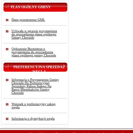
PLAN OGÓLNY GMINY
Dane przestrzenne GML
Uchwała w sprawie przystąpienia
do sporządzenia planu ogólnego
Gminy Chorzele
Ogłoszenie Burmistrza o
przystąpieniu do sporządzenia
planu ogólnego gminy Chorzele
PREFERENCYJNA SPRZEDAŻ
WĘGLA
Informacja o Przystąpieniu Gminy
Chorzele Do Preferencyjnej
Sprzedaży Paliwa Stałego Na
Rzecz Mieszkańców Gminy
Chorzele
Wniosek o preferencyjny zakup
węgla
Informacja o dystrybucji węgla