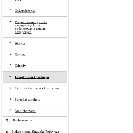
Zaświadczenia
Przyjmowanie zgłoszeń
wewnętrznych oraz
podejmowanie działań
następczych
Akcyza
Oświata
Odpady
Urząd Stanu Cywilnego
Ochrona środowiska i rolnictwo
Sprzedaż alkoholu
Nieruchomości
Obwieszczenia
Elektroniczna Skrzynka Podawcza