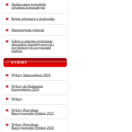
Analiza stanu gospodarki
odpadami komunalnymi
Rejestr informacji o środowisku
Harmonogram polowań
Usługi w zakresie opróżniania
zbiorników bezodpływowych i
przydomowych oczyszczalni
ścieków
WYBORY
Wybory Samorządowe 2024
Wybory do Parlamentu
Europejskiego 2024
Wybory
Wybory Prezydenta
Rzeczypospolitej Polskiej 2025
Wybory Prezydenta
Rzeczypospolitej Polskiej 2020