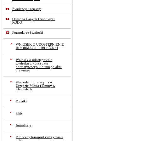
Ewidencje i rejestry
Ochrona Danych Osobowych
RODO
Formularze i wnioski
WNIOSEK O UDOSTĘPNIENIE
INFORMACJI PUBLICZNEJ
Wniosek o udostępnienie
wydruku arkusza aktu
normatywnego lub innego aktu
prawnego
Klauzula informacyjna w
Urzędzie Miasta i Gminy w
Chorzelach
Podatki
Ulgi
Inwestycje
Publiczny transport i utrzymanie
dróg