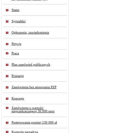
Statut
Sygnaliści
Ogłoszenia, zawiadomienia
Petycje
Praca
Plan zamówień publicznych
Przetargi
Zamówienia bez stosowania PZP
Koncesje
Zamówienia o wartości
nieprzekraczającej 30.000 euro
Postępowania poniżej 130 000 zł
Kontrola zarządcza