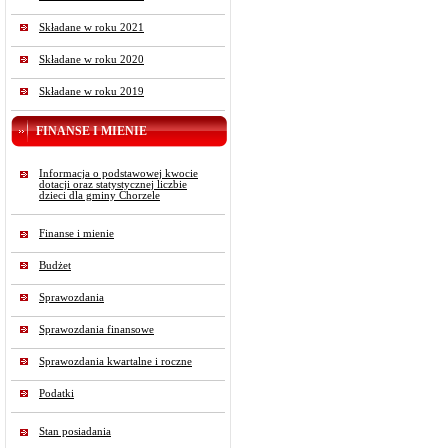
Składane w roku 2021
Składane w roku 2020
Składane w roku 2019
FINANSE I MIENIE
Informacja o podstawowej kwocie
dotacji oraz statystycznej liczbie
dzieci dla gminy Chorzele
Finanse i mienie
Budżet
Sprawozdania
Sprawozdania finansowe
Sprawozdania kwartalne i roczne
Podatki
Stan posiadania