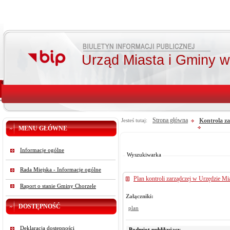
Urząd Miasta i Gminy 
Strona główna
Kontrola z
Jesteś tutaj:
MENU GŁÓWNE
Od:
Do:
Informacje ogólne
Szukaj
Wyszukiwarka
Rada Miejska - Informacje ogólne
Plan kontroli zarządczej w Urzędzie M
Raport o stanie Gminy Chorzele
Załączniki:
DOSTĘPNOŚĆ
plan
Deklaracja dostępności
Podmiot publikujący