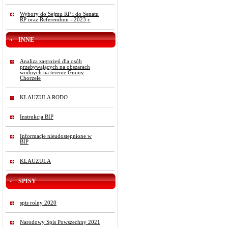
Wybory do Sejmu RP i do Senatu
RP oraz Referendum - 2023 r.
INNE
Analiza zagrożeń dla osób
przebywających na obszarach
wodnych na terenie Gminy
Chorzele
KLAUZULA RODO
Instrukcja BIP
Informacje nieudostępnione w
BIP
KLAUZULA
SPISY
spis rolny 2020
Narodowy Spis Powszechny 2021