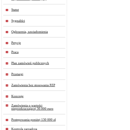
Statut
Sygnaliści
Ogłoszenia, zawiadomienia
Petycje
Praca
Plan zamówień publicznych
Przetargi
Zamówienia bez stosowania PZP
Koncesje
Zamówienia o wartości
nieprzekraczającej 30.000 euro
Postępowania poniżej 130 000 zł
Kontrola zarządcza