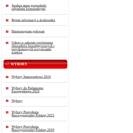
Analiza stanu gospodarki
odpadami komunalnymi
Rejestr informacji o środowisku
Harmonogram polowań
Usługi w zakresie opróżniania
zbiorników bezodpływowych i
przydomowych oczyszczalni
ścieków
WYBORY
Wybory Samorządowe 2024
Wybory do Parlamentu
Europejskiego 2024
Wybory
Wybory Prezydenta
Rzeczypospolitej Polskiej 2025
Wybory Prezydenta
Rzeczypospolitej Polskiej 2020