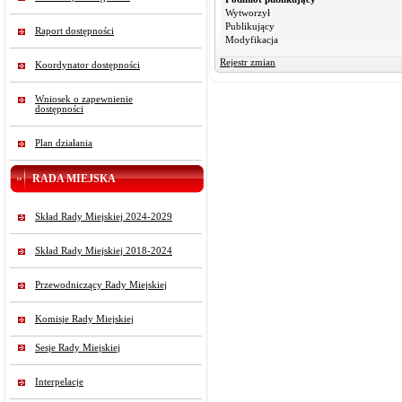
Wytworzył
Publikujący
Raport dostępności
Modyfikacja
Rejestr zmian
Koordynator dostępności
Wniosek o zapewnienie
dostępności
Plan działania
RADA MIEJSKA
Skład Rady Miejskiej 2024-2029
Skład Rady Miejskiej 2018-2024
Przewodniczący Rady Miejskiej
Komisje Rady Miejskiej
Sesje Rady Miejskiej
Interpelacje