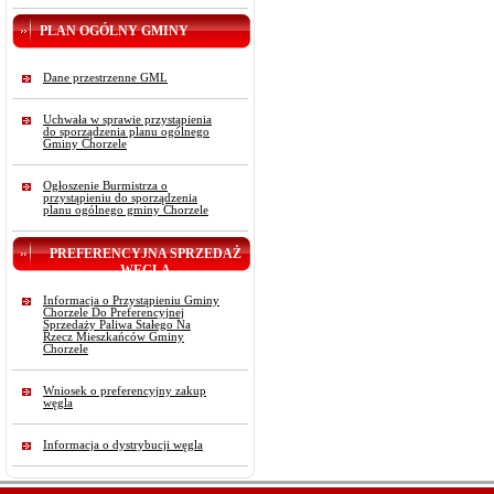
PLAN OGÓLNY GMINY
Dane przestrzenne GML
Uchwała w sprawie przystąpienia
do sporządzenia planu ogólnego
Gminy Chorzele
Ogłoszenie Burmistrza o
przystąpieniu do sporządzenia
planu ogólnego gminy Chorzele
PREFERENCYJNA SPRZEDAŻ
WĘGLA
Informacja o Przystąpieniu Gminy
Chorzele Do Preferencyjnej
Sprzedaży Paliwa Stałego Na
Rzecz Mieszkańców Gminy
Chorzele
Wniosek o preferencyjny zakup
węgla
Informacja o dystrybucji węgla