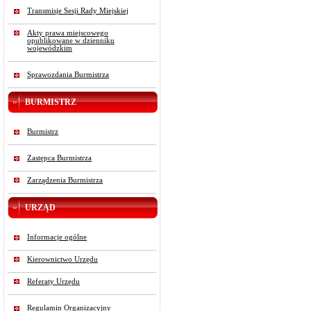
Transmisje Sesji Rady Miejskiej
Akty prawa miejscowego
opublikowane w dzienniku
wojewódzkim
Sprawozdania Burmistrza
BURMISTRZ
Burmistrz
Zastępca Burmistrza
Zarządzenia Burmistrza
URZĄD
Informacje ogólne
Kierownictwo Urzędu
Referaty Urzędu
Regulamin Organizacyjny