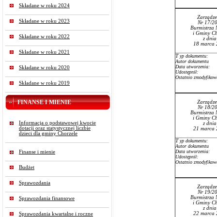
Składane w roku 2024
Zarządze
Składane w roku 2023
Nr 17/2
Burmistrza 
i Gminy Ch
Składane w roku 2022
z dni
18 marca 
Składane w roku 2021
T
yp dokumentu:
Autor dokumentu
Data utworzenia:
Składane w roku 2020
Udostępnił:
Ostatnio zmodyfikow
Składane w roku 2019
FINANSE I MIENIE
Zarządze
Nr 18/2
Burmistrza 
i Gminy Ch
Informacja o podstawowej kwocie
z dni
dotacji oraz statystycznej liczbie
21 marca 
dzieci dla gminy Chorzele
T
yp dokumentu:
Autor dokumentu
Data utworzenia:
Finanse i mienie
Udostępnił:
Ostatnio zmodyfikow
Budżet
Sprawozdania
Zarządze
Nr 19/2
Burmistrza 
Sprawozdania finansowe
i Gminy Ch
z dni
22 marca 
Sprawozdania kwartalne i roczne