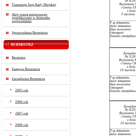
Nr 4/20
Burmistrza 
Transmisje Sesji Rady Miejskiej
i Gminy Ch
z dni
3 stycznia
Akty prawa miejscowego
opublikowane w dzienniku
wojewódzkim
T
yp dokumentu:
Autor dokumentu
Data utworzenia:
Sprawozdania Burmistrza
Udostępnił:
Ostatnio zmodyfikow
BURMISTRZ
Zarządze
Nr 5/20
Burmistrz
Burmistrza 
i Gminy Ch
z dni
Zastępca Burmistrza
14 stycznia
T
yp dokumentu:
Zarządzenia Burmistrza
Autor dokumentu
Data utworzenia:
Udostępnił:
2005 rok
Ostatnio zmodyfikow
2006 rok
Zarządze
Nr 6/20
Burmistrza 
2007 rok
i Gminy Ch
z dni
14 styczni
2008 rok
T
yp dokumentu:
Autor dokumentu