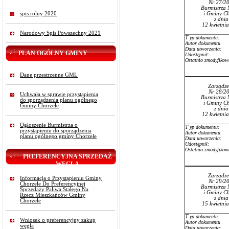
Nr 27/2
Burmistrza 
spis rolny 2020
i Gminy Ch
z dni
12 kwietni
Narodowy Spis Powszechny 2021
T
yp dokumentu:
Autor dokumentu
Data utworzenia:
PLAN OGÓLNY GMINY
Udostępnił:
Ostatnio zmodyfikow
Dane przestrzenne GML
Zarządze
Nr 28/2
Uchwała w sprawie przystąpienia
Burmistrza 
do sporządzenia planu ogólnego
i Gminy Ch
Gminy Chorzele
z dni
12 kwietni
Ogłoszenie Burmistrza o
T
yp dokumentu:
przystąpieniu do sporządzenia
Autor dokumentu
planu ogólnego gminy Chorzele
Data utworzenia:
Udostępnił:
Ostatnio zmodyfikow
PREFERENCYJNA SPRZEDAŻ
WĘGLA
Zarządze
Informacja o Przystąpieniu Gminy
Nr 29/2
Chorzele Do Preferencyjnej
Burmistrza 
Sprzedaży Paliwa Stałego Na
i Gminy Ch
Rzecz Mieszkańców Gminy
z dni
Chorzele
15 kwietni
T
yp dokumentu:
Wniosek o preferencyjny zakup
Autor dokumentu
węgla
Data utworzenia: