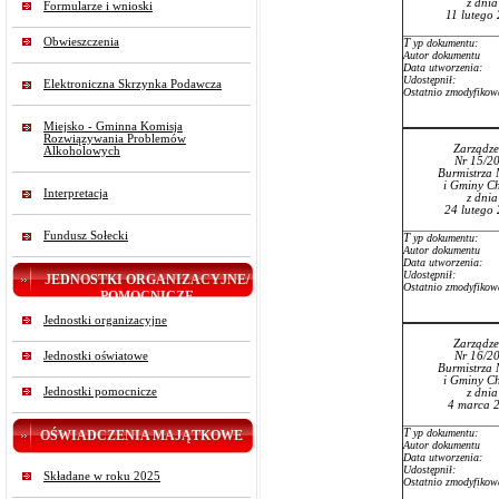
z dni
Formularze i wnioski
11 lutego
Obwieszczenia
T
yp dokumentu:
Autor dokumentu
Data utworzenia:
Udostępnił:
Elektroniczna Skrzynka Podawcza
Ostatnio zmodyfikow
Miejsko - Gminna Komisja
Rozwiązywania Problemów
Zarządze
Alkoholowych
Nr 15/2
Burmistrza 
i Gminy Ch
Interpretacja
z dni
24 lutego
Fundusz Sołecki
T
yp dokumentu:
Autor dokumentu
Data utworzenia:
Udostępnił:
JEDNOSTKI ORGANIZACYJNE/
Ostatnio zmodyfikow
POMOCNICZE
Jednostki organizacyjne
Zarządze
Jednostki oświatowe
Nr 16/2
Burmistrza 
i Gminy Ch
Jednostki pomocnicze
z dni
4 marca 
T
yp dokumentu:
OŚWIADCZENIA MAJĄTKOWE
Autor dokumentu
Data utworzenia:
Udostępnił:
Składane w roku 2025
Ostatnio zmodyfikow