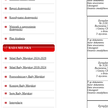
Autor dokumentu
Data utworzenia:
Udostępnił:
Raport dostępności
Ostatnio zmodyfikow
Koordynator dostępności
Zarządze
Nr 2/20
Burmistrza 
Wniosek o zapewnienie
i Gminy Ch
dostępności
z dni
3 stycznia
Plan działania
T
yp dokumentu:
Autor dokumentu
Data utworzenia:
RADA MIEJSKA
Udostępnił:
Ostatnio zmodyfikow
Skład Rady Miejskiej 2024-2029
Zarządze
Nr 3/20
Skład Rady Miejskiej 2018-2024
Burmistrza 
i Gminy Ch
z dni
3 stycznia
Przewodniczący Rady Miejskiej
T
yp dokumentu:
Autor dokumentu
Komisje Rady Miejskiej
Data utworzenia:
Udostępnił:
Ostatnio zmodyfikow
Sesje Rady Miejskiej
Interpelacje
Zarządze