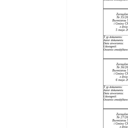
Zarządze
Nr 35/2
Burmistrza 
i Gminy Ch
z dni
5 maja 2
T
yp dokumentu:
Autor dokumentu
Data utworzenia:
Udostępnił:
Ostatnio zmodyfikow
Zarządze
Nr 36/2
Burmistrza 
i Gminy Ch
z dni
6 maja 2
T
yp dokumentu:
Autor dokumentu
Data utworzenia:
Udostępnił:
Ostatnio zmodyfikow
Zarządze
Nr 27/2
Burmistrza 
i Gminy Ch
z dni