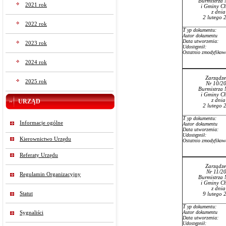
Burmistrza 
2021 rok
i Gminy Ch
z dni
2 lutego 
2022 rok
T
yp dokumentu:
Autor dokumentu
Data utworzenia:
2023 rok
Udostępnił:
Ostatnio zmodyfikow
2024 rok
Zarządze
2025 rok
Nr 10/2
Burmistrza 
i Gminy Ch
z dni
URZĄD
2 lutego 
T
yp dokumentu:
Informacje ogólne
Autor dokumentu
Data utworzenia:
Udostępnił:
Kierownictwo Urzędu
Ostatnio zmodyfikow
Referaty Urzędu
Zarządze
Nr 11/2
Regulamin Organizacyjny
Burmistrza 
i Gminy Ch
z dni
Statut
9 lutego 
T
yp dokumentu:
Autor dokumentu
Sygnaliści
Data utworzenia:
Udostępnił: