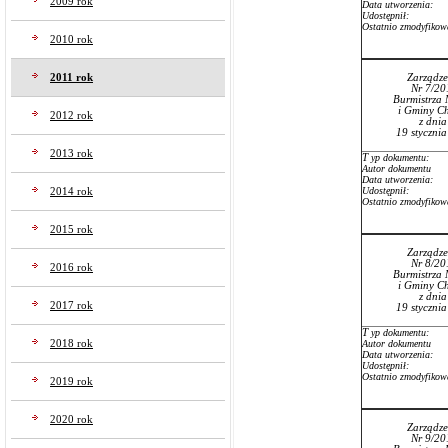
2009 rok
Data utworzenia:
Udostępnił:
Ostatnio zmodyfikow
2010 rok
2011 rok
Zarządze
Nr 7/20
Burmistrza 
i Gminy Ch
2012 rok
z dni
19 styczni
2013 rok
T
yp dokumentu:
Autor dokumentu
Data utworzenia:
Udostępnił:
2014 rok
Ostatnio zmodyfikow
2015 rok
Zarządze
Nr 8/20
2016 rok
Burmistrza 
i Gminy Ch
z dni
2017 rok
19 styczni
T
yp dokumentu:
2018 rok
Autor dokumentu
Data utworzenia:
Udostępnił:
Ostatnio zmodyfikow
2019 rok
2020 rok
Zarządze
Nr 9/20