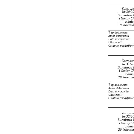
Zarządze
Nr 30/2
Burmistrza 
i Gminy Ch
z dni
19 kwietni
T
yp dokumentu:
Autor dokumentu
Data utworzenia:
Udostępnił:
Ostatnio zmodyfikow
Zarządze
Nr 31/2
Burmistrza 
i Gminy Ch
z dni
20 kwietni
T
yp dokumentu:
Autor dokumentu
Data utworzenia:
Udostępnił:
Ostatnio zmodyfikow
Zarządze
Nr 32/2
Burmistrza 
i Gminy Ch
z dni
20 kwietni