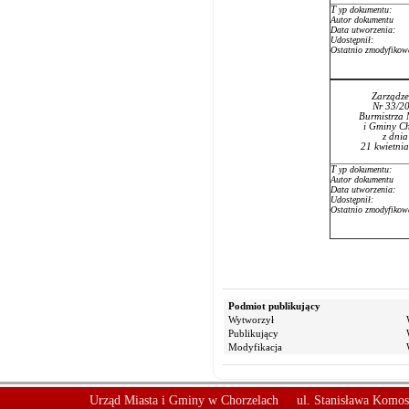
T
yp dokumentu:
Autor dokumentu
Data utworzenia:
Udostępnił:
Ostatnio zmodyfikow
Zarządze
Nr 33/2
Burmistrza 
i Gminy Ch
z dni
21 kwietni
T
yp dokumentu:
Autor dokumentu
Data utworzenia:
Udostępnił:
Ostatnio zmodyfikow
Podmiot publikujący
Wytworzył
Publikujący
Modyfikacja
Urząd Miasta i Gminy w Chorzelach
ul. Stanisława Komos