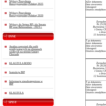
Wybory Prezydenta
Autor dokumentu
Rzeczypospolitej Polskiej 2025
Data utworzenia:
Udostępnił:
Ostatnio zmodyfikow
Wybory Prezydenta
Rzeczypospolitej Polskiej 2020
Zarządze
Nr 25/2
Wybory do Sejmu RP i do Senatu
Burmistrza 
RP oraz Referendum - 2023 r.
i Gminy Ch
z dni
11 kwietni
INNE
T
yp dokumentu:
Autor dokumentu
Data utworzenia:
Analiza zagrożeń dla osób
Udostępnił:
przebywających na obszarach
Ostatnio zmodyfikow
wodnych na terenie Gminy
Chorzele
Zarządze
KLAUZULA RODO
Nr 26/2
Burmistrza 
i Gminy Ch
Instrukcja BIP
z dni
12 kwietni
Informacje nieudostępnione w
T
yp dokumentu:
BIP
Autor dokumentu
Data utworzenia:
Udostępnił:
Ostatnio zmodyfikow
KLAUZULA
SPISY
Zarządze