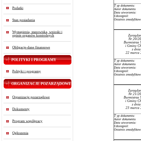
T
yp dokumentu:
Podatki
Autor dokumentu
Data utworzenia:
Udostępnił:
Ostatnio zmodyfikow
Stan posiadania
Wystąpienia, stanowiska, wnioski i
opinie organów kontrolnych
Zarządze
Nr 20/2
Burmistrza 
i Gminy Ch
Obligacje-dane finansowe
z dni
22 marca 
POLITYKI I PROGRAMY
T
yp dokumentu:
Autor dokumentu
Data utworzenia:
Udostępnił:
Polityki i programy
Ostatnio zmodyfikow
ORGANIZACJE POZARZĄDOWE
Zarządze
Nr 21/2
Organizacje pozarządowe
Burmistrza 
i Gminy Ch
z dni
23 marca 
Dokumenty
T
yp dokumentu:
Autor dokumentu
Program współpracy
Data utworzenia:
Udostępnił:
Ostatnio zmodyfikow
Ogłoszenia