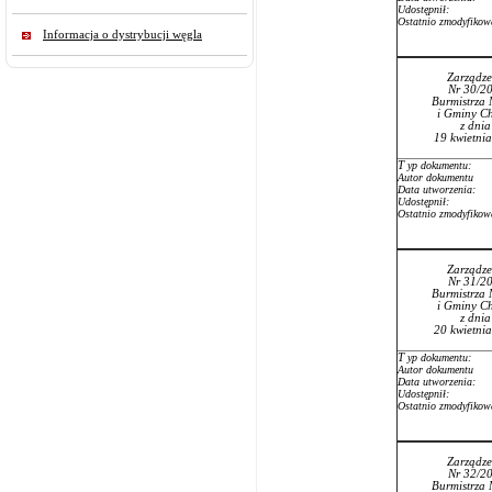
Udostępnił:
Ostatnio zmodyfikow
Informacja o dystrybucji węgla
Zarządze
Nr 30/2
Burmistrza 
i Gminy Ch
z dni
19 kwietni
T
yp dokumentu:
Autor dokumentu
Data utworzenia:
Udostępnił:
Ostatnio zmodyfikow
Zarządze
Nr 31/2
Burmistrza 
i Gminy Ch
z dni
20 kwietni
T
yp dokumentu:
Autor dokumentu
Data utworzenia:
Udostępnił:
Ostatnio zmodyfikow
Zarządze
Nr 32/2
Burmistrza 