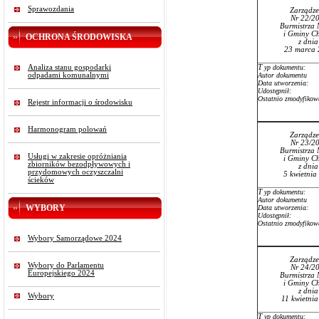
Sprawozdania
Zarządze
Nr 22/2
Burmistrza 
i Gminy Ch
OCHRONA ŚRODOWISKA
z dni
23 marca 
Analiza stanu gospodarki
T
yp dokumentu:
odpadami komunalnymi
Autor dokumentu
Data utworzenia:
Udostępnił:
Ostatnio zmodyfikow
Rejestr informacji o środowisku
Harmonogram polowań
Zarządze
Nr 23/2
Burmistrza 
Usługi w zakresie opróżniania
i Gminy Ch
zbiorników bezodpływowych i
z dni
przydomowych oczyszczalni
5 kwietnia
ścieków
T
yp dokumentu:
Autor dokumentu
WYBORY
Data utworzenia:
Udostępnił:
Ostatnio zmodyfikow
Wybory Samorządowe 2024
Zarządze
Wybory do Parlamentu
Nr 24/2
Europejskiego 2024
Burmistrza 
i Gminy Ch
z dni
Wybory
11 kwietni
T
yp dokumentu: