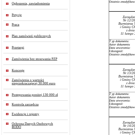
Ostatnio zmodyfikow
Ogłoszenia, zawiadomienia
Petycje
Zarządze
Nr 12/2
Burmistrza 
Praca
i Gminy Ch
z dni
11 lutego
Plan zamówień publicznych
T
yp dokumentu:
Autor dokumentu
Przetargi
Data utworzenia:
Udostępnił:
Ostatnio zmodyfikow
Zamówienia bez stosowania PZP
Zarządze
Koncesje
Nr 13/2
Burmistrza 
i Gminy Ch
Zamówienia o wartości
z dni
nieprzekraczającej 30.000 euro
11 lutego
T
yp dokumentu:
Postępowania poniżej 130 000 zł
Autor dokumentu
Data utworzenia:
Udostępnił:
Kontrola zarządcza
Ostatnio zmodyfikow
Ewidencje i rejestry
Zarządze
Ochrona Danych Osobowych
Nr 14/2
RODO
Burmistrza 
i Gminy Ch