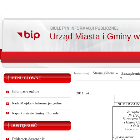
Urząd Miasta i Gminy 
Strona główna
Zarządzeni
Jesteś tutaj:
MENU GŁÓWNE
Informacje ogólne
2011 rok
Rada Miejska - Informacje ogólne
NUMER ZARZ
Zarządze
Raport o stanie Gminy Chorzele
Nr 1/20
Burmistrza 
i Gminy Ch
DOSTĘPNOŚĆ
z dni
3 stycznia
T
yp dokumentu:
Deklaracja dostępności