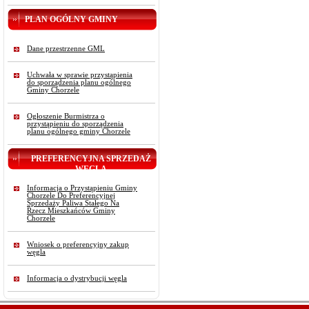
PLAN OGÓLNY GMINY
Dane przestrzenne GML
Uchwała w sprawie przystąpienia
do sporządzenia planu ogólnego
Gminy Chorzele
Ogłoszenie Burmistrza o
przystąpieniu do sporządzenia
planu ogólnego gminy Chorzele
PREFERENCYJNA SPRZEDAŻ
WĘGLA
Informacja o Przystąpieniu Gminy
Chorzele Do Preferencyjnej
Sprzedaży Paliwa Stałego Na
Rzecz Mieszkańców Gminy
Chorzele
Wniosek o preferencyjny zakup
węgla
Informacja o dystrybucji węgla