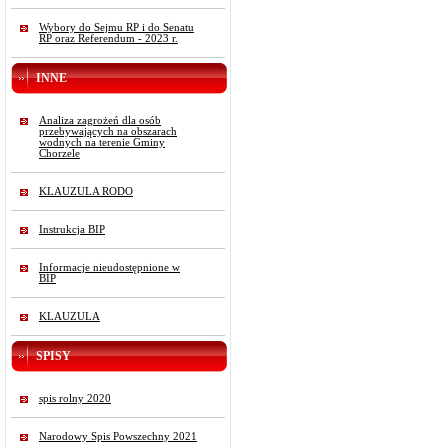
Wybory do Sejmu RP i do Senatu
RP oraz Referendum - 2023 r.
INNE
Analiza zagrożeń dla osób
przebywających na obszarach
wodnych na terenie Gminy
Chorzele
KLAUZULA RODO
Instrukcja BIP
Informacje nieudostępnione w
BIP
KLAUZULA
SPISY
spis rolny 2020
Narodowy Spis Powszechny 2021