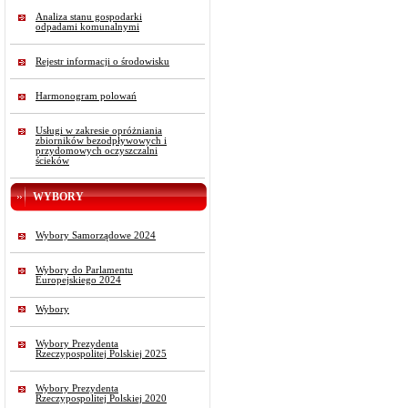
Analiza stanu gospodarki
odpadami komunalnymi
Rejestr informacji o środowisku
Harmonogram polowań
Usługi w zakresie opróżniania
zbiorników bezodpływowych i
przydomowych oczyszczalni
ścieków
WYBORY
Wybory Samorządowe 2024
Wybory do Parlamentu
Europejskiego 2024
Wybory
Wybory Prezydenta
Rzeczypospolitej Polskiej 2025
Wybory Prezydenta
Rzeczypospolitej Polskiej 2020