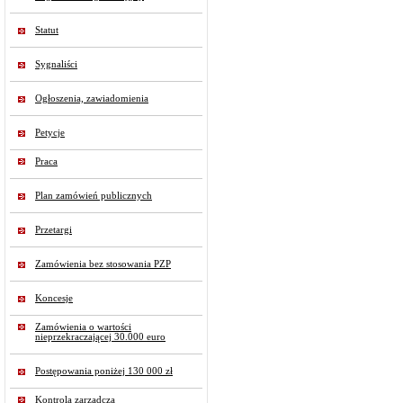
Statut
Sygnaliści
Ogłoszenia, zawiadomienia
Petycje
Praca
Plan zamówień publicznych
Przetargi
Zamówienia bez stosowania PZP
Koncesje
Zamówienia o wartości
nieprzekraczającej 30.000 euro
Postępowania poniżej 130 000 zł
Kontrola zarządcza