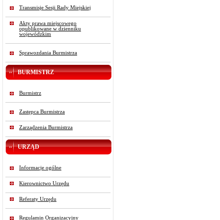
Transmisje Sesji Rady Miejskiej
Akty prawa miejscowego
opublikowane w dzienniku
wojewódzkim
Sprawozdania Burmistrza
BURMISTRZ
Burmistrz
Zastępca Burmistrza
Zarządzenia Burmistrza
URZĄD
Informacje ogólne
Kierownictwo Urzędu
Referaty Urzędu
Regulamin Organizacyjny