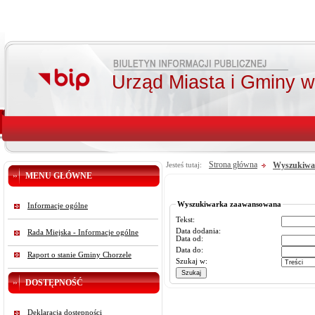
Urząd Miasta i Gminy 
Strona główna
Wyszukiwa
Jesteś tutaj:
MENU GŁÓWNE
Wyszukiwarka zaawansowana
Informacje ogólne
Tekst:
Data dodania:
Rada Miejska - Informacje ogólne
Data od:
Data do:
Raport o stanie Gminy Chorzele
Szukaj w:
DOSTĘPNOŚĆ
Deklaracja dostępności