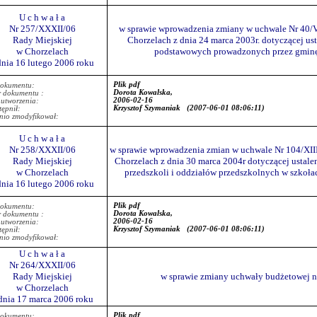
U c h w a ł a
Nr 257/XXXII/06
w sprawie wprowadzenia zmiany w uchwale Nr 40
Rady Miejskiej
Chorzelach z dnia 24 marca 2003r. dotyczącej ust
w Chorzelach
podstawowych prowadzonych przez gminę
dnia 16 lutego 2006 roku
Plik pdf
dokumentu:
Dorota Kowalska,
r dokumentu :
2006-02-16
 utworzenia:
Krzysztof Szymaniak
(2007-06-01 08:06:11)
ępnił:
nio zmodyfikował:
U c h w a ł a
Nr 258/XXXII/06
w sprawie wprowadzenia zmian w uchwale Nr 104/XII
Rady Miejskiej
Chorzelach z dnia 30 marca 2004r dotyczącej ustalen
w Chorzelach
przedszkoli i oddziałów przedszkolnych w szkoł
dnia 16 lutego 2006 roku
Plik pdf
dokumentu:
Dorota Kowalska,
r dokumentu :
2006-02-16
 utworzenia:
Krzysztof Szymaniak
(2007-06-01 08:06:11)
ępnił:
nio zmodyfikował:
U c h w a ł a
Nr 264/XXXII/06
Rady Miejskiej
w sprawie zmiany uchwały budżetowej na
w Chorzelach
dnia 17 marca 2006 roku
Plik pdf
dokumentu: