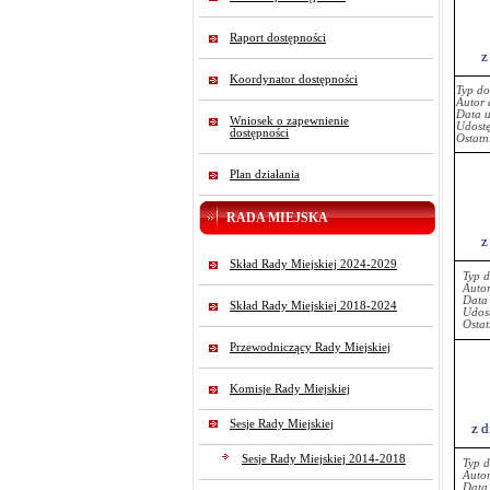
Raport dostępności
z
Koordynator dostępności
Typ d
Autor 
Data u
Wniosek o zapewnienie
Udostę
dostępności
Ostatn
Plan działania
RADA MIEJSKA
z
Skład Rady Miejskiej 2024-2029
Typ 
Auto
Data
Skład Rady Miejskiej 2018-2024
Udost
Ostat
Przewodniczący Rady Miejskiej
Komisje Rady Miejskiej
Sesje Rady Miejskiej
z d
Sesje Rady Miejskiej 2014-2018
Typ 
Auto
Data