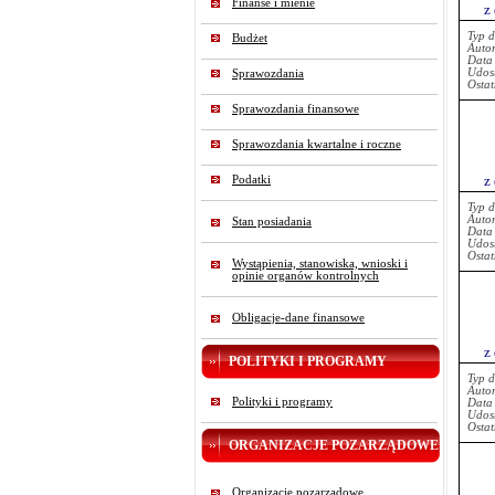
Finanse i mienie
z
Typ 
Budżet
Auto
Data
Udost
Sprawozdania
Ostat
Sprawozdania finansowe
Sprawozdania kwartalne i roczne
z
Podatki
Typ 
Auto
Stan posiadania
Data
Udost
Ostat
Wystąpienia, stanowiska, wnioski i
opinie organów kontrolnych
Obligacje-dane finansowe
z
POLITYKI I PROGRAMY
Typ 
Auto
Polityki i programy
Data
Udost
Ostat
ORGANIZACJE POZARZĄDOWE
Organizacje pozarządowe