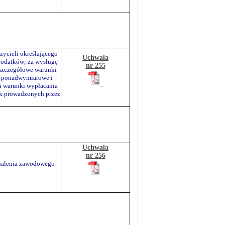
ycieli określającego
Uchwała
dodatków; za wysługę
nr 255
 szczegółowe warunki
y ponadwymiarowe i
i warunki wypłacania
ek prowadzonych przez
Uchwała
nr 256
onalenia zawodowego