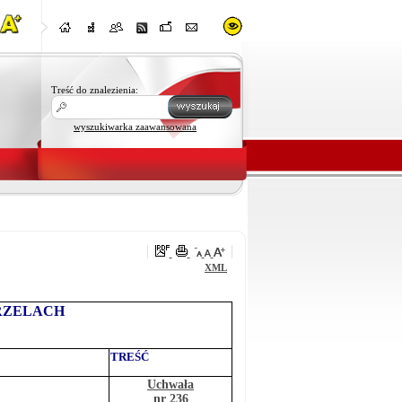
Treść do znalezienia:
wyszukiwarka zaawansowana
XML
RZELACH
TREŚĆ
Uchwała
nr 236