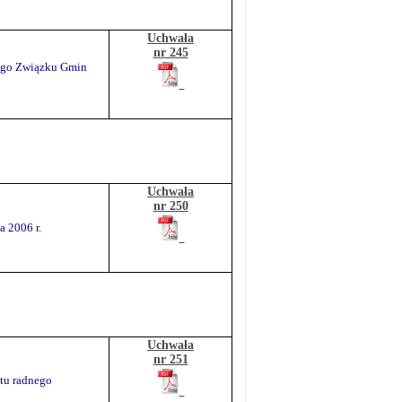
Uchwała
nr 245
nego Związku Gmin
Uchwała
nr 250
 2006 r.
Uchwała
nr 251
tu radnego