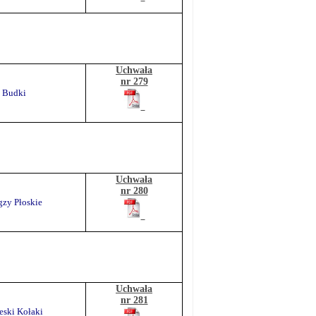
Uchwała
nr 279
a Budki
Uchwała
nr 280
gzy Płoskie
Uchwała
nr 281
eski Kołaki