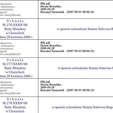
Plik pdf
dokumentu:
Dorota Kowalska,
r dokumentu :
2006-04-28
 utworzenia:
Krzysztof Szymaniak
(2007-06-01 08:06:11)
ępnił:
nio zmodyfikował:
U c h w a ł a
Nr 276/XXXIV/06
Rady Miejskiej
w sprawie uchwalenia Statutu Sołectwa 
w Chorzelach
 dnia 28 kwietnia 2006 r.
Plik pdf
dokumentu:
Dorota Kowalska,
r dokumentu :
2006-04-28
 utworzenia:
Krzysztof Szymaniak
(2007-06-01 08:06:11)
ępnił:
nio zmodyfikował:
U c h w a ł a
Nr 277/XXXIV/06
Rady Miejskiej
w sprawie uchwalenia Statutu Sołectwa
w Chorzelach
 dnia 28 kwietnia 2006 r.
Plik pdf
dokumentu:
Dorota Kowalska,
r dokumentu :
2006-04-28
 utworzenia:
Krzysztof Szymaniak
(2007-06-01 08:06:11)
ępnił:
nio zmodyfikował:
U c h w a ł a
Nr 278/XXXIV/06
Rady Miejskiej
w sprawie uchwalenia Statutu Sołectwa Bog
w Chorzelach