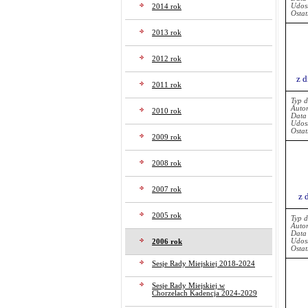
Udost
2014 rok
Ostat
2013 rok
2012 rok
z d
2011 rok
Typ 
Auto
2010 rok
Data
Udost
Ostat
2009 rok
2008 rok
2007 rok
z 
2005 rok
Typ 
Auto
Data
Udost
2006 rok
Ostat
Sesje Rady Miejskiej 2018-2024
Sesje Rady Miejskiej w
Chorzelach Kadencja 2024-2029