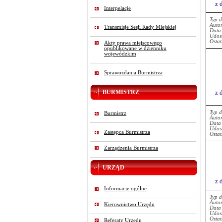
z 
Interpelacje
Typ 
Auto
Transmisje Sesji Rady Miejskiej
Data
Udost
Ostat
Akty prawa miejscowego
opublikowane w dzienniku
wojewódzkim
Sprawozdania Burmistrza
BURMISTRZ
z 
Typ 
Burmistrz
Auto
Data
Udost
Zastępca Burmistrza
Ostat
Zarządzenia Burmistrza
URZĄD
z 
Informacje ogólne
Typ 
Auto
Kierownictwo Urzędu
Data
Udost
Ostat
Referaty Urzędu