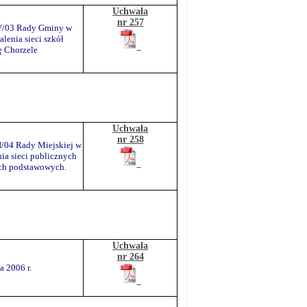
Uchwała
nr 257
/V/03 Rady Gminy w
alenia sieci szkół
 Chorzele
Uchwała
nr 258
I/04 Rady Miejskiej w
ia sieci publicznych
ach podstawowych.
Uchwała
nr 264
 2006 r.