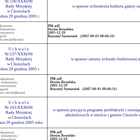
Nr 236/XXXI/06
Rady Miejskiej
w sprawie uchwalenia budżetu gminy na
w Chorzelach
 dnia 29 grudnia 2005 r.
okumentu:
Plik pdf
dokumentu :
Dorota Kowalska,
tworzenia:
2005-12-29
pnił:
Krzysztof Szymaniak
(2007-06-01 08:06:11)
io zmodyfikował:
U c h w a ł a
Nr 237/XXXI/06
Rady Miejskiej
w sprawie zmiany uchwały budżetowej na
w Chorzelach
 dnia 29 grudnia 2005 r.
Plik pdf
dokumentu:
Dorota Kowalska,
r dokumentu :
2005-12-29
 utworzenia:
Krzysztof Szymaniak
(2007-06-01 08:06:11)
ępnił:
nio zmodyfikował:
U c h w a ł a
Nr 243/XXXI/06
w sprawie przyjęcia programu profilaktyki i rozw
Rady Miejskiej
alkoholowych w mieście i gminie Chorzele 
w Chorzelach
nia 29 grudnia 2005 roku
Plik pdf
dokumentu:
Dorota Kowalska
r dokumentu :
2005-12-29
 utworzenia: