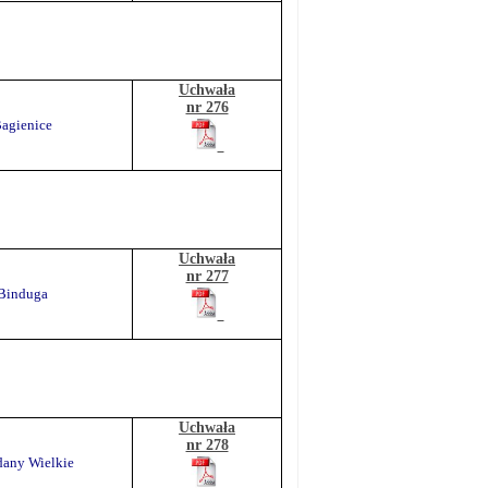
Uchwała
nr 276
Bagienice
Uchwała
nr 277
 Binduga
Uchwała
nr 278
dany Wielkie