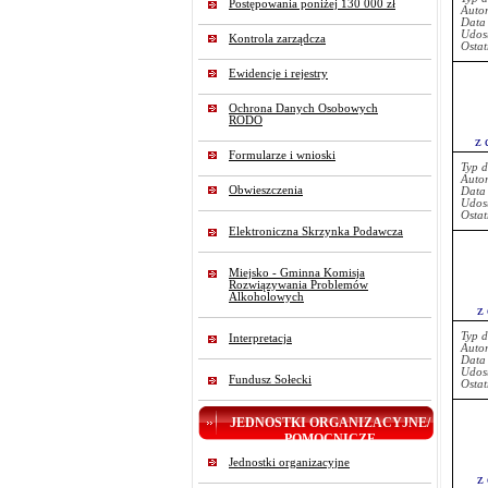
Postępowania poniżej 130 000 zł
Auto
Data
Udost
Kontrola zarządcza
Ostat
Ewidencje i rejestry
Ochrona Danych Osobowych
RODO
z 
Formularze i wnioski
Typ 
Auto
Obwieszczenia
Data
Udost
Ostat
Elektroniczna Skrzynka Podawcza
Miejsko - Gminna Komisja
Rozwiązywania Problemów
Alkoholowych
z
Typ 
Interpretacja
Auto
Data
Udost
Fundusz Sołecki
Ostat
JEDNOSTKI ORGANIZACYJNE/
POMOCNICZE
Jednostki organizacyjne
z