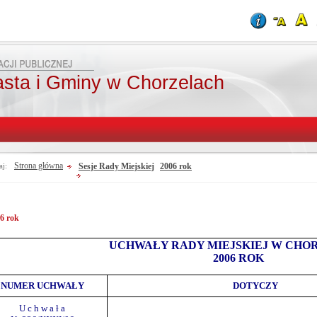
asta i Gminy w Chorzelach
Strona główna
Sesje Rady Miejskiej
2006 rok
aj:
6 rok
UCHWAŁY RADY MIEJSKIEJ W CHO
2006 ROK
NUMER UCHWAŁY
DOTYCZY
U c h w a ł a