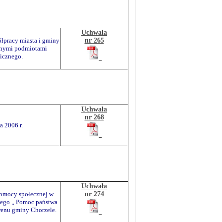
Uchwała
łpracy miasta i gminy
nr 265
nnymi podmiotami
icznego.
Uchwała
nr 268
 2006 r.
Uchwała
pomocy społecznej w
nr 274
iego „ Pomoc państwa
erenu gminy Chorzele.