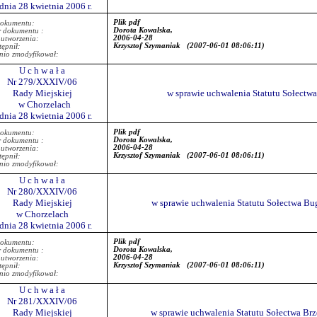
 dnia 28 kwietnia 2006 r.
Plik pdf
dokumentu:
Dorota Kowalska,
r dokumentu :
2006-04-28
 utworzenia:
Krzysztof Szymaniak
(2007-06-01 08:06:11)
ępnił:
nio zmodyfikował:
U c h w a ł a
Nr 279/XXXIV/06
Rady Miejskiej
w sprawie uchwalenia Statutu Sołectw
w Chorzelach
 dnia 28 kwietnia 2006 r.
Plik pdf
dokumentu:
Dorota Kowalska,
r dokumentu :
2006-04-28
 utworzenia:
Krzysztof Szymaniak
(2007-06-01 08:06:11)
ępnił:
nio zmodyfikował:
U c h w a ł a
Nr 280/XXXIV/06
Rady Miejskiej
w sprawie uchwalenia Statutu Sołectwa Bu
w Chorzelach
 dnia 28 kwietnia 2006 r.
Plik pdf
dokumentu:
Dorota Kowalska,
r dokumentu :
2006-04-28
 utworzenia:
Krzysztof Szymaniak
(2007-06-01 08:06:11)
ępnił:
nio zmodyfikował:
U c h w a ł a
Nr 281/XXXIV/06
Rady Miejskiej
w sprawie uchwalenia Statutu Sołectwa Brz