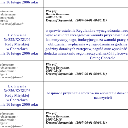
dnia 16 lutego 2006 roku
Plik pdf
dokumentu:
Dorota Kowalska,
r dokumentu :
2006-02-16
 utworzenia:
Krzysztof Szymaniak
(2007-06-01 08:06:11)
ępnił:
nio zmodyfikował:
w sprawie ustalenia Regulaminu wynagradzania naucz
U c h w a ł a
wysokości oraz szczegółowe warunki przyznawania 
Nr 255/XXXII/06
lat, motywacyjnego, funkcyjnego, za warunki pracy,
Rady Miejskiej
obliczania i wypłacania wynagrodzenia za godzin
w Chorzelach
godziny doraźnych zastępstw, nagród oraz wysokość 
dnia 16 lutego 2006 roku
dodatku mieszkaniowego nauczycieli szkół i placów
Gminę Chorzele.
Plik pdf
dokumentu:
Dorota Kowalska,
r dokumentu :
2006-02-16
 utworzenia:
Krzysztof Szymaniak
(2007-06-01 08:06:11)
ępnił:
nio zmodyfikował:
U c h w a ł a
Nr 256/XXXII/06
w sprawie przyznania środków na wspieranie dosk
Rady Miejskiej
nauczycieli
w Chorzelach
dnia 16 lutego 2006 roku
Plik pdf
dokumentu:
Dorota Kowalska,
r dokumentu :
2006-02-16
 utworzenia:
Krzysztof Szymaniak
(2007-06-01 08:06:11)
ępnił:
nio zmodyfikował: