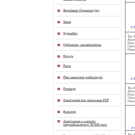
Regulamin Organizacyjny
Statut
z 
Sygnaliści
Typ 
Auto
Data
Ogłoszenia, zawiadomienia
Udost
Ostat
Petycje
Praca
Plan zamówień publicznych
z 
Typ 
Przetargi
Auto
Data
Udost
Zamówienia bez stosowania PZP
Ostat
Koncesje
Zamówienia o wartości
nieprzekraczającej 30.000 euro
z 
Typ 