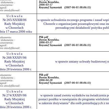
Dorota Kowalska,
r dokumentu :
2006-03-17
 utworzenia:
Krzysztof Szymaniak
(2007-06-01 08:06:11)
ępnił:
nio zmodyfikował:
U c h w a ł a
Nr 265/XXXIII/06
w sprawie uchwalenia rocznego programu i zasad wspó
Rady Miejskiej
Chorzele z organizacjami pozarządowymi oraz i
w Chorzelach
prowadzącymi działalność pożytku publ
dnia 17 marca 2006 roku
Plik pdf
dokumentu:
Dorota Kowalska,
r dokumentu :
2006-03-17
 utworzenia:
Krzysztof Szymaniak
(2007-06-01 08:06:11)
ępnił:
nio zmodyfikował:
U c h w a ł a
Nr 268/XXXIV/06
Rady Miejskiej
w sprawie zmiany uchwały budżetowej na
w Chorzelach
 dnia 28 kwietnia 2006 r.
Plik pdf
dokumentu:
Dorota Kowalska,
r dokumentu :
2006-04-28
 utworzenia:
Krzysztof Szymaniak
(2007-06-01 08:06:11)
ępnił:
nio zmodyfikował:
U c h w a ł a
Nr 274/XXXIV/06
w sprawie zasad zwrotu wydatków na świadczenia 
Rady Miejskiej
postaci posiłku w nawiązaniu do programu wieloletn
w Chorzelach
w zakresie dożywiania” dla osób potrzebujących z t
 dnia 28 kwietnia 2006 r.