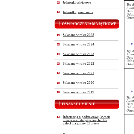
Jednostki oświatowe
Typ 
Auto
Data
Jednostki pomocnicze
Udost
Ostat
OŚWIADCZENIA MAJĄTKOWE
Składane w roku 2025
z
Składane w roku 2024
Typ 
Składane w roku 2023
Auto
Data
Udost
Składane w roku 2022
Ostat
Składane w roku 2021
Składane w roku 2020
z
Składane w roku 2019
Typ 
Auto
FINANSE I MIENIE
Data
Udost
Ostat
Informacja o podstawowej kwocie
dotacji oraz statystycznej liczbie
dzieci dla gminy Chorzele