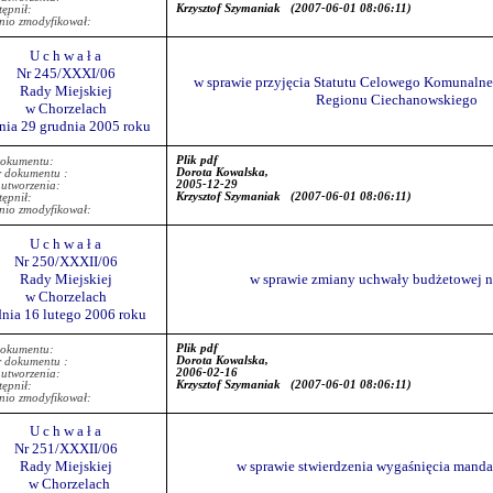
Krzysztof Szymaniak
(2007-06-01 08:06:11)
ępnił:
nio zmodyfikował:
U c h w a ł a
Nr 245/XXXI/06
w sprawie przyjęcia Statutu Celowego Komunal
Rady Miejskiej
Regionu Ciechanowskiego
w Chorzelach
nia 29 grudnia 2005 roku
Plik pdf
dokumentu:
Dorota Kowalska,
r dokumentu :
2005-12-29
 utworzenia:
Krzysztof Szymaniak
(2007-06-01 08:06:11)
ępnił:
nio zmodyfikował:
U c h w a ł a
Nr 250/XXXII/06
Rady Miejskiej
w sprawie zmiany uchwały budżetowej na
w Chorzelach
dnia 16 lutego 2006 roku
Plik pdf
dokumentu:
Dorota Kowalska,
r dokumentu :
2006-02-16
 utworzenia:
Krzysztof Szymaniak
(2007-06-01 08:06:11)
ępnił:
nio zmodyfikował:
U c h w a ł a
Nr 251/XXXII/06
Rady Miejskiej
w sprawie stwierdzenia wygaśnięcia manda
w Chorzelach