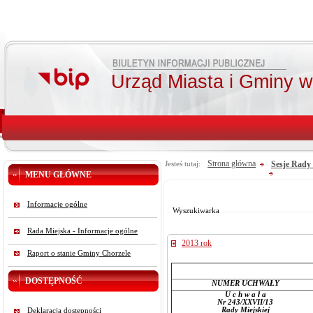
Urząd Miasta i Gminy 
Strona główna
Sesje Rady 
Jesteś tutaj:
MENU GŁÓWNE
Od:
Do:
Informacje ogólne
Szukaj
Wyszukiwarka
Rada Miejska - Informacje ogólne
2013 rok
Raport o stanie Gminy Chorzele
DOSTĘPNOŚĆ
NUMER UCHWAŁY
U c h w a ł a
Nr 243/XXVII/13
Rady Miejskiej
Deklaracja dostępności