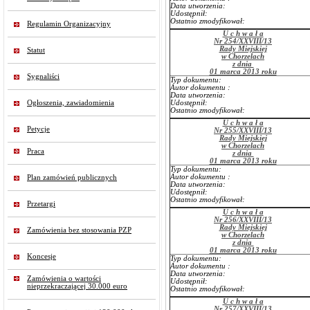
Data utworzenia:
Udostępnił:
Ostatnio zmodyfikował:
Regulamin Organizacyjny
U c h w a ł a
Nr 254/XXVIII/13
Rady Miejskiej
Statut
w Chorzelach
z dnia
01 marca 2013 roku
Sygnaliści
Typ dokumentu:
Autor dokumentu :
Data utworzenia:
Ogłoszenia, zawiadomienia
Udostępnił:
Ostatnio zmodyfikował:
U c h w a ł a
Petycje
Nr 255/XXVIII/13
Rady Miejskiej
w Chorzelach
Praca
z dnia
01 marca 2013 roku
Typ dokumentu:
Autor dokumentu :
Plan zamówień publicznych
Data utworzenia:
Udostępnił:
Ostatnio zmodyfikował:
Przetargi
U c h w a ł a
Nr 256/XXVIII/13
Rady Miejskiej
Zamówienia bez stosowania PZP
w Chorzelach
z dnia
01 marca 2013 roku
Koncesje
Typ dokumentu:
Autor dokumentu :
Data utworzenia:
Zamówienia o wartości
Udostępnił:
nieprzekraczającej 30.000 euro
Ostatnio zmodyfikował:
U c h w a ł a
Nr 257/XXVIII/13