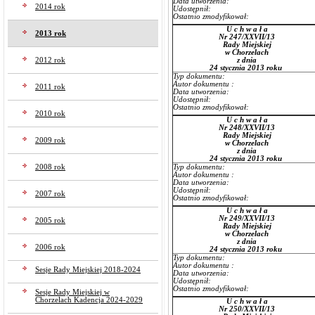
Data utworzenia:
2014 rok
Udostępnił:
Ostatnio zmodyfikował:
U c h w a ł a
2013 rok
Nr 247/XXVII/13
Rady Miejskiej
w Chorzelach
2012 rok
z dnia
24 stycznia 2013 roku
Typ dokumentu:
Autor dokumentu :
2011 rok
Data utworzenia:
Udostępnił:
Ostatnio zmodyfikował:
2010 rok
U c h w a ł a
Nr 248/XXVII/13
Rady Miejskiej
2009 rok
w Chorzelach
z dnia
24 stycznia 2013 roku
2008 rok
Typ dokumentu:
Autor dokumentu :
Data utworzenia:
Udostępnił:
2007 rok
Ostatnio zmodyfikował:
U c h w a ł a
Nr 249/XXVII/13
2005 rok
Rady Miejskiej
w Chorzelach
z dnia
2006 rok
24 stycznia 2013 roku
Typ dokumentu:
Autor dokumentu :
Sesje Rady Miejskiej 2018-2024
Data utworzenia:
Udostępnił:
Ostatnio zmodyfikował:
Sesje Rady Miejskiej w
Chorzelach Kadencja 2024-2029
U c h w a ł a
Nr 250/XXVII/13