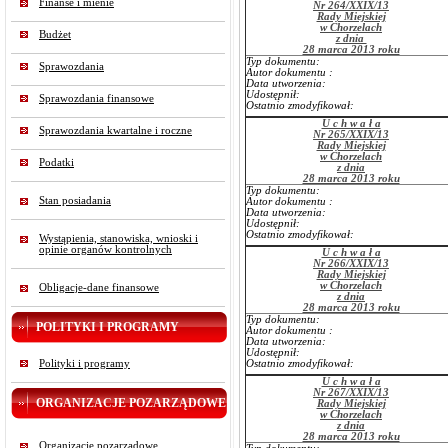
Finanse i mienie
Nr 264/XXIX/13
Rady Miejskiej
w Chorzelach
Budżet
z dnia
28 marca 2013 roku
Typ dokumentu:
Sprawozdania
Autor dokumentu :
Data utworzenia:
Udostępnił:
Sprawozdania finansowe
Ostatnio zmodyfikował:
U c h w a ł a
Sprawozdania kwartalne i roczne
Nr 265/XXIX/13
Rady Miejskiej
w Chorzelach
Podatki
z dnia
28 marca 2013 roku
Typ dokumentu:
Stan posiadania
Autor dokumentu :
Data utworzenia:
Udostępnił:
Ostatnio zmodyfikował:
Wystąpienia, stanowiska, wnioski i
opinie organów kontrolnych
U c h w a ł a
Nr 266/XXIX/13
Rady Miejskiej
w Chorzelach
Obligacje-dane finansowe
z dnia
28 marca 2013 roku
Typ dokumentu:
POLITYKI I PROGRAMY
Autor dokumentu :
Data utworzenia:
Udostępnił:
Polityki i programy
Ostatnio zmodyfikował:
U c h w a ł a
Nr 267/XXIX/13
ORGANIZACJE POZARZĄDOWE
Rady Miejskiej
w Chorzelach
z dnia
28 marca 2013 roku
Organizacje pozarządowe