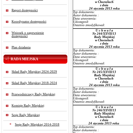
w Chorzelach
z dnia
24 stycznia 2013 roku
Raport dostępności
Typ dokumentu:
Autor dokumentu :
Data utworzenia:
Koordynator dostępności
Udostępnił:
Ostatnio zmodyfikował:
U c h w a ł a
Wniosek o zapewnienie
Nr 244/XXVII/13
dostępności
Rady Miejskiej
w Chorzelach
z dnia
24 stycznia 2013 roku
Plan działania
Typ dokumentu:
Autor dokumentu :
Data utworzenia:
RADA MIEJSKA
Udostępnił:
Ostatnio zmodyfikował:
U c h w a ł a
Skład Rady Miejskiej 2024-2029
Nr 245/XXVII/13
Rady Miejskiej
w Chorzelach
z dnia
Skład Rady Miejskiej 2018-2024
24 stycznia 2013 roku
Typ dokumentu:
Autor dokumentu :
Przewodniczący Rady Miejskiej
Data utworzenia:
Udostępnił:
Ostatnio zmodyfikował:
Komisje Rady Miejskiej
U c h w a ł a
Nr 246/XXVII/13
Rady Miejskiej
Sesje Rady Miejskiej
w Chorzelach
z dnia
24 stycznia 2013 roku
Sesje Rady Miejskiej 2014-2018
Typ dokumentu:
Autor dokumentu :