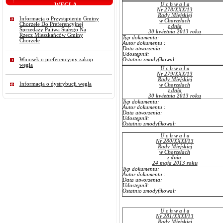
WĘGLA
U c h w a ł a
Nr 278/XXX/13
Rady Miejskiej
Informacja o Przystąpieniu Gminy
w Chorzelach
Chorzele Do Preferencyjnej
z dnia
Sprzedaży Paliwa Stałego Na
30 kwietnia 2013 roku
Rzecz Mieszkańców Gminy
Typ dokumentu:
Chorzele
Autor dokumentu :
Data utworzenia:
Udostępnił:
Wniosek o preferencyjny zakup
Ostatnio zmodyfikował:
węgla
U c h w a ł a
Nr 279/XXX/13
Rady Miejskiej
Informacja o dystrybucji węgla
w Chorzelach
z dnia
30 kwietnia 2013 roku
Typ dokumentu:
Autor dokumentu :
Data utworzenia:
Udostępnił:
Ostatnio zmodyfikował:
U c h w a ł a
Nr 280/XXXI/13
Rady Miejskiej
w Chorzelach
z dnia
24 maja 2013 roku
Typ dokumentu:
Autor dokumentu :
Data utworzenia:
Udostępnił:
Ostatnio zmodyfikował:
U c h w a ł a
Nr 281/XXXI/13
Rady Miejskiej