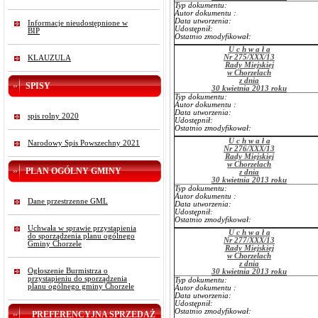
Typ dokumentu:
Autor dokumentu :
Data utworzenia:
Informacje nieudostępnione w
Udostępnił:
BIP
Ostatnio zmodyfikował:
U c h w a ł a
Nr 275/XXX/13
KLAUZULA
Rady Miejskiej
w Chorzelach
z dnia
SPISY
30 kwietnia 2013 roku
Typ dokumentu:
Autor dokumentu :
Data utworzenia:
spis rolny 2020
Udostępnił:
Ostatnio zmodyfikował:
U c h w a ł a
Narodowy Spis Powszechny 2021
Nr 276/XXX/13
Rady Miejskiej
w Chorzelach
PLAN OGÓLNY GMINY
z dnia
30 kwietnia 2013 roku
Typ dokumentu:
Autor dokumentu :
Dane przestrzenne GML
Data utworzenia:
Udostępnił:
Ostatnio zmodyfikował:
Uchwała w sprawie przystąpienia
U c h w a ł a
do sporządzenia planu ogólnego
Nr 277/XXX/13
Gminy Chorzele
Rady Miejskiej
w Chorzelach
z dnia
Ogłoszenie Burmistrza o
30 kwietnia 2013 roku
przystąpieniu do sporządzenia
Typ dokumentu:
planu ogólnego gminy Chorzele
Autor dokumentu :
Data utworzenia:
Udostępnił:
Ostatnio zmodyfikował:
PREFERENCYJNA SPRZEDAŻ