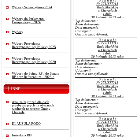
U c h w a ł a
Nr 271/XXX/13
Wybory Samorządowe 2024
Rady Miejskiej
w Chorzelach
z dnia
30 kwietnia 2013 roku
Wybory do Parlamentu
Typ dokumentu:
Europejskiego 2024
Autor dokumentu :
Data utworzenia:
Udostępnił:
Wybory
Ostatnio zmodyfikował:
U c h w a ł a
Nr 272/XXX/13
Wybory Prezydenta
Rady Miejskiej
Rzeczypospolitej Polskiej 2025
w Chorzelach
z dnia
30 kwietnia 2013 roku
Wybory Prezydenta
Typ dokumentu:
Rzeczypospolitej Polskiej 2020
Autor dokumentu :
Data utworzenia:
Udostępnił:
Wybory do Sejmu RP i do Senatu
Ostatnio zmodyfikował:
RP oraz Referendum - 2023 r.
U c h w a ł a
Nr 273/XXX/13
Rady Miejskiej
INNE
w Chorzelach
z dnia
30 kwietnia 2013 roku
Typ dokumentu:
Analiza zagrożeń dla osób
Autor dokumentu :
przebywających na obszarach
Data utworzenia:
wodnych na terenie Gminy
Udostępnił:
Chorzele
Ostatnio zmodyfikował:
U c h w a ł a
Nr 274/XXX/13
KLAUZULA RODO
Rady Miejskiej
w Chorzelach
z dnia
Instrukcja BIP
30 kwietnia 2013 roku