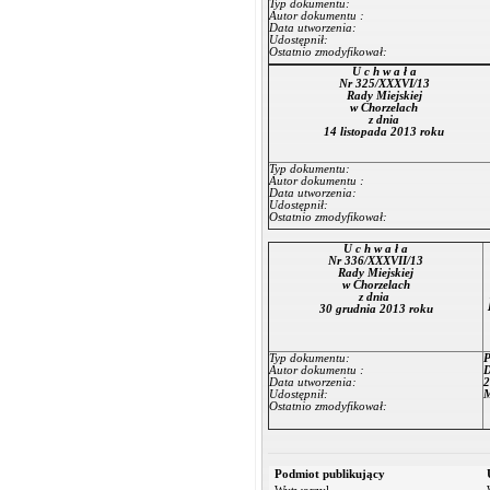
Typ dokumentu:
Autor dokumentu :
Data utworzenia:
Udostępnił:
Ostatnio zmodyfikował:
U c h w a ł a
Nr 325/XXXVI/13
Rady Miejskiej
w Chorzelach
z dnia
14 listopada 2013 roku
Typ dokumentu:
Autor dokumentu :
Data utworzenia:
Udostępnił:
Ostatnio zmodyfikował:
U c h w a ł a
Nr 336/XXXVII/13
Rady Miejskiej
w Chorzelach
z dnia
30 grudnia 2013 roku
Typ dokumentu:
P
Autor dokumentu :
D
Data utworzenia:
2
Udostępnił:
M
Ostatnio zmodyfikował:
Podmiot publikujący