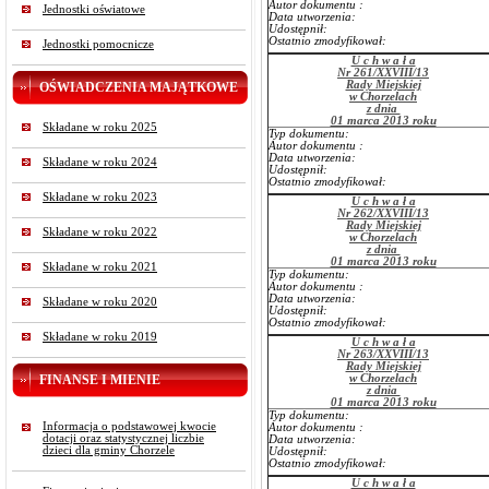
Autor dokumentu :
Jednostki oświatowe
Data utworzenia:
Udostępnił:
Ostatnio zmodyfikował:
Jednostki pomocnicze
U c h w a ł a
Nr 261/XXVIII/13
Rady Miejskiej
OŚWIADCZENIA MAJĄTKOWE
w Chorzelach
z dnia
01 marca 2013 roku
Składane w roku 2025
Typ dokumentu:
Autor dokumentu :
Data utworzenia:
Składane w roku 2024
Udostępnił:
Ostatnio zmodyfikował:
Składane w roku 2023
U c h w a ł a
Nr 262/XXVIII/13
Rady Miejskiej
Składane w roku 2022
w Chorzelach
z dnia
01 marca 2013 roku
Składane w roku 2021
Typ dokumentu:
Autor dokumentu :
Data utworzenia:
Składane w roku 2020
Udostępnił:
Ostatnio zmodyfikował:
Składane w roku 2019
U c h w a ł a
Nr 263/XXVIII/13
Rady Miejskiej
FINANSE I MIENIE
w Chorzelach
z dnia
01 marca 2013 roku
Typ dokumentu:
Informacja o podstawowej kwocie
Autor dokumentu :
dotacji oraz statystycznej liczbie
Data utworzenia:
dzieci dla gminy Chorzele
Udostępnił:
Ostatnio zmodyfikował:
U c h w a ł a