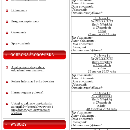
Typ dokumentu:
Autor dokumentu :
Data utworzenia:
Udostępnił:
Dokumenty
Ostatnio zmodyfikował:
U c h w a ł a
Program współpracy
Nr 268/XXIX/13
Rady Miejskiej
w Chorzelach
z dnia
Ogłoszenia
28 marca 2013 roku
Typ dokumentu:
Autor dokumentu :
Sprawozdania
Data utworzenia:
Udostępnił:
Ostatnio zmodyfikował:
OCHRONA ŚRODOWISKA
U c h w a ł a
Nr 269/XXIX/13
Rady Miejskiej
w Chorzelach
Analiza stanu gospodarki
z dnia
odpadami komunalnymi
28 marca 2013 roku
Typ dokumentu:
Autor dokumentu :
Rejestr informacji o środowisku
Data utworzenia:
Udostępnił:
Ostatnio zmodyfikował:
Harmonogram polowań
U c h w a ł a
Nr 270/XXX/13
Rady Miejskiej
w Chorzelach
Usługi w zakresie opróżniania
z dnia
zbiorników bezodpływowych i
30 kwietnia 2013 roku
przydomowych oczyszczalni
Typ dokumentu:
ścieków
Autor dokumentu :
Data utworzenia:
Udostępnił:
WYBORY
Ostatnio zmodyfikował: