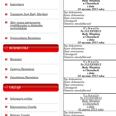
Rady Miejskiej
w Chorzelach
Interpelacje
z dnia
24 stycznia 2013 roku
Typ dokumentu:
Transmisje Sesji Rady Miejskiej
Autor dokumentu :
Data utworzenia:
Udostępnił:
Akty prawa miejscowego
Ostatnio zmodyfikował:
opublikowane w dzienniku
wojewódzkim
U c h w a ł a
Nr 251/XXVII/13
Rady Miejskiej
w Chorzelach
Sprawozdania Burmistrza
z dnia
24 stycznia 2013 roku
Typ dokumentu:
BURMISTRZ
Autor dokumentu :
Data utworzenia:
Udostępnił:
Ostatnio zmodyfikował:
Burmistrz
U c h w a ł a
Nr 252/XXVII/13
Rady Miejskiej
Zastępca Burmistrza
w Chorzelach
z dnia
24 stycznia 2013 roku
Zarządzenia Burmistrza
Typ dokumentu:
Autor dokumentu :
Data utworzenia:
URZĄD
Udostępnił:
Ostatnio zmodyfikował:
U c h w a ł a
Nr 253/XXVIII/13
Informacje ogólne
Rady Miejskiej
w Chorzelach
z dnia
Kierownictwo Urzędu
01 marca 2013 roku
Typ dokumentu:
Referaty Urzędu
Autor dokumentu :