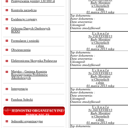
Postępowania poniżej 130 000 zł
Rady Miejskiej
w Chorzelach
z dnia
Kontrola zarządcza
01 marca 2013 roku
Typ dokumentu:
Autor dokumentu :
Ewidencje i rejestry
Data utworzenia:
Udostępnił:
Ostatnio zmodyfikował:
Ochrona Danych Osobowych
RODO
U c h w a ł a
Nr 258/XXVIII/13
Rady Miejskiej
Formularze i wnioski
w Chorzelach
z dnia
01 marca 2013 roku
Obwieszczenia
Typ dokumentu:
Autor dokumentu :
Data utworzenia:
Elektroniczna Skrzynka Podawcza
Udostępnił:
Ostatnio zmodyfikował:
U c h w a ł a
Miejsko - Gminna Komisja
Nr 259/XXVIII/13
Rozwiązywania Problemów
Rady Miejskiej
Alkoholowych
w Chorzelach
z dnia
01 marca 2013 roku
Interpretacja
Typ dokumentu:
Autor dokumentu :
Data utworzenia:
Udostępnił:
Fundusz Sołecki
Ostatnio zmodyfikował:
U c h w a ł a
Nr 260/XXVIII/13
JEDNOSTKI ORGANIZACYJNE/
Rady Miejskiej
POMOCNICZE
w Chorzelach
z dnia
Jednostki organizacyjne
01 marca 2013 roku
Typ dokumentu: