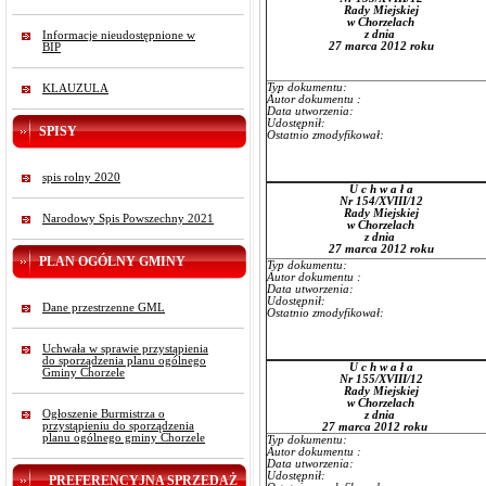
Rady Miejskiej
w Chorzelach
z dnia
Informacje nieudostępnione w
27 marca 2012 roku
BIP
Typ dokumentu:
KLAUZULA
Autor dokumentu :
Data utworzenia:
Udostępnił:
SPISY
Ostatnio zmodyfikował:
spis rolny 2020
U c h w a ł a
Nr 154/XVIII/12
Rady Miejskiej
Narodowy Spis Powszechny 2021
w Chorzelach
z dnia
27 marca 2012 roku
PLAN OGÓLNY GMINY
Typ dokumentu:
Autor dokumentu :
Data utworzenia:
Udostępnił:
Dane przestrzenne GML
Ostatnio zmodyfikował:
Uchwała w sprawie przystąpienia
do sporządzenia planu ogólnego
U c h w a ł a
Gminy Chorzele
Nr 155/XVIII/12
Rady Miejskiej
w Chorzelach
Ogłoszenie Burmistrza o
z dnia
przystąpieniu do sporządzenia
27 marca 2012 roku
planu ogólnego gminy Chorzele
Typ dokumentu:
Autor dokumentu :
Data utworzenia:
Udostępnił:
PREFERENCYJNA SPRZEDAŻ