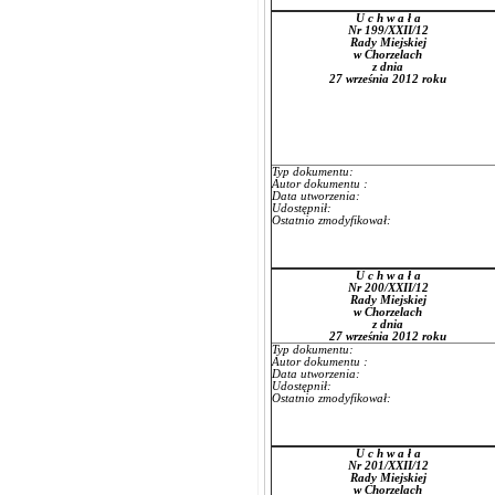
U c h w a ł a
Nr 199/XXII/12
Rady Miejskiej
w Chorzelach
z dnia
27 września 2012 roku
Typ dokumentu:
Autor dokumentu :
Data utworzenia:
Udostępnił:
Ostatnio zmodyfikował:
U c h w a ł a
Nr 200/XXII/12
Rady Miejskiej
w Chorzelach
z dnia
27 września 2012 roku
Typ dokumentu:
Autor dokumentu :
Data utworzenia:
Udostępnił:
Ostatnio zmodyfikował:
U c h w a ł a
Nr 201/XXII/12
Rady Miejskiej
w Chorzelach