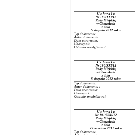
U c h w a ł a
Nr 189/XXI/12
Rady Miejskiej
w Chorzelach
z dnia
5 sierpnia 2012 roku
Typ dokumentu:
Autor dokumentu :
Data utworzenia:
Udostępnił:
Ostatnio zmodyfikował:
U c h w a ł a
Nr 190/XXI/12
Rady Miejskiej
w Chorzelach
z dnia
5 sierpnia 2012 roku
Typ dokumentu:
Autor dokumentu :
Data utworzenia:
Udostępnił:
Ostatnio zmodyfikował:
U c h w a ł a
Nr 191/XXII/12
Rady Miejskiej
w Chorzelach
z dnia
27 września 2012 roku
Typ dokumentu: