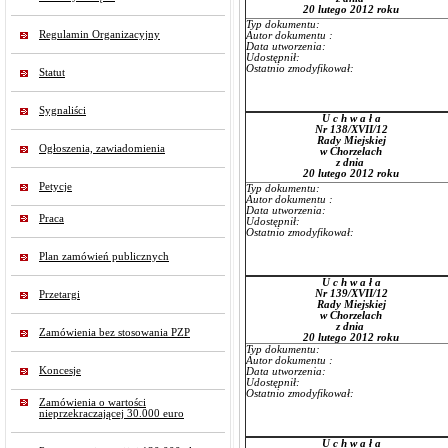
20 lutego 2012 roku
Typ dokumentu:
Regulamin Organizacyjny
Autor dokumentu :
Data utworzenia:
Udostępnił:
Ostatnio zmodyfikował:
Statut
Sygnaliści
U c h w a ł a
Nr 138/XVII/12
Rady Miejskiej
Ogłoszenia, zawiadomienia
w Chorzelach
z dnia
20 lutego 2012 roku
Petycje
Typ dokumentu:
Autor dokumentu :
Data utworzenia:
Praca
Udostępnił:
Ostatnio zmodyfikował:
Plan zamówień publicznych
U c h w a ł a
Nr 139/XVII/12
Przetargi
Rady Miejskiej
w Chorzelach
z dnia
Zamówienia bez stosowania PZP
20 lutego 2012 roku
Typ dokumentu:
Autor dokumentu :
Koncesje
Data utworzenia:
Udostępnił:
Ostatnio zmodyfikował:
Zamówienia o wartości
nieprzekraczającej 30.000 euro
U c h w a ł a