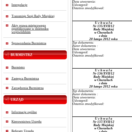
Data utworzenia:
Interpelacje
Udostępnił:
Ostatnio zmodyfikował:
Transmisje Sesji Rady Miejskiej
U c h w a ł a
Akty prawa miejscowego
Nr 135/XVII/12
opublikowane w dzienniku
Rady Miejskiej
wojewódzkim
w Chorzelach
z dnia
20 lutego 2012 roku
Typ dokumentu:
Sprawozdania Burmistrza
Autor dokumentu :
Data utworzenia:
Udostępnił:
BURMISTRZ
Ostatnio zmodyfikował:
Burmistrz
U c h w a ł a
Nr 136/XVII/12
Rady Miejskiej
Zastępca Burmistrza
w Chorzelach
z dnia
20 lutego 2012 roku
Zarządzenia Burmistrza
Typ dokumentu:
Autor dokumentu :
Data utworzenia:
URZĄD
Udostępnił:
Ostatnio zmodyfikował:
Informacje ogólne
U c h w a ł a
Kierownictwo Urzędu
Nr 137/XVII/12
Rady Miejskiej
w Chorzelach
Referaty Urzędu
z dnia