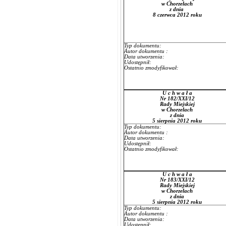
w Chorzelach
z dnia
8 czerwca 2012 roku
Typ dokumentu:
Autor dokumentu :
Data utworzenia:
Udostępnił:
Ostatnio zmodyfikował:
U c h w a ł a
Nr 182/XXI/12
Rady Miejskiej
w Chorzelach
z dnia
5 sierpnia 2012 roku
Typ dokumentu:
Autor dokumentu :
Data utworzenia:
Udostępnił:
Ostatnio zmodyfikował:
U c h w a ł a
Nr 183/XXI/12
Rady Miejskiej
w Chorzelach
z dnia
5 sierpnia 2012 roku
Typ dokumentu:
Autor dokumentu :
Data utworzenia:
Udostępnił: