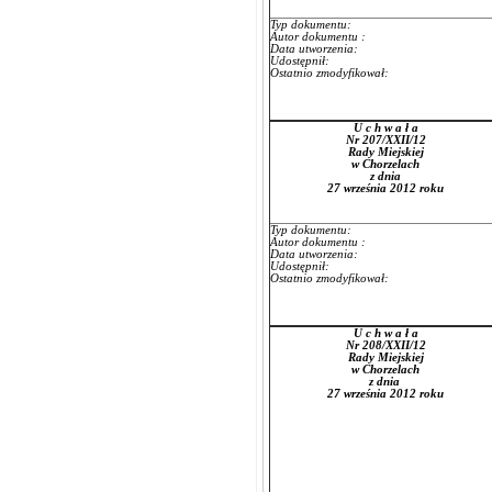
Typ dokumentu:
Autor dokumentu :
Data utworzenia:
Udostępnił:
Ostatnio zmodyfikował:
U c h w a ł a
Nr 207/XXII/12
Rady Miejskiej
w Chorzelach
z dnia
27 września 2012 roku
Typ dokumentu:
Autor dokumentu :
Data utworzenia:
Udostępnił:
Ostatnio zmodyfikował:
U c h w a ł a
Nr 208/XXII/12
Rady Miejskiej
w Chorzelach
z dnia
27 września 2012 roku