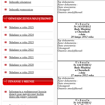
Jednostki oświatowe
Typ dokumentu:
Autor dokumentu :
Data utworzenia:
Jednostki pomocnicze
Udostępnił:
Ostatnio zmodyfikował:
OŚWIADCZENIA MAJĄTKOWE
U c h w a ł a
Nr 143/XVII/12
Składane w roku 2025
Rady Miejskiej
w Chorzelach
z dnia
Składane w roku 2024
20 lutego 2012 roku
Typ dokumentu:
Składane w roku 2023
Autor dokumentu :
Data utworzenia:
Udostępnił:
Składane w roku 2022
Ostatnio zmodyfikował:
Składane w roku 2021
U c h w a ł a
Składane w roku 2020
Nr 144/XVIII/12
Rady Miejskiej
w Chorzelach
Składane w roku 2019
z dnia
27 marca 2012 roku
Typ dokumentu:
Autor dokumentu :
FINANSE I MIENIE
Data utworzenia:
Udostępnił:
Ostatnio zmodyfikował:
Informacja o podstawowej kwocie
dotacji oraz statystycznej liczbie
dzieci dla gminy Chorzele
U c h w a ł a
Nr 145/XVIII/12