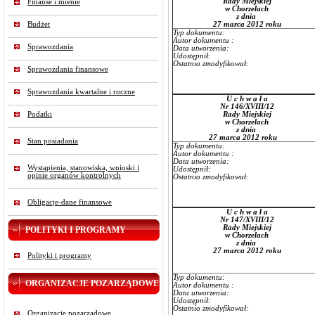
Rady Miejskiej
Finanse i mienie
w Chorzelach
z dnia
Budżet
27 marca 2012 roku
Typ dokumentu:
Autor dokumentu :
Sprawozdania
Data utworzenia:
Udostępnił:
Ostatnio zmodyfikował:
Sprawozdania finansowe
Sprawozdania kwartalne i roczne
U c h w a ł a
Nr 146/XVIII/12
Podatki
Rady Miejskiej
w Chorzelach
z dnia
27 marca 2012 roku
Stan posiadania
Typ dokumentu:
Autor dokumentu :
Data utworzenia:
Wystąpienia, stanowiska, wnioski i
Udostępnił:
opinie organów kontrolnych
Ostatnio zmodyfikował:
Obligacje-dane finansowe
U c h w a ł a
Nr 147/XVIII/12
Rady Miejskiej
POLITYKI I PROGRAMY
w Chorzelach
z dnia
27 marca 2012 roku
Polityki i programy
Typ dokumentu:
ORGANIZACJE POZARZĄDOWE
Autor dokumentu :
Data utworzenia:
Udostępnił:
Ostatnio zmodyfikował:
Organizacje pozarządowe