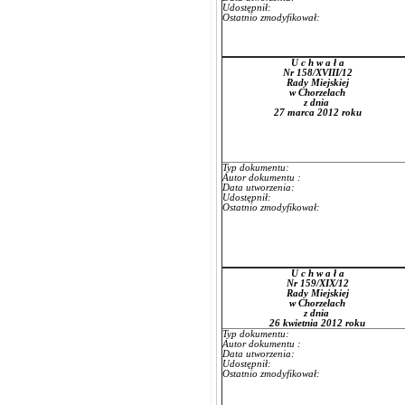
Udostępnił:
Ostatnio zmodyfikował:
U c h w a ł a
Nr 158/XVIII/12
Rady Miejskiej
w Chorzelach
z dnia
27 marca 2012 roku
Typ dokumentu:
Autor dokumentu :
Data utworzenia:
Udostępnił:
Ostatnio zmodyfikował:
U c h w a ł a
Nr 159/XIX/12
Rady Miejskiej
w Chorzelach
z dnia
26 kwietnia 2012 roku
Typ dokumentu:
Autor dokumentu :
Data utworzenia:
Udostępnił:
Ostatnio zmodyfikował: