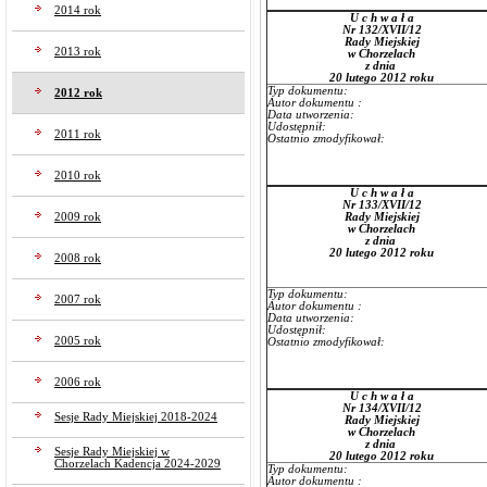
2014 rok
U c h w a ł a
Nr 132/XVII/12
Rady Miejskiej
2013 rok
w Chorzelach
z dnia
20 lutego 2012 roku
Typ dokumentu:
2012 rok
Autor dokumentu :
Data utworzenia:
Udostępnił:
2011 rok
Ostatnio zmodyfikował:
2010 rok
U c h w a ł a
Nr 133/XVII/12
2009 rok
Rady Miejskiej
w Chorzelach
z dnia
20 lutego 2012 roku
2008 rok
Typ dokumentu:
2007 rok
Autor dokumentu :
Data utworzenia:
Udostępnił:
2005 rok
Ostatnio zmodyfikował:
2006 rok
U c h w a ł a
Nr 134/XVII/12
Sesje Rady Miejskiej 2018-2024
Rady Miejskiej
w Chorzelach
z dnia
Sesje Rady Miejskiej w
20 lutego 2012 roku
Chorzelach Kadencja 2024-2029
Typ dokumentu:
Autor dokumentu :