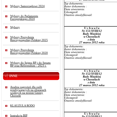
Typ dokumentu:
Wybory Samorządowe 2024
Autor dokumentu :
Data utworzenia:
Udostępnił:
Ostatnio zmodyfikował:
Wybory do Parlamentu
Europejskiego 2024
Wybory
U c h w a ł a
Nr 151/XVIII/12
Rady Miejskiej
w Chorzelach
Wybory Prezydenta
z dnia
Rzeczypospolitej Polskiej 2025
27 marca 2012 roku
Typ dokumentu:
Autor dokumentu :
Wybory Prezydenta
Data utworzenia:
Rzeczypospolitej Polskiej 2020
Udostępnił:
Ostatnio zmodyfikował:
Wybory do Sejmu RP i do Senatu
RP oraz Referendum - 2023 r.
U c h w a ł a
Nr 152/XVIII/12
INNE
Rady Miejskiej
w Chorzelach
z dnia
27 marca 2012 roku
Analiza zagrożeń dla osób
Typ dokumentu:
przebywających na obszarach
Autor dokumentu :
wodnych na terenie Gminy
Data utworzenia:
Chorzele
Udostępnił:
Ostatnio zmodyfikował:
KLAUZULA RODO
U c h w a ł a
Instrukcja BIP
Nr 153/XVIII/12