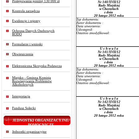
Postępowania poniżej 130 000 zł
Nr 140/XVII/12
Rady Miejskiej
w Chorzelach
Kontrola zarządcza
z dnia
20 lutego 2012 roku
Typ dokumentu:
Ewidencje i rejestry
Autor dokumentu :
Data utworzenia:
Udostępnił:
Ochrona Danych Osobowych
Ostatnio zmodyfikował:
RODO
Formularze i wnioski
U c h w a ł a
Nr 141/XVII/12
Obwieszczenia
Rady Miejskiej
w Chorzelach
z dnia
20 lutego 2012 roku
Elektroniczna Skrzynka Podawcza
Typ dokumentu:
Autor dokumentu :
Data utworzenia:
Miejsko - Gminna Komisja
Udostępnił:
Rozwiązywania Problemów
Ostatnio zmodyfikował:
Alkoholowych
Interpretacja
U c h w a ł a
Nr 142/XVII/12
Rady Miejskiej
Fundusz Sołecki
w Chorzelach
z dnia
20 lutego 2012 roku
JEDNOSTKI ORGANIZACYJNE/
POMOCNICZE
Jednostki organizacyjne