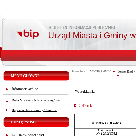
Urząd Miasta i Gminy 
Strona główna
Sesje Rady 
Jesteś tutaj:
MENU GŁÓWNE
Od:
Do:
Informacje ogólne
Szukaj
Wyszukiwarka
Rada Miejska - Informacje ogólne
2012 rok
Raport o stanie Gminy Chorzele
DOSTĘPNOŚĆ
NUMER UCHWAŁY
U c h w a ł a
Nr 129/XVI/12
Deklaracja dostępności