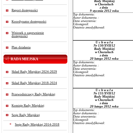
Rady Miejskiej
w Chorzelach
z dnia
Raport dostępności
9 stycznia 2012 roku
Typ dokumentu:
Autor dokumentu :
Data utworzenia:
Koordynator dostępności
Udostępnił:
Ostatnio zmodyfikował:
Wniosek o zapewnienie
dostępności
U c h w a ł a
Nr 130/XVII/12
Plan działania
Rady Miejskiej
w Chorzelach
z dnia
RADA MIEJSKA
20 lutego 2012 roku
Typ dokumentu:
Autor dokumentu :
Data utworzenia:
Skład Rady Miejskiej 2024-2029
Udostępnił:
Ostatnio zmodyfikował:
Skład Rady Miejskiej 2018-2024
U c h w a ł a
Nr 131/XVII/12
Przewodniczący Rady Miejskiej
Rady Miejskiej
w Chorzelach
z dnia
Komisje Rady Miejskiej
20 lutego 2012 roku
Typ dokumentu:
Autor dokumentu :
Sesje Rady Miejskiej
Data utworzenia:
Udostępnił:
Ostatnio zmodyfikował:
Sesje Rady Miejskiej 2014-2018