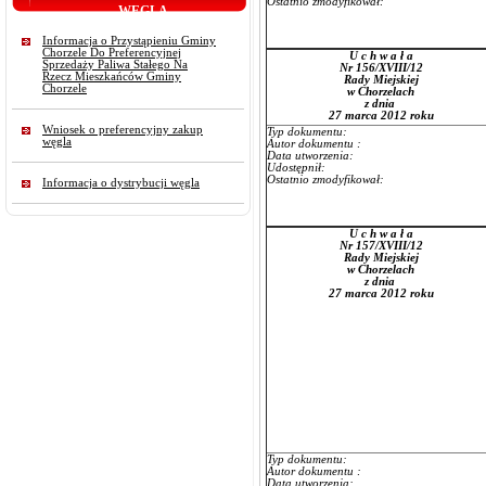
Ostatnio zmodyfikował:
WĘGLA
Informacja o Przystąpieniu Gminy
Chorzele Do Preferencyjnej
U c h w a ł a
Sprzedaży Paliwa Stałego Na
Nr 156/XVIII/12
Rzecz Mieszkańców Gminy
Rady Miejskiej
Chorzele
w Chorzelach
z dnia
27 marca 2012 roku
Wniosek o preferencyjny zakup
Typ dokumentu:
węgla
Autor dokumentu :
Data utworzenia:
Udostępnił:
Ostatnio zmodyfikował:
Informacja o dystrybucji węgla
U c h w a ł a
Nr 157/XVIII/12
Rady Miejskiej
w Chorzelach
z dnia
27 marca 2012 roku
Typ dokumentu:
Autor dokumentu :
Data utworzenia: