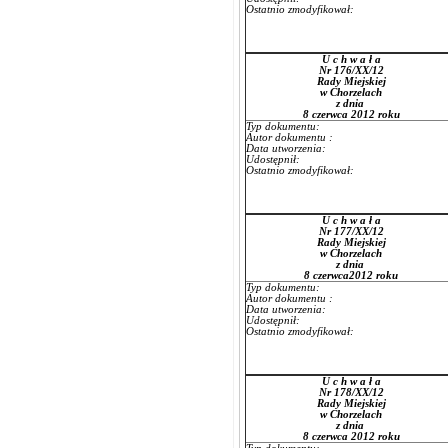
Ostatnio zmodyfikował:
U c h w a ł a
Nr 176/XX/12
Rady Miejskiej
w Chorzelach
z dnia
8 czerwca 2012 roku
Typ dokumentu:
Autor dokumentu :
Data utworzenia:
Udostępnił:
Ostatnio zmodyfikował:
U c h w a ł a
Nr 177/XX/12
Rady Miejskiej
w Chorzelach
z dnia
8 czerwca2012 roku
Typ dokumentu:
Autor dokumentu :
Data utworzenia:
Udostępnił:
Ostatnio zmodyfikował:
U c h w a ł a
Nr 178/XX/12
Rady Miejskiej
w Chorzelach
z dnia
8 czerwca 2012 roku