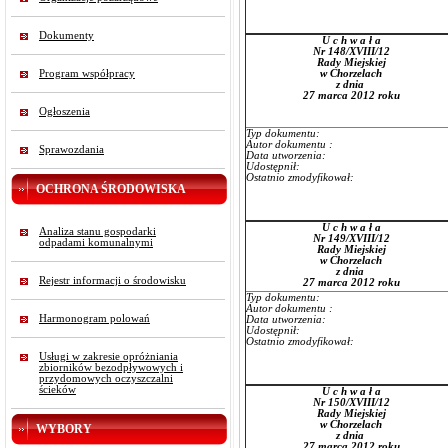
Dokumenty
U c h w a ł a
Nr 148/XVIII/12
Rady Miejskiej
Program współpracy
w Chorzelach
z dnia
27 marca 2012 roku
Ogłoszenia
Typ dokumentu:
Autor dokumentu :
Sprawozdania
Data utworzenia:
Udostępnił:
Ostatnio zmodyfikował:
OCHRONA ŚRODOWISKA
U c h w a ł a
Analiza stanu gospodarki
Nr 149/XVIII/12
odpadami komunalnymi
Rady Miejskiej
w Chorzelach
z dnia
Rejestr informacji o środowisku
27 marca 2012 roku
Typ dokumentu:
Autor dokumentu :
Harmonogram polowań
Data utworzenia:
Udostępnił:
Ostatnio zmodyfikował:
Usługi w zakresie opróżniania
zbiorników bezodpływowych i
przydomowych oczyszczalni
ścieków
U c h w a ł a
Nr 150/XVIII/12
Rady Miejskiej
w Chorzelach
WYBORY
z dnia
27 marca 2012 roku