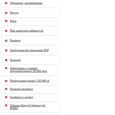
Ogłoszenia, zawiadomienia
Petycje
Praca
Plan zamówień publicznych
Przetargi
Zamówienia bez stosowania PZP
Koncesje
Zamówienia o wartości
nieprzekraczającej 30.000 euro
Postępowania poniżej 130 000 zł
Kontrola zarządcza
Ewidencje i rejestry
Ochrona Danych Osobowych
RODO