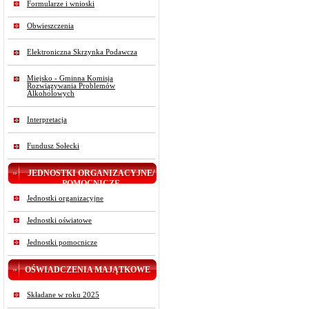
Formularze i wnioski
Obwieszczenia
Elektroniczna Skrzynka Podawcza
Miejsko - Gminna Komisja
Rozwiązywania Problemów
Alkoholowych
Interpretacja
Fundusz Sołecki
JEDNOSTKI ORGANIZACYJNE/
POMOCNICZE
Jednostki organizacyjne
Jednostki oświatowe
Jednostki pomocnicze
OŚWIADCZENIA MAJĄTKOWE
Składane w roku 2025