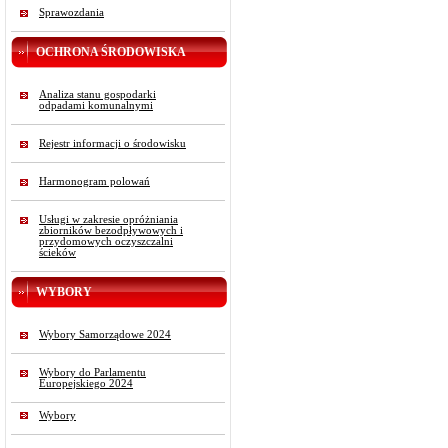
Sprawozdania
OCHRONA ŚRODOWISKA
Analiza stanu gospodarki
odpadami komunalnymi
Rejestr informacji o środowisku
Harmonogram polowań
Usługi w zakresie opróżniania
zbiorników bezodpływowych i
przydomowych oczyszczalni
ścieków
WYBORY
Wybory Samorządowe 2024
Wybory do Parlamentu
Europejskiego 2024
Wybory