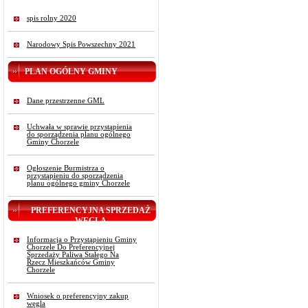
spis rolny 2020
Narodowy Spis Powszechny 2021
PLAN OGÓLNY GMINY
Dane przestrzenne GML
Uchwała w sprawie przystąpienia
do sporządzenia planu ogólnego
Gminy Chorzele
Ogłoszenie Burmistrza o
przystąpieniu do sporządzenia
planu ogólnego gminy Chorzele
PREFERENCYJNA SPRZEDAŻ
WĘGLA
Informacja o Przystąpieniu Gminy
Chorzele Do Preferencyjnej
Sprzedaży Paliwa Stałego Na
Rzecz Mieszkańców Gminy
Chorzele
Wniosek o preferencyjny zakup
węgla