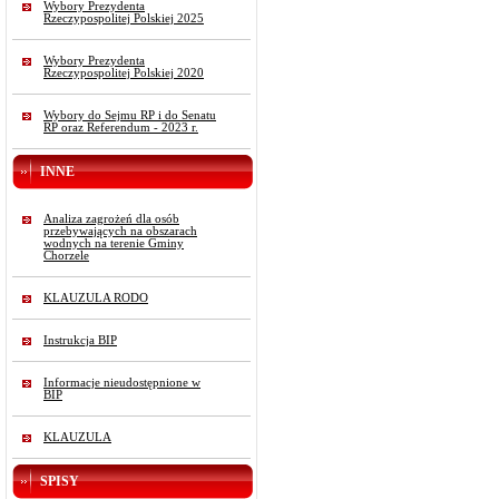
Wybory Prezydenta
Rzeczypospolitej Polskiej 2025
Wybory Prezydenta
Rzeczypospolitej Polskiej 2020
Wybory do Sejmu RP i do Senatu
RP oraz Referendum - 2023 r.
INNE
Analiza zagrożeń dla osób
przebywających na obszarach
wodnych na terenie Gminy
Chorzele
KLAUZULA RODO
Instrukcja BIP
Informacje nieudostępnione w
BIP
KLAUZULA
SPISY