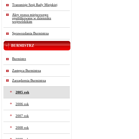
Transmisje Sesji Rady Miejskiej
Akty prawa miejscowego
opublikowane w dzienniku
wojewódzkim
Sprawozdania Burmistrza
BURMISTRZ
Burmistrz
Zastępca Burmistrza
Zarządzenia Burmistrza
2005 rok
2006 rok
2007 rok
2008 rok