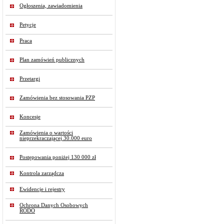
Ogłoszenia, zawiadomienia
Petycje
Praca
Plan zamówień publicznych
Przetargi
Zamówienia bez stosowania PZP
Koncesje
Zamówienia o wartości
nieprzekraczającej 30.000 euro
Postępowania poniżej 130 000 zł
Kontrola zarządcza
Ewidencje i rejestry
Ochrona Danych Osobowych
RODO