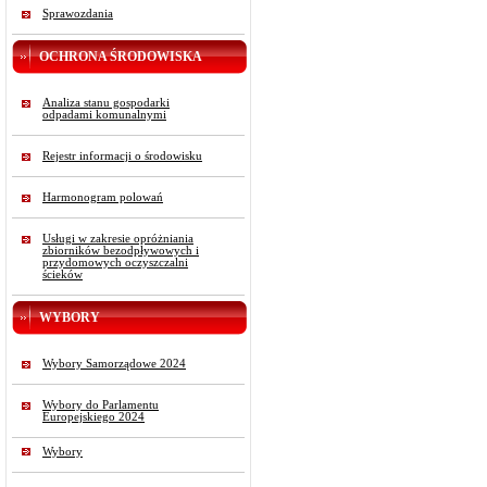
Sprawozdania
OCHRONA ŚRODOWISKA
Analiza stanu gospodarki
odpadami komunalnymi
Rejestr informacji o środowisku
Harmonogram polowań
Usługi w zakresie opróżniania
zbiorników bezodpływowych i
przydomowych oczyszczalni
ścieków
WYBORY
Wybory Samorządowe 2024
Wybory do Parlamentu
Europejskiego 2024
Wybory