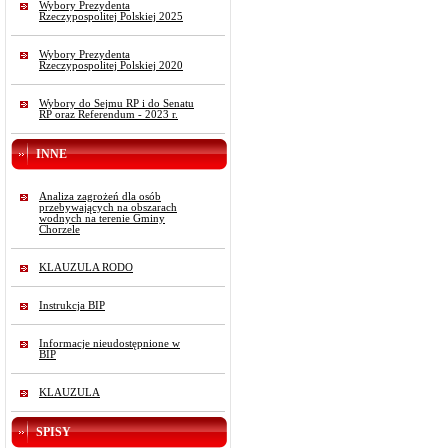
Wybory Prezydenta
Rzeczypospolitej Polskiej 2025
Wybory Prezydenta
Rzeczypospolitej Polskiej 2020
Wybory do Sejmu RP i do Senatu
RP oraz Referendum - 2023 r.
INNE
Analiza zagrożeń dla osób
przebywających na obszarach
wodnych na terenie Gminy
Chorzele
KLAUZULA RODO
Instrukcja BIP
Informacje nieudostępnione w
BIP
KLAUZULA
SPISY