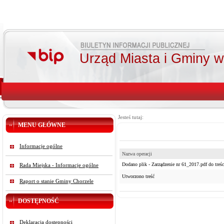
Urząd Miasta i Gminy 
Jesteś tutaj:
MENU GŁÓWNE
Informacje ogólne
Nazwa operacji
Dodano plik - Zarządzenie nr 61_2017.pdf do treśc
Rada Miejska - Informacje ogólne
Utworzono treść
Raport o stanie Gminy Chorzele
DOSTĘPNOŚĆ
Deklaracja dostępności