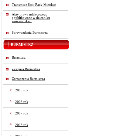
Transmisje Sesji Rady Miejskiej
Akty prawa miejscowego
opublikowane w dzienniku
wojewódzkim
Sprawozdania Burmistrza
BURMISTRZ
Burmistrz
Zastępca Burmistrza
Zarządzenia Burmistrza
2005 rok
2006 rok
2007 rok
2008 rok