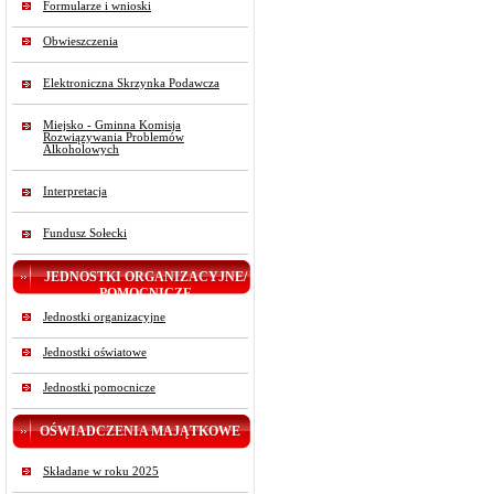
Formularze i wnioski
Obwieszczenia
Elektroniczna Skrzynka Podawcza
Miejsko - Gminna Komisja
Rozwiązywania Problemów
Alkoholowych
Interpretacja
Fundusz Sołecki
JEDNOSTKI ORGANIZACYJNE/
POMOCNICZE
Jednostki organizacyjne
Jednostki oświatowe
Jednostki pomocnicze
OŚWIADCZENIA MAJĄTKOWE
Składane w roku 2025