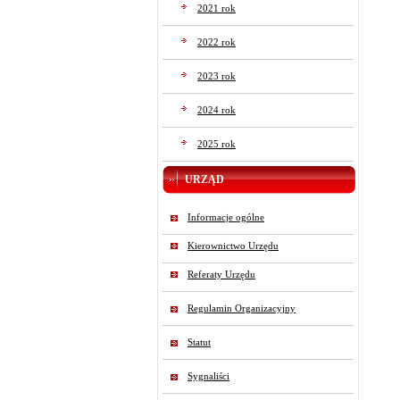
2021 rok
2022 rok
2023 rok
2024 rok
2025 rok
URZĄD
Informacje ogólne
Kierownictwo Urzędu
Referaty Urzędu
Regulamin Organizacyjny
Statut
Sygnaliści