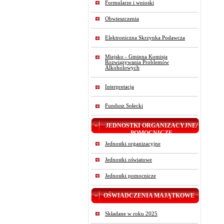
Formularze i wnioski
Obwieszczenia
Elektroniczna Skrzynka Podawcza
Miejsko - Gminna Komisja
Rozwiązywania Problemów
Alkoholowych
Interpretacja
Fundusz Sołecki
JEDNOSTKI ORGANIZACYJNE/
POMOCNICZE
Jednostki organizacyjne
Jednostki oświatowe
Jednostki pomocnicze
OŚWIADCZENIA MAJĄTKOWE
Składane w roku 2025