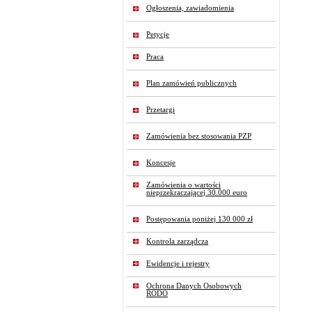
Ogłoszenia, zawiadomienia
Petycje
Praca
Plan zamówień publicznych
Przetargi
Zamówienia bez stosowania PZP
Koncesje
Zamówienia o wartości
nieprzekraczającej 30.000 euro
Postępowania poniżej 130 000 zł
Kontrola zarządcza
Ewidencje i rejestry
Ochrona Danych Osobowych
RODO