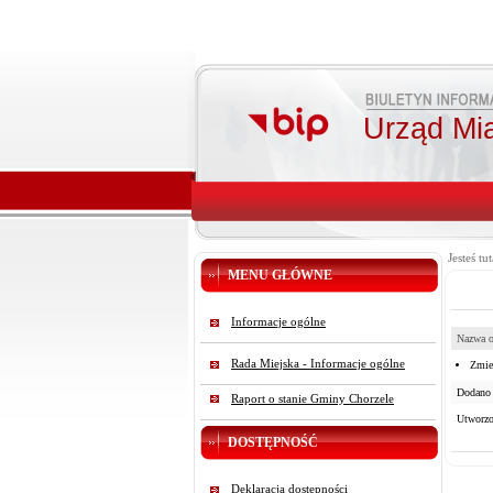
Urząd Mi
Jesteś tut
MENU GŁÓWNE
Informacje ogólne
Nazwa o
Rada Miejska - Informacje ogólne
Zmie
Dodano 
Raport o stanie Gminy Chorzele
Utworzo
DOSTĘPNOŚĆ
Deklaracja dostępności