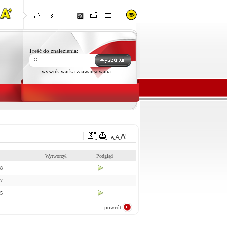
Treść do znalezienia:
wyszukiwarka zaawansowana
Wytworzył
Podgląd
08
07
05
powrót