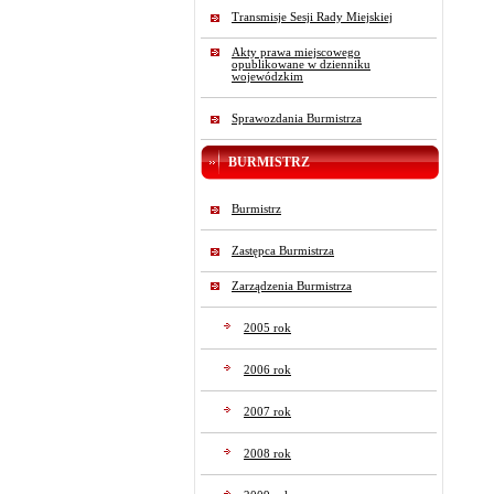
Transmisje Sesji Rady Miejskiej
Akty prawa miejscowego
opublikowane w dzienniku
wojewódzkim
Sprawozdania Burmistrza
BURMISTRZ
Burmistrz
Zastępca Burmistrza
Zarządzenia Burmistrza
2005 rok
2006 rok
2007 rok
2008 rok