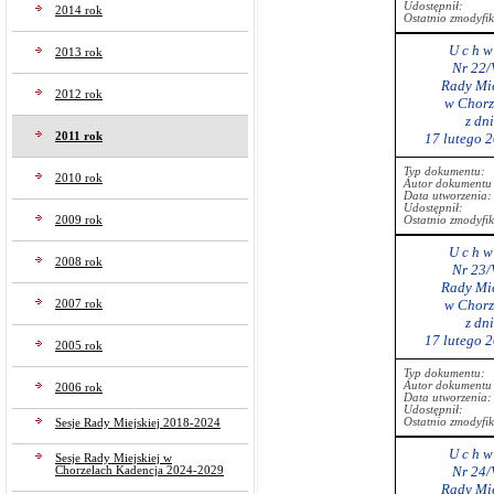
Udostępnił:
2014 rok
Ostatnio zmodyfi
U c h w 
2013 rok
Nr 22/
Rady Mie
2012 rok
w Chorz
z dn
2011 rok
17 lutego 
Typ dokumentu:
2010 rok
Autor dokumentu 
Data utworzenia:
Udostępnił:
2009 rok
Ostatnio zmodyfi
U c h w 
2008 rok
Nr 23/
Rady Mie
w Chorz
2007 rok
z dn
17 lutego 
2005 rok
Typ dokumentu:
Autor dokumentu 
2006 rok
Data utworzenia:
Udostępnił:
Ostatnio zmodyfi
Sesje Rady Miejskiej 2018-2024
U c h w 
Sesje Rady Miejskiej w
Nr 24/
Chorzelach Kadencja 2024-2029
Rady Mie