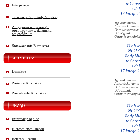
w Chorz
Interpelacje
z dn
17 lutego 
Transmisje Sesji Rady Miejskiej
Typ dokumentu:
Autor dokumentu 
Akty prawa miejscowego
Data utworzenia:
opublikowane w dzienniku
Udostępnił:
wojewódzkim
Ostatnio zmodyfi
U c h w 
Sprawozdania Burmistrza
Nr 25/
Rady Mie
BURMISTRZ
w Chorz
z dn
17 lutego 
Burmistrz
Typ dokumentu:
Zastępca Burmistrza
Autor dokumentu 
Data utworzenia:
Udostępnił:
Zarządzenia Burmistrza
Ostatnio zmodyfi
URZĄD
U c h w 
Nr 26/
Rady Mie
Informacje ogólne
w Chorz
z dn
Kierownictwo Urzędu
17 lutego 
Referaty Urzędu