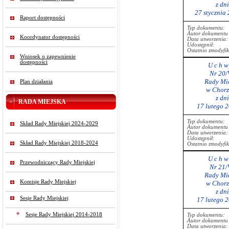
z dn
27 stycznia
Raport dostępności
Typ dokumentu:
Autor dokumentu 
Koordynator dostępności
Data utworzenia:
Udostępnił:
Ostatnio zmodyfi
Wniosek o zapewnienie
dostępności
U c h w 
Nr 20/
Rady Mie
Plan działania
w Chorz
z dn
RADA MIEJSKA
17 lutego 
Typ dokumentu:
Skład Rady Miejskiej 2024-2029
Autor dokumentu 
Data utworzenia:
Udostępnił:
Skład Rady Miejskiej 2018-2024
Ostatnio zmodyfi
U c h w 
Przewodniczący Rady Miejskiej
Nr 21/
Rady Mie
Komisje Rady Miejskiej
w Chorz
z dn
Sesje Rady Miejskiej
17 lutego 
Sesje Rady Miejskiej 2014-2018
Typ dokumentu:
Autor dokumentu 
Data utworzenia: