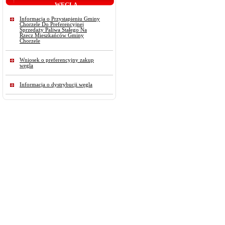
WĘGLA
Informacja o Przystąpieniu Gminy
Chorzele Do Preferencyjnej
Sprzedaży Paliwa Stałego Na
Rzecz Mieszkańców Gminy
Chorzele
Wniosek o preferencyjny zakup
węgla
Informacja o dystrybucji węgla