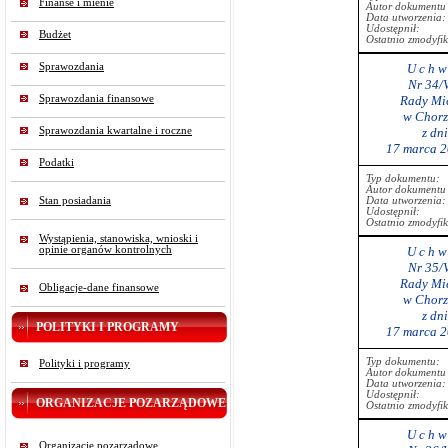
Finanse i mienie
Autor dokumentu 
Data utworzenia:
Udostępnił:
Budżet
Ostatnio zmodyfi
Sprawozdania
U c h w 
Nr 34/
Sprawozdania finansowe
Rady Mie
w Chorz
Sprawozdania kwartalne i roczne
z dn
17 marca 2
Podatki
Typ dokumentu:
Autor dokumentu 
Stan posiadania
Data utworzenia:
Udostępnił:
Ostatnio zmodyfi
Wystąpienia, stanowiska, wnioski i
opinie organów kontrolnych
U c h w 
Nr 35/
Rady Mie
Obligacje-dane finansowe
w Chorz
z dn
POLITYKI I PROGRAMY
17 marca 2
Typ dokumentu:
Polityki i programy
Autor dokumentu 
Data utworzenia:
Udostępnił:
ORGANIZACJE POZARZĄDOWE
Ostatnio zmodyfi
U c h w 
Organizacje pozarządowe