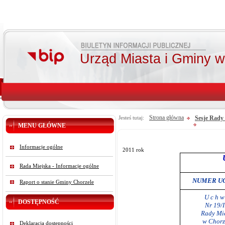
Urząd Miasta i Gminy 
Strona główna
Sesje Rady 
Jesteś tutaj:
MENU GŁÓWNE
Informacje ogólne
2011 rok
Rada Miejska - Informacje ogólne
NUMER U
Raport o stanie Gminy Chorzele
U c h w 
DOSTĘPNOŚĆ
Nr 19/
Rady Mie
w Chorz
Deklaracja dostępności