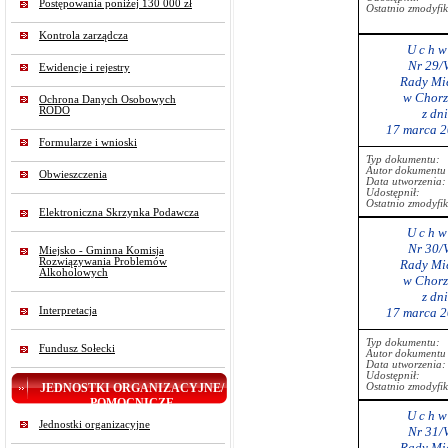
Postępowania poniżej 130 000 zł
Ostatnio zmodyfi
Kontrola zarządcza
U c h w 
Nr 29/
Ewidencje i rejestry
Rady Mie
w Chorz
Ochrona Danych Osobowych
RODO
z dn
17 marca 2
Formularze i wnioski
Typ dokumentu:
Autor dokumentu 
Obwieszczenia
Data utworzenia:
Udostępnił:
Ostatnio zmodyfi
Elektroniczna Skrzynka Podawcza
U c h w 
Nr 30/
Miejsko - Gminna Komisja
Rozwiązywania Problemów
Rady Mie
Alkoholowych
w Chorz
z dn
Interpretacja
17 marca 2
Typ dokumentu:
Fundusz Sołecki
Autor dokumentu 
Data utworzenia:
Udostępnił:
JEDNOSTKI ORGANIZACYJNE/
Ostatnio zmodyfi
POMOCNICZE
U c h w 
Jednostki organizacyjne
Nr 31/
Rady Mie