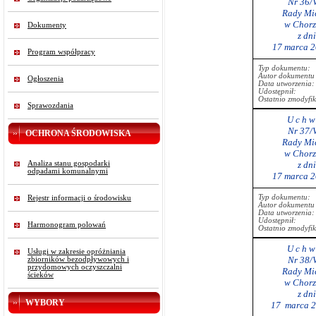
Nr 36/
Rady Mie
w Chorz
Dokumenty
z dn
17 marca 2
Program współpracy
Typ dokumentu:
Autor dokumentu 
Ogłoszenia
Data utworzenia:
Udostępnił:
Ostatnio zmodyfi
Sprawozdania
U c h w 
Nr 37/
OCHRONA ŚRODOWISKA
Rady Mie
w Chorz
Analiza stanu gospodarki
z dn
odpadami komunalnymi
17 marca 2
Typ dokumentu:
Rejestr informacji o środowisku
Autor dokumentu 
Data utworzenia:
Udostępnił:
Harmonogram polowań
Ostatnio zmodyfi
U c h w 
Usługi w zakresie opróżniania
Nr 38/
zbiorników bezodpływowych i
przydomowych oczyszczalni
Rady Mie
ścieków
w Chorz
z dn
WYBORY
17 marca 2