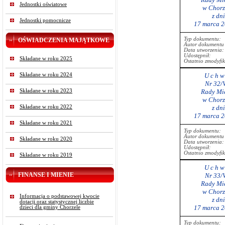
Jednostki oświatowe
w Chorz
z dn
Jednostki pomocnicze
17 marca 2
Typ dokumentu:
OŚWIADCZENIA MAJĄTKOWE
Autor dokumentu 
Data utworzenia:
Udostępnił:
Składane w roku 2025
Ostatnio zmodyfi
Składane w roku 2024
U c h w 
Nr 32/
Składane w roku 2023
Rady Mie
w Chorz
Składane w roku 2022
z dn
17 marca 2
Składane w roku 2021
Typ dokumentu:
Autor dokumentu 
Składane w roku 2020
Data utworzenia:
Udostępnił:
Ostatnio zmodyfi
Składane w roku 2019
U c h w 
FINANSE I MIENIE
Nr 33/
Rady Mie
w Chorz
Informacja o podstawowej kwocie
z dn
dotacji oraz statystycznej liczbie
17 marca 2
dzieci dla gminy Chorzele
Typ dokumentu: