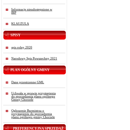
Informacje nieudostępnione w
BIP
KLAUZULA
SPISY
spis rolny 2020
Narodowy Spis Powszechny 2021
PLAN OGÓLNY GMINY
Dane przestrzenne GML
Uchwała w sprawie przystąpienia
do sporządzenia planu ogólnego
Gminy Chorzele
Ogłoszenie Burmistrza o
przystąpieniu do sporządzenia
planu ogólnego gminy Chorzele
PREFERENCYJNA SPRZEDAŻ