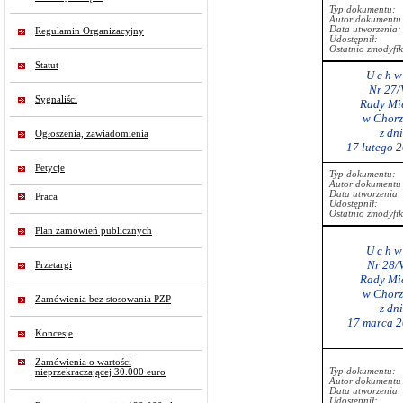
Typ dokumentu:
Autor dokumentu 
Data utworzenia:
Regulamin Organizacyjny
Udostępnił:
Ostatnio zmodyfi
Statut
U c h w 
Nr 27/
Sygnaliści
Rady Mie
w Chorz
z dn
Ogłoszenia, zawiadomienia
17 lutego 
Petycje
Typ dokumentu:
Autor dokumentu 
Data utworzenia:
Praca
Udostępnił:
Ostatnio zmodyfi
Plan zamówień publicznych
U c h w 
Nr 28/
Przetargi
Rady Mie
w Chorz
Zamówienia bez stosowania PZP
z dn
17 marca 2
Koncesje
Zamówienia o wartości
Typ dokumentu:
nieprzekraczającej 30.000 euro
Autor dokumentu 
Data utworzenia:
Udostępnił: