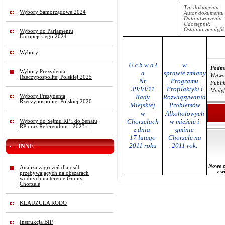
Typ dokumentu:
Wybory Samorządowe 2024
Autor dokumentu 
Data utworzenia:
Udostępnił:
Ostatnio zmodyfi
Wybory do Parlamentu
Europejskiego 2024
Wybory
w
U c h w a ł
Podmi
Wybory Prezydenta
sprawie zmiany
a
Wytwo
Rzeczypospolitej Polskiej 2025
Programu
Nr
Publi
Profilaktyki i
39/VI/11
Modyf
Wybory Prezydenta
Rozwiązywania
Rady
Rzeczypospolitej Polskiej 2020
Problemów
Miejskiej
Alkoholowych
w
w mieście i
Chorzelach
Wybory do Sejmu RP i do Senatu
RP oraz Referendum - 2023 r.
gminie
z dnia
Chorzele na
17 lutego
2011 rok.
2011 roku
INNE
Nowe z
Analiza zagrożeń dla osób
z w
przebywających na obszarach
wodnych na terenie Gminy
Chorzele
KLAUZULA RODO
Instrukcja BIP