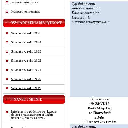
Jednostki oświatowe
Typ dokumentu:
Autor dokumentu :
Jednostki pomocnicze
Data utworzenia:
Udostępnił:
Ostatnio zmodyfikował:
OŚWIADCZENIA MAJĄTKOWE
Składane w roku 2025
Składane w roku 2024
Składane w roku 2023
Składane w roku 2022
Składane w roku 2021
Składane w roku 2020
Składane w roku 2019
U c h w a ł a
FINANSE I MIENIE
Nr 28/VI/11
Rady Miejskiej
Informacja o podstawowej kwocie
w Chorzelach
dotacji oraz statystycznej liczbie
z dnia
dzieci dla gminy Chorzele
17 marca 2011 roku
Typ dokumentu: