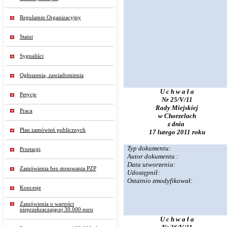
Regulamin Organizacyjny
Statut
Sygnaliści
Ogłoszenia, zawiadomienia
U c h w a ł a
Petycje
Nr 25/V/11
Rady Miejskiej
Praca
w Chorzelach
z dnia
Plan zamówień publicznych
17 lutego 2011 roku
Typ dokumentu:
Przetargi
Autor dokumentu :
Data utworzenia:
Zamówienia bez stosowania PZP
Udostępnił:
Ostatnio zmodyfikował:
Koncesje
Zamówienia o wartości
nieprzekraczającej 30.000 euro
U c h w a ł a