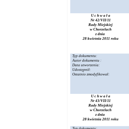
U c h w a ł a
Nr 42/VII/11
Rady Miejskiej
w Chorzelach
z dnia
28 kwietnia 2011 roku
Typ dokumentu:
Autor dokumentu :
Data utworzenia:
Udostępnił:
Ostatnio zmodyfikował:
U c h w a ł a
Nr 43/VII/11
Rady Miejskiej
w Chorzelach
z dnia
28 kwietnia 2011 roku
Typ dokumentu: