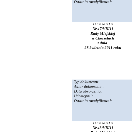
Ostatnio zmodyfikował:
U c h w a ł a
Nr 47/VII/11
Rady Miejskiej
w Chorzelach
z dnia
28 kwietnia 2011 roku
Typ dokumentu:
Autor dokumentu :
Data utworzenia:
Udostępnił:
Ostatnio zmodyfikował:
U c h w a ł a
Nr 48/VII/11