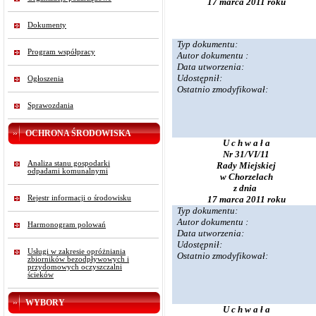
17 marca 2011 roku
Dokumenty
Typ dokumentu:
Program współpracy
Autor dokumentu :
Data utworzenia:
Udostępnił:
Ogłoszenia
Ostatnio zmodyfikował:
Sprawozdania
OCHRONA ŚRODOWISKA
U c h w a ł a
Nr 31/VI/11
Analiza stanu gospodarki
Rady Miejskiej
odpadami komunalnymi
w Chorzelach
z dnia
Rejestr informacji o środowisku
17 marca 2011 roku
Typ dokumentu:
Autor dokumentu :
Harmonogram polowań
Data utworzenia:
Udostępnił:
Usługi w zakresie opróżniania
Ostatnio zmodyfikował:
zbiorników bezodpływowych i
przydomowych oczyszczalni
ścieków
WYBORY
U c h w a ł a