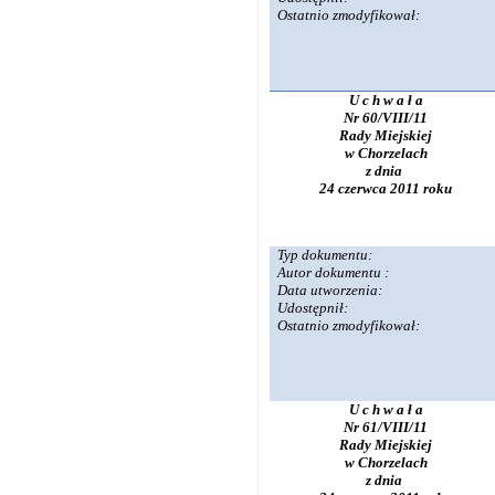
Ostatnio zmodyfikował:
U c h w a ł a
Nr 60/VIII/11
Rady Miejskiej
w Chorzelach
z dnia
24 czerwca 2011 roku
Typ dokumentu:
Autor dokumentu :
Data utworzenia:
Udostępnił:
Ostatnio zmodyfikował:
U c h w a ł a
Nr 61/VIII/11
Rady Miejskiej
w Chorzelach
z dnia