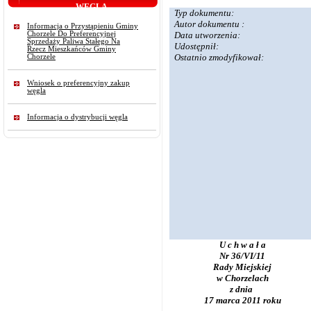
WĘGLA
Typ dokumentu:
Autor dokumentu :
Informacja o Przystąpieniu Gminy
Chorzele Do Preferencyjnej
Data utworzenia:
Sprzedaży Paliwa Stałego Na
Udostępnił:
Rzecz Mieszkańców Gminy
Ostatnio zmodyfikował:
Chorzele
Wniosek o preferencyjny zakup
węgla
Informacja o dystrybucji węgla
U c h w a ł a
Nr 36/VI/11
Rady Miejskiej
w Chorzelach
z dnia
17 marca 2011 roku