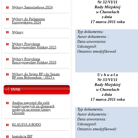
Nr 32/VI/11
Rady Miejskiej
Wybory Samorządowe 2024
w Chorzelach
z dnia
Wybory do Parlamentu
17 marca 2011 roku
Europejskiego 2024
Typ dokumentu:
Wybory
Autor dokumentu :
Data utworzenia:
Wybory Prezydenta
Udostępnił:
Rzeczypospolitej Polskiej 2025
Ostatnio zmodyfikował:
Wybory Prezydenta
Rzeczypospolitej Polskiej 2020
Wybory do Sejmu RP i do Senatu
U c h w a ł a
RP oraz Referendum - 2023 r.
Nr 33/VI/11
Rady Miejskiej
w Chorzelach
INNE
z dnia
17 marca 2011 roku
Analiza zagrożeń dla osób
przebywających na obszarach
Typ dokumentu:
wodnych na terenie Gminy
Chorzele
Autor dokumentu :
Data utworzenia:
Udostępnił:
KLAUZULA RODO
Ostatnio zmodyfikował:
Instrukcja BIP