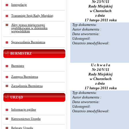
Nr 23/V/11
Interpelacje
Rady Miejskiej
w Chorzelach
z dnia
Transmisje Sesji Rady Miejskiej
17 lutego 2011 roku
Typ dokumentu:
Akty prawa miejscowego
opublikowane w dzienniku
Autor dokumentu :
wojewódzkim
Data utworzenia:
Udostępnił:
Sprawozdania Burmistrza
Ostatnio zmodyfikował:
BURMISTRZ
U c h w a ł a
Burmistrz
Nr 24/V/11
Rady Miejskiej
Zastępca Burmistrza
w Chorzelach
z dnia
Zarządzenia Burmistrza
17 lutego 2011 roku
Typ dokumentu:
Autor dokumentu :
URZĄD
Data utworzenia:
Udostępnił:
Informacje ogólne
Ostatnio zmodyfikował:
Kierownictwo Urzędu
Referaty Urzędu