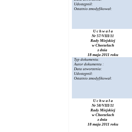
Udostępnił:
Ostatnio zmodyfikował:
U c h w a ł a
Nr 57/VIII/11
Rady Miejskiej
w Chorzelach
z dnia
18 maja 2011 roku
Typ dokumentu:
Autor dokumentu :
Data utworzenia:
Udostępnił:
Ostatnio zmodyfikował:
U c h w a ł a
Nr 58/VIII/11
Rady Miejskiej
w Chorzelach
z dnia
18 maja 2011 roku