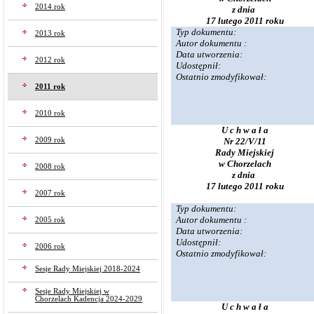
2014 rok
z dnia
17 lutego 2011 roku
Typ dokumentu:
2013 rok
Autor dokumentu :
Data utworzenia:
2012 rok
Udostępnił:
Ostatnio zmodyfikował:
2011 rok
2010 rok
U c h w a ł a
2009 rok
Nr 22/V/11
Rady Miejskiej
w Chorzelach
2008 rok
z dnia
17 lutego 2011 roku
2007 rok
Typ dokumentu:
Autor dokumentu :
2005 rok
Data utworzenia:
Udostępnił:
2006 rok
Ostatnio zmodyfikował:
Sesje Rady Miejskiej 2018-2024
Sesje Rady Miejskiej w
Chorzelach Kadencja 2024-2029
U c h w a ł a