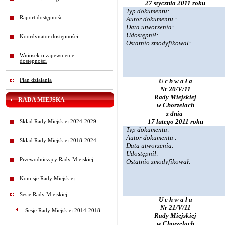
27 stycznia 2011 roku
Typ dokumentu:
Raport dostępności
Autor dokumentu :
Data utworzenia:
Udostępnił:
Koordynator dostępności
Ostatnio zmodyfikował:
Wniosek o zapewnienie
dostępności
Plan działania
U c h w a ł a
Nr 20/V/11
Rady Miejskiej
RADA MIEJSKA
w Chorzelach
z dnia
17 lutego 2011 roku
Skład Rady Miejskiej 2024-2029
Typ dokumentu:
Autor dokumentu :
Skład Rady Miejskiej 2018-2024
Data utworzenia:
Udostępnił:
Przewodniczący Rady Miejskiej
Ostatnio zmodyfikował:
Komisje Rady Miejskiej
Sesje Rady Miejskiej
U c h w a ł a
Nr 21/V/11
Sesje Rady Miejskiej 2014-2018
Rady Miejskiej
w Chorzelach