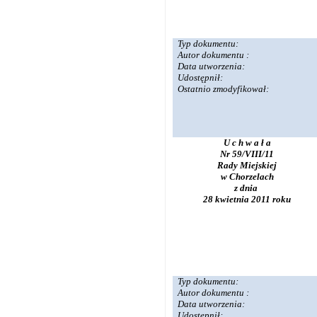
Typ dokumentu:
Autor dokumentu :
Data utworzenia:
Udostępnił:
Ostatnio zmodyfikował:
U c h w a ł a
Nr 59/VIII/11
Rady Miejskiej
w Chorzelach
z dnia
28 kwietnia 2011 roku
Typ dokumentu:
Autor dokumentu :
Data utworzenia:
Udostępnił: