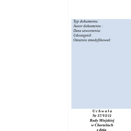
Typ dokumentu:
Autor dokumentu :
Data utworzenia:
Udostępnił:
Ostatnio zmodyfikował:
U c h w a ł a
Nr 37/VI/11
Rady Miejskiej
w Chorzelach
z dnia