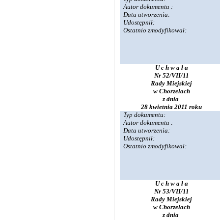
Autor dokumentu :
Data utworzenia:
Udostępnił:
Ostatnio zmodyfikował:
U c h w a ł a
Nr 52/VII/11
Rady Miejskiej
w Chorzelach
z dnia
28 kwietnia 2011 roku
Typ dokumentu:
Autor dokumentu :
Data utworzenia:
Udostępnił:
Ostatnio zmodyfikował:
U c h w a ł a
Nr 53/VII/11
Rady Miejskiej
w Chorzelach
z dnia