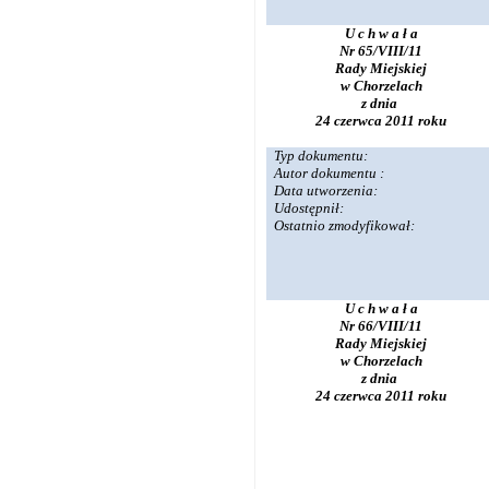
U c h w a ł a
Nr 65/VIII/11
Rady Miejskiej
w Chorzelach
z dnia
24 czerwca 2011 roku
Typ dokumentu:
Autor dokumentu :
Data utworzenia:
Udostępnił:
Ostatnio zmodyfikował:
U c h w a ł a
Nr 66/VIII/11
Rady Miejskiej
w Chorzelach
z dnia
24 czerwca 2011 roku