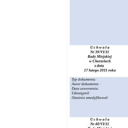
U c h w a ł a
Nr 39/VI/11
Rady Miejskiej
w Chorzelach
z dnia
17 lutego 2011 roku
Typ dokumentu:
Autor dokumentu :
Data utworzenia:
Udostępnił:
Ostatnio zmodyfikował:
U c h w a ł a
Nr 40/VI/11