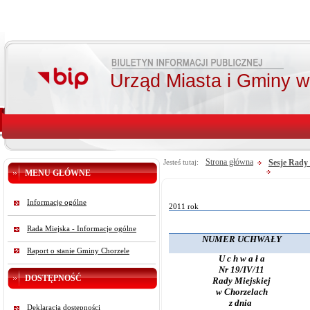
Urząd Miasta i Gminy 
Strona główna
Sesje Rady 
Jesteś tutaj:
MENU GŁÓWNE
Informacje ogólne
2011 rok
Rada Miejska - Informacje ogólne
NUMER UCHWAŁY
Raport o stanie Gminy Chorzele
U c h w a ł a
Nr 19/IV/11
DOSTĘPNOŚĆ
Rady Miejskiej
w Chorzelach
z dnia
Deklaracja dostępności