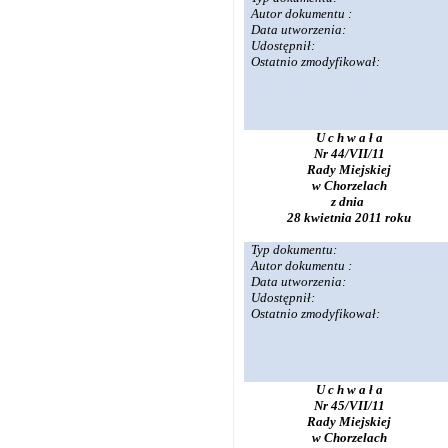
Autor dokumentu :
Data utworzenia:
Udostępnił:
Ostatnio zmodyfikował:
U c h w a ł a
Nr 44/VII/11
Rady Miejskiej
w Chorzelach
z dnia
28 kwietnia 2011 roku
Typ dokumentu:
Autor dokumentu :
Data utworzenia:
Udostępnił:
Ostatnio zmodyfikował:
U c h w a ł a
Nr 45/VII/11
Rady Miejskiej
w Chorzelach