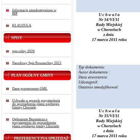
Informacje nieudostępnione w
BIP
U c h w a ł a
Nr 34/VI/11
Rady Miejskiej
KLAUZULA
w Chorzelach
z dnia
SPISY
17 marca 2011 roku
spis rolny 2020
Narodowy Spis Powszechny 2021
Typ dokumentu:
Autor dokumentu :
PLAN OGÓLNY GMINY
Data utworzenia:
Udostępnił:
Ostatnio zmodyfikował:
Dane przestrzenne GML
Uchwała w sprawie przystąpienia
do sporządzenia planu ogólnego
Gminy Chorzele
U c h w a ł a
Nr 35/VI/11
Ogłoszenie Burmistrza o
Rady Miejskiej
przystąpieniu do sporządzenia
w Chorzelach
planu ogólnego gminy Chorzele
z dnia
17 marca 2011 roku
PREFERENCYJNA SPRZEDAŻ