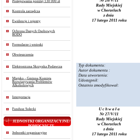
Nr 26/V/11
Postępowania poniżej 130 000 zł
Rady Miejskiej
w Chorzelach
Kontrola zarządcza
z dnia
17 lutego 2011 roku
Ewidencje i rejestry
Ochrona Danych Osobowych
RODO
Formularze i wnioski
Obwieszczenia
Typ dokumentu:
Elektroniczna Skrzynka Podawcza
Autor dokumentu :
Data utworzenia:
Miejsko - Gminna Komisja
Udostępnił:
Rozwiązywania Problemów
Ostatnio zmodyfikował:
Alkoholowych
Interpretacja
U c h w a ł a
Fundusz Sołecki
Nr 27/V/11
Rady Miejskiej
JEDNOSTKI ORGANIZACYJNE/
w Chorzelach
POMOCNICZE
z dnia
Jednostki organizacyjne
17 lutego 2011 roku