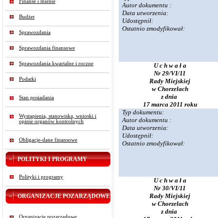
Finanse i mienie
Autor dokumentu :
Data utworzenia:
Budżet
Udostępnił:
Ostatnio zmodyfikował:
Sprawozdania
Sprawozdania finansowe
Sprawozdania kwartalne i roczne
U c h w a ł a
Nr 29/VI/11
Podatki
Rady Miejskiej
w Chorzelach
z dnia
Stan posiadania
17 marca 2011 roku
Typ dokumentu:
Wystąpienia, stanowiska, wnioski i
Autor dokumentu :
opinie organów kontrolnych
Data utworzenia:
Udostępnił:
Obligacje-dane finansowe
Ostatnio zmodyfikował:
POLITYKI I PROGRAMY
Polityki i programy
U c h w a ł a
Nr 30/VI/11
Rady Miejskiej
ORGANIZACJE POZARZĄDOWE
w Chorzelach
z dnia
Organizacje pozarządowe