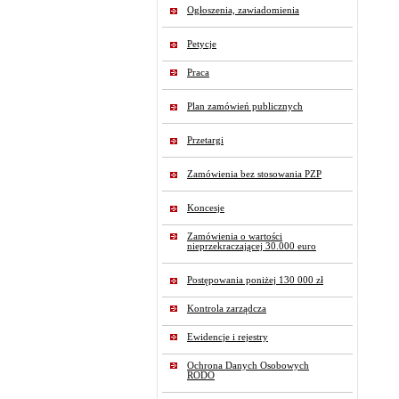
Ogłoszenia, zawiadomienia
Petycje
Praca
Plan zamówień publicznych
Przetargi
Zamówienia bez stosowania PZP
Koncesje
Zamówienia o wartości
nieprzekraczającej 30.000 euro
Postępowania poniżej 130 000 zł
Kontrola zarządcza
Ewidencje i rejestry
Ochrona Danych Osobowych
RODO