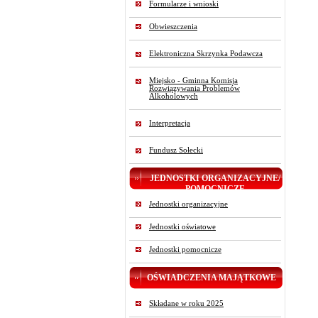
Formularze i wnioski
Obwieszczenia
Elektroniczna Skrzynka Podawcza
Miejsko - Gminna Komisja
Rozwiązywania Problemów
Alkoholowych
Interpretacja
Fundusz Sołecki
JEDNOSTKI ORGANIZACYJNE/
POMOCNICZE
Jednostki organizacyjne
Jednostki oświatowe
Jednostki pomocnicze
OŚWIADCZENIA MAJĄTKOWE
Składane w roku 2025