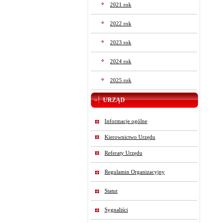
2021 rok
2022 rok
2023 rok
2024 rok
2025 rok
URZĄD
Informacje ogólne
Kierownictwo Urzędu
Referaty Urzędu
Regulamin Organizacyjny
Statut
Sygnaliści