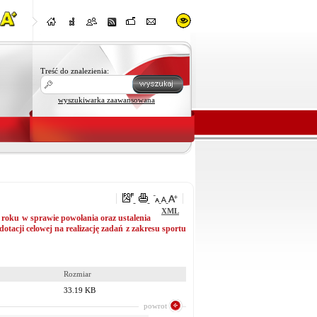
Treść do znalezienia:
wyszukiwarka zaawansowana
XML
oku w sprawie powołania oraz ustalenia
otacji celowej na realizację zadań z zakresu sportu
Rozmiar
33.19 KB
powrot