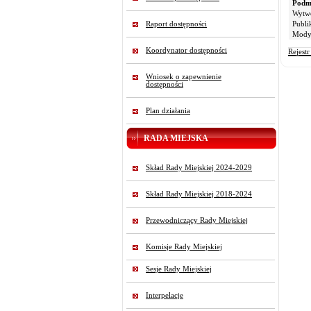
Podmi
Wytw
Raport dostępności
Publi
Modyf
Koordynator dostępności
Rejest
Wniosek o zapewnienie
dostępności
Plan działania
RADA MIEJSKA
Skład Rady Miejskiej 2024-2029
Skład Rady Miejskiej 2018-2024
Przewodniczący Rady Miejskiej
Komisje Rady Miejskiej
Sesje Rady Miejskiej
Interpelacje