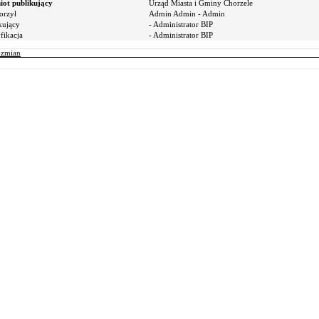
ot publikujący
Urząd Miasta i Gminy Chorzele
orzył
Admin Admin - Admin
kujący
- Administrator BIP
ikacja
- Administrator BIP
r zmian