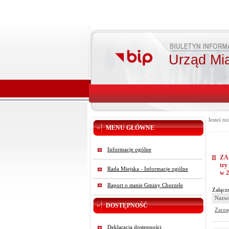
Urząd Mi
Jesteś tut
MENU GŁÓWNE
Informacje ogólne
ZAR
try
Rada Miejska - Informacje ogólne
w 2
Raport o stanie Gminy Chorzele
Załączn
Nazwa
DOSTĘPNOŚĆ
Zarzą
Deklaracja dostępności