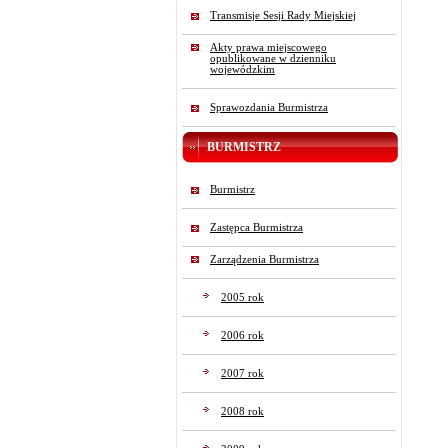
Transmisje Sesji Rady Miejskiej
Akty prawa miejscowego
opublikowane w dzienniku
wojewódzkim
Sprawozdania Burmistrza
BURMISTRZ
Burmistrz
Zastępca Burmistrza
Zarządzenia Burmistrza
2005 rok
2006 rok
2007 rok
2008 rok