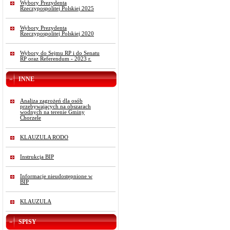
Wybory Prezydenta
Rzeczypospolitej Polskiej 2025
Wybory Prezydenta
Rzeczypospolitej Polskiej 2020
Wybory do Sejmu RP i do Senatu
RP oraz Referendum - 2023 r.
INNE
Analiza zagrożeń dla osób
przebywających na obszarach
wodnych na terenie Gminy
Chorzele
KLAUZULA RODO
Instrukcja BIP
Informacje nieudostępnione w
BIP
KLAUZULA
SPISY