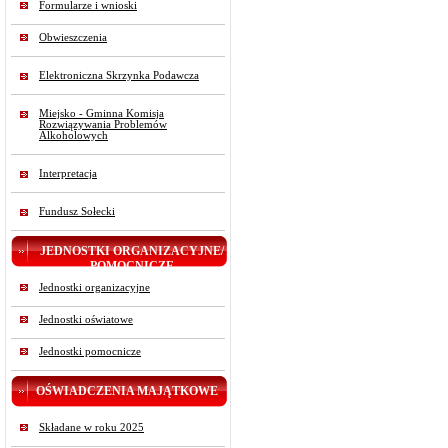
Formularze i wnioski
Obwieszczenia
Elektroniczna Skrzynka Podawcza
Miejsko - Gminna Komisja
Rozwiązywania Problemów
Alkoholowych
Interpretacja
Fundusz Sołecki
JEDNOSTKI ORGANIZACYJNE/
POMOCNICZE
Jednostki organizacyjne
Jednostki oświatowe
Jednostki pomocnicze
OŚWIADCZENIA MAJĄTKOWE
Składane w roku 2025