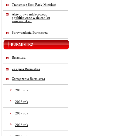
Transmisje Sesji Rady Miejskiej
Akty prawa miejscowego
opublikowane w dzienniku
wojewódzkim
Sprawozdania Burmistrza
BURMISTRZ
Burmistrz
Zastępca Burmistrza
Zarządzenia Burmistrza
2005 rok
2006 rok
2007 rok
2008 rok