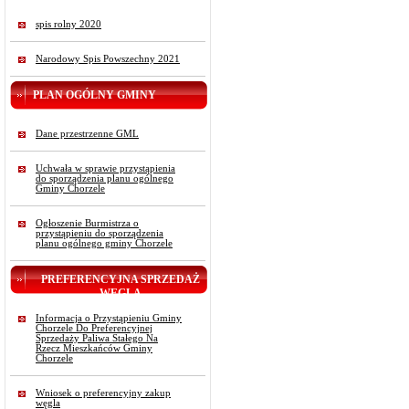
spis rolny 2020
Narodowy Spis Powszechny 2021
PLAN OGÓLNY GMINY
Dane przestrzenne GML
Uchwała w sprawie przystąpienia
do sporządzenia planu ogólnego
Gminy Chorzele
Ogłoszenie Burmistrza o
przystąpieniu do sporządzenia
planu ogólnego gminy Chorzele
PREFERENCYJNA SPRZEDAŻ
WĘGLA
Informacja o Przystąpieniu Gminy
Chorzele Do Preferencyjnej
Sprzedaży Paliwa Stałego Na
Rzecz Mieszkańców Gminy
Chorzele
Wniosek o preferencyjny zakup
węgla