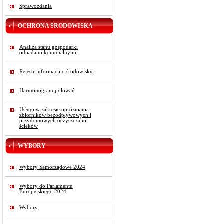
Sprawozdania
OCHRONA ŚRODOWISKA
Analiza stanu gospodarki
odpadami komunalnymi
Rejestr informacji o środowisku
Harmonogram polowań
Usługi w zakresie opróżniania
zbiorników bezodpływowych i
przydomowych oczyszczalni
ścieków
WYBORY
Wybory Samorządowe 2024
Wybory do Parlamentu
Europejskiego 2024
Wybory