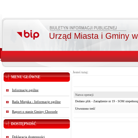
Urząd Miasta i Gminy 
Jesteś tutaj:
MENU GŁÓWNE
Informacje ogólne
Nazwa operacji
Dodano plik - Zarządzenie nr 19 - SOM niepełnosp
Rada Miejska - Informacje ogólne
Utworzono treść
Raport o stanie Gminy Chorzele
DOSTĘPNOŚĆ
Deklaracja dostępności