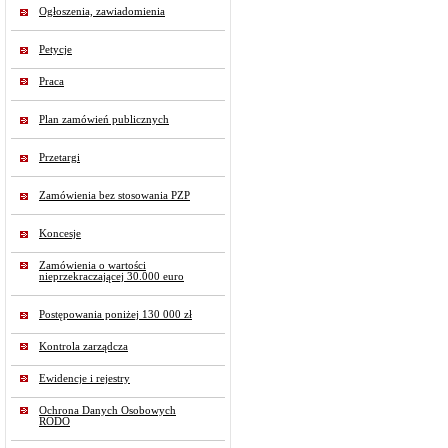
Ogłoszenia, zawiadomienia
Petycje
Praca
Plan zamówień publicznych
Przetargi
Zamówienia bez stosowania PZP
Koncesje
Zamówienia o wartości
nieprzekraczającej 30.000 euro
Postępowania poniżej 130 000 zł
Kontrola zarządcza
Ewidencje i rejestry
Ochrona Danych Osobowych
RODO