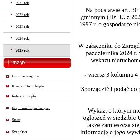
2021 rok
Na podstawie art. 30 
2022 rok
gminnym (Dz. U. z 2024 
1997 r. o gospodarce ni
2023 rok
2024 rok
W załączniku do Zarząd
2025 rok
października 2024 r.
wykazu nieruchomo
URZĄD
- wiersz 3 kolumna 4
Informacje ogólne
Kierownictwo Urzędu
Sporządzić i podać do
Referaty Urzędu
Regulamin Organizacyjny
Wykaz, o którym mow
ogłoszeń w siedzibie 
Statut
także zamieszcza się
Informację o jego wywi
Sygnaliści