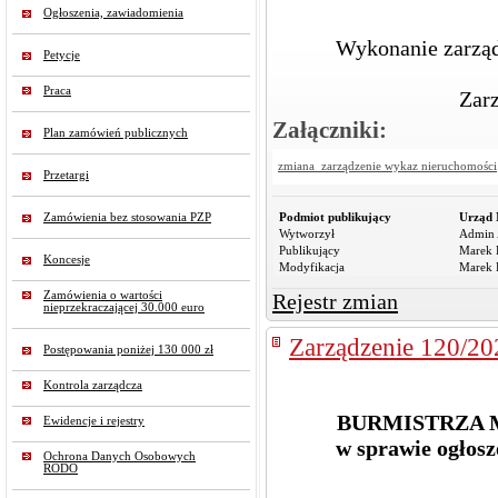
Ogłoszenia, zawiadomienia
Wykonanie zarząd
Petycje
Praca
Zarz
Załączniki:
Plan zamówień publicznych
zmiana_zarządzenie wykaz nieruchomości
Przetargi
Zamówienia bez stosowania PZP
Podmiot publikujący
Urząd 
Wytworzył
Admin 
Publikujący
Marek R
Koncesje
Modyfikacja
Marek R
Zamówienia o wartości
Rejestr zmian
nieprzekraczającej 30.000 euro
Zarządzenie 120/20
Postępowania poniżej 130 000 zł
Kontrola zarządcza
BURMISTRZA MI
Ewidencje i rejestry
w sprawie ogłos
Ochrona Danych Osobowych
RODO