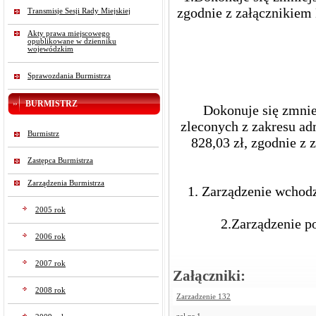
zgodnie z załącznikiem
Transmisje Sesji Rady Miejskiej
Akty prawa miejscowego
opublikowane w dzienniku
wojewódzkim
Sprawozdania Burmistrza
BURMISTRZ
Dokonuje się zmnie
zleconych z zakresu ad
Burmistrz
828,03 zł, zgodnie z 
Zastępca Burmistrza
Zarządzenia Burmistrza
1. Zarządzenie wchod
2005 rok
2.Zarządzenie 
2006 rok
2007 rok
Załączniki:
2008 rok
Zarzadzenie 132