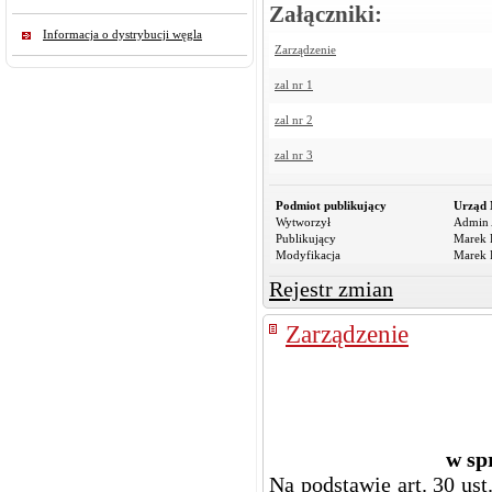
Załączniki:
Informacja o dystrybucji węgla
Zarządzenie
zal nr 1
zal nr 2
zal nr 3
Podmiot publikujący
Urząd 
Wytworzył
Admin 
Publikujący
Marek R
Modyfikacja
Marek R
Rejestr zmian
Zarządzenie
w sp
Na podstawie art. 30 ust