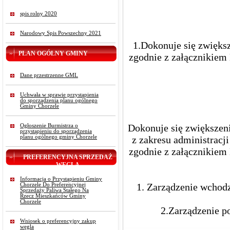
spis rolny 2020
Narodowy Spis Powszechny 2021
1.Dokonuje się zwięks
PLAN OGÓLNY GMINY
zgodnie z załącznikiem
Dane przestrzenne GML
Uchwała w sprawie przystąpienia
do sporządzenia planu ogólnego
Gminy Chorzele
Dokonuje się zwiększen
Ogłoszenie Burmistrza o
przystąpieniu do sporządzenia
planu ogólnego gminy Chorzele
z zakresu administracj
zgodnie z załącznikiem 
PREFERENCYJNA SPRZEDAŻ
WĘGLA
Informacja o Przystąpieniu Gminy
1. Zarządzenie wchod
Chorzele Do Preferencyjnej
Sprzedaży Paliwa Stałego Na
Rzecz Mieszkańców Gminy
Chorzele
2.Zarządzenie 
Wniosek o preferencyjny zakup
węgla