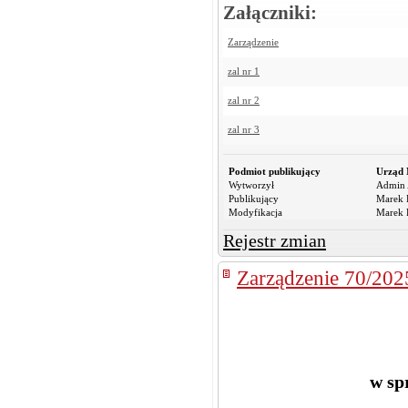
Załączniki:
Zarządzenie
zal nr 1
zal nr 2
zal nr 3
Podmiot publikujący
Urząd 
Wytworzył
Admin 
Publikujący
Marek R
Modyfikacja
Marek R
Rejestr zmian
Zarządzenie 70/202
w sp