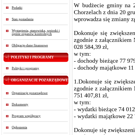
W budżecie gminy na 2
Podatki
Chorzelach z dnia 20 gr
wprowadza się zmiany zg
Stan posiadania
Wystąpienia, stanowiska, wnioski i
Dokonuje się zwiększe
opinie organów kontrolnych
zgodnie z załącznikiem 
028 584,39 zł,
Obligacje-dane finansowe
w tym:
POLITYKI I PROGRAMY
- dochody bieżące 77 979
- dochody majątkowe 11 
Polityki i programy
ORGANIZACJE POZARZĄDOWE
1.Dokonuje się zwiększ
zgodnie z załącznikiem 
Organizacje pozarządowe
751 407,81 zł,
w tym:
Dokumenty
- wydatki bieżące 74 012
- wydatki majątkowe 22 
Program współpracy
Ogłoszenia
Dokonuje się zwiększen