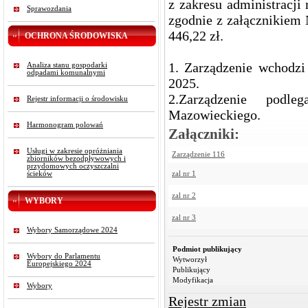
z zakresu administracji
Sprawozdania
zgodnie z załącznikiem 
446,22 zł.
OCHRONA ŚRODOWISKA
1. Zarządzenie wchodz
Analiza stanu gospodarki
odpadami komunalnymi
2025.
2.Zarządzenie podl
Rejestr informacji o środowisku
Mazowieckiego.
Harmonogram polowań
Załączniki:
Usługi w zakresie opróżniania
Zarządzenie 116
zbiorników bezodpływowych i
przydomowych oczyszczalni
ścieków
zal nr 1
zal nr 2
WYBORY
zal nr 3
Wybory Samorządowe 2024
Podmiot publikujący
Wybory do Parlamentu
Wytworzył
Europejskiego 2024
Publikujący
Modyfikacja
Wybory
Rejestr zmian