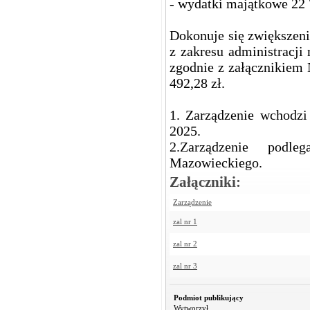
- wydatki majątkowe 22 
Dokonuje się zwiększen
z zakresu administracji
zgodnie z załącznikiem 
492,28 zł.
1. Zarządzenie wchodz
2025.
2.Zarządzenie podl
Mazowieckiego.
Załączniki:
Zarządzenie
zal nr 1
zal nr 2
zal nr 3
Podmiot publikujący
Wytworzył