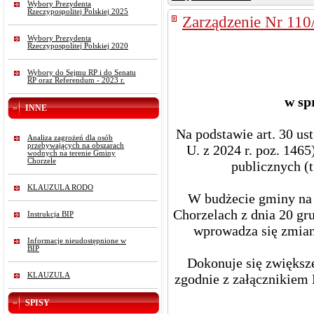
Wybory Prezydenta
Rzeczypospolitej Polskiej 2025
Zarządzenie Nr 110
Wybory Prezydenta
Rzeczypospolitej Polskiej 2020
Wybory do Sejmu RP i do Senatu
RP oraz Referendum - 2023 r.
w sp
INNE
Na podstawie art. 30 us
Analiza zagrożeń dla osób
przebywających na obszarach
U. z 2024 r. poz. 1465
wodnych na terenie Gminy
Chorzele
publicznych (t
KLAUZULA RODO
W budżecie gminy na 
Chorzelach z dnia 20 gr
Instrukcja BIP
wprowadza się zmiany
Informacje nieudostępnione w
BIP
Dokonuje się zwiększe
KLAUZULA
zgodnie z załącznikiem 
SPISY