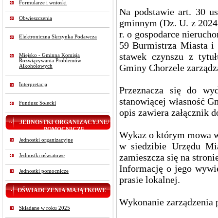
Formularze i wnioski
Na podstawie art. 30 us
Obwieszczenia
gminnym (Dz. U. z 2024 r
r. o gospodarce nierucho
Elektroniczna Skrzynka Podawcza
59 Burmistrza Miasta i
stawek czynszu z tytu
Miejsko - Gminna Komisja
Rozwiązywania Problemów
Gminy Chorzele zarządza 
Alkoholowych
Interpretacja
Przeznacza się do wyd
stanowiącej własność Gm
Fundusz Sołecki
opis zawiera załącznik d
JEDNOSTKI ORGANIZACYJNE/
POMOCNICZE
Wykaz o którym mowa w §
Jednostki organizacyjne
w siedzibie Urzędu Mi
zamieszcza się na stron
Jednostki oświatowe
Informację o jego wywi
Jednostki pomocnicze
prasie lokalnej.
OŚWIADCZENIA MAJĄTKOWE
Wykonanie zarządzenia 
Składane w roku 2025