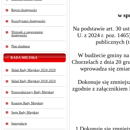
Raport dostępności
w sp
Koordynator dostępności
Na podstawie art. 30 us
Wniosek o zapewnienie
U. z 2024 r. poz. 1465
dostępności
publicznych (t
Plan działania
W budżecie gminy na 
RADA MIEJSKA
Chorzelach z dnia 20 gr
wprowadza się zmiany
Skład Rady Miejskiej 2024-2029
Dokonuje się zmniejs
Skład Rady Miejskiej 2018-2024
zgodnie z załącznikiem 
Przewodniczący Rady Miejskiej
Komisje Rady Miejskiej
Sesje Rady Miejskiej
Interpelacje
1.Dokonuje się zmniej