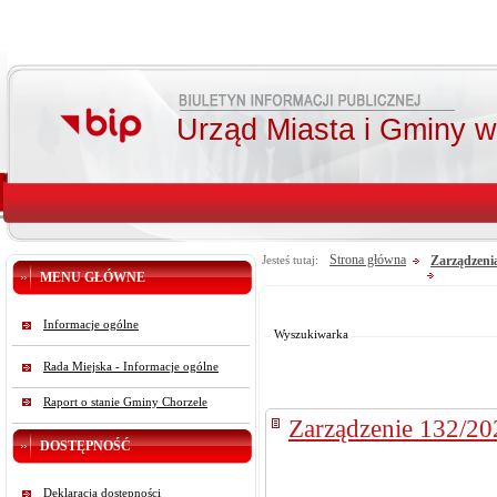
Urząd Miasta i Gminy 
Strona główna
Zarządzeni
Jesteś tutaj:
MENU GŁÓWNE
Od:
Do:
Informacje ogólne
Szukaj
Wyszukiwarka
Rada Miejska - Informacje ogólne
Raport o stanie Gminy Chorzele
Zarządzenie 132/20
DOSTĘPNOŚĆ
Deklaracja dostępności