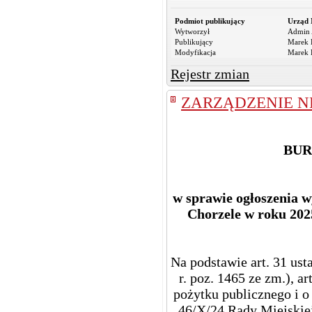
Podmiot publikujący
Urząd 
Wytworzył
Admin 
Publikujący
Marek R
Modyfikacja
Marek R
Rejestr zmian
ZARZĄDZENIE NR
BUR
w sprawie ogłoszenia 
Chorzele w roku 202
Na podstawie art. 31 us
r. poz. 1465 ze zm.), ar
pożytku publicznego i o 
46/X/24 Rady Miejskiej