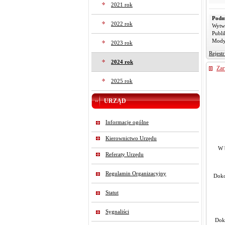
2021 rok
Podm
2022 rok
Wytw
Publi
Mody
2023 rok
Rejest
2024 rok
Zar
2025 rok
URZĄD
Na p
Informacje ogólne
Kierownictwo Urzędu
W 
Referaty Urzędu
Regulamin Organizacyjny
Doko
Statut
Sygnaliści
Doko