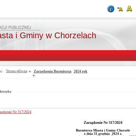
asta i Gminy w Chorzelach
Strona główna
Zarządzenia Burmistrza
2024 rok
aj:
Od:
Fraza:
Do:
Treści archiwalne
Szukaj
kiwarka
ządzenie Nr 317/2024
Zarządzenie Nr 317/2024
Burmistrza Miasta i Gminy Chorzele
z dnia 31 grudnia 2024 r.