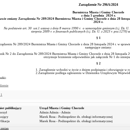
Zarządzenie Nr 296A/2024
Burmistrza Miasta i Gminy Chorzele
z dnia 5 grudnia 2024 r.
awie zmiany Zarządzenia Nr 289/2024 Burmistrza Miasta i Gminy Chorzele z dnia 28 listop
2024 r.
odstawie art. 30 ust.1 ustawy z dnia 8 marca 1990 r. o samorządzie gminnym (t.j. Dz. U. z 2
sierpnia 2009 r. o finansach publicznych (t.j. Dz. U. z 2023 r. poz.1270)
z
§ 1
ządzeniu Nr 289/2024 Burmistrza Miasta i Gminy Chorzele z dnia 28 listopada 2024 r. w spraw
następujące zmiany:
nik Nr 2 do Zarządzenia Nr 289/2024 Burmistrza Miasta i Gminy Chorzele z dnia 28 listopada 
otrzymuje brzmienie odpowiednio jak załącznik Nr 1 do niniejs
§ 2
1. Zarządzenie wchodzi w życie z dniem podpisania i obowiązuje w
2.Zarządzenie podlega ogłoszeniu w Dzienniku Urzędowym Wojew
niki:
dzenie
 1
iot publikujący
Urząd Miasta i Gminy Chorzele
orzył
Admin Admin - Admin
kujący
Marek Rosa - Podinspektor ds. obsługi informatycznej
fikacja
Marek Rosa - Podinspektor ds. obsługi informatycznej
r zmian