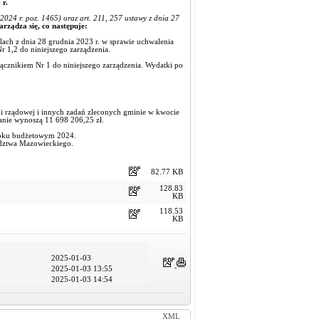
 r.
24 r. poz. 1465) oraz art. 211, 257 ustawy z dnia 27
arządza się, co następuje:
ch z dnia 28 grudnia 2023 r. w sprawie uchwalenia
 1,2 do niniejszego zarządzenia.
ącznikiem Nr 1 do niniejszego zarządzenia. Wydatki po
cji rządowej i innych zadań zleconych gminie w kwocie
zmianie wynoszą 11 698 206,25 zł.
 roku budżetowym 2024.
dztwa Mazowieckiego.
82.77 KB
128.83
KB
118.53
KB
2025-01-03
2025-01-03 13:55
2025-01-03 14:54
XML