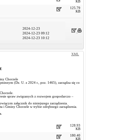
KB
125.79
KB
2024-12-23
2024-12-23 09:12
2024-12-23 10:12
XML
E
iny Chorzele
e gminnym (Dz. U. z 2024 r., poz. 1465), zarządza się co
Chorzele.
kresie spraw związanych z rozwojem gospodarczo –
owiącym załącznik do niniejszego zarządzenia.
a i Gminy Chorzele w trybie odrębnego zarządzenia.
a.
128.93
KB
180.40
KB