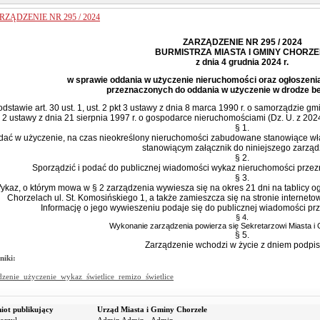
RZĄDZENIE NR 295 / 2024
ZARZĄDZENIE NR 295 / 2024
BURMISTRZA MIASTA I GMINY CHORZE
z dnia 4 grudnia 2024 r.
w sprawie oddania w użyczenie nieruchomości oraz ogłoszen
przeznaczonych do oddania w użyczenie w drodze b
dstawie art. 30 ust. 1, ust. 2 pkt 3 ustawy z dnia 8 marca 1990 r. o samorządzie gmin
2 ustawy z dnia 21 sierpnia 1997 r. o gospodarce nieruchomościami (Dz. U. z 2024 
§ 1.
ać w użyczenie, na czas nieokreślony nieruchomości zabudowane stanowiące w
stanowiącym załącznik do niniejszego zarząd
§ 2.
Sporządzić i podać do publicznej wiadomości wykaz nieruchomości przez
§ 3.
ykaz, o którym mowa w § 2 zarządzenia wywiesza się na okres 21 dni na tablicy o
Chorzelach ul. St. Komosińskiego 1, a także zamieszcza się na stronie internet
Informację o jego wywieszeniu podaje się do publicznej wiadomości prz
§ 4.
Wykonanie zarządzenia powierza się Sekretarzowi Miasta i 
§ 5.
Zarządzenie wchodzi w życie z dniem podpis
niki:
dzenie_użyczenie_wykaz_świetlice_remizo_świetlice
iot publikujący
Urząd Miasta i Gminy Chorzele