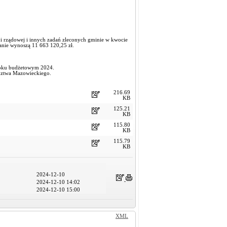
cji rządowej i innych zadań zleconych gminie w kwocie
zmianie wynoszą 11 663 120,25 zł.
 roku budżetowym 2024.
ództwa Mazowieckiego.
216.69
KB
125.21
KB
115.80
KB
115.79
KB
2024-12-10
2024-12-10 14:02
2024-12-10 15:00
XML