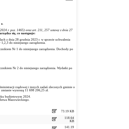
 r.
24 r. poz. 1465) oraz art. 211, 257 ustawy z dnia 27
arządza się, co następuje:
ch z dnia 28 grudnia 2023 r. w sprawie uchwalenia
1,2,3 do niniejszego zarządzenia.
cznikiem Nr 1 do niniejszego zarządzenia. Dochody po
cznikiem Nr 2 do niniejszego zarządzenia. Wydatki po
ministracji rządowej i innych zadań zleconych gminie o
e po zmianie wynoszą 11 698 206,25 zł.
 roku budżetowym 2024.
dztwa Mazowieckiego.
73.19 KB
118.64
KB
141.19