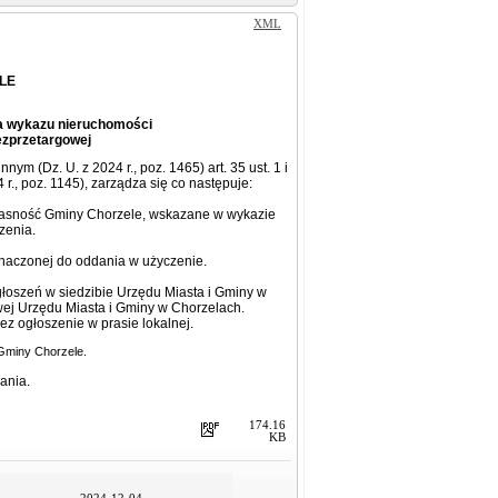
XML
LE
ia wykazu nieruchomości
ezprzetargowej
nym (Dz. U. z 2024 r., poz. 1465) art. 35 ust. 1 i
r., poz. 1145), zarządza się co następuje:
łasność Gminy Chorzele, wskazane w wykazie
zenia.
naczonej do oddania w użyczenie.
głoszeń w siedzibie Urzędu Miasta i Gminy w
owej Urzędu Miasta i Gminy w Chorzelach.
ez ogłoszenie w prasie lokalnej.
Gminy Chorzele.
ania.
174.16
KB