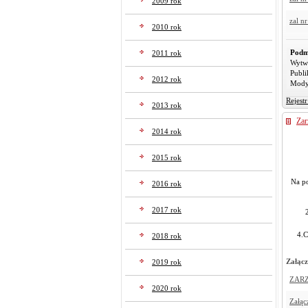
2009 rok
zal nr
2010 rok
Podm
2011 rok
Wytw
Publi
2012 rok
Mody
Rejest
2013 rok
Zar
2014 rok
2015 rok
Na po
2016 rok
2017 rok
4.C
2018 rok
Załącz
2019 rok
ZARZ
2020 rok
Załąc