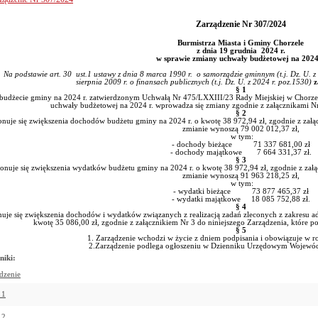
Zarządzenie Nr 307/2024
Burmistrza Miasta i Gminy Chorzele
z dnia 19 grudnia 2024 r.
w sprawie zmiany uchwały budżetowej na 2024
odstawie art. 30 ust.1 ustawy z dnia 8 marca 1990 r. o samorządzie gminnym (t.j. Dz. U. z 20
sierpnia 2009 r. o finansach publicznych (t.j. Dz. U. z 2024 r. poz.1530)
z
§ 1
budżecie gminy na 2024 r. zatwierdzonym Uchwałą Nr 475/LXXIII/23 Rady Miejskiej w Chorzela
uchwały budżetowej na 2024 r. wprowadza się zmiany zgodnie z załącznikami Nr 
§ 2
nuje się zwiększenia dochodów budżetu gminy na 2024 r. o kwotę 38 972,94 zł, zgodnie z załą
zmianie wynoszą 79 002 012,37 zł,
w tym:
- dochody bieżące 71 337 681,00 zł
- dochody majątkowe 7 664 331,37 zł.
§ 3
nuje się zwiększenia wydatków budżetu gminy na 2024 r. o kwotę 38 972,94 zł, zgodnie z załą
zmianie wynoszą 91 963 218,25 zł,
w tym:
- wydatki bieżące 73 877 465,37 zł
- wydatki majątkowe 18 085 752,88 zł.
§ 4
je się zwiększenia dochodów i wydatków związanych z realizacją zadań zleconych z zakresu ad
kwotę 35 086,00 zł, zgodnie z załącznikiem Nr 3 do niniejszego Zarządzenia, któr
§ 5
1. Zarządzenie wchodzi w życie z dniem podpisania i obowiązuje w
2.Zarządzenie podlega ogłoszeniu w Dzienniku Urzędowym Wojewó
niki:
dzenie
 1
 2