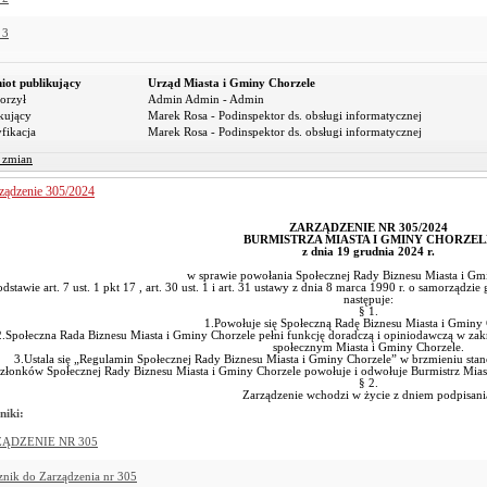
 3
iot publikujący
Urząd Miasta i Gminy Chorzele
orzył
Admin Admin - Admin
kujący
Marek Rosa - Podinspektor ds. obsługi informatycznej
fikacja
Marek Rosa - Podinspektor ds. obsługi informatycznej
r zmian
ządzenie 305/2024
ZARZĄDZENIE NR 305/2024
BURMISTRZA MIASTA I GMINY CHORZEL
z dnia 19 grudnia 2024 r.
w sprawie powołania Społecznej Rady Biznesu Miasta i Gm
dstawie art. 7 ust. 1 pkt 17 , art. 30 ust. 1 i art. 31 ustawy z dnia 8 marca 1990 r. o samorządzi
następuje:
§ 1.
1.Powołuje się Społeczną Radę Biznesu Miasta i Gminy 
2.Społeczna Rada Biznesu Miasta i Gminy Chorzele pełni funkcję doradczą i opiniodawczą w za
społecznym Miasta i Gminy Chorzele.
3.Ustala się „Regulamin Społecznej Rady Biznesu Miasta i Gminy Chorzele” w brzmieniu stan
złonków Społecznej Rady Biznesu Miasta i Gminy Chorzele powołuje i odwołuje Burmistrz Miast
§ 2.
Zarządzenie wchodzi w życie z dniem podpisani
niki:
ĄDZENIE NR 305
znik do Zarządzenia nr 305