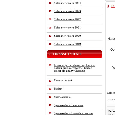
Składane w roku 2024
ZA
Składane w roku 2023
Składane w roku 2022
Składane w roku 2021
Składane w roku 2020
Na po
Składane w roku 2019
Odd
FINANSE I MIENIE
Informacja o podstawowej kwocie
W
dotacji oraz statystycznej liczbie
dzieci dla gminy Chorzele
Finanse i mienie
Budżet
Załącz
Sprawozdania
zarzą
Sprawozdania finansowe
Podm
Sprawozdania kwartalne i roczne