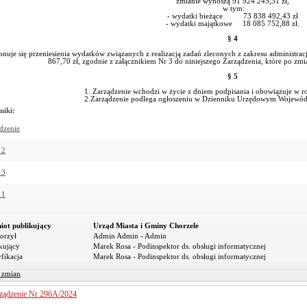
zmianie wynoszą 91 924 245,31 zł,
w tym:
- wydatki bieżące 73 838 492,43 zł
- wydatki majątkowe 18 085 752,88 zł.
§ 4
nuje się przeniesienia wydatków związanych z realizacją zadań zleconych z zakresu administra
867,70 zł, zgodnie z załącznikiem Nr 3 do niniejszego Zarządzenia, które po 
§ 5
1. Zarządzenie wchodzi w życie z dniem podpisania i obowiązuje w
2.Zarządzenie podlega ogłoszeniu w Dzienniku Urzędowym Wojew
niki:
dzenie
 2
 3
 1
iot publikujący
Urząd Miasta i Gminy Chorzele
orzył
Admin Admin - Admin
kujący
Marek Rosa - Podinspektor ds. obsługi informatycznej
fikacja
Marek Rosa - Podinspektor ds. obsługi informatycznej
r zmian
ządzenie Nr 296A/2024