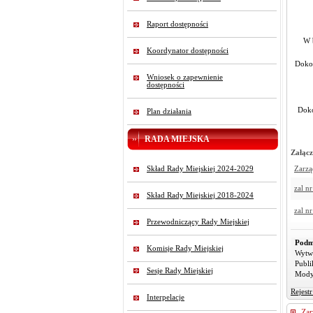
Na p
Raport dostępności
W 
Koordynator dostępności
Dokon
Wniosek o zapewnienie
dostępności
Doko
Plan działania
RADA MIEJSKA
Załącz
Skład Rady Miejskiej 2024-2029
Zarzą
zal nr
Skład Rady Miejskiej 2018-2024
zal nr
Przewodniczący Rady Miejskiej
Podm
Komisje Rady Miejskiej
Wytw
Publi
Sesje Rady Miejskiej
Mody
Rejest
Interpelacje
Zar