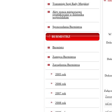
Transmisje Sesji Rady Miejskiej
Akty prawa miejscowego
opublikowane w dzienniku
wojewódzkim
Na p
Sprawozdania Burmistrza
W 
BURMISTRZ
Doko
Burmistrz
Zastępca Burmistrza
Doko
Zarządzenia Burmistrza
2005 rok
Dokonu
2006 rok
Załącz
2007 rok
Zarzą
2008 rok
zal nr
zal nr