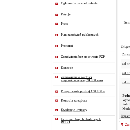
Ogłoszenia, zawiadomienia
Petycje
Doko
Praca
Plan zamówień publicznych
Przetargi
Załącz
Zarzą
Zamówienia bez stosowania PZP
zal nr
Koncesje
zal nr
Zamówienia o wartości
nieprzekraczającej 30.000 euro
zał nr
Postępowania poniżej 130 000 zł
Podm
Wytw
Kontrola zarządcza
Publi
Mody
Ewidencje i rejestry
Rejest
Ochrona Danych Osobowych
RODO
Zar