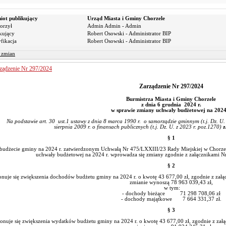
iot publikujący
Urząd Miasta i Gminy Chorzele
orzył
Admin Admin - Admin
kujący
Robert Osowski - Administrator BIP
fikacja
Robert Osowski - Administrator BIP
r zmian
ządzenie Nr 297/2024
Zarządzenie Nr 297/2024
Burmistrza Miasta i Gminy Chorzele
z dnia 6 grudnia 2024 r.
w sprawie zmiany uchwały budżetowej na 2024
odstawie art. 30 ust.1 ustawy z dnia 8 marca 1990 r. o samorządzie gminnym (t.j. Dz. U. z 2
sierpnia 2009 r. o finansach publicznych (t.j. Dz. U. z 2023 r. poz.1270)
z
§ 1
budżecie gminy na 2024 r. zatwierdzonym Uchwałą Nr 475/LXXIII/23 Rady Miejskiej w Chorzela
uchwały budżetowej na 2024 r. wprowadza się zmiany zgodnie z załącznikami Nr 
§ 2
nuje się zwiększenia dochodów budżetu gminy na 2024 r. o kwotę 43 677,00 zł, zgodnie z załą
zmianie wynoszą 78 963 039,43 zł,
w tym:
- dochody bieżące 71 298 708,06 zł
- dochody majątkowe 7 664 331,37 zł.
§ 3
nuje się zwiększenia wydatków budżetu gminy na 2024 r. o kwotę 43 677,00 zł, zgodnie z załą