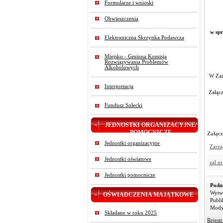
Formularze i wnioski
Obwieszczenia
w spr
Elektroniczna Skrzynka Podawcza
Na p
Miejsko - Gminna Komisja
Rozwiązywania Problemów
Alkoholowych
W Zar
Interpretacja
Załącz
Fundusz Sołecki
JEDNOSTKI ORGANIZACYJNE/
POMOCNICZE
Załącz
Jednostki organizacyjne
Zarzą
Jednostki oświatowe
zal nr
Jednostki pomocnicze
Podm
Wytw
OŚWIADCZENIA MAJĄTKOWE
Publi
Mody
Składane w roku 2025
Rejest