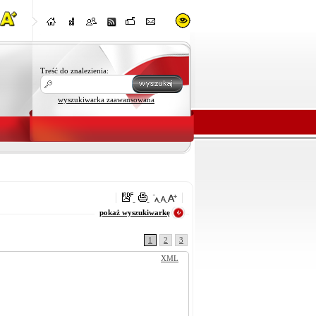
Treść do znalezienia:
wyszukiwarka zaawansowana
oraz
pokaż wyszukiwarkę
1
2
3
XML