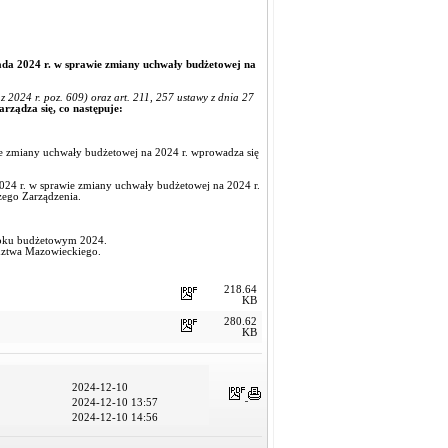
ada 2024 r. w sprawie zmiany uchwały budżetowej na
024 r. poz. 609) oraz art. 211, 257 ustawy z dnia 27
arządza się, co następuje:
ie zmiany uchwały budżetowej na 2024 r. wprowadza się
2024 r. w sprawie zmiany uchwały budżetowej na 2024 r.
zego Zarządzenia.
 roku budżetowym 2024.
ództwa Mazowieckiego.
218.64
KB
280.62
KB
2024-12-10
2024-12-10 13:57
2024-12-10 14:56