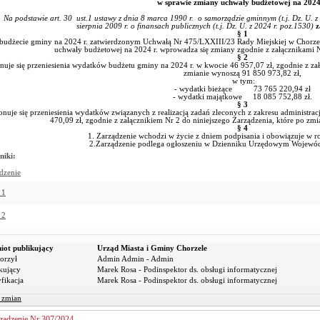
w sprawie zmiany uchwały budżetowej na 2024
odstawie art. 30 ust.1 ustawy z dnia 8 marca 1990 r. o samorządzie gminnym (t.j. Dz. U. z 20
sierpnia 2009 r. o finansach publicznych (t.j. Dz. U. z 2024 r. poz.1530)
z
§ 1
budżecie gminy na 2024 r. zatwierdzonym Uchwałą Nr 475/LXXIII/23 Rady Miejskiej w Chorzela
uchwały budżetowej na 2024 r. wprowadza się zmiany zgodnie z załącznikami Nr
§ 2
uje się przeniesienia wydatków budżetu gminy na 2024 r. w kwocie 46 957,07 zł, zgodnie z zał
zmianie wynoszą 91 850 973,82 zł,
w tym:
- wydatki bieżące 73 765 220,94 zł
- wydatki majątkowe 18 085 752,88 zł.
§ 3
nuje się przeniesienia wydatków związanych z realizacją zadań zleconych z zakresu administra
470,09 zł, zgodnie z załącznikiem Nr 2 do niniejszego Zarządzenia, które po 
§ 4
1. Zarządzenie wchodzi w życie z dniem podpisania i obowiązuje w
2.Zarządzenie podlega ogłoszeniu w Dzienniku Urzędowym Wojewó
niki:
dzenie
 1
 2
iot publikujący
Urząd Miasta i Gminy Chorzele
orzył
Admin Admin - Admin
kujący
Marek Rosa - Podinspektor ds. obsługi informatycznej
fikacja
Marek Rosa - Podinspektor ds. obsługi informatycznej
r zmian
ządzenie Nr 307/2024