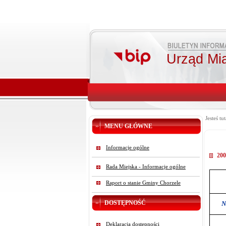
Urząd Mi
Jesteś tut
MENU GŁÓWNE
Informacje ogólne
200
Rada Miejska - Informacje ogólne
Raport o stanie Gminy Chorzele
DOSTĘPNOŚĆ
N
Deklaracja dostępności