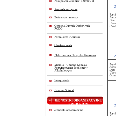
Postępowania poniżej 130 000 zł
2
Kontrola zarządcza
Typ 
Ewidencje i rejestry
Auto
Data
Udost
Ochrona Danych Osobowych
Ostat
RODO
Formularze i wnioski
Obwieszczenia
Elektroniczna Skrzynka Podawcza
2
Typ 
Miejsko - Gminna Komisja
Auto
Rozwiązywania Problemów
Data
Alkoholowych
Udost
Ostat
Interpretacja
Fundusz Sołecki
JEDNOSTKI ORGANIZACYJNE/
POMOCNICZE
2
Jednostki organizacyjne
Typ 