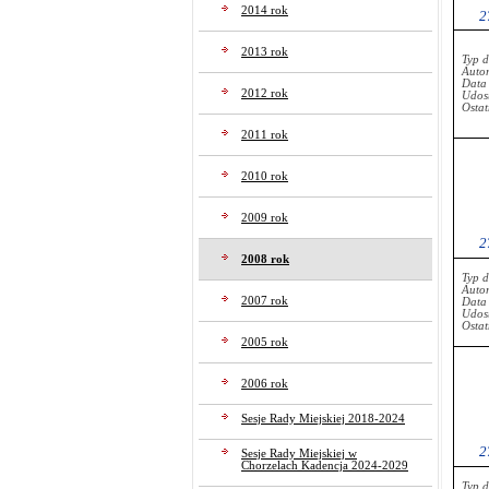
2014 rok
2
2013 rok
Typ 
Auto
Data
2012 rok
Udost
Ostat
2011 rok
2010 rok
2009 rok
2
2008 rok
Typ 
Auto
2007 rok
Data
Udost
Ostat
2005 rok
2006 rok
Sesje Rady Miejskiej 2018-2024
2
Sesje Rady Miejskiej w
Chorzelach Kadencja 2024-2029
Typ 