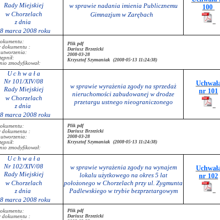
Rady Miejskiej
w sprawie nadania imienia Publicznemu
100
w Chorzelach
Gimnazjum w Zarębach
z dnia
8 marca 2008 roku
dokumentu:
Plik pdf
r dokumentu :
Dariusz Brzezicki
 utworzenia:
2008-03-28
ępnił:
Krzysztof Szymaniak (2008-05-13 11:24:38)
nio zmodyfikował:
U c h w a ł a
Nr 101/XIV/08
Uchwał
w sprawie wyrażenia zgody na sprzedaż
Rady Miejskiej
nr 101
nieruchomości zabudowanej w drodze
w Chorzelach
przetargu ustnego nieograniczonego
z dnia
8 marca 2008 roku
Plik pdf
dokumentu:
Dariusz Brzezicki
r dokumentu :
2008-03-28
 utworzenia:
Krzysztof Szymaniak (2008-05-13 11:24:38)
ępnił:
nio zmodyfikował:
U c h w a ł a
Nr 102/XIV/08
w sprawie wyrażenia zgody na wynajem
Uchwał
Rady Miejskiej
lokalu użytkowego na okres 5 lat
nr 102
w Chorzelach
położonego w Chorzelach przy ul. Zygmunta
z dnia
Padlewskiego w trybie bezprzetargowym
8 marca 2008 roku
Plik pdf
dokumentu:
Dariusz Brzezicki
r dokumentu :