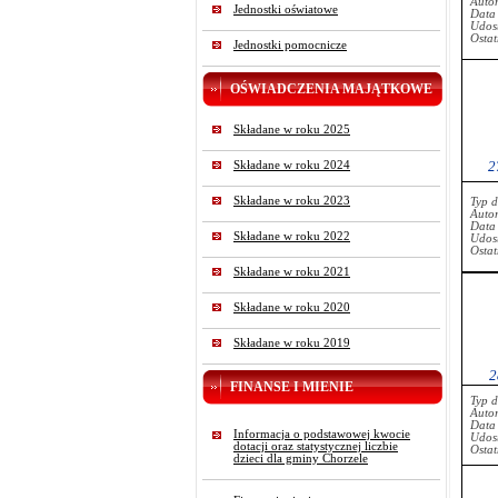
Auto
Jednostki oświatowe
Data
Udost
Ostat
Jednostki pomocnicze
OŚWIADCZENIA MAJĄTKOWE
Składane w roku 2025
2
Składane w roku 2024
Składane w roku 2023
Typ 
Auto
Data
Składane w roku 2022
Udost
Ostat
Składane w roku 2021
Składane w roku 2020
Składane w roku 2019
2
FINANSE I MIENIE
Typ 
Auto
Data
Informacja o podstawowej kwocie
Udost
dotacji oraz statystycznej liczbie
Ostat
dzieci dla gminy Chorzele