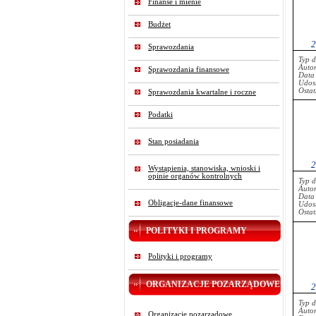
Finanse i mienie
Budżet
2
Sprawozdania
Typ 
Auto
Sprawozdania finansowe
Data
Udost
Ostat
Sprawozdania kwartalne i roczne
Podatki
Stan posiadania
2
Wystąpienia, stanowiska, wnioski i
opinie organów kontrolnych
Typ 
Auto
Data
Obligacje-dane finansowe
Udost
Ostat
POLITYKI I PROGRAMY
Polityki i programy
ORGANIZACJE POZARZĄDOWE
2
Typ 
Auto
Organizacje pozarządowe