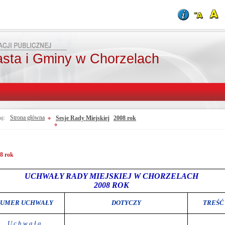
asta i Gminy w Chorzelach
Strona główna
Sesje Rady Miejskiej
2008 rok
aj:
8 rok
UCHWAŁY RADY MIEJSKIEJ W CHORZELACH
2008 ROK
UMER UCHWAŁY
TREŚĆ
DOTYCZY
U c h w a ł a