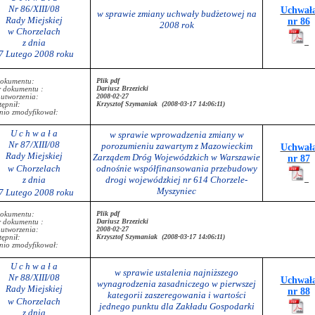
Nr 86/XIII/08
Uchwał
w sprawie zmiany uchwały budżetowej na
Rady Miejskiej
nr 86
2008 rok
w Chorzelach
z dnia
7 Lutego 2008 roku
Plik pdf
dokumentu:
Dariusz Brzezicki
r dokumentu :
2008-02-27
 utworzenia:
Krzysztof Szymaniak (2008-03-17 14:06:11)
ępnił:
nio zmodyfikował:
U c h w a ł a
w sprawie wprowadzenia zmiany w
Nr 87/XIII/08
porozumieniu zawartym z Mazowieckim
Uchwał
Rady Miejskiej
Zarządem Dróg Wojewódzkich w Warszawie
nr 87
w Chorzelach
odnośnie współfinansowania przebudowy
z dnia
drogi wojewódzkiej nr 614 Chorzele-
Myszyniec
7 Lutego 2008 roku
Plik pdf
dokumentu:
Dariusz Brzezicki
r dokumentu :
2008-02-27
 utworzenia:
Krzysztof Szymaniak (2008-03-17 14:06:11)
ępnił:
nio zmodyfikował:
U c h w a ł a
w sprawie ustalenia najniższego
Nr 88/XIII/08
Uchwał
wynagrodzenia zasadniczego w pierwszej
Rady Miejskiej
nr 88
kategorii zaszeregowania i wartości
w Chorzelach
jednego punktu dla Zakładu Gospodarki
z dnia