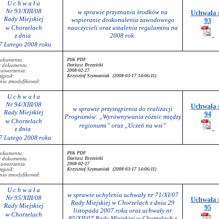
U c h w a ł a
Nr 93/XIII/08
w sprawie przyznania środków na
Uchwała 
Rady Miejskiej
wspieranie doskonalenia zawodowego
93
w Chorzelach
nauczycieli oraz ustalenia regulaminu na
z dnia
2008 rok.
7 Lutego 2008 roku
Plik PDF
dokumentu:
Dariusz Brzezicki
r dokumentu :
2008-02-27
 utworzenia:
Krzysztof Szymaniak (2008-03-17 14:06:11)
ępnił:
nio zmodyfikował:
U c h w a ł a
Nr 94/XIII/08
Uchwała 
w sprawie przystąpienia do realizacji
Rady Miejskiej
94
Programów: „Wyrównywania różnic między
w Chorzelach
regionami” oraz „Uczeń na wsi”
z dnia
7 Lutego 2008 roku
Plik PDF
dokumentu:
Dariusz Brzezicki
r dokumentu :
2008-02-27
 utworzenia:
Krzysztof Szymaniak (2008-03-17 14:06:11)
ępnił:
nio zmodyfikował:
U c h w a ł a
w sprawie uchylenia uchwały nr 71/XI/07
Nr 95/XIII/08
Uchwała 
Rady Miejskiej w Chorzelach z dnia 29
Rady Miejskiej
95
listopada 2007 roku oraz uchwały nr
w Chorzelach
85/XII/07 Rady Miejskiej w Chorzelach z