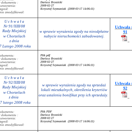
Dariusz Brzezicki
r dokumentu :
2008-02-27
 utworzenia:
Krzysztof Szymaniak (2008-03-17 14:06:11)
ępnił:
nio zmodyfikował:
U c h w a ł a
Nr 91/XIII/08
Uchwała 
Rady Miejskiej
w sprawie wyrażenia zgody na nieodpłatne
91
w Chorzelach
nabycie nieruchomości zabudowanej.
z dnia
7 Lutego 2008 roku
Plik pdf
dokumentu:
Dariusz Brzezicki
r dokumentu :
2008-02-27
 utworzenia:
Krzysztof Szymaniak (2008-03-17 14:06:11)
ępnił:
nio zmodyfikował:
U c h w a ł a
Nr 92/XIII/08
Uchwała 
w sprawie wyrażenia zgody na sprzedaż
Rady Miejskiej
92
lokali mieszkalnych, określenia kryteriów
w Chorzelach
oraz ustalenia bonifikat przy ich sprzedaży.
z dnia
7 lutego 2008 roku
Plik PDF
dokumentu:
Dariusz Brzezicki
r dokumentu :
2008-02-27
 utworzenia:
Krzysztof Szymaniak (2008-03-17 14:06:11)
ępnił:
nio zmodyfikował: