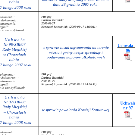
z dnia
dnia 28 grudnia 2007 roku.
7 lutego 2008 roku
Plik pdf
dokumentu:
Dariusz Brzezicki
r dokumentu :
2008-02-27
 utworzenia:
Krzysztof Szymaniak (2008-03-17 14:06:11)
ępnił:
nio zmodyfikował:
U c h w a ł a
Nr 96/XIII/07
Uchwała 
w sprawie zasad usytuowania na terenie
Rady Miejskiej
96
miasta i gminy miejsc sprzedaży i
w Chorzelach
podawania napojów alkoholowych
z dnia
7 lutego 2007 roku
Plik pdf
dokumentu:
Dariusz Brzezicki
r dokumentu :
2008-02-27
 utworzenia:
Krzysztof Szymaniak (2008-03-17 14:06:11)
ępnił:
nio zmodyfikował:
U c h w a ł a
Nr 97/XIII/08
Uchwał
Rady Miejskiej
nr 97
w sprawie powołania Komisji Statutowej
w Chorzelach
z dnia
7 lutego 2008 roku
Plik pdf
dokumentu: