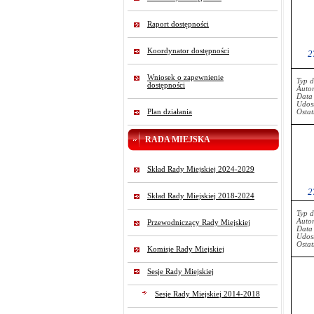
Raport dostępności
Koordynator dostępności
2
Wniosek o zapewnienie
Typ 
dostępności
Auto
Data
Udost
Plan działania
Ostat
RADA MIEJSKA
Skład Rady Miejskiej 2024-2029
2
Skład Rady Miejskiej 2018-2024
Typ 
Auto
Przewodniczący Rady Miejskiej
Data
Udost
Ostat
Komisje Rady Miejskiej
Sesje Rady Miejskiej
Sesje Rady Miejskiej 2014-2018