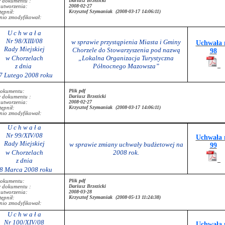
Dariusz Brzezicki
r dokumentu :
2008-02-27
 utworzenia:
Krzysztof Szymaniak (2008-03-17 14:06:11)
ępnił:
nio zmodyfikował:
U c h w a ł a
Nr 98/XIII/08
w sprawie przystąpienia Miasta i Gminy
Uchwała 
Rady Miejskiej
Chorzele do Stowarzyszenia pod nazwą
98
w Chorzelach
„Lokalna Organizacja Turystyczna
z dnia
Północnego Mazowsza”
7 Lutego 2008 roku
Plik pdf
dokumentu:
Dariusz Brzezicki
r dokumentu :
2008-02-27
 utworzenia:
Krzysztof Szymaniak (2008-03-17 14:06:11)
ępnił:
nio zmodyfikował:
U c h w a ł a
Nr 99/XIV/08
Uchwała 
Rady Miejskiej
w sprawie zmiany uchwały budżetowej na
99
w Chorzelach
2008 rok.
z dnia
8 Marca 2008 roku
Plik pdf
dokumentu:
Dariusz Brzezicki
r dokumentu :
2008-03-28
 utworzenia:
Krzysztof Szymaniak (2008-05-13 11:24:38)
ępnił:
nio zmodyfikował:
U c h w a ł a
Nr 100/XIV/08
Uchwała 