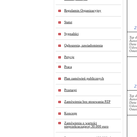
Regulamin Organizacyjny
Statut
2
Sygnaliści
Typ 
Auto
Data
Ogłoszenia, zawiadomienia
Udost
Ostat
Petycje
Praca
Plan zamówień publicznych
2
Przetargi
Typ 
Auto
Zamówienia bez stosowania PZP
Data
Udost
Ostat
Koncesje
Zamówienia o wartości
nieprzekraczającej 30.000 euro