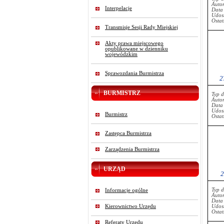
Auto
Interpelacje
Data
Udost
Ostat
Transmisje Sesji Rady Miejskiej
Akty prawa miejscowego
opublikowane w dzienniku
wojewódzkim
Sprawozdania Burmistrza
2
BURMISTRZ
Typ 
Auto
Data
Udost
Burmistrz
Ostat
Zastępca Burmistrza
Zarządzenia Burmistrza
URZĄD
2
Typ 
Informacje ogólne
Auto
Data
Kierownictwo Urzędu
Udost
Ostat
Referaty Urzędu