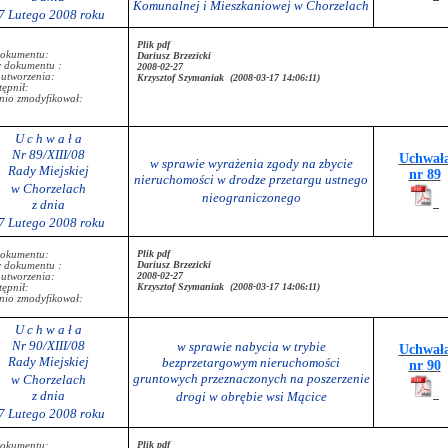
Komunalnej i Mieszkaniowej w Chorzelach
7 Lutego 2008 roku
Plik pdf
dokumentu:
Dariusz Brzezicki
r dokumentu :
2008-02-27
 utworzenia:
Krzysztof Szymaniak (2008-03-17 14:06:11)
ępnił:
nio zmodyfikował:
U c h w a ł a
Nr 89/XIII/08
Uchwał
w sprawie wyrażenia zgody na zbycie
Rady Miejskiej
nr 89
nieruchomości w drodze przetargu ustnego
w Chorzelach
nieograniczonego
z dnia
7 Lutego 2008 roku
Plik pdf
dokumentu:
Dariusz Brzezicki
r dokumentu :
2008-02-27
 utworzenia:
Krzysztof Szymaniak (2008-03-17 14:06:11)
ępnił:
nio zmodyfikował:
U c h w a ł a
Nr 90/XIII/08
w sprawie nabycia w trybie
Uchwał
Rady Miejskiej
bezprzetargowym nieruchomości
nr 90
gruntowych przeznaczonych na poszerzenie
w Chorzelach
z dnia
drogi w obrębie wsi Mącice
7 Lutego 2008 roku
Plik pdf
dokumentu: