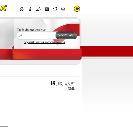
Treść do znalezienia:
wyszukiwarka zaawansowana
XML