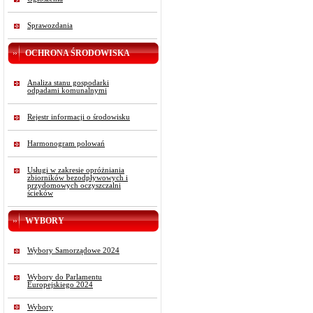
Sprawozdania
OCHRONA ŚRODOWISKA
Analiza stanu gospodarki
odpadami komunalnymi
Rejestr informacji o środowisku
Harmonogram polowań
Usługi w zakresie opróżniania
zbiorników bezodpływowych i
przydomowych oczyszczalni
ścieków
WYBORY
Wybory Samorządowe 2024
Wybory do Parlamentu
Europejskiego 2024
Wybory