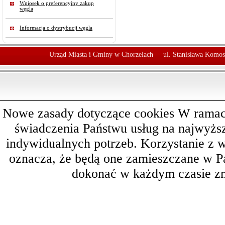
Wniosek o preferencyjny zakup
węgla
Informacja o dystrybucji węgla
Urząd Miasta i Gminy w Chorzelach
ul. Stanisława Komos
Nowe zasady dotyczące cookies W ramach 
świadczenia Państwu usług na najwyż
indywidualnych potrzeb. Korzystanie z 
oznacza, że będą one zamieszczane w 
dokonać w każdym czasie zm