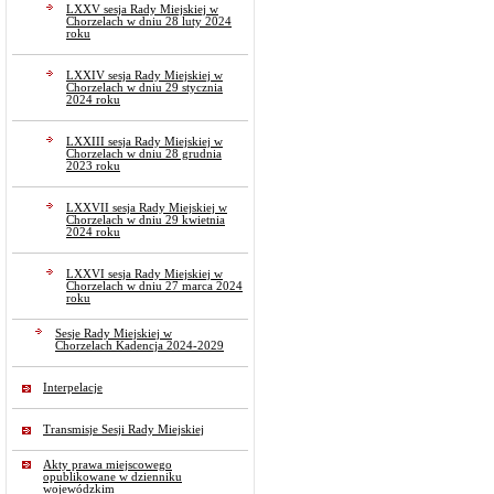
LXXV sesja Rady Miejskiej w
Chorzelach w dniu 28 luty 2024
roku
LXXIV sesja Rady Miejskiej w
Chorzelach w dniu 29 stycznia
2024 roku
LXXIII sesja Rady Miejskiej w
Chorzelach w dniu 28 grudnia
2023 roku
LXXVII sesja Rady Miejskiej w
Chorzelach w dniu 29 kwietnia
2024 roku
LXXVI sesja Rady Miejskiej w
Chorzelach w dniu 27 marca 2024
roku
Sesje Rady Miejskiej w
Chorzelach Kadencja 2024-2029
Interpelacje
Transmisje Sesji Rady Miejskiej
Akty prawa miejscowego
opublikowane w dzienniku
wojewódzkim