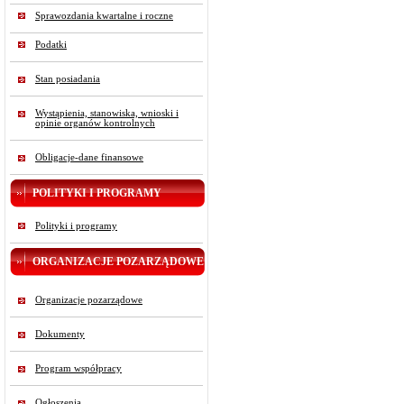
Sprawozdania kwartalne i roczne
Podatki
Stan posiadania
Wystąpienia, stanowiska, wnioski i
opinie organów kontrolnych
Obligacje-dane finansowe
POLITYKI I PROGRAMY
Polityki i programy
ORGANIZACJE POZARZĄDOWE
Organizacje pozarządowe
Dokumenty
Program współpracy
Ogłoszenia