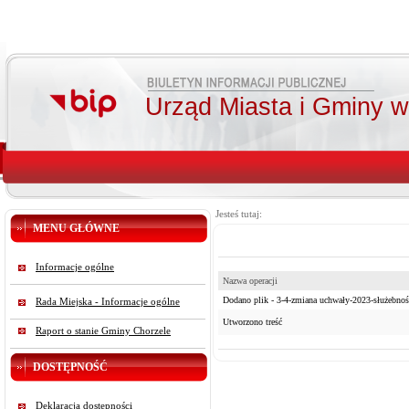
Urząd Miasta i Gminy 
Jesteś tutaj:
MENU GŁÓWNE
Informacje ogólne
Nazwa operacji
Dodano plik - 3-4-zmiana uchwały-2023-służebnoś
Rada Miejska - Informacje ogólne
Utworzono treść
Raport o stanie Gminy Chorzele
DOSTĘPNOŚĆ
Deklaracja dostępności