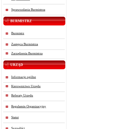
Sprawozdania Burmistrza
BURMISTRZ
Burmistrz
Zastępca Burmistrza
Zarządzenia Burmistrza
URZĄD
Informacje ogólne
Kierownictwo Urzędu
Referaty Urzędu
Regulamin Organizacyjny
Statut
Sygnaliści