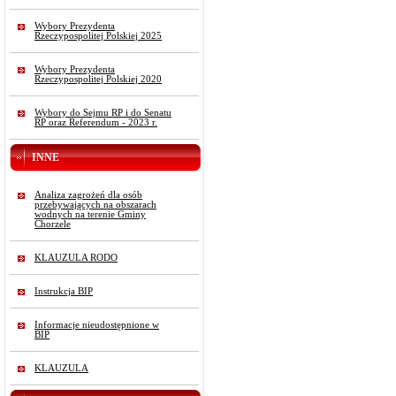
Wybory Prezydenta
Rzeczypospolitej Polskiej 2025
Wybory Prezydenta
Rzeczypospolitej Polskiej 2020
Wybory do Sejmu RP i do Senatu
RP oraz Referendum - 2023 r.
INNE
Analiza zagrożeń dla osób
przebywających na obszarach
wodnych na terenie Gminy
Chorzele
KLAUZULA RODO
Instrukcja BIP
Informacje nieudostępnione w
BIP
KLAUZULA