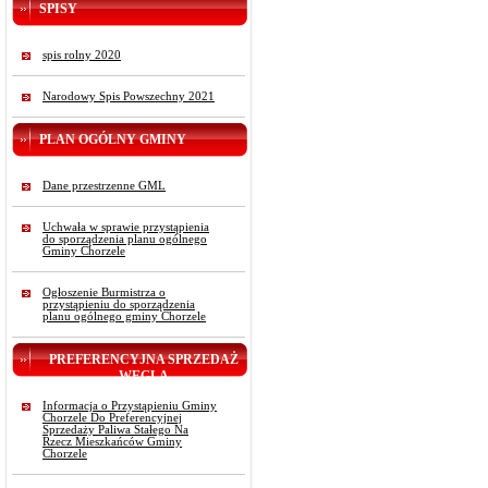
SPISY
spis rolny 2020
Narodowy Spis Powszechny 2021
PLAN OGÓLNY GMINY
Dane przestrzenne GML
Uchwała w sprawie przystąpienia
do sporządzenia planu ogólnego
Gminy Chorzele
Ogłoszenie Burmistrza o
przystąpieniu do sporządzenia
planu ogólnego gminy Chorzele
PREFERENCYJNA SPRZEDAŻ
WĘGLA
Informacja o Przystąpieniu Gminy
Chorzele Do Preferencyjnej
Sprzedaży Paliwa Stałego Na
Rzecz Mieszkańców Gminy
Chorzele