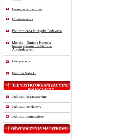
Formularze i wnioski
Obwieszczenia
Elektroniczna Skrzynka Podawcza
Miejsko - Gminna Komisja
Rozwiązywania Problemów
Alkoholowych
Interpretacja
Fundusz Sołecki
JEDNOSTKI ORGANIZACYJNE/
POMOCNICZE
Jednostki organizacyjne
Jednostki oświatowe
Jednostki pomocnicze
OŚWIADCZENIA MAJĄTKOWE