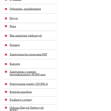
Ogłoszenia, zawiadomienia
Petycje
Praca
Plan zamówień publicznych
Przetargi
Zamówienia bez stosowania PZP
Koncesje
Zamówienia o wartości
nieprzekraczającej 30.000 euro
Postępowania poniżej 130 000 zł
Kontrola zarządcza
Ewidencje i rejestry
Ochrona Danych Osobowych
RODO