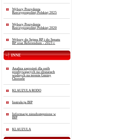
Wybory Prezydenta
Rzeczypospolitej Polskiej 2025
Wybory Prezydenta
Rzeczypospolitej Polskiej 2020
Wybory do Sejmu RP i do Senatu
RP oraz Referendum - 2023 r.
INNE
Analiza zagrożeń dla osób
przebywających na obszarach
wodnych na terenie Gminy
Chorzele
KLAUZULA RODO
Instrukcja BIP
Informacje nieudostępnione w
BIP
KLAUZULA