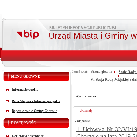
Urząd Miasta i Gminy 
Strona główna
Sesje Rady 
Jesteś tutaj:
MENU GŁÓWNE
VI Sesja Rady Miejskiej z dni
Od:
Informacje ogólne
Do:
Szukaj
Wyszukiwarka
Rada Miejska - Informacje ogólne
Uchwały
Raport o stanie Gminy Chorzele
Załączniki:
DOSTĘPNOŚĆ
1. Uchwała Nr 32/VI/1
Chorzele na lata 2019-2
Deklaracja dostępności