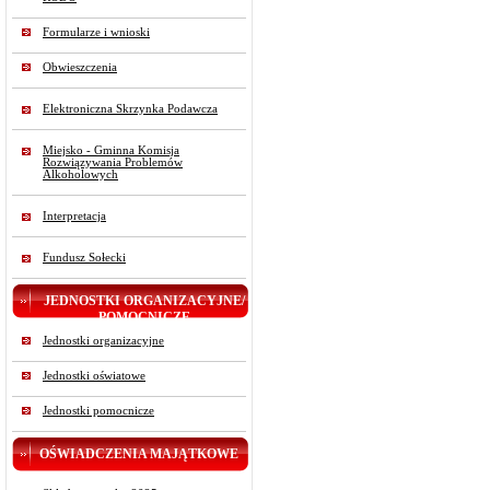
Formularze i wnioski
Obwieszczenia
Elektroniczna Skrzynka Podawcza
Miejsko - Gminna Komisja
Rozwiązywania Problemów
Alkoholowych
Interpretacja
Fundusz Sołecki
JEDNOSTKI ORGANIZACYJNE/
POMOCNICZE
Jednostki organizacyjne
Jednostki oświatowe
Jednostki pomocnicze
OŚWIADCZENIA MAJĄTKOWE