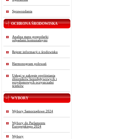
Sprawozdania
OCHRONA ŚRODOWISKA
Analiza stanu gospodarki
odpadami komunalnymi
Rejestr informacji o środowisku
Harmonogram polowań
Usługi w zakresie opróżniania
zbiorników bezodpływowych i
przydomowych oczyszczalni
ścieków
WYBORY
Wybory Samorządowe 2024
Wybory do Parlamentu
Europejskiego 2024
Wybory