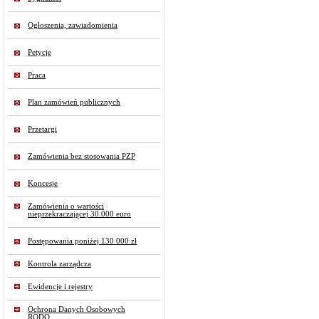
Ogłoszenia, zawiadomienia
Petycje
Praca
Plan zamówień publicznych
Przetargi
Zamówienia bez stosowania PZP
Koncesje
Zamówienia o wartości
nieprzekraczającej 30.000 euro
Postępowania poniżej 130 000 zł
Kontrola zarządcza
Ewidencje i rejestry
Ochrona Danych Osobowych
RODO