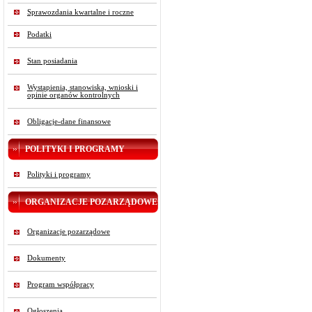
Sprawozdania kwartalne i roczne
Podatki
Stan posiadania
Wystąpienia, stanowiska, wnioski i
opinie organów kontrolnych
Obligacje-dane finansowe
POLITYKI I PROGRAMY
Polityki i programy
ORGANIZACJE POZARZĄDOWE
Organizacje pozarządowe
Dokumenty
Program współpracy
Ogłoszenia