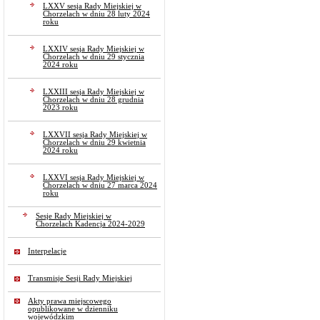
LXXV sesja Rady Miejskiej w
Chorzelach w dniu 28 luty 2024
roku
LXXIV sesja Rady Miejskiej w
Chorzelach w dniu 29 stycznia
2024 roku
LXXIII sesja Rady Miejskiej w
Chorzelach w dniu 28 grudnia
2023 roku
LXXVII sesja Rady Miejskiej w
Chorzelach w dniu 29 kwietnia
2024 roku
LXXVI sesja Rady Miejskiej w
Chorzelach w dniu 27 marca 2024
roku
Sesje Rady Miejskiej w
Chorzelach Kadencja 2024-2029
Interpelacje
Transmisje Sesji Rady Miejskiej
Akty prawa miejscowego
opublikowane w dzienniku
wojewódzkim