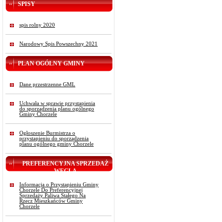
SPISY
spis rolny 2020
Narodowy Spis Powszechny 2021
PLAN OGÓLNY GMINY
Dane przestrzenne GML
Uchwała w sprawie przystąpienia
do sporządzenia planu ogólnego
Gminy Chorzele
Ogłoszenie Burmistrza o
przystąpieniu do sporządzenia
planu ogólnego gminy Chorzele
PREFERENCYJNA SPRZEDAŻ
WĘGLA
Informacja o Przystąpieniu Gminy
Chorzele Do Preferencyjnej
Sprzedaży Paliwa Stałego Na
Rzecz Mieszkańców Gminy
Chorzele