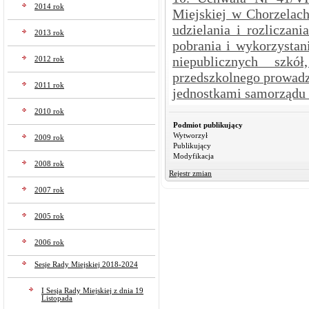
2014 rok
Miejskiej w Chorzelach
udzielania i rozliczan
2013 rok
pobrania i wykorzystan
niepublicznych szk
2012 rok
przedszkolnego prowadz
2011 rok
jednostkami samorządu t
2010 rok
Podmiot publikujący
Wytworzył
2009 rok
Publikujący
Modyfikacja
2008 rok
Rejestr zmian
2007 rok
2005 rok
2006 rok
Sesje Rady Miejskiej 2018-2024
I Sesja Rady Miejskiej z dnia 19
Listopada