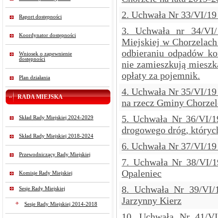
2. Uchwała Nr 33/VI/19
Raport dostępności
3. Uchwała nr 34/VI
Koordynator dostępności
Miejskiej w Chorzelach 
odbieraniu odpadów ko
Wniosek o zapewnienie
dostępności
nie zamieszkują mieszk
opłaty za pojemnik.
Plan działania
4. Uchwała Nr 35/VI/19
RADA MIEJSKA
na rzecz Gminy Chorzel
5. Uchwała Nr 36/VI/1
Skład Rady Miejskiej 2024-2029
drogowego dróg, któryc
Skład Rady Miejskiej 2018-2024
6. Uchwała Nr 37/VI/19
Przewodniczący Rady Miejskiej
7. Uchwała Nr 38/VI/1
Opaleniec
Komisje Rady Miejskiej
8. Uchwała Nr 39/VI/
Sesje Rady Miejskiej
Jarzynny Kierz
Sesje Rady Miejskiej 2014-2018
10. Uchwała Nr 41/V