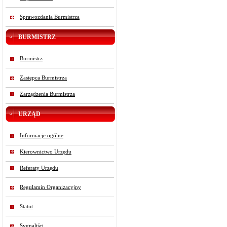
Sprawozdania Burmistrza
BURMISTRZ
Burmistrz
Zastępca Burmistrza
Zarządzenia Burmistrza
URZĄD
Informacje ogólne
Kierownictwo Urzędu
Referaty Urzędu
Regulamin Organizacyjny
Statut
Sygnaliści