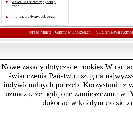
Wniosek o preferencyjny zakup
węgla
Informacja o dystrybucji węgla
Urząd Miasta i Gminy w Chorzelach
ul. Stanisława Komos
Nowe zasady dotyczące cookies W ramach 
świadczenia Państwu usług na najwyż
indywidualnych potrzeb. Korzystanie z 
oznacza, że będą one zamieszczane w 
dokonać w każdym czasie zm